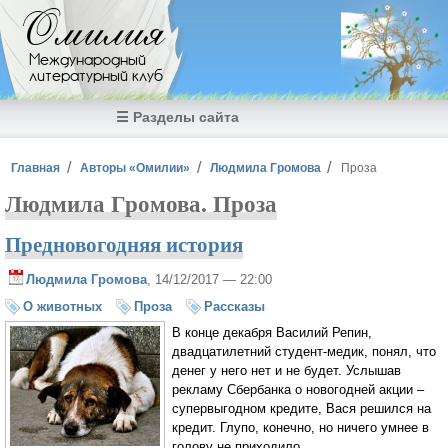
Перейти к основному содержанию
Омилия
Международный
литературный клуб
☰ Разделы сайта
Вы здесь
Главная
Авторы «Омилии»
Людмила Громова
Проза
Людмила Громова. Проза
Предновогодняя история
Людмила Громова
, 14/12/2017 — 22:00
О животных
Проза
Рассказы
В конце декабря Василий Репин,
двадцатилетний студент-медик, понял, что
денег у него нет и не будет. Услышав
рекламу Сбербанка о новогодней акции –
супервыгодном кредите, Вася решился на
кредит. Глупо, конечно, но ничего умнее в
голову не приходило.