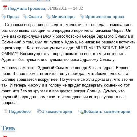
Людмила Громова
, 31/08/2011 — 14:32
Проза
Сказки
Миниатюры
Ироническая проза
– Странные вы разговоры ведете, милостивые господа, – вмешался в
разговор выползающий из очередного переплета Книжный Червь. Он
уже давно прислушивался к богословской беседе Здравого Смысла и
Сомнения* о том, был ли пупок у Адама, но никак не решался вступить
в разговор. – Как говорят умные люди: MULTI MULTA SCIUNT, NENO
OMNIA**. Всемогуществу Творца возможно все, в т.ч. и сотворить
Адама – без пупка или с пупком, вопреки Здравому Смыслу.
Но, хочу заметить, Здравый Смысл не всегда бывает здрав. Вернее,
прав. В свое время, помнится, он утверждал, что Земля плоская, а
Солнце вращается вокруг нее. Но ученые смогли доказать, что это не
так. И теперь никому и в голову не придет подвергать сомнению тот
факт, что Земля круглая и вращается вокруг Солнца. Думаю, что
научный подход не помешает в исследовании интересующего вас
вопроса.
Подробнее
о Научный подход
3 комментария
Добавить комментарий
Тень