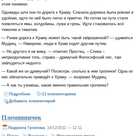
этом понимал.
Однажды шли они по дороге к Храму. Сначала дорожка была ровная и
удобная, идти по ней было легко и приятно. Но потом на пути стали
появляться ямы, колдобины, лужи и грязь. Идти становилось всё
тяжелее и тяжелее.
— Разве дорога к Храму может быть такой заброшенной? — удивился
Мудрец. — Наверное, люди в Храм ходят другим путем.
— Но другого я не вижу, — ответил Простец. – Слева –
непреодолимая топь, справа – дремучий Философский лес, там
заблудиться недолго.
— Какой же он дремучий? Посмотри, сколько в нем тропинок! Одна из
них обязательно приведёт к Храму, — возразил Мудрец.
— А как ты узнаешь, какая именно правильная тропинка?
Подробнее
о Где просто, там Ангелов со сто*
13 комментариев
Добавить комментарий
Племянничек
Людмила Громова
, 14/12/2011 — 12:11
Проза
Рассказы
Ироническая проза