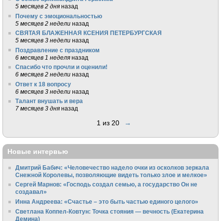
5 месяцев 2 дня
назад
Почему с эмоциональностью
5 месяцев 2 недели
назад
СВЯТАЯ БЛАЖЕННАЯ КСЕНИЯ ПЕТЕРБУРГСКАЯ
5 месяцев 3 недели
назад
Поздравление с праздником
6 месяцев 1 неделя
назад
Спасибо что прочли и оценили!
6 месяцев 2 недели
назад
Ответ к 18 вопросу
6 месяцев 3 недели
назад
Талант внушать и вера
7 месяцев 3 дня
назад
1 из 20
→
Новые интервью
Дмитрий Бабич: «Человечество надело очки из осколков зеркала
Снежной Королевы, позволяющие видеть только злое и мелкое»
Сергей Марнов: «Господь создал семью, а государство Он не
создавал»
Инна Андреева: «Счастье – это быть частью единого целого»
Светлана Коппел-Ковтун: Точка стояния — вечность (Екатерина
Демина)