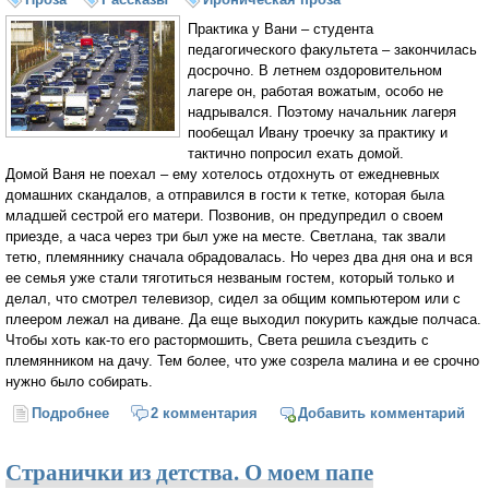
Практика у Вани – студента
педагогического факультета – закончилась
досрочно. В летнем оздоровительном
лагере он, работая вожатым, особо не
надрывался. Поэтому начальник лагеря
пообещал Ивану троечку за практику и
тактично попросил ехать домой.
Домой Ваня не поехал – ему хотелось отдохнуть от ежедневных
домашних скандалов, а отправился в гости к тетке, которая была
младшей сестрой его матери. Позвонив, он предупредил о своем
приезде, а часа через три был уже на месте. Светлана, так звали
тетю, племяннику сначала обрадовалась. Но через два дня она и вся
ее семья уже стали тяготиться незваным гостем, который только и
делал, что смотрел телевизор, сидел за общим компьютером или с
плеером лежал на диване. Да еще выходил покурить каждые полчаса.
Чтобы хоть как-то его растормошить, Света решила съездить с
племянником на дачу. Тем более, что уже созрела малина и ее срочно
нужно было собирать.
Подробнее
о Племянничек
2 комментария
Добавить комментарий
Странички из детства. О моем папе