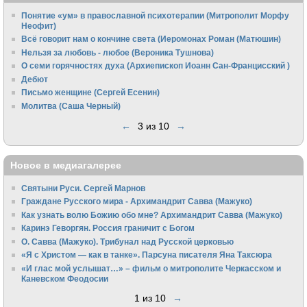
Понятие «ум» в православной психотерапии (Митрополит Морфу
Неофит)
Всё говорит нам о кончине света (Иеромонах Роман (Матюшин)
Нельзя за любовь - любое (Вероника Тушнова)
О семи горячностях духа (Архиепископ Иоанн Сан-Францисский )
Дебют
Письмо женщине (Сергей Есенин)
Молитва (Саша Черный)
←
3 из 10
→
Новое в медиагалерее
Святыни Руси. Сергей Марнов
Граждане Русского мира - Архимандрит Савва (Мажуко)
Как узнать волю Божию обо мне? Архимандрит Савва (Мажуко)
Каринэ Геворгян. Россия граничит с Богом
О. Савва (Мажуко). Трибунал над Русской церковью
«Я с Христом — как в танке». Парсуна писателя Яна Таксюра
«И глас мой услышат…» – фильм о митрополите Черкасском и
Каневском Феодосии
1 из 10
→