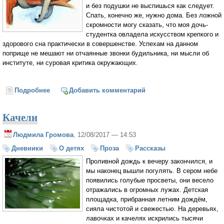
и без подушки не выспишься как следует.
Спать, конечно же, нужно дома. Без ложной
скромности могу сказать, что моя дочь-
студентка овладела искусством крепкого и
здорового сна практически в совершенстве. Успехам на данном
поприще не мешают ни отчаянные звонки будильника, ни мысли об
институте, ни суровая критика окружающих.
Подробнее
о Крепкий сон - залог здоровья...
Добавить комментарий
Качели
Людмила Громова
, 12/08/2017 — 14:53
Дневники
О детях
Проза
Рассказы
Проливной дождь к вечеру закончился, и
мы наконец вышли погулять. В сером небе
появились голубые просветы, они весело
отражались в огромных лужах. Детская
площадка, прибранная летним дождём,
сияла чистотой и свежестью. На деревьях,
лавочках и качелях искрились тысячи