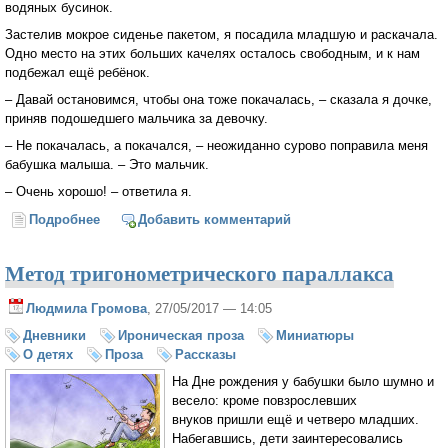
водяных бусинок.
Застелив мокрое сиденье пакетом, я посадила младшую и раскачала.
Одно место на этих больших качелях осталось свободным, и к нам
подбежал ещё ребёнок.
– Давай остановимся, чтобы она тоже покачалась, – сказала я дочке,
приняв подошедшего мальчика за девочку.
– Не покачалась, а покачался, – неожиданно сурово поправила меня
бабушка малыша. – Это мальчик.
– Очень хорошо! – ответила я.
Подробнее
о Качели
Добавить комментарий
Метод тригонометрического параллакса
Людмила Громова
, 27/05/2017 — 14:05
Дневники
Ироническая проза
Миниатюры
О детях
Проза
Рассказы
На Дне рождения у бабушки было шумно и
весело: кроме повзрослевших
внуков пришли ещё и четверо младших.
Набегавшись, дети заинтересовались