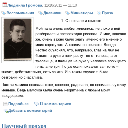
Людмила Громова
, 11/10/2011 — 11:10
Воспоминания
Дневники
Миниатюры
Проза
1. О похвале и критике
Мой папа очень любил живопись, неплохо в ней
разбирался и превосходно рисовал. И мне, конечно
же, очень важно было знать именно его мнение о
моих каракулях. А хвалил он нечасто. Всегда
честно объяснял, что, например, глаз на лбу не
бывает, а руки и ноги растут не от головы, а от
туловища, и пальцев на руке у человека вообще-то
пять, а не три. Но уж если похвалит за что-то –
значит, действительно, есть за что. И в таком случае я была
безгранично счастлива.
Частая мамина похвала тоже, конечно, радовала, но ценилась чуточку
меньше. Ведь мамочка была очень некритична к любым моим
«шедеврам».
Подробнее
о Странички из детства. О моем папе
11 комментариев
Добавить комментарий
Научный подход