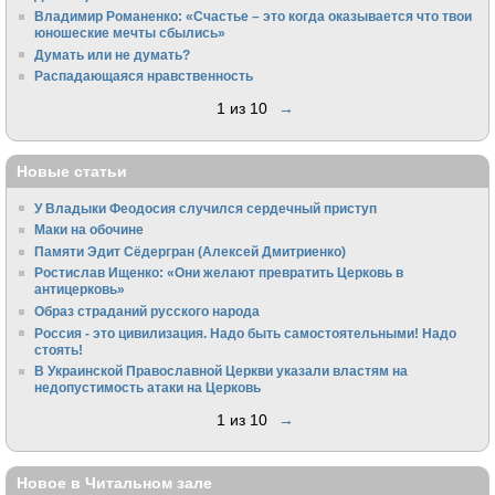
Владимир Романенко: «Счастье – это когда оказывается что твои
юношеские мечты сбылись»
Думать или не думать?
Распадающаяся нравственность
1 из 10
→
Новые статьи
У Владыки Феодосия случился сердечный приступ
Маки на обочине
Памяти Эдит Сёдергран (Алексей Дмитриенко)
Ростислав Ищенко: «Они желают превратить Церковь в
антицерковь»
Образ страданий русского народа
Россия - это цивилизация. Надо быть самостоятельными! Надо
стоять!
В Украинской Православной Церкви указали властям на
недопустимость атаки на Церковь
1 из 10
→
Новое в Читальном зале