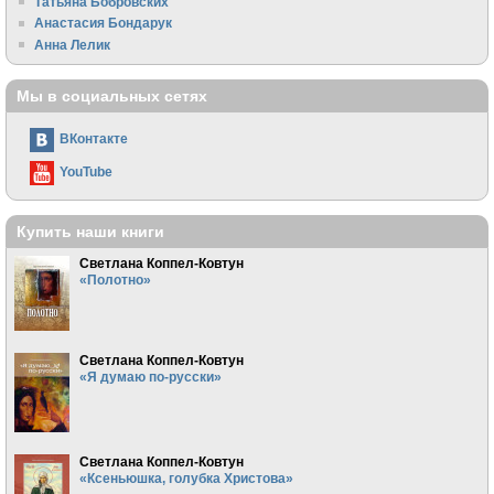
Татьяна Бобровских
Анастасия Бондарук
Анна Лелик
Мы в социальных сетях
ВКонтакте
YouTube
Купить наши книги
Светлана Коппел-Ковтун
«Полотно»
Светлана Коппел-Ковтун
«Я думаю по-русски»
Светлана Коппел-Ковтун
«Ксеньюшка, голубка Христова»