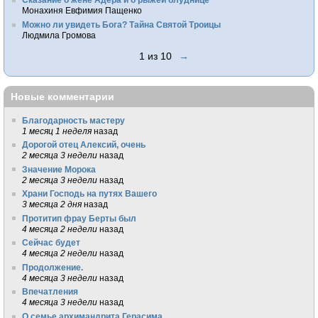
Монахиня Евфимия Пащенко
Можно ли увидеть Бога? Тайна Святой Троицы
Людмила Громова
1 из 10
→
Новые комментарии
Благодарность мастеру
1 месяц 1 неделя
назад
Дорогой отец Алексий, очень
2 месяца 3 недели
назад
Значение Морока
2 месяца 3 недели
назад
Храни Господь на путях Вашего
3 месяца 2 дня
назад
Протитип фрау Берты был
4 месяца 2 недели
назад
Сейчас будет
4 месяца 2 недели
назад
Продолжение.
4 месяца 3 недели
назад
Впечатления
4 месяца 3 недели
назад
О семье архимандрита Герасима