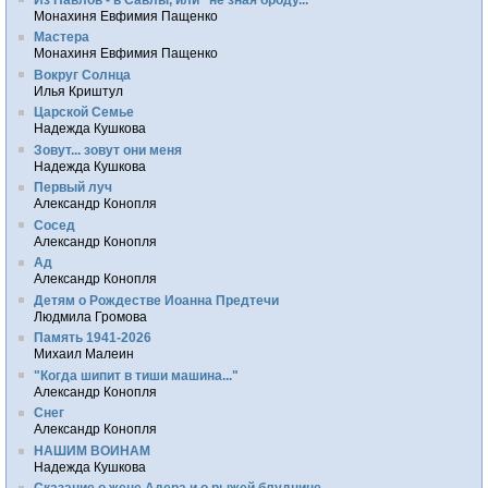
Монахиня Евфимия Пащенко
Мастера
Монахиня Евфимия Пащенко
Вокруг Солнца
Илья Криштул
Царской Семье
Надежда Кушкова
Зовут... зовут они меня
Надежда Кушкова
Первый луч
Александр Конопля
Сосед
Александр Конопля
Ад
Александр Конопля
Детям о Рождестве Иоанна Предтечи
Людмила Громова
Память 1941-2026
Михаил Малеин
"Когда шипит в тиши машина..."
Александр Конопля
Снег
Александр Конопля
НАШИМ ВОИНАМ
Надежда Кушкова
Сказание о жене Адера и о рыжей блуднице