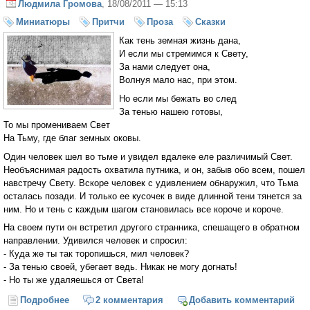
Людмила Громова
, 18/08/2011 — 15:13
Миниатюры
Притчи
Проза
Сказки
Как тень земная жизнь дана,
И если мы стремимся к Свету,
За нами следует она,
Волнуя мало нас, при этом.
Но если мы бежать во след
За тенью нашею готовы,
То мы промениваем Свет
На Тьму, где благ земных оковы.
Один человек шел во тьме и увидел вдалеке еле различимый Свет.
Необъяснимая радость охватила путника, и он, забыв обо всем, пошел
навстречу Свету. Вскоре человек с удивлением обнаружил, что Тьма
осталась позади. И только ее кусочек в виде длинной тени тянется за
ним. Но и тень с каждым шагом становилась все короче и короче.
На своем пути он встретил другого странника, спешащего в обратном
направлении. Удивился человек и спросил:
- Куда же ты так торопишься, мил человек?
- За тенью своей, убегает ведь. Никак не могу догнать!
- Но ты же удаляешься от Света!
Подробнее
о Тень
2 комментария
Добавить комментарий