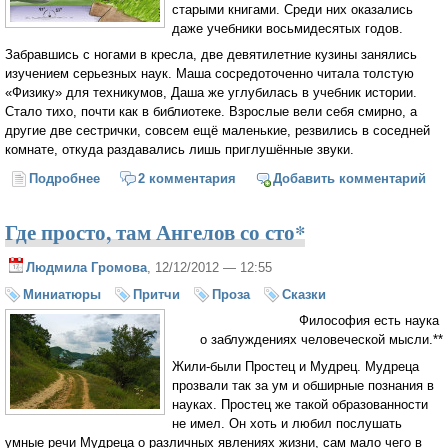
старыми книгами. Среди них оказались
даже учебники восьмидесятых годов.
Забравшись с ногами в кресла, две девятилетние кузины занялись
изучением серьезных наук. Маша сосредоточенно читала толстую
«Физику» для техникумов, Даша же углубилась в учебник истории.
Стало тихо, почти как в библиотеке. Взрослые вели себя смирно, а
другие две сестрички, совсем ещё маленькие, резвились в соседней
комнате, откуда раздавались лишь приглушённые звуки.
Подробнее
о Метод тригонометрического параллакса
2 комментария
Добавить комментарий
Где просто, там Ангелов со сто*
Людмила Громова
, 12/12/2012 — 12:55
Миниатюры
Притчи
Проза
Сказки
Философия есть наука
о заблуждениях человеческой мысли.**
Жили-были Простец и Мудрец. Мудреца
прозвали так за ум и обширные познания в
науках. Простец же такой образованности
не имел. Он хоть и любил послушать
умные речи Мудреца о различных явлениях жизни, сам мало чего в