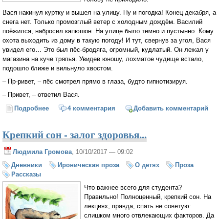
Вася накинул куртку и вышел на улицу. Ну и погодка! Конец декабря, а
снега нет. Только промозглый ветер с холодным дождём. Василий
поёжился, набросил капюшон. На улице было темно и пустынно. Кому
охота выходить из дому в такую погоду! И тут, свернув за угол, Вася
увидел его… Это был пёс-бродяга, огромный, кудлатый. Он лежал у
магазина на куче тряпья. Увидев юношу, лохматое чудище встало,
подошло ближе и вильнуло хвостом.
– Пр-ривет, – пёс смотрел прямо в глаза, будто гипнотизируя.
– Привет, – ответил Вася.
Подробнее
о Предновогодняя история
4 комментария
Добавить комментарий
Крепкий сон - залог здоровья...
Людмила Громова
, 10/10/2017 — 09:02
Дневники
Ироническая проза
О детях
Проза
Рассказы
Что важнее всего для студента?
Правильно! Полноценный, крепкий сон. На
лекциях, правда, спать не советую:
слишком много отвлекающих факторов. Да