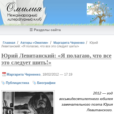
Перейти к основному содержанию
Омилия
Международный
литературный клуб
☰ Разделы сайта
Вы здесь
Главная
Авторы «Омилии»
Маргарита Черненко
Юрий
Левитанский: «Я полагаю, что все это следует шить!»
Юрий Левитанский: «Я полагаю, что все
это следует шить!»
Маргарита Черненко
, 18/02/2012 — 17:19
Публицистика
Биографии
2012 — год
восьмидесятилетнего юбилея
замечательного поэта Юрия
Левитанского.