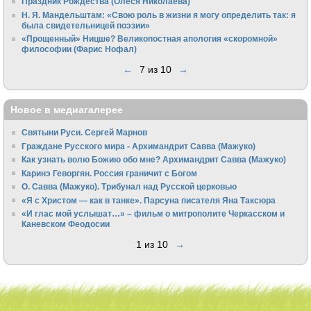
Праздник Рождества (Олеся Николаева)
Н. Я. Мандельштам: «Свою pоль в жизни я могу опpеделить так: я
была свидетельницей поэзии»
«Прощенный» Ницше? Великопостная апология «скоромной»
философии (Фарис Нофал)
←
7 из 10
→
Новое в медиагалерее
Святыни Руси. Сергей Марнов
Граждане Русского мира - Архимандрит Савва (Мажуко)
Как узнать волю Божию обо мне? Архимандрит Савва (Мажуко)
Каринэ Геворгян. Россия граничит с Богом
О. Савва (Мажуко). Трибунал над Русской церковью
«Я с Христом — как в танке». Парсуна писателя Яна Таксюра
«И глас мой услышат…» – фильм о митрополите Черкасском и
Каневском Феодосии
1 из 10
→