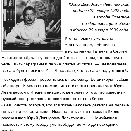
Юрий Давидович Левитанский
родился 22 января 1922 года
в городе Козельце
на Черниговщине. Умер
в Москве 25 января 1996 года.
Кто не помнит уже давно
ставшую народной песню
в исполнении Татьяны и Сергея
Никитиных «Диалог у новогодней елки» — о том, что «следует
жить. Шить сарафаны и легкие платья из ситца. — Вы полагаете,
все это будет носиться? — Я полагаю, что все это следует шить!»
Последняя фраза превратилась в пословицу. Ее цитируют, забыв
об авторе. И мало кто помнит, что стихи эти принадлежат Юрию
Левитанскому. И еще меньше людей знает о том, что известный
русский поэт родился и провел свое детство в Киеве.
«Лев Толстой говорил, что вся жизнь человека делится на первые
пять лет и все остальное. Именно пять лет я прожил в Киеве, —
рассказывал Юрий Давыдович Левитанский. — Неизбывная
нежность к этому городу уже пребудет во мне до последних
дней».