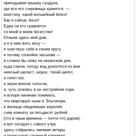
приподымая крышку сундука,
где все его сокровища хранятся, —
воистину, какой волшебный блеск!
Как я сейчас богат!
Едва ли кто сравнится
со мной в моем богатстве!
Отныне здесь мой дом,
и я в нем жить могу —
я чувствую себя в своем кругу
и потому спокойно засыпаю —
и словно бы лежу на океанском дне,
куда сквозь толщу вод доносятся ко мне
неясный шелест, шорох, тихий шепот,
и топот ног,
и звуки многих голосов,
и, чуть освоясь в их нестройном хоре,
я вскоре начинаю понимать,
что квартирую ныне в Эльсиноре,
в жилище обедневших королей,
сняв комнату за пятьдесят рублей
(что в наши времена — почти что даром),
и вот сегодня с самого утра
здесь собрались заезжие актеры
и происходит странный карнавал