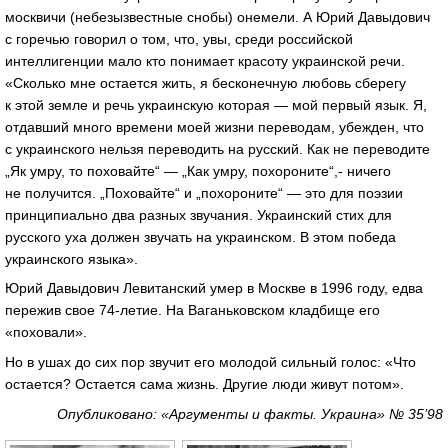
москвичи (небезызвестные снобы) онемели. А Юрий Давыдович
с горечью говорил о том, что, увы, среди российской
интеллигенции мало кто понимает красоту украинской речи.
«Сколько мне остается жить, я бесконечную любовь сберегу
к этой земле и речь украинскую которая — мой первый язык. Я,
отдавший много времени моей жизни переводам, убежден, что
с украинского нельзя переводить на русский. Как не переводите
„Як умру, то поховайте“ — „Как умру, похороните“,- ничего
не получится. „Поховайте“ и „похороните“ — это для поэзии
принципиально два разных звучания. Украинский стих для
русского уха должен звучать на украинском. В этом победа
украинского языка».
Юрий Давыдович Левитанский умер в Москве в 1996 году, едва
пережив свое 74-летие. На Ваганьковском кладбище его
«поховали».
Но в ушах до сих пор звучит его молодой сильный голос: «Что
остается? Остается сама жизнь. Другие люди живут потом».
Опубликовано: «Аргументы и факты. Украина» № 35’98