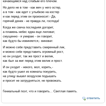
качающимся над слабым его плечом.
Но дело не в том - как меч у него остер,
а в том - как идет с улыбкою на костер
и как перед этим он произносит:- Да,
горячий денек - не правда ли, господа!
Когда же свеча последняя догорит,
а пламень небес едва еще лиловат,
смущенно - я умираю - он говорит,
как будто бы извиняется,- виноват.
И можно себе представить смиренный лик,
и можно себе представить огромный рост,
но он уходит, так же прост и велик,
как был за миг перед этим велик и прост.
И он уходит - некого, мол, корить,-
как будто ушел из комнаты покурить,
на улицу вышел воздухом подышать
и просит не затрудняться, не провожать.
Гениальный поэт, что и говорить... Светлая память.
ответить