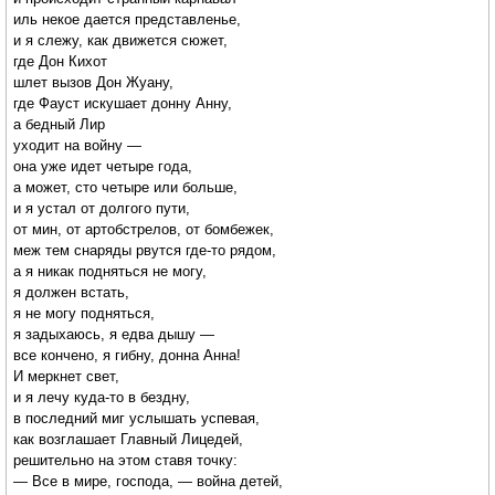
иль некое дается представленье,
и я слежу, как движется сюжет,
где Дон Кихот
шлет вызов Дон Жуану,
где Фауст искушает донну Анну,
а бедный Лир
уходит на войну —
она уже идет четыре года,
а может, сто четыре или больше,
и я устал от долгого пути,
от мин, от артобстрелов, от бомбежек,
меж тем снаряды рвутся где-то рядом,
а я никак подняться не могу,
я должен встать,
я не могу подняться,
я задыхаюсь, я едва дышу —
все кончено, я гибну, донна Анна!
И меркнет свет,
и я лечу куда-то в бездну,
в последний миг услышать успевая,
как возглашает Главный Лицедей,
решительно на этом ставя точку:
— Все в мире, господа, — война детей,