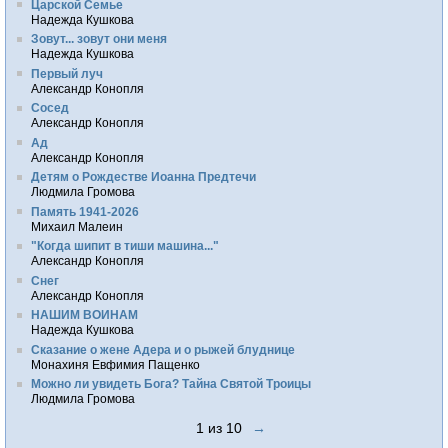
Царской Семье
Надежда Кушкова
Зовут... зовут они меня
Надежда Кушкова
Первый луч
Александр Конопля
Сосед
Александр Конопля
Ад
Александр Конопля
Детям о Рождестве Иоанна Предтечи
Людмила Громова
Память 1941-2026
Михаил Малеин
"Когда шипит в тиши машина..."
Александр Конопля
Снег
Александр Конопля
НАШИМ ВОИНАМ
Надежда Кушкова
Сказание о жене Адера и о рыжей блуднице
Монахиня Евфимия Пащенко
Можно ли увидеть Бога? Тайна Святой Троицы
Людмила Громова
1 из 10
→