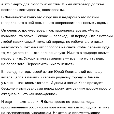
а это смерть для любого искусства. Юный литератор должен
поэкспериментировать, поозоровать».
В Левитанском было это озорство и недаром о его поэзии
говорили, что в ней есть то, что «переносит ее к новым людям».
Он очень остро чувствовал, как изменилось время: «Четко
кончилась та эпоха. Сейчас — переходный период. Это в истории
любой нации самый тяжелый период, но избежать его никак
невозможно. Нет никаких способов на свете чтобы перейти куда
то, минуя что-то — это полная чепуха. Ничего в природе нельзя
переступить. Ускорить или замедлить — все, что могут люди,
не более того. Перескочить ничего нельзя».
В последние годы своей жизни Юрий Левитанский все чаще
возвращался в памяти к своему родному городу. «Память
у меня — как кинематограф. И днем и ночью Киев проходит
бесконечными сеансами перед моим внутренним взором просто
ежедневно. Это как наваждение».
И еще — память речи. Я была просто потрясена, когда
прославленный российский поэт начал читать молодого Тычину
на великолепном украинском. Некоторые присутствующие