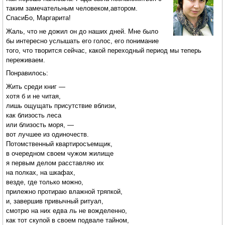
таким замечательным человеком,автором.
СпасиБо, Маргарита!
Жаль, что не дожил он до наших дней. Мне было
бы интересно услышать его голос, его понимание
того, что творится сейчас, какой переходный период мы теперь
переживаем.
Понравилось:
Жить среди книг —
хотя б и не читая,
лишь ощущать присутствие вблизи,
как близость леса
или близость моря, —
вот лучшее из одиночеств.
Потомственный квартиросъемщик,
в очередном своем чужом жилище
я первым делом расставляю их
на полках, на шкафах,
везде, где только можно,
прилежно протираю влажной тряпкой,
и, завершив привычный ритуал,
смотрю на них едва ль не вожделенно,
как тот скупой в своем подвале тайном,