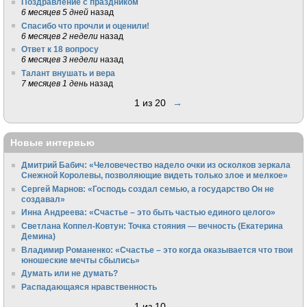
Поздравление с праздником
6 месяцев 5 дней
назад
Спасибо что прочли и оценили!
6 месяцев 2 недели
назад
Ответ к 18 вопросу
6 месяцев 3 недели
назад
Талант внушать и вера
7 месяцев 1 день
назад
1 из 20
→
Новые интервью
Дмитрий Бабич: «Человечество надело очки из осколков зеркала
Снежной Королевы, позволяющие видеть только злое и мелкое»
Сергей Марнов: «Господь создал семью, а государство Он не
создавал»
Инна Андреева: «Счастье – это быть частью единого целого»
Светлана Коппел-Ковтун: Точка стояния — вечность (Екатерина
Демина)
Владимир Романенко: «Счастье – это когда оказывается что твои
юношеские мечты сбылись»
Думать или не думать?
Распадающаяся нравственность
1 из 10
→