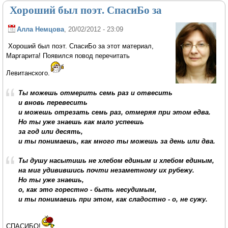
Хороший был поэт. СпасиБо за
Алла Немцова
, 20/02/2012 - 23:09
Хороший был поэт. СпасиБо за этот материал,
Маргарита! Появился повод перечитать
Левитанского.
Ты можешь отмерить семь раз и отвесить
и вновь перевесить
и можешь отрезать семь раз, отмеряя при этом едва.
Но ты уже знаешь как мало успеешь
за год или десять,
и ты понимаешь, как много ты можешь за день или два.
Ты душу насытишь не хлебом единым и хлебом единым,
на миг удивившись почти незаметному их рубежу.
Но ты уже знаешь,
о, как это горестно - быть несудимым,
и ты понимаешь при этом, как сладостно - о, не сужу.
СПАСИБО!