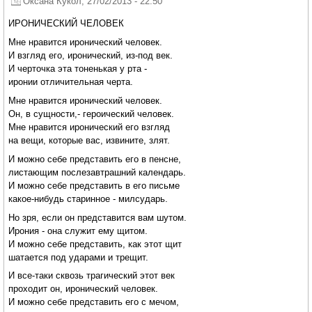
Оксана Кукол
, 27/02/2013 - 22:50
ИРОНИЧЕСКИЙ ЧЕЛОВЕК
Мне нравится иронический человек.
И взгляд его, иронический, из-под век.
И черточка эта тоненькая у рта -
иронии отличительная черта.
Мне нравится иронический человек.
Он, в сущности,- героический человек.
Мне нравится иронический его взгляд
на вещи, которые вас, извините, злят.
И можно себе представить его в пенсне,
листающим послезавтрашний календарь.
И можно себе представить в его письме
какое-нибудь старинное - милсударь.
Но зря, если он представится вам шутом.
Ирония - она служит ему щитом.
И можно себе представить, как этот щит
шатается под ударами и трещит.
И все-таки сквозь трагический этот век
проходит он, иронический человек.
И можно себе представить его с мечом,