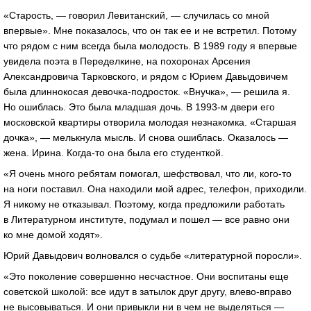
«Старость, — говорил Левитанский, — случилась со мной
впервые». Мне показалось, что он так ее и не встретил. Потому
что рядом с ним всегда была молодость. В 1989 году я впервые
увидела поэта в Переделкине, на похоронах Арсения
Александровича Тарковского, и рядом с Юрием Давыдовичем
была длиннокосая девочка-подросток. «Внучка», — решила я.
Но ошиблась. Это была младшая дочь. В 1993-м двери его
московской квартиры отворила молодая незнакомка. «Старшая
дочка», — мелькнула мысль. И снова ошиблась. Оказалось —
жена. Ирина. Когда-то она была его студенткой.
«Я очень много ребятам помогал, шефствовал, что ли, кого-то
на ноги поставил. Она находили мой адрес, телефон, приходили.
Я никому не отказывал. Поэтому, когда предложили работать
в Литературном институте, подумал и пошел — все равно они
ко мне домой ходят».
Юрий Давыдович волновался о судьбе «литературной поросли».
«Это поколение совершенно несчастное. Они воспитаны еще
советской школой: все идут в затылок друг другу, влево-вправо
не высовываться. И они привыкли ни в чем не выделяться —