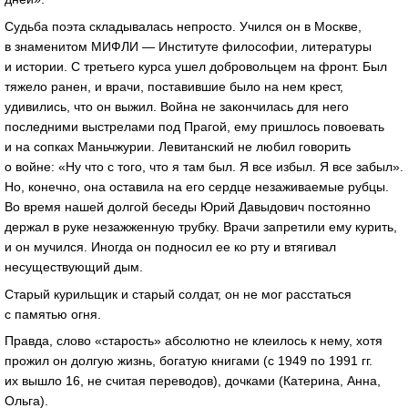
Судьба поэта складывалась непросто. Учился он в Москве,
в знаменитом МИФЛИ — Институте философии, литературы
и истории. С третьего курса ушел добровольцем на фронт. Был
тяжело ранен, и врачи, поставившие было на нем крест,
удивились, что он выжил. Война не закончилась для него
последними выстрелами под Прагой, ему пришлось повоевать
и на сопках Маньчжурии. Левитанский не любил говорить
о войне: «Ну что с того, что я там был. Я все избыл. Я все забыл».
Но, конечно, она оставила на его сердце незаживаемые рубцы.
Во время нашей долгой беседы Юрий Давыдович постоянно
держал в руке незажженную трубку. Врачи запретили ему курить,
и он мучился. Иногда он подносил ее ко рту и втягивал
несуществующий дым.
Старый курильщик и старый солдат, он не мог расстаться
с памятью огня.
Правда, слово «старость» абсолютно не клеилось к нему, хотя
прожил он долгую жизнь, богатую книгами (с 1949 по 1991 гг.
их вышло 16, не считая переводов), дочками (Катерина, Анна,
Ольга).