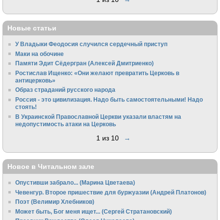
Новые статьи
У Владыки Феодосия случился сердечный приступ
Маки на обочине
Памяти Эдит Сёдергран (Алексей Дмитриенко)
Ростислав Ищенко: «Они желают превратить Церковь в
антицерковь»
Образ страданий русского народа
Россия - это цивилизация. Надо быть самостоятельными! Надо
стоять!
В Украинской Православной Церкви указали властям на
недопустимость атаки на Церковь
1 из 10
→
Новое в Читальном зале
Опустивши забрало... (Марина Цветаева)
Чевенгур. Второе пришествие для буржуазии (Андрей Платонов)
Поэт (Велимир Хлебников)
Может быть, Бог меня ищет... (Сергей Стратановский)