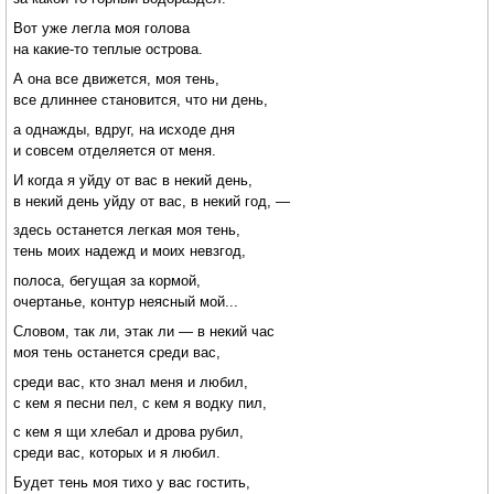
Вот уже легла моя голова
на какие-то теплые острова.
А она все движется, моя тень,
все длиннее становится, что ни день,
а однажды, вдруг, на исходе дня
и совсем отделяется от меня.
И когда я уйду от вас в некий день,
в некий день уйду от вас, в некий год, —
здесь останется легкая моя тень,
тень моих надежд и моих невзгод,
полоса, бегущая за кормой,
очертанье, контур неясный мой...
Словом, так ли, этак ли — в некий час
моя тень останется среди вас,
среди вас, кто знал меня и любил,
с кем я песни пел, с кем я водку пил,
с кем я щи хлебал и дрова рубил,
среди вас, которых и я любил.
Будет тень моя тихо у вас гостить,