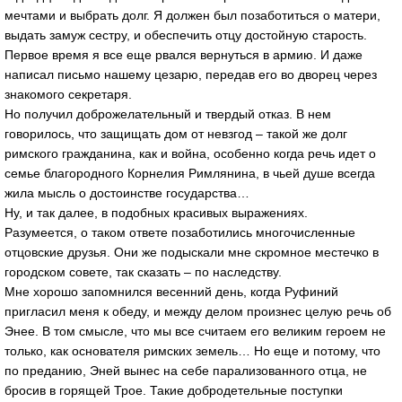
мечтами и выбрать долг. Я должен был позаботиться о матери,
выдать замуж сестру, и обеспечить отцу достойную старость.
Первое время я все еще рвался вернуться в армию. И даже
написал письмо нашему цезарю, передав его во дворец через
знакомого секретаря.
Но получил доброжелательный и твердый отказ. В нем
говорилось, что защищать дом от невзгод – такой же долг
римского гражданина, как и война, особенно когда речь идет о
семье благородного Корнелия Римлянина, в чьей душе всегда
жила мысль о достоинстве государства…
Ну, и так далее, в подобных красивых выражениях.
Разумеется, о таком ответе позаботились многочисленные
отцовские друзья. Они же подыскали мне скромное местечко в
городском совете, так сказать – по наследству.
Мне хорошо запомнился весенний день, когда Руфиний
пригласил меня к обеду, и между делом произнес целую речь об
Энее. В том смысле, что мы все считаем его великим героем не
только, как основателя римских земель… Но еще и потому, что
по преданию, Эней вынес на себе парализованного отца, не
бросив в горящей Трое. Такие добродетельные поступки