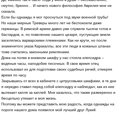
смутно, бренно… И ничего нового философия Аврелия мне не
сказала.
Если бы однажды я мог проснуться под звуки военной трубы!
Но наши мирные Треверы много лет не беспокоили даже
германцы. В римской армии давно уже служили тысячи готов и
бастардов, и, по повелению нашего цезаря, пустующие земли
заселялись варварскими племенами. Как ни крути, но после
знаменитого указа Каракаллы, все эти люди в кожаных штанах
тоже считались законными римлянами.
Дома на полке в книжном шкафу у нас стояла клепсидра –
водяные часы, наподобие песочных. В свое время отец
использовал их для подготовки своих судебных речей, отмеряя
время по часу.
Закрывшись от всех в кабинете с цитрусовыми шкафами, в те дни
я нередко ставил перед собой клепсидру и наблюдал, как из нее
вытекает капля за каплей. Мне казалось, что также размеренно и
бесцельно утекает и моя жизнь.
Поэтому вы можете представить мою радость, когда однажды на
пороге нашего дома появился мой лучший друг Лукий.