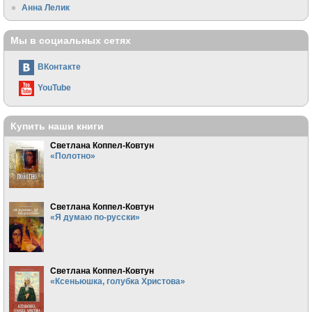
Анна Лелик
Мы в социальных сетях
ВКонтакте
YouTube
Купить наши книги
Светлана Коппел-Ковтун
«Полотно»
Светлана Коппел-Ковтун
«Я думаю по-русски»
Светлана Коппел-Ковтун
«Ксеньюшка, голубка Христова»