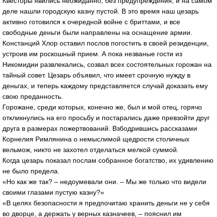
Квесторы явились неожиданно, без предупреждения, и на самом
деле нашли городскую казну пустой. В это время наш цезарь
активно готовился к очередной войне с бриттами, и все
свободные деньги были направлены на оснащение армии.
Констанций Хлор оставил послов погостить в своей резиденции,
устроив им роскошный прием. А пока незваные гости из
Никомидии развлекались, созвал всех состоятельных горожан на
тайный совет. Цезарь объявил, что имеет срочную нужду в
деньгах, и теперь каждому представляется случай доказать ему
свою преданность.
Горожане, среди которых, конечно же, был и мой отец, горячо
откликнулись на его просьбу и постарались даже превзойти друг
друга в размерах пожертвований. Взбодрившись рассказами
Корнелия Римлянина о немыслимой щедрости столичных
вельмож, никто не захотел отделаться мелкой суммой.
Когда цезарь показал послам собранное богатство, их удивлению
не было предела.
«Но как же так? – недоумевали они. – Мы же только что видели
своими глазами пустую казну?»
«В целях безопасности я предпочитаю хранить деньги не у себя
во дворце, а держать у верных казначеев, – пояснил им