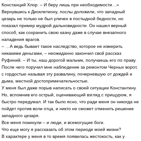
Констанций Хлор. – И беру лишь при необходимости…»
Вернувшись к Диоклетиону, послы доложили, что западный
цезарь не только не был уличен в постыдной бедности, но
показал пример мудрой дальновидности. Он нашел верный
способ, как сохранить свою казну даже в случае внезапного
нападения врагов.
– …А ведь бывает такое наследство, которое не измерить
никакими деньгами, – неожиданно закончил свой рассказ
Руфиний. – И ты, наш дорогой мальчик, получаешь его по праву.
После чего поручил мне наблюдение за ремонтом Черных ворот,
с гордостью называя эту развалину, почерневшую от дождей и
дыма, местной достопримечательностью.
У меня был даже порыв написать о своей ситуации Константину.
Но, вспомнив его острый, оценивающий взгляд с прищуром, я
быстро передумал. И так было ясно, что ради меня он никогда не
пойдет против воли отца, и никто не сможет отменить решение
западного цезаря.
Все меня покинули – и люди, и всемогущие боги.
Что еще могу я рассказать об этом периоде моей жизни?
В характере у меня в то время появилась жестокость, как у