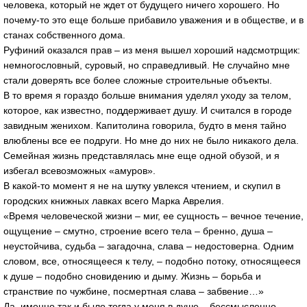
человека, который не ждет от будущего ничего хорошего. Но
почему-то это еще больше прибавило уважения и в обществе, и в
станах собственного дома.
Руфиний оказался прав – из меня вышел хороший надсмотрщик:
немногословный, суровый, но справедливый. Не случайно мне
стали доверять все более сложные строительные объекты.
В то время я гораздо больше внимания уделял уходу за телом,
которое, как известно, поддерживает душу. И считался в городе
завидным женихом. Капитолина говорила, будто в меня тайно
влюблены все ее подруги. Но мне до них не было никакого дела.
Семейная жизнь представлялась мне еще одной обузой, и я
избегал всевозможных «амуров».
В какой-то момент я не на шутку увлекся чтением, и скупил в
городских книжных лавках всего Марка Аврелия.
«Время человеческой жизни – миг, ее сущность – вечное течение,
ощущение – смутно, строение всего тела – бренно, душа –
неустойчива, судьба – загадочна, слава – недостоверна. Одним
словом, все, относящееся к телу, – подобно потоку, относящееся
к душе – подобно сновидению и дыму. Жизнь – борьба и
странствие по чужбине, посмертная слава – забвение…»
Да, именно так и было тогда у меня в душе – бессмысленно,