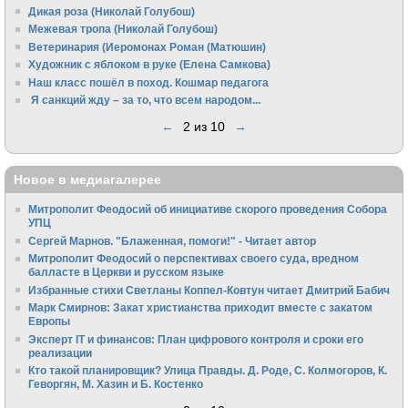
Дикая роза (Николай Голубош)
Межевая тропа (Николай Голубош)
Ветеринария (Иеромонах Роман (Матюшин)
Художник с яблоком в руке (Елена Самкова)
Наш класс пошёл в поход. Кошмар педагога
Я санкций жду – за то, что всем народом...
←
2 из 10
→
Новое в медиагалерее
Митрополит Феодосий об инициативе скорого проведения Собора
УПЦ
Сергей Марнов. "Блаженная, помоги!" - Читает автор
Митрополит Феодосий о перспективах своего суда, вредном
балласте в Церкви и русском языке
Избранные стихи Светланы Коппел-Ковтун читает Дмитрий Бабич
Марк Смирнов: Закат христианства приходит вместе с закатом
Европы
Эксперт IT и финансов: План цифрового контроля и сроки его
реализации
Кто такой планировщик? Улица Правды. Д. Роде, С. Колмогоров, К.
Геворгян, М. Хазин и Б. Костенко