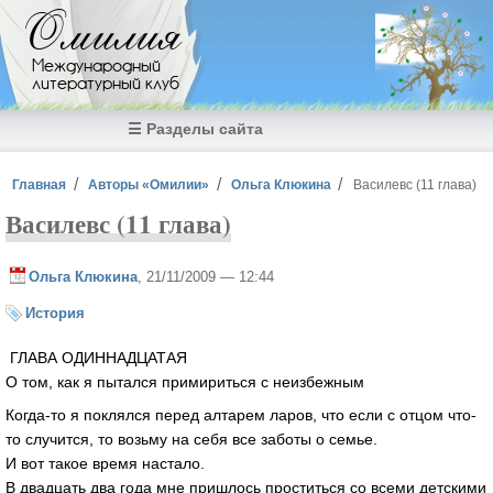
Перейти к основному содержанию
Омилия
Международный
литературный клуб
☰ Разделы сайта
Вы здесь
Главная
Авторы «Омилии»
Ольга Клюкина
Василевс (11 глава)
Василевс (11 глава)
Ольга Клюкина
, 21/11/2009 — 12:44
История
ГЛАВА ОДИННАДЦАТАЯ
О том, как я пытался примириться с неизбежным
Когда-то я поклялся перед алтарем ларов, что если с отцом что-
то случится, то возьму на себя все заботы о семье.
И вот такое время настало.
В двадцать два года мне пришлось проститься со всеми детскими