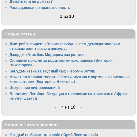
Думать или не думать?
Распадающаяся нравственность
1 из 10
→
Новые статьи
Дмитрий Косырев: «Во имя свободы всем демократическим
странам велят ввести цензуру»
Джорджо Агамбен. Медицина как религия
Силовики пришли за родителями школьников (Виктория
Никифорова)
Забудем казнь за вкусный сыр (Георгий Зотов)
Может ли машина творить? Стихи, музыка и картины, написанные
компьютером (Екатерина Никитина)
Искушение цифровизацией
Владимир Легойда: Ситуация с гонениями на христиан в Африке
не улучшается
←
4 из 10
→
Новое в Читальном зале
Каждый выбирает для себя (Юрий Левитанский)