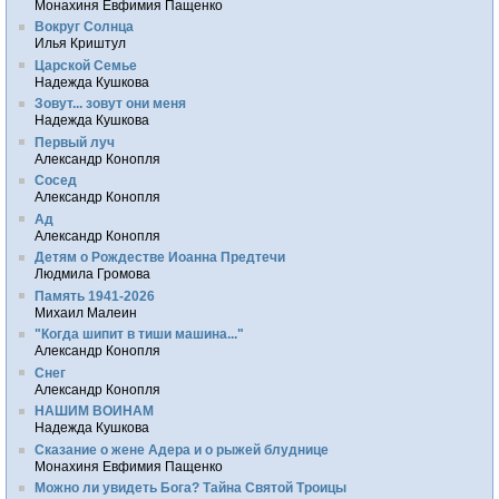
Монахиня Евфимия Пащенко
Вокруг Солнца
Илья Криштул
Царской Семье
Надежда Кушкова
Зовут... зовут они меня
Надежда Кушкова
Первый луч
Александр Конопля
Сосед
Александр Конопля
Ад
Александр Конопля
Детям о Рождестве Иоанна Предтечи
Людмила Громова
Память 1941-2026
Михаил Малеин
"Когда шипит в тиши машина..."
Александр Конопля
Снег
Александр Конопля
НАШИМ ВОИНАМ
Надежда Кушкова
Сказание о жене Адера и о рыжей блуднице
Монахиня Евфимия Пащенко
Можно ли увидеть Бога? Тайна Святой Троицы