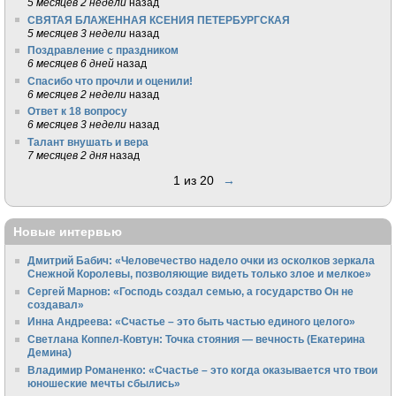
5 месяцев 2 недели
назад
СВЯТАЯ БЛАЖЕННАЯ КСЕНИЯ ПЕТЕРБУРГСКАЯ
5 месяцев 3 недели
назад
Поздравление с праздником
6 месяцев 6 дней
назад
Спасибо что прочли и оценили!
6 месяцев 2 недели
назад
Ответ к 18 вопросу
6 месяцев 3 недели
назад
Талант внушать и вера
7 месяцев 2 дня
назад
1 из 20
→
Новые интервью
Дмитрий Бабич: «Человечество надело очки из осколков зеркала
Снежной Королевы, позволяющие видеть только злое и мелкое»
Сергей Марнов: «Господь создал семью, а государство Он не
создавал»
Инна Андреева: «Счастье – это быть частью единого целого»
Светлана Коппел-Ковтун: Точка стояния — вечность (Екатерина
Демина)
Владимир Романенко: «Счастье – это когда оказывается что твои
юношеские мечты сбылись»