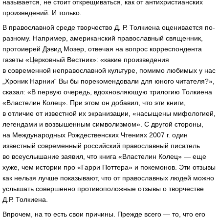
называется, не стоит открещиваться, как от антихристианских
произведений. И только.
В православной среде творчество Д. Р. Толкиена оценивается по-
разному. Например, американский православный священник,
протоиерей Дэвид Мозер, отвечая на вопрос корреспондента
газеты «Церковный Вестник»: «какие произведения
в современной неправославной культуре, помимо любимых у нас
„Хроник Нарнии“ Вы бы порекомендовали для юного читателя?»,
сказал: «В первую очередь, вдохновляющую трилогию Толкиена
«Властелин Колец». При этом он добавил, что эти книги,
в отличие от известной их экранизации, «насыщены мифологией,
легендами и возвышенным символизмом». С другой стороны,
на Международных Рождественских Чтениях 2007 г. один
известный современный российский православный писатель
во всеуслышание заявил, что книга «Властелин Колец» — еще
хуже, чем истории про «Гарри Поттера» и покемонов. Эти отзывы
как нельзя лучше показывают, что от православных людей можно
услышать совершенно противоположные отзывы о творчестве
Д.Р. Толкиена.
Впрочем, на то есть свои причины. Прежде всего — то, что его