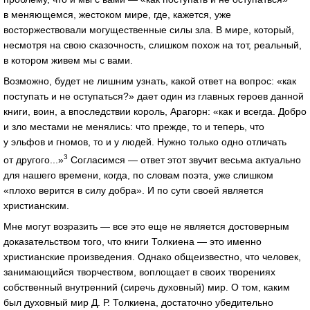
в меняющемся, жестоком мире, где, кажется, уже
восторжествовали могущественные силы зла. В мире, который,
несмотря на свою сказочность, слишком похож на тот, реальный,
в котором живем мы с вами.
Возможно, будет не лишним узнать, какой ответ на вопрос: «как
поступать и не оступаться?» дает один из главных героев данной
книги, воин, а впоследствии король, Арагорн: «как и всегда. Добро
и зло местами не менялись: что прежде, то и теперь, что
у эльфов и гномов, то и у людей. Нужно только одно отличать
3
от другого...»
Согласимся — ответ этот звучит весьма актуально
для нашего времени, когда, по словам поэта, уже слишком
«плохо верится в силу добра». И по сути своей является
христианским.
Мне могут возразить — все это еще не является достоверным
доказательством того, что книги Толкиена — это именно
христианские произведения. Однако общеизвестно, что человек,
занимающийся творчеством, воплощает в своих творениях
собственный внутренний (сиречь духовный) мир. О том, каким
был духовный мир Д. Р. Толкиена, достаточно убедительно