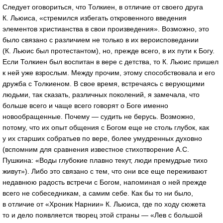
Следует оговориться, что Толкиен, в отличие от своего друга
К. Льюиса, «стремился избегать откровенного введения
элементов христианства в свои произведения». Возможно, это
было связано с различием не только в их вероисповедании
(К. Льюис был протестантом), но, прежде всего, в их пути к Богу.
Если Толкиен был воспитан в вере с детства, то К. Льюис пришел
к ней уже взрослым. Между прочим, этому способствовала и его
дружба с Толкиеном. В свое время, встречаясь с верующими
людьми, так сказать, различных поколений, я замечала, что
больше всего и чаще всего говорят о Боге именно
новообращенные. Почему — судить не берусь. Возможно,
потому, что их опыт общения с Богом еще не столь глубок, как
у их старших собратьев по вере, более умудренных духовно
(вспомним для сравнения известное стихотворение А.С.
Пушкина: «Воды глубокие плавно текут, люди премудрые тихо
живут»). Либо это связано с тем, что они все еще переживают
недавнюю радость встречи с Богом, напоминая о ней прежде
всего не собеседникам, а самим себе. Как бы то ни было,
в отличие от «Хроник Нарнии» К. Льюиса, где по ходу сюжета
то и дело появляется творец этой страны — «Лев с большой