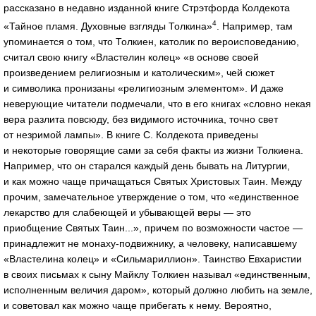
рассказано в недавно изданной книге Стрэтфорда Колдекота
4
«Тайное пламя. Духовные взгляды Толкина»
. Например, там
упоминается о том, что Толкиен, католик по вероисповеданию,
считал свою книгу «Властелин колец» «в основе своей
произведением религиозным и католическим», чей сюжет
и символика пронизаны «религиозным элементом». И даже
неверующие читатели подмечали, что в его книгах «словно некая
вера разлита повсюду, без видимого источника, точно свет
от незримой лампы». В книге С. Колдекота приведены
и некоторые говорящие сами за себя факты из жизни Толкиена.
Например, что он старался каждый день бывать на Литургии,
и как можно чаще причащаться Святых Христовых Таин. Между
прочим, замечательное утверждение о том, что «единственное
лекарство для слабеющей и убывающей веры — это
приобщение Святых Таин...», причем по возможности частое —
принадлежит не монаху-подвижнику, а человеку, написавшему
«Властелина колец» и «Сильмариллион». Таинство Евхаристии
в своих письмах к сыну Майклу Толкиен называл «единственным,
исполненным величия даром», который должно любить на земле,
и советовал как можно чаще прибегать к нему. Вероятно,