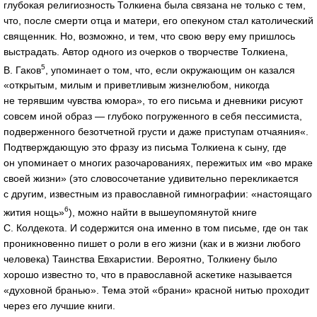
глубокая религиозность Толкиена была связана не только с тем,
что, после смерти отца и матери, его опекуном стал католический
священник. Но, возможно, и тем, что свою веру ему пришлось
выстрадать. Автор одного из очерков о творчестве Толкиена,
5
В. Гаков
, упоминает о том, что, если окружающим он казался
«открытым, милым и приветливым жизнелюбом, никогда
не терявшим чувства юмора», то его письма и дневники рисуют
совсем иной образ — глубоко погруженного в себя пессимиста,
подверженного безотчетной грусти и даже приступам отчаяния«.
Подтверждающую это фразу из письма Толкиена к сыну, где
он упоминает о многих разочарованиях, пережитых им «во мраке
своей жизни» (это словосочетание удивительно перекликается
с другим, известным из православной гимнографии: «настоящаго
6
жития нощь»
), можно найти в вышеупомянутой книге
С. Колдекота. И содержится она именно в том письме, где он так
проникновенно пишет о роли в его жизни (как и в жизни любого
человека) Таинства Евхаристии. Вероятно, Толкиену было
хорошо известно то, что в православной аскетике называется
«духовной бранью». Тема этой «брани» красной нитью проходит
через его лучшие книги.