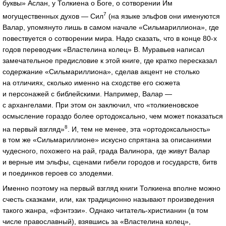
буквы» Аслан, у Толкиена о Боге, о сотворении Им
7
могущественных духов — Сил
(на языке эльфов они именуются
Валар, упомянуто лишь в самом начале «Сильмариллиона», где
повествуется о сотворении мира. Надо сказать, что в конце 80-х
годов переводчик «Властелина колец» В. Муравьев написал
замечательное предисловие к этой книге, где кратко пересказал
содержание «Сильмариллиона», сделав акцент не столько
на отличиях, сколько именно на сходстве его сюжета
и персонажей с библейскими. Например, Валар —
с архангелами. При этом он заключил, что «толкиеновское
осмысление гораздо более ортодоксально, чем может показаться
8
на первый взгляд»
. И, тем не менее, эта «ортодоксальность»
в том же «Сильмариллионе» искусно спрятана за описаниями
чудесного, похожего на рай, града Валинора, где живут Валар
и верные им эльфы, сценами гибели городов и государств, битв
и поединков героев со злодеями.
Именно поэтому на первый взгляд книги Толкиена вполне можно
счесть сказками, или, как традиционно называют произведения
такого жанра, «фэнтэзи». Однако читатель-христианин (в том
числе православный), взявшись за «Властелина колец»,