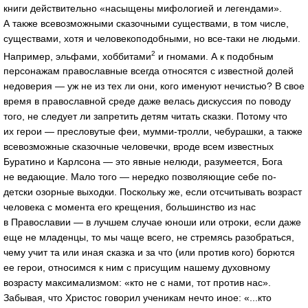
книги действительно «насыщены мифологией и легендами».
А также всевозможными сказочными существами, в том числе,
существами, хотя и человекоподобными, но все-таки не людьми.
2
Например, эльфами, хоббитами
и гномами. А к подобным
персонажам православные всегда относятся с известной долей
недоверия — уж не из тех ли они, кого именуют нечистью? В свое
время в православной среде даже велась дискуссия по поводу
того, не следует ли запретить детям читать сказки. Потому что
их герои — пресловутые феи, мумми-тролли, чебурашки, а также
всевозможные сказочные человечки, вроде всем известных
Буратино и Карлсона — это явные нелюди, разумеется, Бога
не ведающие. Мало того — нередко позволяющие себе по-
детски озорные выходки. Поскольку же, если отсчитывать возраст
человека с момента его крещения, большинство из нас
в Православии — в лучшем случае юноши или отроки, если даже
еще не младенцы, то мы чаще всего, не стремясь разобраться,
чему учит та или иная сказка и за что (или против кого) борются
ее герои, относимся к ним с присущим нашему духовному
возрасту максимализмом: «кто не с нами, тот против нас».
Забывая, что Христос говорил ученикам нечто иное: «...кто