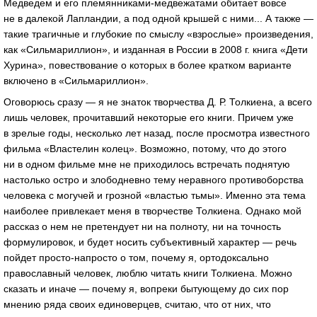
Медведем и его племянниками-медвежатами обитает вовсе
не в далекой Лапландии, а под одной крышей с ними... А также —
такие трагичные и глубокие по смыслу «взрослые» произведения,
как «Сильмариллион», и изданная в России в 2008 г. книга «Дети
Хурина», повествование о которых в более кратком варианте
включено в «Сильмариллион».
Оговорюсь сразу — я не знаток творчества Д. Р. Толкиена, а всего
лишь человек, прочитавший некоторые его книги. Причем уже
в зрелые годы, несколько лет назад, после просмотра известного
фильма «Властелин колец». Возможно, потому, что до этого
ни в одном фильме мне не приходилось встречать поднятую
настолько остро и злободневно тему неравного противоборства
человека с могучей и грозной «властью тьмы». Именно эта тема
наиболее привлекает меня в творчестве Толкиена. Однако мой
рассказ о нем не претендует ни на полноту, ни на точность
формулировок, и будет носить субъективный характер — речь
пойдет просто-напросто о том, почему я, ортодоксально
православный человек, люблю читать книги Толкиена. Можно
сказать и иначе — почему я, вопреки бытующему до сих пор
мнению ряда своих единоверцев, считаю, что от них, что