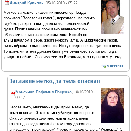
Дмитрий Кульпин
, 05/10/2010 - 05:22
Меткое заглавие, сказочник-миссионер. Когда
прочитал "Властелин колец", поразился насколько
глубоко раскрыта вся диалектика человеческой
души. Произведение пронизано евангельскими
образами и христианским смыслом. Борьба со
злым началом в себе, жертвенность и.т.д. А мифические герои,
лишь образы - язык символов. Но тут надо понять, для кого писал
Толкиен, читатель должен быть уже религиозо воспитан, тогда
увидит и поймёт. Спасибо сестра Евфимия, что подняли эту тему.
ответить
Заглавие метко, да тема опасная
Монахиня Евфимия Пащенко
, 10/10/2010 -
09:17
Заглавие-то, уважаемый Дмитрий, метко, да
тема опасная. Эта статья публикуется впервые.
Она сочинялась для местной епархиальной
газеты два года назад (в этом году дополнена
эпизодом с "проигрышем" Фродо и параллелью с "Улавом..." С.