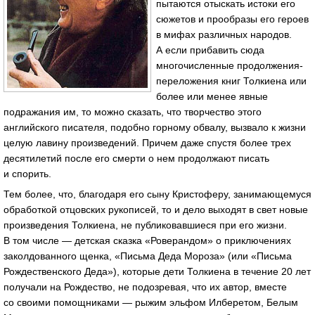
пытаются отыскать истоки его
сюжетов и прообразы его героев
в мифах различных народов.
А если прибавить сюда
многочисленные продолжения-
переложения книг Толкиена или
более или менее явные
подражания им, то можно сказать, что творчество этого
английского писателя, подобно горному обвалу, вызвало к жизни
целую лавину произведений. Причем даже спустя более трех
десятилетий после его смерти о нем продолжают писать
и спорить.
Тем более, что, благодаря его сыну Кристоферу, занимающемуся
обработкой отцовских рукописей, то и дело выходят в свет новые
произведения Толкиена, не публиковавшиеся при его жизни.
В том числе — детская сказка «Роверандом» о приключениях
заколдованного щенка, «Письма Деда Мороза» (или «Письма
Рождественского Деда»), которые дети Толкиена в течение 20 лет
получали на Рождество, не подозревая, что их автор, вместе
со своими помощниками — рыжим эльфом Илберетом, Белым