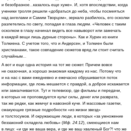
и безобразное...казалось еще хуже». И, хотя впоследствии, когда
ученики тролля решили «добраться до неба, чтобы посмеяться
над ангелами и Самим Творцом», зеркало разбилось, его осколки
разлетелись по свету, попадая в глаза людям. «Человек с таким
осколком в глазу начинал видеть все навыворот или замечать
в каждой вещи лишь дурные стороны». Как и Хурин из книги
Толкиена. С учетом того, что и Андерсен, и Толкиен были
христианами, такое совпадение сюжетов вряд ли стоит считать
случайным...
А вот и еще одна история на тот же сюжет. Причем вовсе
не сказочная, а хорошо знакомая каждому из нас. Потому что
и на нас с вами ежедневно и ежечасно обрушивается поток
информации, где ложь мешается с правдой, а доброе искажается
или замалчивается. Тут и телевизор, где фильмы и передачи,
в которых не проповедуется культ силы, денег или разврата,
так же редки, как жемчуг в навозной куче. И массовые газетки,
смакующие грязные подробности «из жизни звезд»
и толстосумов. И окружающие люди, в которых «за умножение
беззаконий охладела любовь» (
Мф. 24:12
), смеющиеся нам
в лицо: «и где же ваша вера, и где же ваш хваленый Бог?! что же