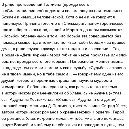
В ряде произведений Толкиена (прежде всего
в «Сильмариллионе») поднята и весьма актуальная тема силы
Божией и немощи человеческой. Хотя о ней и не говорится
напрямую. Причина того, что в «Сильмариллионе» героическое
противоборство эльфов, людей и Моргота до поры оказывается
«борьбой обреченных» в том, что борьба эта совершается без
помощи свыше. Да и теми, кто почитает себя борцами за правое
дело, в ряде случаев движут те же гордыня и своеволие... Так,
в романе «Дети Хурина» героя губит не некое проклятье или злой
рок, но, прежде всего, его гордыня. Напрасно он меняет имена
в надежде тем самым изменить свою судьбу. «Судьба заключена
не в твоем имени, но в тебе самом», — говорит ему один из его
друзей, которого пережитые страдания научили мудрости
и смирению. Любопытно сравнить, как раскрыта эта же тема
в историческом романе-дилогии об Улаве, сыне Аудуна («Улав,
сын Аудуна из Хествикена», «Улав, сын Аудуна, и его дети»)
старшей современницы Д. Толкиена, писательницы Сигрид Унсет,
автора исторических романов о средневековой Норвегии. Герой
ее романов, Улав, искренне желая, «чтобы жизнь его покоилась
в руке Божией, и чтоб ему не сбиваться с праведного пути», тем