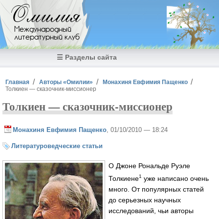
Перейти к основному содержанию
Омилия
Международный
литературный клуб
☰ Разделы сайта
Вы здесь
Главная
Авторы «Омилии»
Монахиня Евфимия Пащенко
Толкиен — сказочник-миссионер
Толкиен — сказочник-миссионер
Монахиня Евфимия Пащенко
, 01/10/2010 — 18:24
Литературоведческие статьи
О Джоне Рональде Руэле
1
Толкиене
уже написано очень
много. От популярных статей
до серьезных научных
исследований, чьи авторы