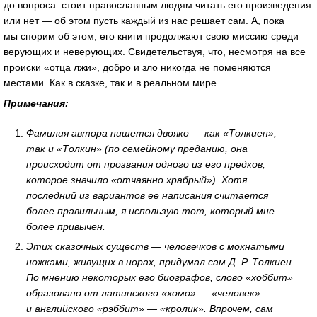
до вопроса: стоит православным людям читать его произведения
или нет — об этом пусть каждый из нас решает сам. А, пока
мы спорим об этом, его книги продолжают свою миссию среди
верующих и неверующих. Свидетельствуя, что, несмотря на все
происки «отца лжи», добро и зло никогда не поменяются
местами. Как в сказке, так и в реальном мире.
Примечания:
Фамилия автора пишется двояко — как «Толкиен»,
так и «Толкин» (по семейному преданию, она
происходит от прозвания одного из его предков,
которое значило «отчаянно храбрый»). Хотя
последний из вариантов ее написания считается
более правильным, я использую тот, который мне
более привычен.
Этих сказочных существ — человечков с мохнатыми
ножками, живущих в норах, придумал сам Д. Р. Толкиен.
По мнению некоторых его биографов, слово «хоббит»
образовано от латинского «хомо» — «человек»
и английского «рэббит» — «кролик». Впрочем, сам