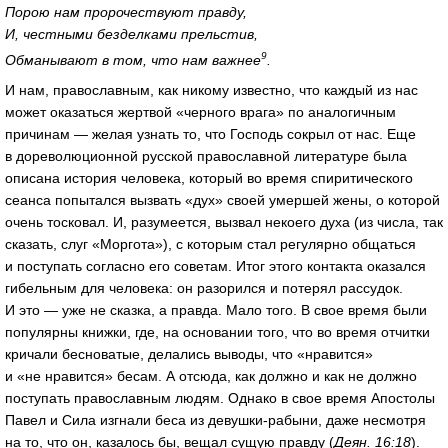
Порою нам пророчествуют правду,
И, честными безделками прельстив,
9
Обманывают в том, что нам важнее
.
И нам, православным, как никому известно, что каждый из нас
может оказаться жертвой «черного врага» по аналогичным
причинам — желая узнать то, что Господь сокрыл от нас. Еще
в дореволюционной русской православной литературе была
описана история человека, который во время спиритического
сеанса попытался вызвать «дух» своей умершей жены, о которой
очень тосковал. И, разумеется, вызвал некоего духа (из числа, так
сказать, слуг «Моргота»), с которым стал регулярно общаться
и поступать согласно его советам. Итог этого контакта оказался
гибельным для человека: он разорился и потерял рассудок.
И это — уже не сказка, а правда. Мало того. В свое время были
популярны книжки, где, на основании того, что во время отчитки
кричали бесноватые, делались выводы, что «нравится»
и «не нравится» бесам. А отсюда, как должно и как не должно
поступать православным людям. Однако в свое время Апостолы
Павел и Сила изгнали беса из девушки-рабыни, даже несмотря
на то, что он, казалось бы, вещал сущую правду (
Деян. 16:18
).