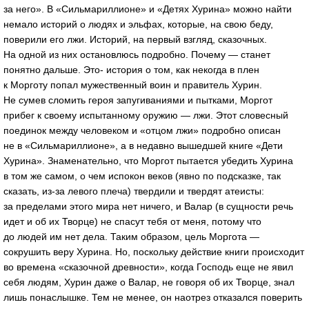
за него». В «Сильмариллионе» и «Детях Хурина» можно найти
немало историй о людях и эльфах, которые, на свою беду,
поверили его лжи. Историй, на первый взгляд, сказочных.
На одной из них остановлюсь подробно. Почему — станет
понятно дальше. Это- история о том, как некогда в плен
к Морготу попал мужественный воин и правитель Хурин.
Не сумев сломить героя запугиваниями и пытками, Моргот
прибег к своему испытанному оружию — лжи. Этот словесный
поединок между человеком и «отцом лжи» подробно описан
не в «Сильмариллионе», а в недавно вышедшей книге «Дети
Хурина». Знаменательно, что Моргот пытается убедить Хурина
в том же самом, о чем испокон веков (явно по подсказке, так
сказать, из-за левого плеча) твердили и твердят атеисты:
за пределами этого мира нет ничего, и Валар (в сущности речь
идет и об их Творце) не спасут тебя от меня, потому что
до людей им нет дела. Таким образом, цель Моргота —
сокрушить веру Хурина. Но, поскольку действие книги происходит
во времена «сказочной древности», когда Господь еще не явил
себя людям, Хурин даже о Валар, не говоря об их Творце, знал
лишь понаслышке. Тем не менее, он наотрез отказался поверить