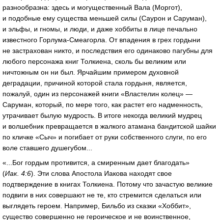
разнообразна: здесь и могущественный Вала (Моргот),
и подобные ему существа меньшей силы (Саурон и Саруман),
и эльфы, и гномы, и люди, и даже хоббиты в лице печально
известного Горлума-Смеагорла. От впадения в грех гордыни
не застрахован никто, и последствия его одинаково пагубны для
любого персонажа книг Толкиена, сколь бы великим или
ничтожным он ни был. Ярчайшим примером духовной
деградации, причиной которой стала гордыня, является,
пожалуй, один из персонажей книги «Властелин колец» —
Саруман, который, по мере того, как растет его надменность,
утрачивает былую мудрость. В итоге некогда великий мудрец
и волшебник превращается в жалкого атамана бандитской шайки
по кличке «Сыч» и погибает от руки собственного слуги, по его
воле ставшего душегубом...
«...Бог гордым противится, а смиренным дает благодать»
(
Иак. 4:6
). Эти слова Апостола Иакова находят свое
подтверждение в книгах Толкиена. Потому что зачастую великие
подвиги в них совершают не те, кто стремится сделаться или
выглядеть героем. Например, Бильбо из сказки «Хоббит»,
существо совершенно не героическое и не воинственное,