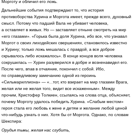
Морготу и обличил его ложь.
Дальнейшие события подтверждают то, что история
противоборства Хурина и Моргота имеет, прежде всего, духовный
смысл. Потому что падший Вала не убивает человека,
а оставляет в живых. Но — заставляет отныне смотреть на мир
«его глазами». «Горька была доля Хурина, ибо все, что узнавал
Моргот о своих лиходейских свершениях, становилось известно
и Хурину; только ложь мешалась с правдой, а все доброе
скрывалось либо искажалось». В конце концов воля человека
сокрушилась — Хурин разуверился в добре и возненавидел его.
После чего, впав в отчаяние, покончил с собой. Ибо,
по справедливому замечанию одной из героинь
«Сильмариллиона» — «...тот, кто взирает на мир глазами Врага,
желая или не желая того, видит все искаженным». Между
прочим, Кристофер Толкиен, ссылаясь на слова отца, объясняет,
почему Морготу удалось победить Хурина. «Слабым местом»
героя стала его любовь к жене и детям и желание любой ценой
что-нибудь узнать о них. Хотя бы от Моргота. Однако, по словам
Шекспира:
Орудья тьмы, желая нас сгубить,