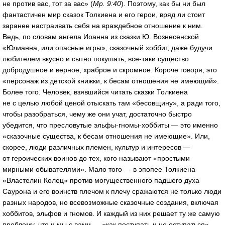
не против вас, тот за вас» (
Мр. 9:40
). Поэтому, как бы ни был
фантастичен мир сказок Толкиена и его герои, вряд ли стоит
заранее настраивать себя на враждебное отношение к ним.
Ведь, по словам ангела Иоанна из сказки Ю. Вознесенской
«Юлианна, или опасные игры», сказочный хоббит, даже будучи
любителем вкусно и сытно покушать, все-таки существо
добродушное и верное, храброе и скромное. Короче говоря, это
«персонаж из детской книжки, к бесам отношения не имеющий».
Более того. Человек, взявшийся читать сказки Толкиена
не с целью любой ценой отыскать там «бесовщину», а ради того,
чтобы разобраться, чему же они учат, достаточно быстро
убедится, что пресловутые эльфы-гномы-хоббиты — это именно
«сказочные существа, к бесам отношения не имеющие». Или,
скорее, люди различных племен, культур и интересов —
от героических воинов до тех, кого называют «простыми
мирными обывателями». Мало того — в эпопее Толкиена
«Властелин Колец» против могущественного падшего духа
Саурона и его воинств плечом к плечу сражаются не только люди
разных народов, но всевозможные сказочные создания, включая
хоббитов, эльфов и гномов. И каждый из них решает ту же самую
проблему, что и мы с вами — «как поступать и не оступаться»