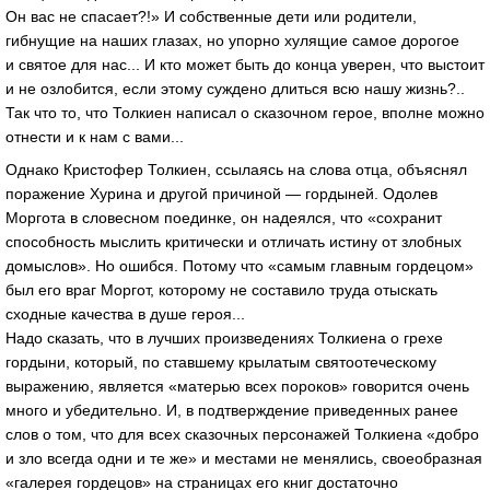
Он вас не спасает?!» И собственные дети или родители,
гибнущие на наших глазах, но упорно хулящие самое дорогое
и святое для нас... И кто может быть до конца уверен, что выстоит
и не озлобится, если этому суждено длиться всю нашу жизнь?..
Так что то, что Толкиен написал о сказочном герое, вполне можно
отнести и к нам с вами...
Однако Кристофер Толкиен, ссылаясь на слова отца, объяснял
поражение Хурина и другой причиной — гордыней. Одолев
Моргота в словесном поединке, он надеялся, что «сохранит
способность мыслить критически и отличать истину от злобных
домыслов». Но ошибся. Потому что «самым главным гордецом»
был его враг Моргот, которому не составило труда отыскать
сходные качества в душе героя...
Надо сказать, что в лучших произведениях Толкиена о грехе
гордыни, который, по ставшему крылатым святоотеческому
выражению, является «матерью всех пороков» говорится очень
много и убедительно. И, в подтверждение приведенных ранее
слов о том, что для всех сказочных персонажей Толкиена «добро
и зло всегда одни и те же» и местами не менялись, своеобразная
«галерея гордецов» на страницах его книг достаточно