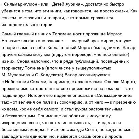
«Сильмариллион» или «Детей Хурина», достаточно быстро
убедится в том, что эти книги, как говорится, не просто сказки. Как
совсем не сказочны и те враги, с которыми сражаются
их положительные герои.
Самый главный из них у Толкиена носит прозвище Моргот.
На языке эльфов оно означает — «черный враг мира», что уже
говорит само за себя. Когда-то оный Моргот был одним из Валар,
причем самым могучим (в другом переводе: «не последним»)
из них. Снова напомню, что в ряде публикаций, посвященных
творчеству Толкиена (в том числе у вышеупомянутых
М. Муравьева и С. Колдекота) Валар ассоциируются
с Небесными Силами, например, с архангелами. Однако Моргот,
прежнее имя которого ныне «не произносится на земле» — это
падший дух. История его падения описана в «Сильмарилионе»
так: «от величия он пал к высокомерию, а от него — к презрению
ко всем, кроме себя самого, и стал духом расточительным
и безжалостным. Понимание он обратил к искусному
извращению всего, что хотел использовать, — и сделался
бесстыдным лжецом. Начал он с жажды Света, но когда не смог
завладеть им единолично, низвергся сквозь огонь и ярость