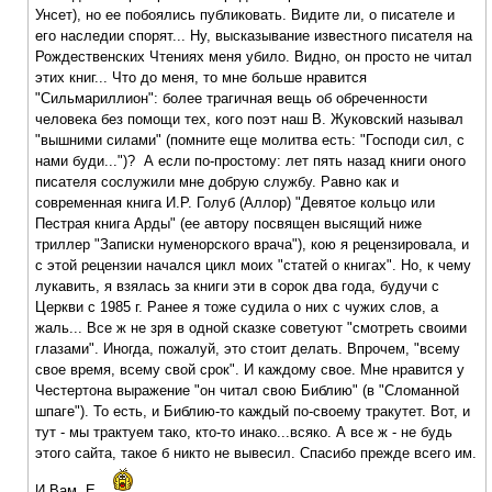
Унсет), но ее побоялись публиковать. Видите ли, о писателе и
его наследии спорят... Ну, высказывание известного писателя на
Рождественских Чтениях меня убило. Видно, он просто не читал
этих книг... Что до меня, то мне больше нравится
"Сильмариллион": более трагичная вещь об обреченности
человека без помощи тех, кого поэт наш В. Жуковский называл
"вышними силами" (помните еще молитва есть: "Господи сил, с
нами буди...")? А если по-простому: лет пять назад книги оного
писателя сослужили мне добрую службу. Равно как и
современная книга И.Р. Голуб (Аллор) "Девятое кольцо или
Пестрая книга Арды" (ее автору посвящен высящий ниже
триллер "Записки нуменорского врача"), кою я рецензировала, и
с этой рецензии начался цикл моих "статей о книгах". Но, к чему
лукавить, я взялась за книги эти в сорок два года, будучи с
Церкви с 1985 г. Ранее я тоже судила о них с чужих слов, а
жаль... Все ж не зря в одной сказке советуют "смотреть своими
глазами". Иногда, пожалуй, это стоит делать. Впрочем, "всему
свое время, всему свой срок". И каждому свое. Мне нравится у
Честертона выражение "он читал свою Библию" (в "Сломанной
шпаге"). То есть, и Библию-то каждый по-своему тракутет. Вот, и
тут - мы трактуем тако, кто-то инако...всяко. А все ж - не будь
этого сайта, такое б никто не вывесил. Спасибо прежде всего им.
И Вам. Е.