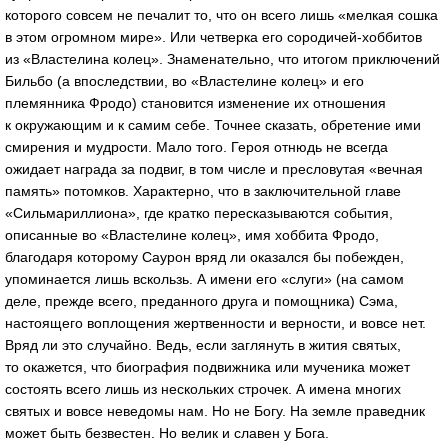
которого совсем не печалит то, что он всего лишь «мелкая сошка
в этом огромном мире». Или четверка его сородичей-хоббитов
из «Властелина колец». Знаменательно, что итогом приключений
Бильбо (а впоследствии, во «Властелине колец» и его
племянника Фродо) становится изменение их отношения
к окружающим и к самим себе. Точнее сказать, обретение ими
смирения и мудрости. Мало того. Героя отнюдь не всегда
ожидает награда за подвиг, в том числе и пресловутая «вечная
память» потомков. Характерно, что в заключительной главе
«Сильмариллиона», где кратко пересказываются события,
описанные во «Властелине колец», имя хоббита Фродо,
благодаря которому Саурон вряд ли оказался бы побежден,
упоминается лишь вскользь. А имени его «слуги» (на самом
деле, прежде всего, преданного друга и помощника) Сэма,
настоящего воплощения жертвенности и верности, и вовсе нет.
Вряд ли это случайно. Ведь, если заглянуть в жития святых,
то окажется, что биография подвижника или мученика может
состоять всего лишь из нескольких строчек. А имена многих
святых и вовсе неведомы нам. Но не Богу. На земле праведник
может быть безвестен. Но велик и славен у Бога.