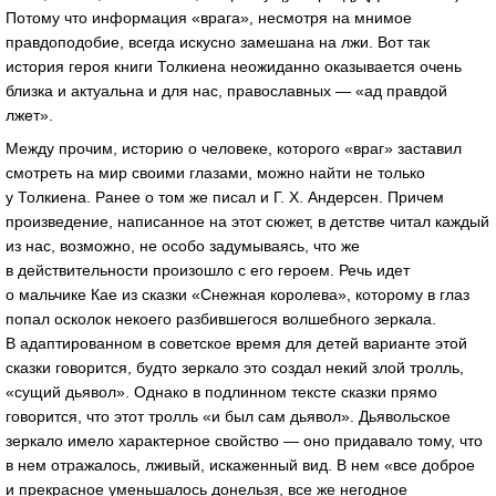
Потому что информация «врага», несмотря на мнимое
правдоподобие, всегда искусно замешана на лжи. Вот так
история героя книги Толкиена неожиданно оказывается очень
близка и актуальна и для нас, православных — «ад правдой
лжет».
Между прочим, историю о человеке, которого «враг» заставил
смотреть на мир своими глазами, можно найти не только
у Толкиена. Ранее о том же писал и Г. Х. Андерсен. Причем
произведение, написанное на этот сюжет, в детстве читал каждый
из нас, возможно, не особо задумываясь, что же
в действительности произошло с его героем. Речь идет
о мальчике Кае из сказки «Снежная королева», которому в глаз
попал осколок некоего разбившегося волшебного зеркала.
В адаптированном в советское время для детей варианте этой
сказки говорится, будто зеркало это создал некий злой тролль,
«сущий дьявол». Однако в подлинном тексте сказки прямо
говорится, что этот тролль «и был сам дьявол». Дьявольское
зеркало имело характерное свойство — оно придавало тому, что
в нем отражалось, лживый, искаженный вид. В нем «все доброе
и прекрасное уменьшалось донельзя, все же негодное