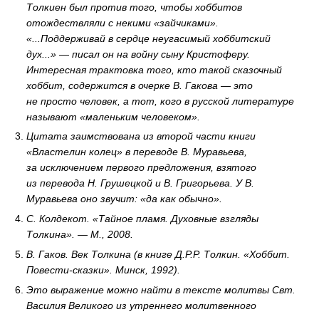
Толкиен был против того, чтобы хоббитов
отождествляли с некими «зайчиками».
«...Поддерживай в сердце неугасимый хоббитский
дух...» — писал он на войну сыну Кристоферу.
Интересная трактовка того, кто такой сказочный
хоббит, содержится в очерке В. Гакова — это
не просто человек, а тот, кого в русской литературе
называют «маленьким человеком».
Цитата заимствована из второй части книги
«Властелин колец» в переводе В. Муравьева,
за исключением первого предложения, взятого
из перевода Н. Грушецкой и В. Григорьева. У В.
Муравьева оно звучит: «да как обычно».
С. Колдекот. «Тайное пламя. Духовные взгляды
Толкина». — М., 2008.
В. Гаков. Век Толкина (в книге Д.Р.Р. Толкин. «Хоббит.
Повести-сказки». Минск, 1992).
Это выражение можно найти в тексте молитвы Свт.
Василия Великого из утреннего молитвенного