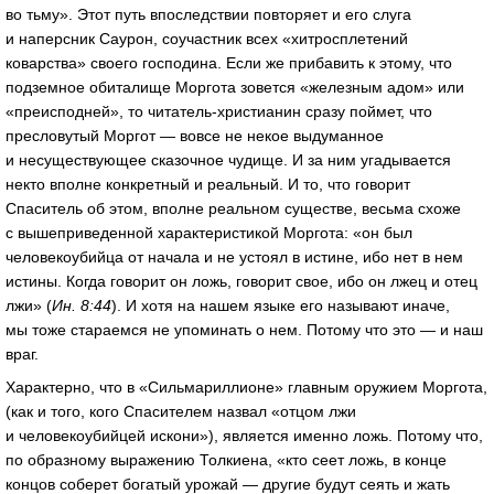
во тьму». Этот путь впоследствии повторяет и его слуга
и наперсник Саурон, соучастник всех «хитросплетений
коварства» своего господина. Если же прибавить к этому, что
подземное обиталище Моргота зовется «железным адом» или
«преисподней», то читатель-христианин сразу поймет, что
пресловутый Моргот — вовсе не некое выдуманное
и несуществующее сказочное чудище. И за ним угадывается
некто вполне конкретный и реальный. И то, что говорит
Спаситель об этом, вполне реальном существе, весьма схоже
с вышеприведенной характеристикой Моргота: «он был
человекоубийца от начала и не устоял в истине, ибо нет в нем
истины. Когда говорит он ложь, говорит свое, ибо он лжец и отец
лжи» (
Ин. 8:44
). И хотя на нашем языке его называют иначе,
мы тоже стараемся не упоминать о нем. Потому что это — и наш
враг.
Характерно, что в «Сильмариллионе» главным оружием Моргота,
(как и того, кого Спасителем назвал «отцом лжи
и человекоубийцей искони»), является именно ложь. Потому что,
по образному выражению Толкиена, «кто сеет ложь, в конце
концов соберет богатый урожай — другие будут сеять и жать