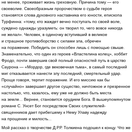
не менее, проживает жизнь греховную. Причина тому — его
своеволие. Своеобразным пророчеством о судьбе героя
становятся слова духовного наставника его юности, епископа
Турфинна: «тому, кто жаждет вечно поступать по своей воле,
суждено однажды уразуметь: он творил то, чего вовсе никогда
не желал». Человек, в одиночку вступивший в великое
и страшное противоборство с силами зла, обречен
на поражение. Победить он способен лишь с помощью свыше.
Знаменательно, что один из героев «Властелина колец», хоббит
Фродо, почти завершив свой полный опасностей путь в царство
Саурона — «Мордор, где вековечная тьма», в самый последний
миг отказывается нанести злу последний, смертельный удар.
Проще говоря, терпит поражение. И его миссию как бы
«случайно» завершает другое существо, ничтожное и презренное
настолько, что, казалось, ему уже не должно быть места
на земле... Вернее, становится орудием Бога. В вышеупомянутом
романе С. Унсет Бог посредством Своих служителей-
священников дает прибегшему к Нему Улаву надежду
на прощение и милость...
Мой рассказ о творчестве Д.Р.Р. Толкиена подошел к концу. Что же