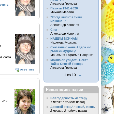
Людмила Громова
етить
Память 1941-2026
Михаил Малеин
"Когда шипит в тиши
машина..."
Александр Конопля
Снег
Александр Конопля
НАШИМ ВОИНАМ
Надежда Кушкова
и
Сказание о жене Адера и о
рыжей блуднице
Монахиня Евфимия Пащенко
от сама
Можно ли увидеть Бога?
Тайна Святой Троицы
Людмила Громова
ответить
1 из 10
→
Новые комментарии
Благодарность мастеру
. или
1 месяц 1 неделя
назад
Дорогой отец Алексий, очень
2 месяца 2 недели
назад