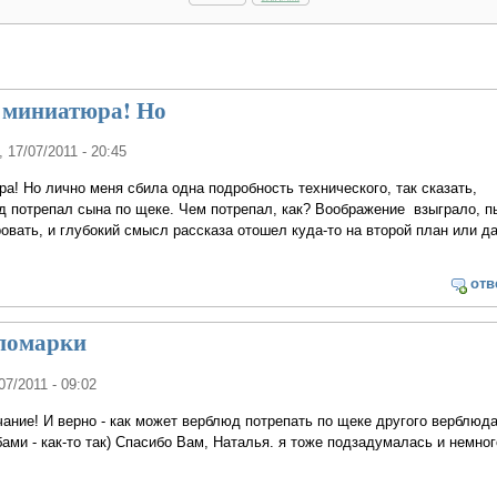
 миниатюра! Но
, 17/07/2011 - 20:45
а! Но лично меня сбила одна подробность технического, так сказать,
д потрепал сына по щеке. Чем потрепал, как? Воображение взыграло, п
ровать, и глубокий смысл рассказа отошел куда-то на второй план или д
отв
 помарки
/07/2011 - 09:02
ание! И верно - как может верблюд потрепать по щеке другого верблюда
бами - как-то так) Спасибо Вам, Наталья. я тоже подзадумалась и немног