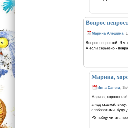
Вопрос непрост
Марина Алёшина
, 
Вопрос непростой. Я чт
А если серьезно - понр
Марина, хоро
Инна Сапега
, 15
Марина, хорошо как!
а над сказкой, вижу
слабоватыми. буду 
PS пойду читать про