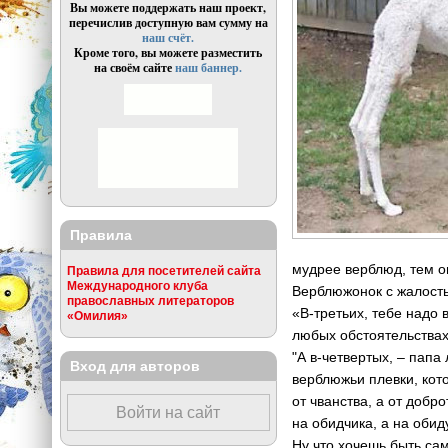
Вы можете поддержать наш проект,
перечислив доступную вам сумму на
наш счёт.
Кроме того, вы можете разместить
на своём сайте
наш баннер.
Правила
мудрее верблюд, тем 
Правила для посетителей сайта
Международного клуба
Верблюжонок с жалость
православных литераторов
«В-третьих, тебе надо
«Омилия»
любых обстоятельства
"А в-четвертых, – папа
Вход для авторов
верблюжьи плевки, кот
от чванства, а от добр
Войти на сайт
на обидчика, а на обид
Ну что хочешь быть с