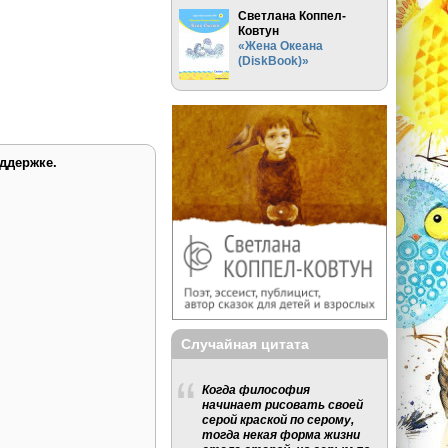
Светлана Коппел-
Ковтун
«Жена Океана
(DiskBook)»
ддержке.
Случайная цитата
Когда философия
начинает рисовать своей
серой краской по серому,
тогда некая форма жизни