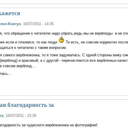
кажется
ппел-Ковтун
, 16/07/2011 - 14:35
я, что обращение к читателю надо убрать,ведь мы не верблюды и не п
аже если и плюемся, то как люди
То есть, не совсем корректно после
щаться к читателю с таким вопросом.
ся самого верблюжонка, то я тоже задумалась. С одной стороны вижу с
(верблюд) и красивый, а с другой - перечисляются все верблюжьи качест
е совсем верблюд...
ась...
ая благодарность за
га
, 16/07/2011 - 23:36
агодарность за чудесного верблюжонка на фотографии!