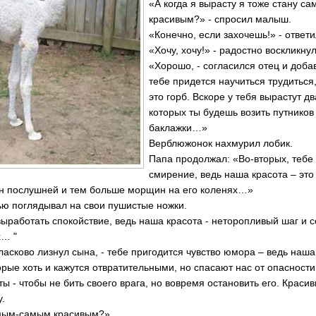
«А когда я вырасту я тоже стану 
красивым?» - спросил малыш.
«Конечно, если захочешь!» - ответ
«Хочу, хочу!» - радостно воскликну
«Хорошо, - согласился отец и добав
тебе придется научиться трудиться
это горб. Вскоре у тебя вырастут д
которых ты будешь возить путников
баклажки…»
Верблюжонок нахмурил лобик.
Папа продолжал: «Во-вторых, тебе
смирение, ведь наша красота – это
он послушней и тем больше морщин на его коленях…»
ю поглядывал на свои пушистые ножки.
 выработать спокойствие, ведь наша красота - неторопливый шаг и
х… "
 ласково лизнул сына, - тебе пригодится чувство юмора – ведь наша
орые хоть и кажутся отвратительными, но спасают нас от опасност
оты - чтобы не бить своего врага, но вовремя остановить его. Крас
у.
амым-самым красивым?»