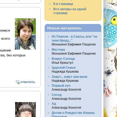
8-я страница
Все авторы на одной
странице
Новые материалы
люемся
Из Павлов - в Савлы, или "не
 всего
зная броду..."
Монахиня Евфимия Пащенко
Мастера
мешение
Монахиня Евфимия Пащенко
ва, без которых
Вокруг Солнца
Илья Криштул
Царской Семье
Надежда Кушкова
Зовут... зовут они меня
Надежда Кушкова
ответить
Первый луч
Александр Конопля
Сосед
Александр Конопля
Ад
Александр Конопля
Детям о Рождестве Иоанна
Предтечи