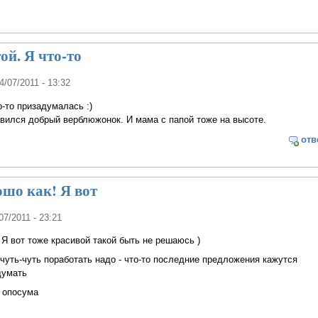
ой. Я что-то
14/07/2011 - 13:32
о-то призадумалась :)
авился добрый верблюжонок. И мама с папой тоже на высоте.
отв
шо как! Я вот
/07/2011 - 23:21
 Я вот тоже красивой такой быть не решаюсь )
, чуть-чуть поработать надо - что-то последние предложения кажутся
думать
 опосума