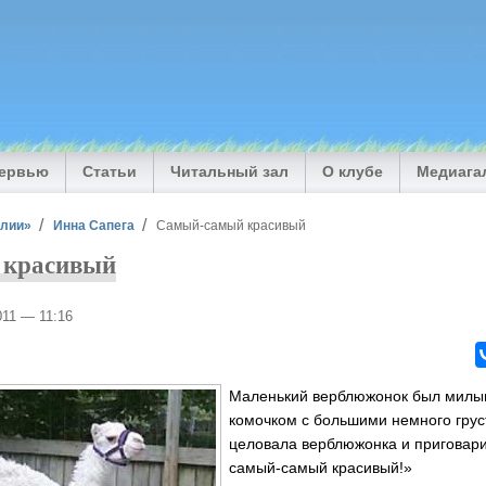
тервью
Статьи
Читальный зал
О клубе
Медиага
илии»
Инна Сапега
Самый-самый красивый
 красивый
011 — 11:16
Маленький верблюжонок был милы
комочком с большими немного гру
целовала верблюжонка и приговари
самый-самый красивый!»