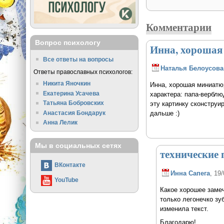
Комментарии
Вопрос психологу
Инна, хорошая
Все ответы на вопросы
Наталья Белоусова
Ответы православных психологов:
Никита Яночкин
Инна, хорошая миниатюр
Екатерина Усачева
характера: папа-верблю
Татьяна Бобровских
эту картинку сконструи
Анастасия Бондарук
дальше :)
Анна Лелик
Мы в социальных сетях
технические
ВКонтакте
Инна Сапега
, 19
YouTube
Какое хорошее замеч
только легонечко зу
изменила текст.
Благодарю!