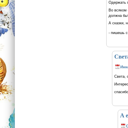
Одержать п
Во всяком 
должна бы
А сказки, 
- пишешь с
Света
Инн
Света, 
Интерес
спасибо
А 