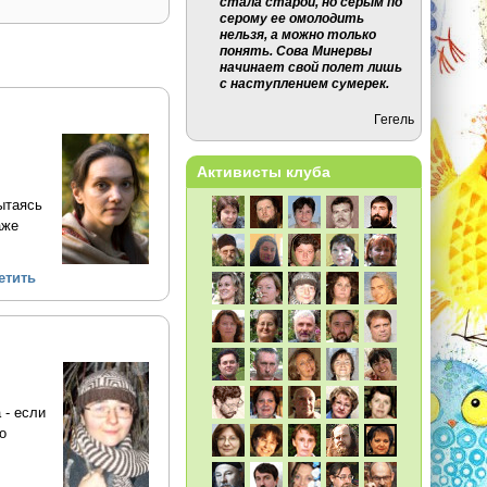
стала старой, но серым по
серому ее омолодить
нельзя, а можно только
понять. Сова Минервы
начинает свой полет лишь
с наступлением сумерек.
Гегель
Активисты клуба
ытаясь
аже
етить
 - если
о