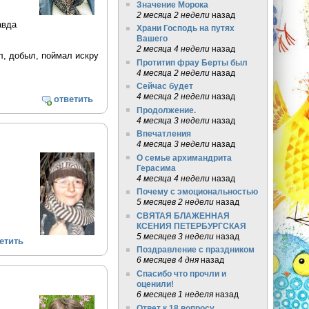
Значение Морока
2 месяца 2 недели
назад
авда
Храни Господь на путях
Вашего
2 месяца 4 недели
назад
л, добыл, поймал искру
Протитип фрау Берты был
4 месяца 2 недели
назад
Сейчас будет
4 месяца 2 недели
назад
ответить
Продолжение.
4 месяца 3 недели
назад
Впечатления
4 месяца 3 недели
назад
О семье архимандрита
Герасима
4 месяца 4 недели
назад
Почему с эмоциональностью
5 месяцев 2 недели
назад
СВЯТАЯ БЛАЖЕННАЯ
КСЕНИЯ ПЕТЕРБУРГСКАЯ
5 месяцев 3 недели
назад
етить
Поздравление с праздником
6 месяцев 4 дня
назад
Спасибо что прочли и
оценили!
6 месяцев 1 неделя
назад
Ответ к 18 вопросу