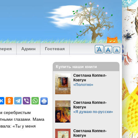
лерея
Админ
Гостевая
Купить наши книги
Светлана Коппел-
Ковтун
«Полотно»
Светлана Коппел-
Ковтун
«Я думаю по-русски»
м серебристым
стными глазами. Мама
вала: «Ты у меня
Светлана Коппел-
Ковтун