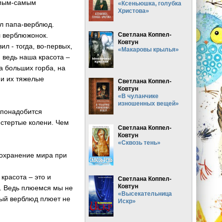
самым-самым
«Ксеньюшка, голубка
Христова»
ил папа-верблюд.
л верблюжонок.
Светлана Коппел-
Ковтун
ил - тогда, во-первых,
«Макаровы крылья»
, ведь наша красота –
ва больших горба, на
 и их тяжелые
Светлана Коппел-
Ковтун
«В чуланчике
изношенных вещей»
 понадобится
 стертые колени. Чем
Светлана Коппел-
Ковтун
«Сквозь тень»
 сохранение мира при
 красота – это и
Светлана Коппел-
Ковтун
и. Ведь плюемся мы не
«Высекательница
ивый верблюд плюет не
Искр»