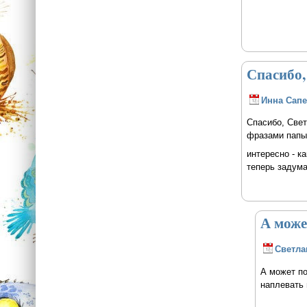
Спасибо,
Инна Сапе
Спасибо, Све
фразами папы-
интересно - к
теперь задума
А може
Светла
А может по
наплевать 