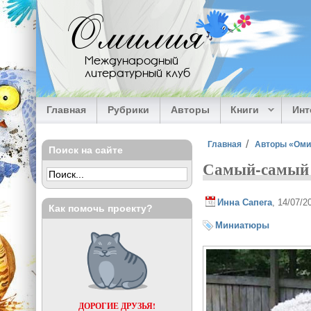
Перейти к основному содержанию
Омилия
Международный
литературный клуб
Главная
Рубрики
Авторы
Книги
Ин
Вы здесь
Главная
Авторы «Ом
Поиск на сайте
Самый-самый
Инна Сапега
, 14/07/2
Как помочь проекту?
Миниатюры
ДОРОГИЕ ДРУЗЬЯ!