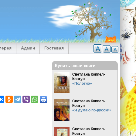
лерея
Админ
Гостевая
Купить наши книги
Светлана Коппел-
Ковтун
«Полотно»
Светлана Коппел-
Ковтун
«Я думаю по-русски»
Светлана Коппел-
Ковтун