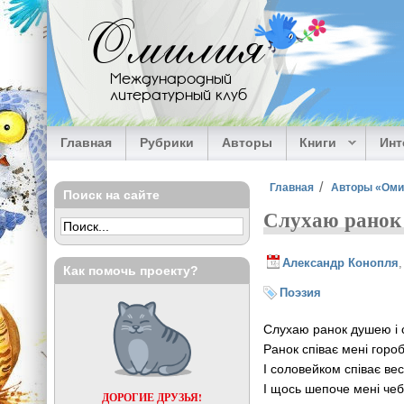
Перейти к основному содержанию
Омилия
Международный
литературный клуб
Главная
Рубрики
Авторы
Книги
Ин
Вы здесь
Главная
Авторы «Ом
Поиск на сайте
Слухаю ранок 
Александр Конопля
Как помочь проекту?
Поэзия
Слухаю ранок душею і 
Ранок співає мені горо
І соловейком співає ве
І щось шепоче мені че
ДОРОГИЕ ДРУЗЬЯ!