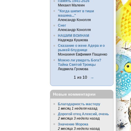
Память 1941-2026
Михаил Малеин
"Когда шипит в тиши
машина..."
Александр Конопля
Снег
Александр Конопля
НАШИМ ВОИНАМ
Надежда Кушкова
Сказание о жене Адера и о
рыжей блуднице
Монахиня Евфимия Пащенко
Можно ли увидеть Бога?
Тайна Святой Троицы
Людмила Громова
1 из 10
→
Новые комментарии
Благодарность мастеру
1 месяц 1 неделя
назад
Дорогой отец Алексий, очень
2 месяца 3 недели
назад
Значение Морока
2 месяца 3 недели
назад