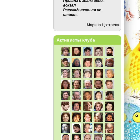
Пришла и знала одно:
вокзал.
Раскладываться не
стоит.
Марина Цветаева
Активисты клуба