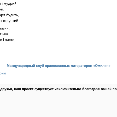
 і мудрий.
ки.
аря будить,
к стрункий.
чизни.
ут мої…
 і чисте,
.
Международный клуб православных литераторов «Омилия»
рий
 друзья, наш проект существует исключительно благодаря вашей по