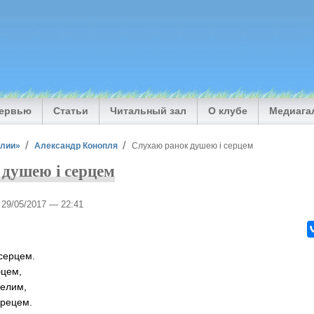
тервью
Статьи
Читальный зал
О клубе
Медиага
илии»
Александр Конопля
Слухаю ранок душею і серцем
душею і серцем
, 29/05/2017 — 22:41
серцем.
бцем,
селим,
брецем.