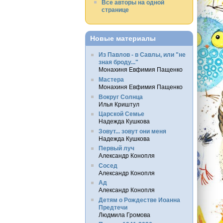
Все авторы на одной
странице
Новые материалы
Из Павлов - в Савлы, или "не
зная броду..."
Монахиня Евфимия Пащенко
Мастера
Монахиня Евфимия Пащенко
Вокруг Солнца
Илья Криштул
Царской Семье
Надежда Кушкова
Зовут... зовут они меня
Надежда Кушкова
Первый луч
Александр Конопля
Сосед
Александр Конопля
Ад
Александр Конопля
Детям о Рождестве Иоанна
Предтечи
Людмила Громова