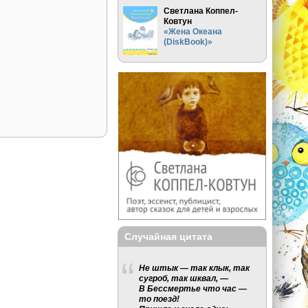
Светлана Коппел-
Ковтун
«Жена Океана
(DiskBook)»
Случайная цитата
Не штык — так клык, так
сугроб, так шквал, —
В Бессмертье что час —
то поезд!