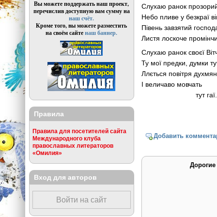
Вы можете поддержать наш проект,
Слухаю ранок прозорий
перечислив доступную вам сумму на
Небо пливе у безкраї ві
наш счёт.
Кроме того, вы можете разместить
Півень завзятий господ
на своём сайте
наш баннер.
Листя лоскоче промінчи
Слухаю ранок своєї Віт
Ту мої предки, думки т
Ллється повітря духмяне
І величаво мовчать
тут гаї
Правила
Правила для посетителей сайта
Добавить коммента
Международного клуба
православных литераторов
«Омилия»
Дорогие
Вход для авторов
Войти на сайт