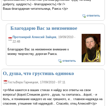
доброту, щедрость) - благодарность).<br />
Ваша благодарная читательница, Раиса.</p>
ответить
Благодарю Вас за неизменное
Протоиерей Алексий Зайцев
, 19/09/2010 -
22:48
Благодарю Вас за неизменное внимание к
моему творчеству, дорогая Раиса.
ответить
О, душа, что грустишь одиноко
ГостьВера Гарницкая
, 17/09/2010 - 07:11
<p>Мне кажется в ваших стихах я найду все ответы на свои
вопросы! (&quot;Слишком долго , душа, ты скиталась...&quot; - и
боль, и понимание каждого из нас грешного, и... главное-надежда на
спасение, утешение той надеждой... Спасибо, отец Алексей!</p>