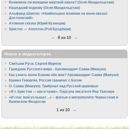
Возможна ли женщине мертвой хвала? (Осип Мандельштам)
Нашедший подкову (Осип Мандельштам)
Альфред Шнитке: «Наибольшее влияние на меня оказал
Достоевский»
Атомная сказка (Юрий Кузнецов)
Христос — Аполлон (Рэй Брэдбери)
←
8 из 10
→
Новое в медиагалерее
Святыни Руси. Сергей Марнов
Граждане Русского мира - Архимандрит Савва (Мажуко)
Как узнать волю Божию обо мне? Архимандрит Савва (Мажуко)
Каринэ Геворгян. Россия граничит с Богом
О. Савва (Мажуко). Трибунал над Русской церковью
«Я с Христом — как в танке». Парсуна писателя Яна Таксюра
«И глас мой услышат…» – фильм о митрополите Черкасском и
Каневском Феодосии
1 из 10
→