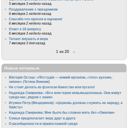
5 месяцев 3 недели
назад
Поздравление с праздником
6 месяцев 1 неделя
назад
Спасибо что прочли и оценили!
6 месяцев 2 недели
назад
Ответ к 18 вопросу
6 месяцев 3 недели
назад
Талант внушать и вера
7 месяцев 3 дня
назад
1 из 20
→
Новые интервью
Вікторія Осташ: «Літстудія — живий організм, «тіло» рухоме,
змінне» (Тетяна Винник)
Не стоит делать из фэнтези божество или пугало!
Надежда Смирнова: «Все мои герои невымышленные. Они живут
среди нас, рядом с нами»
Игумен Петр (Мещеринов): «Церковь должна служить не народу, а
Христу»
Надежда Смирнова: Мне было бы сложно жить без «Омилии»
Семья предполагает веру друг в друга
О разобщенности в православной среде