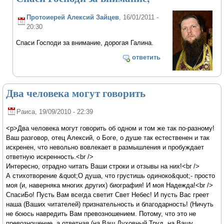
Протоиерей Алексий Зайцев
, 16/01/2011 -
20:30
Спаси Господи за внимание, дорогая Галина.
ответить
Два человека могут говорить
Раиса
, 19/09/2010 - 22:39
<p>Два человека могут говорить об одном и том же так по-разному!
Ваш разговор, отец Алексий, о Боге, о душе так естественен и так
искренен, что невольно вовлекает в размышления и пробуждает
ответную искренность.<br />
Интересно, отрадно читать Ваши строки и отзывы на них!<br />
А стихотворение &quot;О душа, что грустишь одиноко&quot;- просто
моя (и, наверняка многих других) биография! И моя Надежда!<br />
СпасиБо! Пусть Вам всегда светит Свет Небес! И пусть Вас греет
наша (Ваших читателей) признательность и благодарность! (Ничуть
не боюсь навредить Вам превозношением. Потому, что это не
превозношение, а ответная (на Ваш Духовный Труд, на Вашу