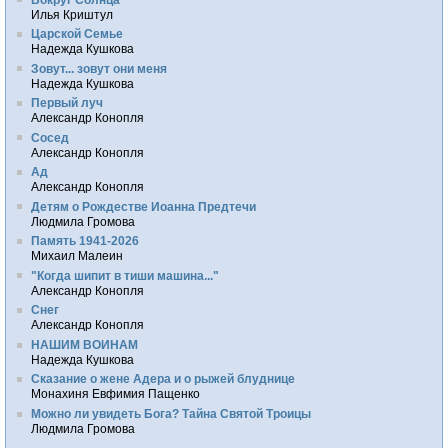
Илья Криштул
Царской Семье
Надежда Кушкова
Зовут... зовут они меня
Надежда Кушкова
Первый луч
Александр Конопля
Сосед
Александр Конопля
Ад
Александр Конопля
Детям о Рождестве Иоанна Предтечи
Людмила Громова
Память 1941-2026
Михаил Малеин
"Когда шипит в тиши машина..."
Александр Конопля
Снег
Александр Конопля
НАШИМ ВОИНАМ
Надежда Кушкова
Сказание о жене Адера и о рыжей блуднице
Монахиня Евфимия Пащенко
Можно ли увидеть Бога? Тайна Святой Троицы
Людмила Громова