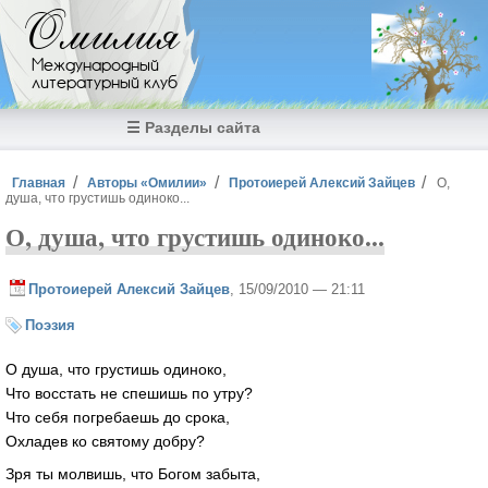
Перейти к основному содержанию
Омилия
Международный
литературный клуб
☰ Разделы сайта
Вы здесь
Главная
Авторы «Омилии»
Протоиерей Алексий Зайцев
О,
душа, что грустишь одиноко...
О, душа, что грустишь одиноко...
Протоиерей Алексий Зайцев
, 15/09/2010 — 21:11
Поэзия
О душа, что грустишь одиноко,
Что восстать не спешишь по утру?
Что себя погребаешь до срока,
Охладев ко святому добру?
Зря ты молвишь, что Богом забыта,