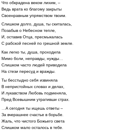
Что обкрадена веком лихим, –
Ведь врата ко благому закрыты
Своенравным упрямством твоим.
Слишком долго, душа, ты скиталась,
Позабыв о Небесном тепле,
И, оставив Отца, пресмыкалась
С рабской песней по грешной земле.
Как легко ты, душа, проходила
Мимо боли, неправды, нужды…
Слишком часто людей приводила
На стези пересуд и вражды.
Ты бесстыдно себя извиняла
В непристойных словах и делах,
И лукавством Любовь подменяла,
Пред Всевышним утративши страх.
…А сегодня ты ищешь ответы –
За вчерашнее счастье в борьбе.
Жаль, что чистого Божьего света
Слишком мало осталось в тебе.