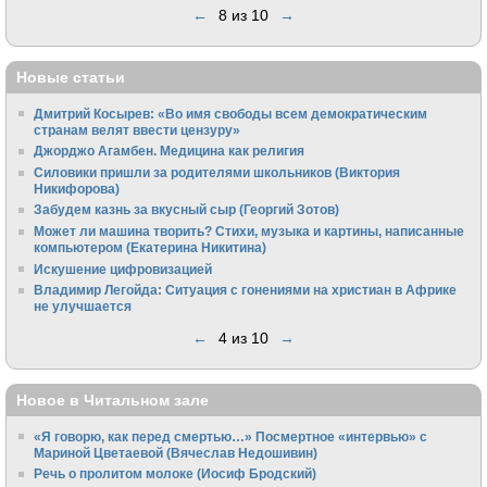
←
8 из 10
→
Новые статьи
Дмитрий Косырев: «Во имя свободы всем демократическим
странам велят ввести цензуру»
Джорджо Агамбен. Медицина как религия
Силовики пришли за родителями школьников (Виктория
Никифорова)
Забудем казнь за вкусный сыр (Георгий Зотов)
Может ли машина творить? Стихи, музыка и картины, написанные
компьютером (Екатерина Никитина)
Искушение цифровизацией
Владимир Легойда: Ситуация с гонениями на христиан в Африке
не улучшается
←
4 из 10
→
Новое в Читальном зале
«Я говорю, как перед смертью…» Посмертное «интервью» с
Мариной Цветаевой (Вячеслав Недошивин)
Речь о пролитом молоке (Иосиф Бродский)