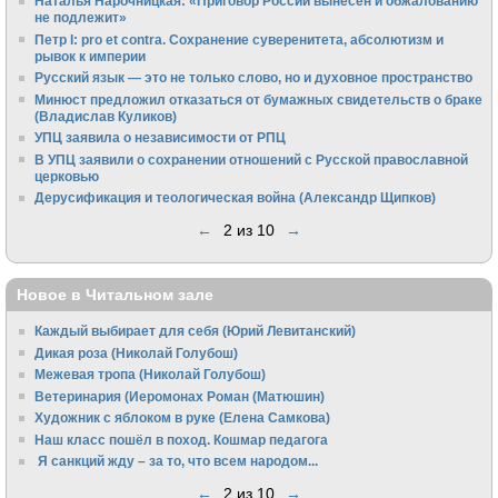
Наталья Нарочницкая: «Приговор России вынесен и обжалованию
не подлежит»
Петр I: pro et contra. Сохранение суверенитета, абсолютизм и
рывок к империи
Русский язык — это не только слово, но и духовное пространство
Минюст предложил отказаться от бумажных свидетельств о браке
(Владислав Куликов)
УПЦ заявила о независимости от РПЦ
В УПЦ заявили о сохранении отношений с Русской православной
церковью
Дерусификация и теологическая война (Александр Щипков)
←
2 из 10
→
Новое в Читальном зале
Каждый выбирает для себя (Юрий Левитанский)
Дикая роза (Николай Голубош)
Межевая тропа (Николай Голубош)
Ветеринария (Иеромонах Роман (Матюшин)
Художник с яблоком в руке (Елена Самкова)
Наш класс пошёл в поход. Кошмар педагога
Я санкций жду – за то, что всем народом...
←
2 из 10
→