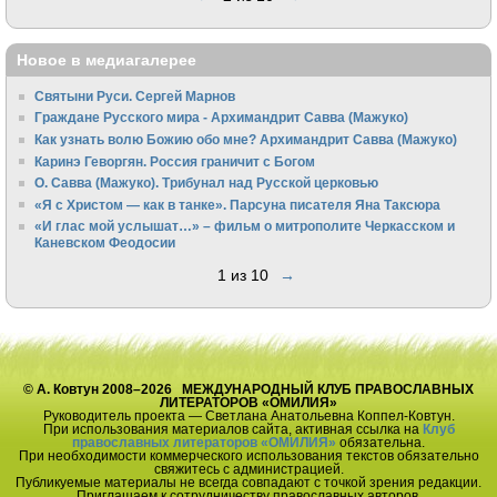
Новое в медиагалерее
Святыни Руси. Сергей Марнов
Граждане Русского мира - Архимандрит Савва (Мажуко)
Как узнать волю Божию обо мне? Архимандрит Савва (Мажуко)
Каринэ Геворгян. Россия граничит с Богом
О. Савва (Мажуко). Трибунал над Русской церковью
«Я с Христом — как в танке». Парсуна писателя Яна Таксюра
«И глас мой услышат…» – фильм о митрополите Черкасском и
Каневском Феодосии
1 из 10
→
© А. Ковтун 2008–2026 МЕЖДУНАРОДНЫЙ КЛУБ ПРАВОСЛАВНЫХ
ЛИТЕРАТОРОВ «ОМИЛИЯ»
Руководитель проекта — Светлана Анатольевна Коппел-Ковтун.
При использования материалов сайта, активная ссылка на
Клуб
православных литераторов «ОМИЛИЯ»
обязательна.
При необходимости коммерческого использования текстов обязательно
свяжитесь с администрацией.
Публикуемые материалы не всегда совпадают с точкой зрения редакции.
Приглашаем к сотрудничеству православных авторов.