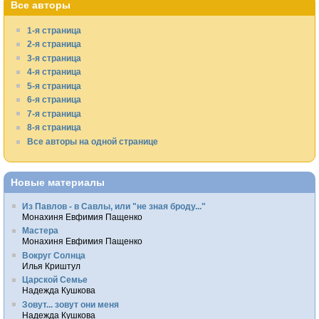
Все авторы
1-я страница
2-я страница
3-я страница
4-я страница
5-я страница
6-я страница
7-я страница
8-я страница
Все авторы на одной странице
Новые материалы
Из Павлов - в Савлы, или "не зная броду..."
Монахиня Евфимия Пащенко
Мастера
Монахиня Евфимия Пащенко
Вокруг Солнца
Илья Криштул
Царской Семье
Надежда Кушкова
Зовут... зовут они меня
Надежда Кушкова