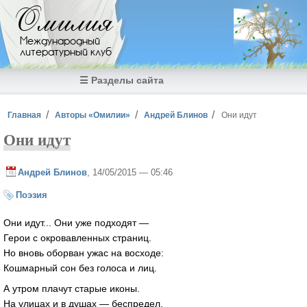
Перейти к основному содержанию
Омилия
Международный
литературный клуб
☰ Разделы сайта
Вы здесь
Главная
Авторы «Омилии»
Андрей Блинов
Они идут
Они идут
Андрей Блинов
, 14/05/2015 — 05:46
Поэзия
Они идут... Они уже подходят —
Герои с окровавленных страниц.
Но вновь оборван ужас на восходе:
Кошмарный сон без голоса и лиц.
А утром плачут старые иконы.
На улицах и в душах — беспредел.