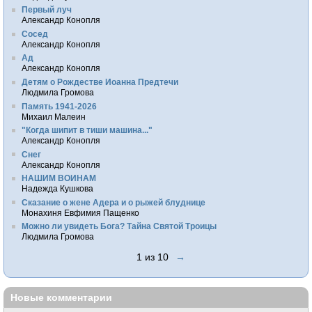
Первый луч
Александр Конопля
Сосед
Александр Конопля
Ад
Александр Конопля
Детям о Рождестве Иоанна Предтечи
Людмила Громова
Память 1941-2026
Михаил Малеин
"Когда шипит в тиши машина..."
Александр Конопля
Снег
Александр Конопля
НАШИМ ВОИНАМ
Надежда Кушкова
Сказание о жене Адера и о рыжей блуднице
Монахиня Евфимия Пащенко
Можно ли увидеть Бога? Тайна Святой Троицы
Людмила Громова
1 из 10
→
Новые комментарии