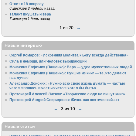
Ответ к 18 вопросу
6 месяцев 3 недели
назад
Талант внушать и вера
7 месяцев 1 день
назад
1 из 20
→
Новые интервью
Сергей Комаров: «Искренняя молитва к Богу всегда действенна»
Сила в немощи, или Человек выбирающий
Монахиня Евфимия (Пащенко): Вера — удел мужественных людей
Монахиня Евфимия (Пащенко): Лучшие из книг — те, что делают
нас лучше
Александр Донских: «Нужно всю свою жизнь думать — частью
чего я являюсь и частью чего я хотел бы быть»
Протоиерей Алексий Лисняк: «Творческие люди не пишут книг»
Протоиерей Андрей Спиридонов: Жизнь как поэтический акт
←
3 из 10
→
Новые статьи