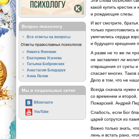
Эти слова объяснил свя
какой купить крестик 
и рождающие слезы.
И вот смотрите, братья
Вопрос психологу
только приготовились 
умягчились сердца взро
Все ответы на вопросы
и будущего крещения п
Ответы православных психологов:
Никита Яночкин
А разве не то же ли пр
Екатерина Усачева
не заставляет ли молит
Татьяна Бобровских
отвращения от суеты и
Анастасия Бондарук
спасает многих. Таков з
Анна Лелик
Дело в том, что не наш
Всегда сначала нужен к
Мы в социальных сетях
со временем и второй,
ВКонтакте
Пожарский. Андрей Пер
YouTube
Слабость, если Бог бл
царей сотрутся из памя
Важно только знать, ч
лень и встать рано, чт