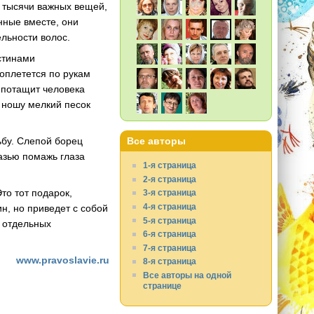
ть тысячи важных вещей,
нные вместе, они
ельности волос.
стинами
 оплетется по рукам
 потащит человека
 ношу мелкий песок
ьбу. Слепой борец
Все авторы
мазью помажь глаза
1-я страница
2-я страница
то тот подарок,
3-я страница
4-я страница
н, но приведет с собой
5-я страница
и отдельных
6-я страница
7-я страница
www.pravoslavie.ru
8-я страница
Все авторы на одной
странице