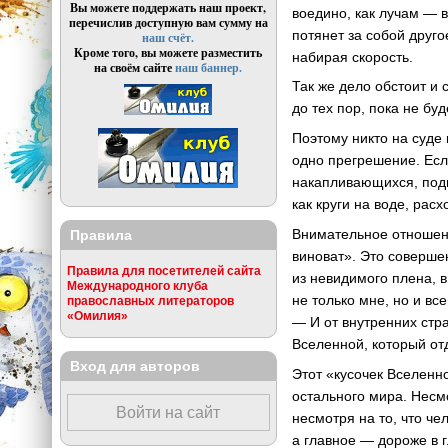
Вы можете поддержать наш проект,
воедино, как лучам — в
перечислив доступную вам сумму на
потянет за собой друго
наш счёт.
Кроме того, вы можете разместить
набирая скорость.
на своём сайте
наш баннер.
Так же дело обстоит и 
до тех пор, пока не бу
Поэтому никто на суде 
одно прегрешение. Есл
накапливающихся, под
как круги на воде, ра
Внимательное отношение
Правила
виноват». Это соверше
Правила для посетителей сайта
из невидимого плена, 
Международного клуба
не только мне, но и вс
православных литераторов
«Омилия»
— И от внутренних стр
Вселенной, который от
Вход для авторов
Этот «кусочек Вселенн
остального мира. Несм
Войти на сайт
несмотря на то, что ч
а главное — дороже в 