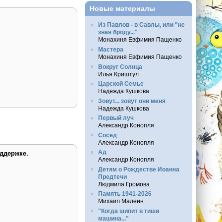
Новые материалы
Из Павлов - в Савлы, или "не
зная броду..."
Монахиня Евфимия Пащенко
Мастера
Монахиня Евфимия Пащенко
Вокруг Солнца
Илья Криштул
Царской Семье
Надежда Кушкова
Зовут... зовут они меня
Надежда Кушкова
Первый луч
Александр Конопля
Сосед
Александр Конопля
Ад
ддержке.
Александр Конопля
Детям о Рождестве Иоанна
Предтечи
Людмила Громова
Память 1941-2026
Михаил Малеин
"Когда шипит в тиши
машина..."