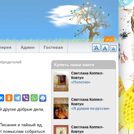
лерея
Админ
Гостевая
добродетелей
Купить наши книги
Светлана Коппел-
Ковтун
«Полотно»
Светлана Коппел-
Ковтун
«Я думаю по-русски»
й другие добрые дела,
Писания и тайный яд,
Светлана Коппел-
гут помыслам собраться
Ковтун