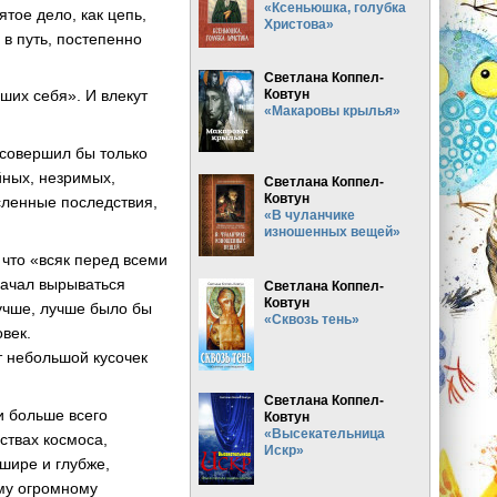
«Ксеньюшка, голубка
тое дело, как цепь,
Христова»
 в путь, постепенно
Светлана Коппел-
Ковтун
йших себя». И влекут
«Макаровы крылья»
 совершил бы только
йных, незримых,
Светлана Коппел-
Ковтун
сленные последствия,
«В чуланчике
изношенных вещей»
 что «всяк перед всеми
начал вырываться
Светлана Коппел-
Ковтун
лучше, лучше было бы
«Сквозь тень»
овек.
т небольшой кусочек
Светлана Коппел-
и больше всего
Ковтун
«Высекательница
ствах космоса,
Искр»
шире и глубже,
ому огромному