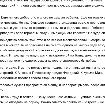
щенник и умилил сердца собеседников. Они думали, что услышат, с
и когда прийти, а они услышали простые слова, западающие в самую
. Еще ничего доброго или злого не сделал ребенок. Еще он только
его крестить. Но уже будущее крещение младенца родило проповедь
слых, и уже в ком-то окрепла, а в ком-то и родилась вера! Ребено
риводит к вере взрослых людей, имеющих его крестить! Не чудо ли
оисходит во всяком таинстве и во всяком молитвословии? Смерть о
ься многих? Не набрасывает ли смерть одного на многих узду возд
 глубокого раздумья? Набрасывает. Даже посреди своей немощи и
акон. И там, где не видно рати, выстроенной на битву, дело не в то
лось там кого-то одного, вокруг которого сплотилось бы войско.
то-то один. Именно потому нужен один, что он никогда одним не о
 и третий. К Антонию Печерскому придет Феодосий. К Кузьме Мини
возванный позовет своего старшего брата.
агословит, сумеет превратиться в силу, и наоборот: рыбаки посрам
ти.
то всякий труд и всякое — кажущееся незаметным — усилие очень 
обы не опоздать на службу. Важно заметить приближение греха и не 