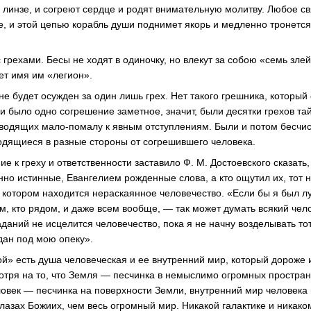
 линзе, и согреют сердце и родят внимательную молитву. Любое свя
е, и этой цепью корабль души поднимет якорь и медленно тронется
с грехами. Бесы не ходят в одиночку, но влекут за собою «семь зле
дет имя им «легион».
не будет осужден за один лишь грех. Нет такого грешника, который
и было одно согрешение заметное, значит, были десятки грехов та
водящих мало-помалу к явным отступлениям. Были и потом бесчи
сходящиеся в разные стороны от согрешившего человека.
 к греху и ответственности заставило Ф. М. Достоевского сказать,
нно истинные, Евангелием рожденные слова, а кто ощутил их, тот 
в котором находится нераскаянное человечество. «Если бы я был 
ем, кто рядом, и даже всем вообще, — так может думать всякий чел
аданий не исцелится человечество, пока я не начну возделывать то
дан под мою опеку».
ой» есть душа человеческая и ее внутренний мир, который дороже 
отря на то, что Земля — песчинка в немыслимо огромных простран
еловек — песчинка на поверхности Земли, внутренний мир человека 
глазах Божиих, чем весь огромный мир. Никакой галактике и никак