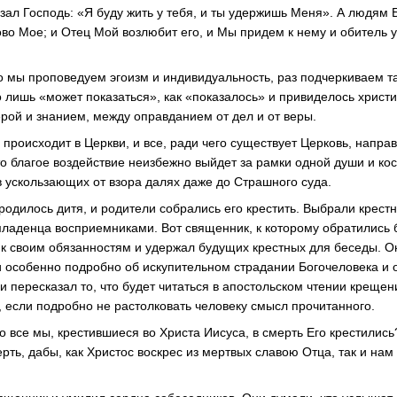
зал Господь: «Я буду жить у тебя, и ты удержишь Меня». А людям Б
во Мое; и Отец Мой возлюбит его, и Мы придем к нему и обитель у
то мы проповедуем эгоизм и индивидуальность, раз подчеркиваем т
о лишь «может показаться», как «показалось» и привиделось христ
рой и знанием, между оправданием от дел и от веры.
 происходит в Церкви, и все, ради чего существует Церковь, напр
то благое воздействие неизбежно выйдет за рамки одной души и ко
в ускользающих от взора далях даже до Страшного суда.
родилось дитя, и родители собрались его крестить. Выбрали крест
 младенца восприемниками. Вот священник, к которому обратились
к своим обязанностям и удержал будущих крестных для беседы. О
и особенно подробно об искупительном страдании Богочеловека и о
и пересказал то, что будет читаться в апостольском чтении крещен
, если подробно не растолковать человеку смысл прочитанного.
о все мы, крестившиеся во Христа Иисуса, в смерть Его крестилис
ть, дабы, как Христос воскрес из мертвых славою Отца, так и нам