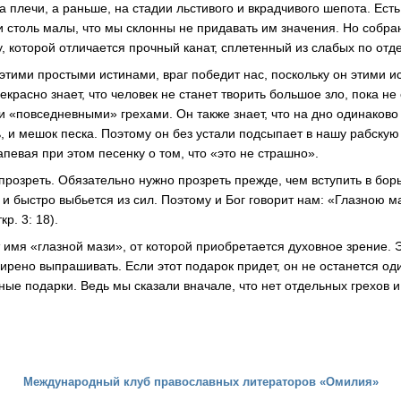
на плечи, а раньше, на стадии льстивого и вкрадчивого шепота. Ес
и столь малы, что мы склонны не придавать им значения. Но собра
, которой отличается прочный канат, сплетенный из слабых по отд
тими простыми истинами, враг победит нас, поскольку он этими и
екрасно знает, что человек не станет творить большое зло, пока не
и «повседневными» грехами. Он также знает, что на дно одинаково
, и мешок песка. Поэтому он без устали подсыпает в нашу рабскую
певая при этом песенку о том, что «это не страшно».
прозреть. Обязательно нужно прозреть прежде, чем вступить в бор
 и быстро выбьется из сил. Поэтому и Бог говорит нам: «Глазною 
кр. 3: 18).
имя «глазной мази», от которой приобретается духовное зрение. Э
ирено выпрашивать. Если этот подарок придет, он не останется оди
ные подарки. Ведь мы сказали вначале, что нет отдельных грехов 
Международный клуб православных литераторов «Омилия»