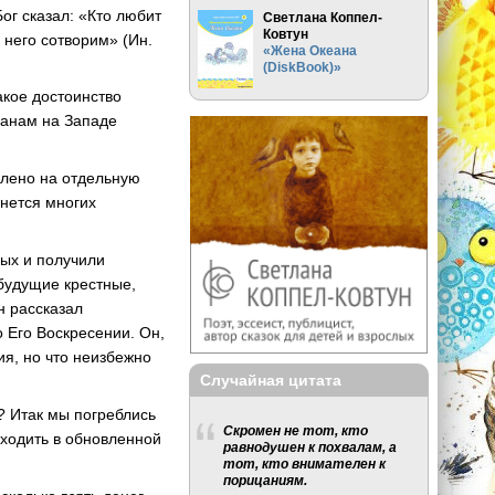
ог сказал: «Кто любит
Светлана Коппел-
Ковтун
 него сотворим» (Ин.
«Жена Океана
(DiskBook)»
акое достоинство
ианам на Западе
авлено на отдельную
снется многих
ных и получили
 будущие крестные,
н рассказал
 Его Воскресении. Он,
ия, но что неизбежно
Случайная цитата
ь? Итак мы погреблись
Скромен не тот, кто
 ходить в обновленной
равнодушен к похвалам, а
тот, кто внимателен к
порицаниям.