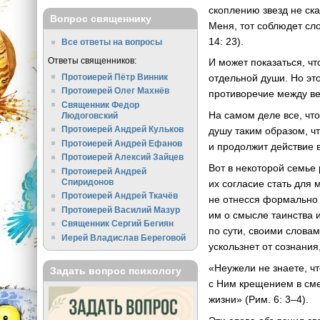
скоплению звезд не ска
Вопрос священнику
Меня, тот соблюдет сло
14: 23).
Все ответы на вопросы
Ответы священников:
И может показаться, ч
Протоиерей Пётр Винник
отдельной души. Но эт
Протоиерей Олег Махнёв
противоречие между ве
Священник Федор
На самом деле все, что
Людоговский
Протоиерей Андрей Кульков
душу таким образом, ч
Протоиерей Андрей Ефанов
и продолжит действие 
Протоиерей Алексий Зайцев
Вот в некоторой семье 
Протоиерей Андрей
Спиридонов
их согласие стать для
Протоиерей Андрей Ткачёв
не отнесся формально 
Протоиерей Василий Мазур
им о смысле таинства 
Священник Сергий Бегиян
по сути, своими словам
Иерей Владислав Береговой
ускользнет от сознания
«Неужели не знаете, чт
Задать вопрос психологу
с Ним крещением в смер
жизни» (Рим. 6: 3–4).