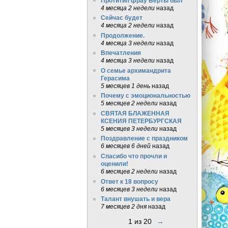
Протитип фрау Берты был
4 месяца 2 недели
назад
Сейчас будет
4 месяца 2 недели
назад
Продолжение.
4 месяца 3 недели
назад
Впечатления
4 месяца 3 недели
назад
О семье архимандрита
Герасима
5 месяцев 1 день
назад
Почему с эмоциональностью
5 месяцев 2 недели
назад
СВЯТАЯ БЛАЖЕННАЯ
КСЕНИЯ ПЕТЕРБУРГСКАЯ
5 месяцев 3 недели
назад
Поздравление с праздником
6 месяцев 6 дней
назад
Спасибо что прочли и
оценили!
6 месяцев 2 недели
назад
Ответ к 18 вопросу
6 месяцев 3 недели
назад
Талант внушать и вера
7 месяцев 2 дня
назад
1 из 20
→