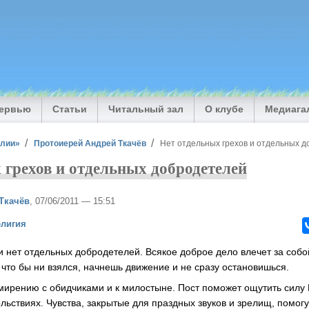
тервью
Статьи
Читальный зал
О клубе
Медиага
илии»
Протоиерей Андрей Ткачёв
Нет отдельных грехов и отдельных 
 грехов и отдельных добродетелей
Ткачёв
, 07/06/2011 — 15:51
елигия
 и нет отдельных добродетелей. Всякое доброе дело влечет за собо
а что бы ни взялся, начнешь движение и не сразу остановишься.
мирению с обидчиками и к милостыне. Пост поможет ощутить силу 
ольствиях. Чувства, закрытые для праздных звуков и зрелищ, помо