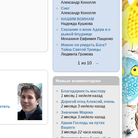
Александр Конопля
Снег
Александр Конопля
НАШИМ ВОИНАМ
Надежда Кушкова
Сказание о жене Адера и о
рыжей блуднице
Монахиня Евфимия Пащенко
Можно ли увидеть Бога?
Тайна Святой Троицы
Людмила Громова
1 из 10
→
Новые комментарии
Благодарность мастеру
1 месяц 1 неделя
назад
Дорогой отец Алексий, очень
етить
2 месяца 3 недели
назад
Значение Морока
2 месяца 3 недели
назад
Храни Господь на путях
Вашего
3 месяца 22 часа
назад