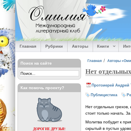
Перейти к основному содержанию
Омилия
Международный
литературный клуб
Главная
Рубрики
Авторы
Книги
Ин
Вы здесь
Главная
Авторы «Ом
Поиск на сайте
Нет отдельных
Протоиерей Андрей 
Как помочь проекту?
Публицистика
Р
Нет отдельных грехов,
стоит только начать. З
Молитва побудит к при
скрытый в пустых удов
ДОРОГИЕ ДРУЗЬЯ!