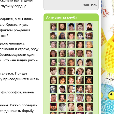
колько взять денег,
Жан Поль
 глубину сердца
Активисты клуба
 родился, а мы лишь
 о Христе, и уже
к фактом рождения
 это?!
дного человека
ержания и страха, узду
 беспомощности один
м, что «не видно рати».
станется. Придет
ну присоединится князь
ят философов, имена
важны. Важно победить
тогда начать борьбу,