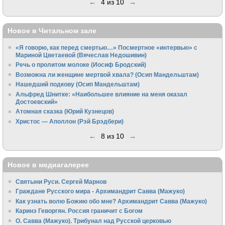
←
4 из 10
→
Новое в Читальном зале
«Я говорю, как перед смертью…» Посмертное «интервью» с
Мариной Цветаевой (Вячеслав Недошивин)
Речь о пролитом молоке (Иосиф Бродский)
Возможна ли женщине мертвой хвала? (Осип Мандельштам)
Нашедший подкову (Осип Мандельштам)
Альфред Шнитке: «Наибольшее влияние на меня оказал
Достоевский»
Атомная сказка (Юрий Кузнецов)
Христос — Аполлон (Рэй Брэдбери)
←
8 из 10
→
Новое в медиагалерее
Святыни Руси. Сергей Марнов
Граждане Русского мира - Архимандрит Савва (Мажуко)
Как узнать волю Божию обо мне? Архимандрит Савва (Мажуко)
Каринэ Геворгян. Россия граничит с Богом
О. Савва (Мажуко). Трибунал над Русской церковью