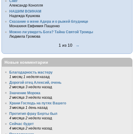
Снег
Александр Конопля
НАШИМ ВОИНАМ
Надежда Кушкова
Сказание о жене Адера и о рыжей блуднице
Монахиня Евфимия Пащенко
Можно ли увидеть Бога? Тайна Святой Троицы
Людмила Громова
1 из 10
→
Новые комментарии
Благодарность мастеру
1 месяц 1 неделя
назад
Дорогой отец Алексий, очень
2 месяца 3 недели
назад
Значение Морока
2 месяца 3 недели
назад
Храни Господь на путях Вашего
3 месяца 1 день
назад
Протитип фрау Берты был
4 месяца 2 недели
назад
Сейчас будет
4 месяца 2 недели
назад