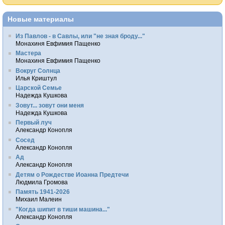
Новые материалы
Из Павлов - в Савлы, или "не зная броду..."
Монахиня Евфимия Пащенко
Мастера
Монахиня Евфимия Пащенко
Вокруг Солнца
Илья Криштул
Царской Семье
Надежда Кушкова
Зовут... зовут они меня
Надежда Кушкова
Первый луч
Александр Конопля
Сосед
Александр Конопля
Ад
Александр Конопля
Детям о Рождестве Иоанна Предтечи
Людмила Громова
Память 1941-2026
Михаил Малеин
"Когда шипит в тиши машина..."
Александр Конопля