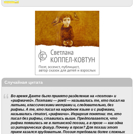
Случайная цитата
Во время Данте было принято разделение на «поэтов» и
«рифмачей». Поэтами — poeti — назывались те, кто писал на
латыни, классическими метрами и, следовательно, без
рифмы. А те, кто писал на народном языке и с рифмами,
назывались rimatori, «рифмачи». Иерархия понятна: те, кто
писал без рифмы, ставились выше. Предполагается, что
рифма появилась не в латинской поэзии, а в прозе — как одна
из риторических фигур. Почему в прозе? Для поэзии этот
прием казался грубоватым. Поэзия требовала более сложных