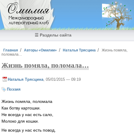
Перейти к основному содержанию
Омилия
Международный
литературный клуб
☰ Разделы сайта
Вы здесь
Главная
Авторы «Омилии»
Наталья Трясцина
Жизнь помяла,
поломала…
Жизнь помяла, поломала…
Наталья Трясцина
, 05/01/2015 — 09:19
Поэзия
Жизнь помяла, поломала
Как ботву картошки.
Не всегда у нас есть сало,
Молоко для кошки.
Не всегда у нас есть повод,