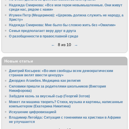
Надежда Смирнова: «Все мои герои невымышленные. Они живут
среди нас, рядом с нами»
Игумен Петр (Мещеринов): «Церковь должна служить не народу, а
Христу»
Надежда Смирнова: Мне было бы сложно жить без «Омилии»
Семья предполагает веру друг в друга
О разобщенности в православной среде
←
8 из 10
→
Новые статьи
Дмитрий Косырев: «Во имя свободы всем демократическим
странам велят ввести цензуру»
Джорджо Агамбен. Медицина как религия
Силовики пришли за родителями школьников (Виктория
Никифорова)
Забудем казнь за вкусный сыр (Георгий Зотов)
Может ли машина творить? Стихи, музыка и картины, написанные
компьютером (Екатерина Никитина)
Искушение цифровизацией
Владимир Легойда: Ситуация с гонениями на христиан в Африке
не улучшается