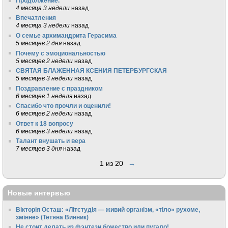
Продолжение.
4 месяца 3 недели
назад
Впечатления
4 месяца 3 недели
назад
О семье архимандрита Герасима
5 месяцев 2 дня
назад
Почему с эмоциональностью
5 месяцев 2 недели
назад
СВЯТАЯ БЛАЖЕННАЯ КСЕНИЯ ПЕТЕРБУРГСКАЯ
5 месяцев 3 недели
назад
Поздравление с праздником
6 месяцев 1 неделя
назад
Спасибо что прочли и оценили!
6 месяцев 2 недели
назад
Ответ к 18 вопросу
6 месяцев 3 недели
назад
Талант внушать и вера
7 месяцев 3 дня
назад
1 из 20
→
Новые интервью
Вікторія Осташ: «Літстудія — живий організм, «тіло» рухоме,
змінне» (Тетяна Винник)
Не стоит делать из фэнтези божество или пугало!