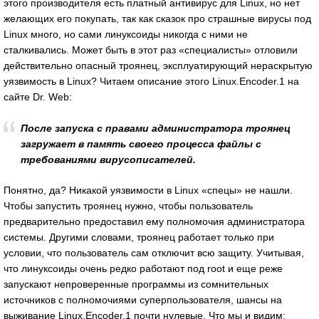
этого производителя есть платный антивирус для Linux, но нет
желающих его покупать, так как сказок про страшные вирусы под
Linux много, но сами линуксоиды никогда с ними не
сталкивались. Может быть в этот раз «специалисты» отловили
действительно опасный троянец, эксплуатирующий нераскрытую
уязвимость в Linux? Читаем описание этого Linux.Encoder.1 на
сайте Dr. Wеb:
После запуска с правами администратора троянец
загружает в память своего процесса файлы с
требованиями вирусописателей.
Понятно, да? Никакой уязвимости в Linux «спецы» не нашли.
Чтобы запустить троянец нужно, чтобы пользователь
предварительно предоставил ему полномочия администратора
системы. Другими словами, троянец работает только при
условии, что пользователь сам отключит всю защиту. Учитывая,
что линуксоиды очень редко работают под root и еще реже
запускают непроверенные программы из сомнительных
источников с полномочиями суперпользователя, шансы на
выживание Linux.Encoder.1 почти нулевые. Что мы и видим: