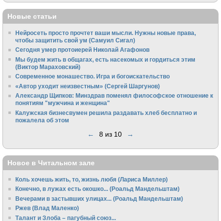
Новые статьи
Нейросеть просто прочтет ваши мысли. Нужны новые права,
чтобы защитить свой ум (Самуил Сигал)
Сегодня умер протоиерей Николай Агафонов
Мы будем жить в общагах, есть насекомых и гордиться этим
(Виктор Мараховский)
Cовременное монашество. Игра и богоискательство
«Автор уходит неизвестным» (Сергей Шаргунов)
Александр Щипков: Минздрав поменял философское отношение к
понятиям "мужчина и женщина"
Калужская бизнесвумен решила раздавать хлеб бесплатно и
пожалела об этом
←
8 из 10
→
Новое в Читальном зале
Коль хочешь жить, то, жизнь любя (Лариса Миллер)
Конечно, в лужах есть окошко... (Роальд Мандельштам)
Вечерами в застывших улицах... (Роальд Мандельштам)
Ржев (Влад Маленко)
Талант и Злоба – пагубный союз...