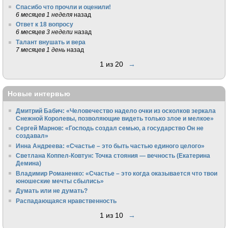
Спасибо что прочли и оценили!
6 месяцев 1 неделя
назад
Ответ к 18 вопросу
6 месяцев 3 недели
назад
Талант внушать и вера
7 месяцев 1 день
назад
1 из 20
→
Новые интервью
Дмитрий Бабич: «Человечество надело очки из осколков зеркала
Снежной Королевы, позволяющие видеть только злое и мелкое»
Сергей Марнов: «Господь создал семью, а государство Он не
создавал»
Инна Андреева: «Счастье – это быть частью единого целого»
Светлана Коппел-Ковтун: Точка стояния — вечность (Екатерина
Демина)
Владимир Романенко: «Счастье – это когда оказывается что твои
юношеские мечты сбылись»
Думать или не думать?
Распадающаяся нравственность
1 из 10
→