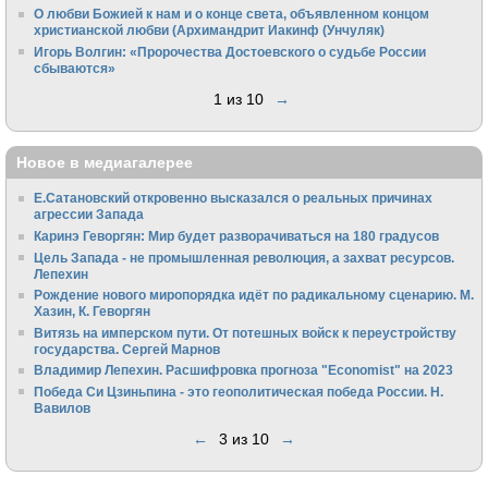
О любви Божией к нам и о конце света, объявленном концом
христианской любви (Архимандрит Иакинф (Унчуляк)
Игорь Волгин: «Пророчества Достоевского о судьбе России
сбываются»
1 из 10
→
Новое в медиагалерее
Е.Сатановский откровенно высказался о реальных причинах
агрессии Запада
Каринэ Геворгян: Мир будет разворачиваться на 180 градусов
Цель Запада - не промышленная революция, а захват ресурсов.
Лепехин
Рождение нового миропорядка идёт по радикальному сценарию. М.
Хазин, К. Геворгян
Витязь на имперском пути. От потешных войск к переустройству
государства. Сергей Марнов
Владимир Лепехин. Расшифровка прогноза "Economist" на 2023
Победа Си Цзиньпина - это геополитическая победа России. Н.
Вавилов
←
3 из 10
→