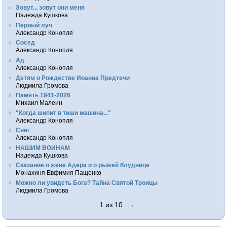
Зовут... зовут они меня
Надежда Кушкова
Первый луч
Александр Конопля
Сосед
Александр Конопля
Ад
Александр Конопля
Детям о Рождестве Иоанна Предтечи
Людмила Громова
Память 1941-2026
Михаил Малеин
"Когда шипит в тиши машина..."
Александр Конопля
Снег
Александр Конопля
НАШИМ ВОИНАМ
Надежда Кушкова
Сказание о жене Адера и о рыжей блуднице
Монахиня Евфимия Пащенко
Можно ли увидеть Бога? Тайна Святой Троицы
Людмила Громова
1 из 10
→