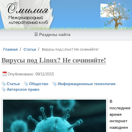
Перейти к основному содержанию
Омилия
Международный
литературный клуб
☰ Разделы сайта
Вы здесь
Главная
Статьи
Вирусы под Linux? Не сочиняйте!
Вирусы под Linux? Не сочиняйте!
Опубликовано: 09/11/2015
Статьи
Общество
Информационные технологии
Авторское право
В
последнее
время
интернет
наводнен