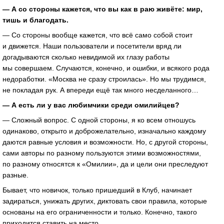
— А со стороны кажется, что вы как в раю живёте: мир,
тишь и благодать.
— Со стороны вообще кажется, что всё само собой стоит
и движется. Наши пользователи и посетители вряд ли
догадываются сколько невидимой их глазу работы
мы совершаем. Случаются, конечно, и ошибки, и всякого рода
недоработки. «Москва не сразу строилась». Но мы трудимся,
не покладая рук. А впереди ещё так много несделанного…
— А есть ли у вас любимчики среди омилийцев?
— Сложный вопрос. С одной стороны, я ко всем отношусь
одинаково, открыто и доброжелательно, изначально каждому
даются равные условия и возможности. Но, с другой стороны,
сами авторы по разному пользуются этими возможностями,
по разному относятся к «Омилии», да и цели они преследуют
разные.
Бывает, что новичок, только пришедший в Клуб, начинает
задираться, унижать других, диктовать свои правила, которые
основаны на его ограниченности и только. Конечно, такого
приходится ставить на место.