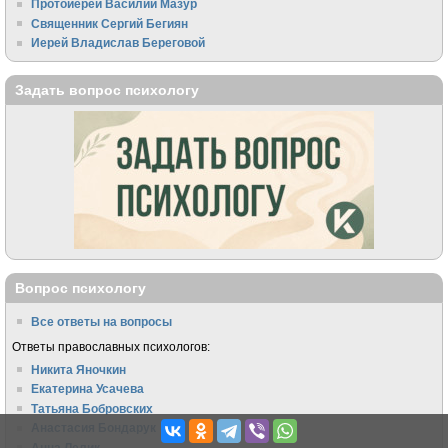
Протоиерей Василий Мазур
Священник Сергий Бегиян
Иерей Владислав Береговой
Задать вопрос психологу
Вопрос психологу
Все ответы на вопросы
Ответы православных психологов:
Никита Яночкин
Екатерина Усачева
Татьяна Бобровских
Анастасия Бондарук
Анна Лелик