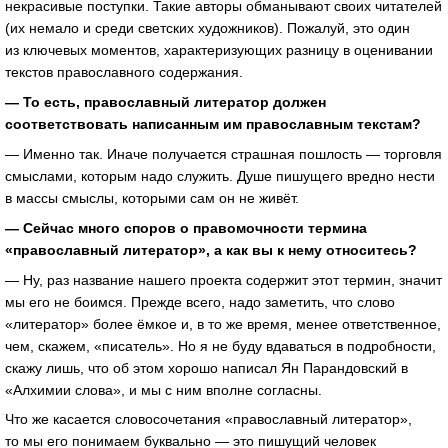
некрасивые поступки. Такие авторы обманывают своих читателей
(их немало и среди светских художников). Пожалуй, это один
из ключевых моментов, характеризующих разницу в оценивании
текстов православного содержания.
—
То есть, православный литератор должен
соответствовать написанным им православным текстам?
— Именно так. Иначе получается страшная пошлость — торговля
смыслами, которым надо служить. Душе пишущего вредно нести
в массы смыслы, которыми сам он не живёт.
— Сейчас много споров о правомочности термина
«православный литератор», а как вы к нему относитесь?
— Ну, раз название нашего проекта содержит этот термин, значит
мы его не боимся. Прежде всего, надо заметить, что слово
«литератор» более ёмкое и, в то же время, менее ответственное,
чем, скажем, «писатель». Но я не буду вдаваться в подробности,
скажу лишь, что об этом хорошо написал Ян Парандовский в
«Алхимии слова», и мы с ним вполне согласны.
Что же касается словосочетания «православный литератор»,
то мы его понимаем буквально — это пишущий человек