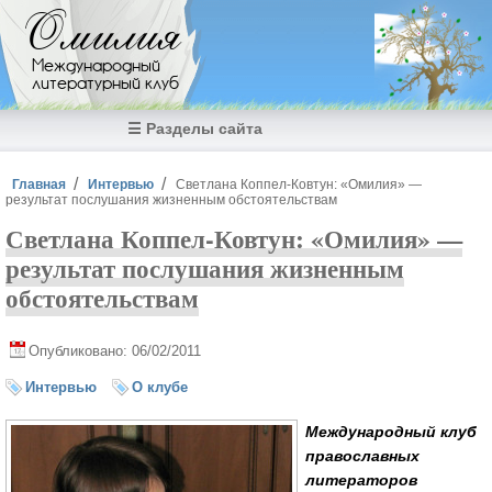
Перейти к основному содержанию
Омилия
Международный
литературный клуб
☰ Разделы сайта
Вы здесь
Главная
Интервью
Светлана Коппел-Ковтун: «Омилия» —
результат послушания жизненным обстоятельствам
Светлана Коппел-Ковтун: «Омилия» —
результат послушания жизненным
обстоятельствам
Опубликовано: 06/02/2011
Интервью
О клубе
Международный клуб
православных
литераторов