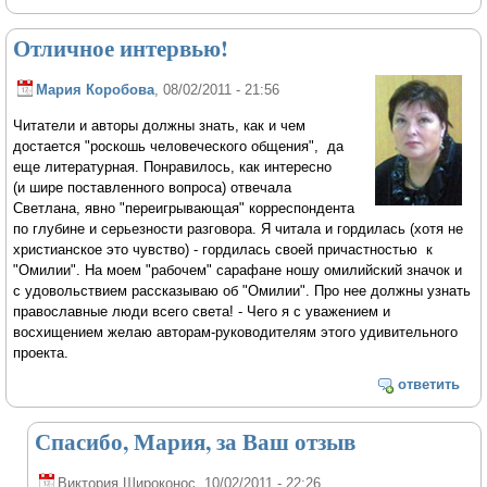
Отличное интервью!
Мария Коробова
, 08/02/2011 - 21:56
Читатели и авторы должны знать, как и чем
достается "роскошь человеческого общения", да
еще литературная. Понравилось, как интересно
(и шире поставленного вопроса) отвечала
Светлана, явно "переигрывающая" корреспондента
по глубине и серьезности разговора. Я читала и гордилась (хотя не
христианское это чувство) - гордилась своей причастностью к
"Омилии". На моем "рабочем" сарафане ношу омилийский значок и
с удовольствием рассказываю об "Омилии". Про нее должны узнать
православные люди всего света! - Чего я с уважением и
восхищением желаю авторам-руководителям этого удивительного
проекта.
ответить
Спасибо, Мария, за Ваш отзыв
Виктория Широконос
, 10/02/2011 - 22:26