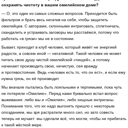
сохранять чистоту в вашем омилийском доме?
— О, это один из самых сложных вопросов. Приходится быть
фильтром и брать весь негатив на себя, чтобы защитить
омилийцев. С авторами, склонными интриговать, сплетничать,
скандалить и устраивать заговоры мы расстаёмся, потому что
работать «в грязи» мы не в состоянии.
Бывает, приходит в клуб человек, который живёт не энергией
радости, а совсем иной — негативной. Такой человек не может
питать свою душу чистой омилийской «пищей», а потому
начинает производить свою, нечистую, сея вражду
и противостояние. Ведь «человек есть то, что он ест», и если ему
нужна грязь, он её производит.
Мы вначале пытались быть лояльными и терпимыми, пока чуть
не потеряли «Омилию». Перед нами буквально встал вопрос
выживания: либо мы и «Омилия», либо хищные интриганы.
Понимание того, что их надо выгонять пришло с некоторым
опозданием, мы зря растратили много сил, но зато совесть
теперь не мучает: мы сделали всё, что могли, чтобы не прибегать
к такой жёсткой мере.