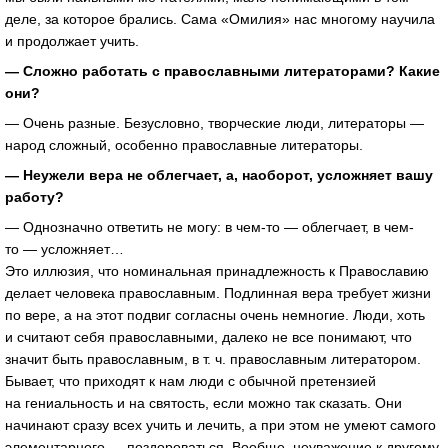
деле, за которое брались. Сама «Омилия» нас многому научила
и продолжает учить.
— Сложно работать с православными литераторами? Какие
они?
— Очень разные. Безусловно, творческие люди, литераторы —
народ сложный, особенно православные литераторы.
— Неужели вера не облегчает, а, наоборот, усложняет вашу
работу?
— Однозначно ответить не могу: в чем-то — облегчает, в чем-
то — усложняет…
Это иллюзия, что номинальная принадлежность к Православию
делает человека православным. Подлинная вера требует жизни
по вере, а на этот подвиг согласны очень немногие. Люди, хоть
и считают себя православными, далеко не все понимают, что
значит быть православным, в т. ч. православным литератором.
Бывает, что приходят к нам люди с обычной претензией
на гениальность и на святость, если можно так сказать. Они
начинают сразу всех учить и лечить, а при этом не умеют самого
элементарного — поздороваться. Вообще, неуважение к другому