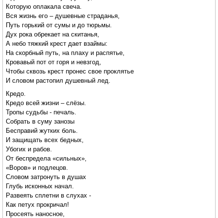
Которую оплакала свеча.
Вся жизнь его – душевные страданья,
Путь горький от сумы и до тюрьмы.
Дух рока обрекает на скитанья,
А небо тяжкий крест дает взаймы:
На скорбный путь, на плаху и распятье,
Кровавый пот от горя и невзгод,
Чтобы сквозь крест пронес свое проклятье
И словом растопил душевный лед.
Кредо.
Кредо всей жизни – слёзы.
Тропы судьбы - печаль.
Собрать в суму занозы
Бесправий жутких боль.
И защищать всех бедных,
Убогих и рабов.
От беспредела «сильных»,
«Воров» и подлецов.
Словом затронуть в душах
Глубь исконных начал.
Развеять сплетни в слухах -
Как петух прокричал!
Просеять наносное,