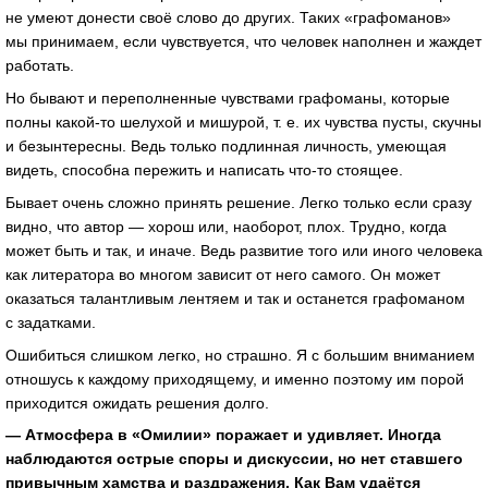
не умеют донести своё слово до других. Таких «графоманов»
мы принимаем, если чувствуется, что человек наполнен и жаждет
работать.
Но бывают и переполненные чувствами графоманы, которые
полны какой-то шелухой и мишурой, т. е. их чувства пусты, скучны
и безынтересны. Ведь только подлинная личность, умеющая
видеть, способна пережить и написать что-то стоящее.
Бывает очень сложно принять решение. Легко только если сразу
видно, что автор — хорош или, наоборот, плох. Трудно, когда
может быть и так, и иначе. Ведь развитие того или иного человека
как литератора во многом зависит от него самого. Он может
оказаться талантливым лентяем и так и останется графоманом
с задатками.
Ошибиться слишком легко, но страшно. Я с большим вниманием
отношусь к каждому приходящему, и именно поэтому им порой
приходится ожидать решения долго.
— Атмосфера в «Омилии» поражает и удивляет. Иногда
наблюдаются острые споры и дискуссии, но нет ставшего
привычным хамства и раздражения. Как Вам удаётся