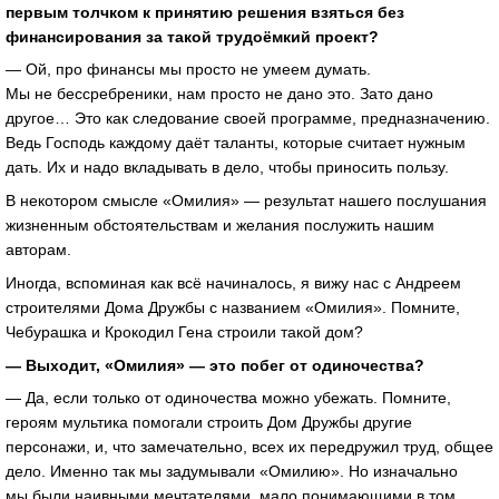
первым толчком к принятию решения взяться
без
финансирования
за такой трудоёмкий проект?
— Ой, про финансы мы просто не умеем думать.
Мы не бессребреники, нам просто не дано это. Зато дано
другое… Это как следование своей программе, предназначению.
Ведь Господь каждому даёт таланты, которые считает нужным
дать. Их и надо вкладывать в дело, чтобы приносить пользу.
В некотором смысле «Омилия» — результат нашего послушания
жизненным обстоятельствам и желания послужить нашим
авторам.
Иногда, вспоминая как всё начиналось, я вижу нас с Андреем
строителями Дома Дружбы с названием «Омилия». Помните,
Чебурашка и Крокодил Гена строили такой дом?
— Выходит, «Омилия» — это побег от одиночества?
— Да, если только от одиночества можно убежать. Помните,
героям мультика помогали строить Дом Дружбы другие
персонажи, и, что замечательно, всех их передружил труд, общее
дело. Именно так мы задумывали «Омилию». Но изначально
мы были наивными мечтателями, мало понимающими в том