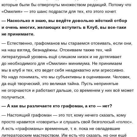
которые были бы отвергнуты множеством редакций. Потому что
«Омилия» — это шанс подрасти для тех, кто этого хочет.
— Насколько я знаю, вы ведёте довольно жёсткий отбор
и очень многих, желающих вступить в Клуб, вы все-таки
не принимаете.
— Естественно, графоманов мы стараемся отсеивать, если они,
на наш взгляд, безнадёжны. Отсеиваем также тех, чей
литературный уровень ещё слишком низок и не дотягивает
до необходимого для «Омилии» минимума. Не принимаем
мы в клуб и тех, кто ведет себя неадекватно или агрессивно.
Но надо понимать, что мы субъективны в оценивании. Человек,
да ещё творческий, это великая тайна. Пусть непринятые
не огорчаются и работают дальше, со временем у них всё может
получиться.
— А как вы различаете кто графоман, а кто — нет?
— Настоящий графоман — это тот, кому нечего сказать, кому
просто нравится «говорить» и слушать свой безголосый «голос».
А есть «графоманы» временные, т. е. пока не овладевшие
литераторским мастерством. Им есть что сказать, но они ещё