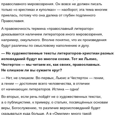
православного мировоззрения. Он вовсе не должен писать
только «о крестиках и куполках» — наоборот, эта тема многим
приелась, потому что она далека от глубин подлинного
Православия.
А правомочность термина «православный литератор»
доказывается наличием литераторов иного мировоззрения,
например, оккультного. Вполне понятно, что их произведения
будут различны по смысловому наполнению и духу.
— Но художественные тексты литераторов-христиан разных
исповеданий будут во многом схожи. Тот же Льюис,
Честертон — мы читаем их, как своих, православных.
Не слишком ли вы сужаете круг?
— Нет, не слишком. Во-первых, Льюис и Честертон — гении,
а гении — достояние всего человечества, в отличии
от начинающих литераторов. Истина — одна!
Во-вторых, если речь пойдёт не о художественных текстах,
а о публицистике, к примеру, о статьях, посвящённых основам
веры, Богослужению, то различие вероисповеданий будет
сказываться куда больше. А в «Омилии» много такой