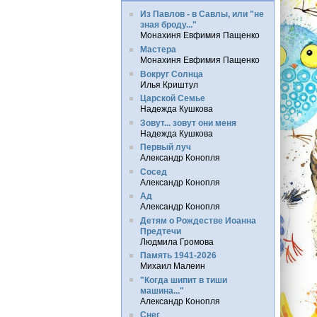
Из Павлов - в Савлы, или "не
зная броду..."
Монахиня Евфимия Пащенко
Мастера
Монахиня Евфимия Пащенко
Вокруг Солнца
Илья Криштул
Царской Семье
Надежда Кушкова
Зовут... зовут они меня
Надежда Кушкова
Первый луч
Александр Конопля
Сосед
Александр Конопля
Ад
Александр Конопля
Детям о Рождестве Иоанна
Предтечи
Людмила Громова
Память 1941-2026
Михаил Малеин
"Когда шипит в тиши
машина..."
Александр Конопля
Снег