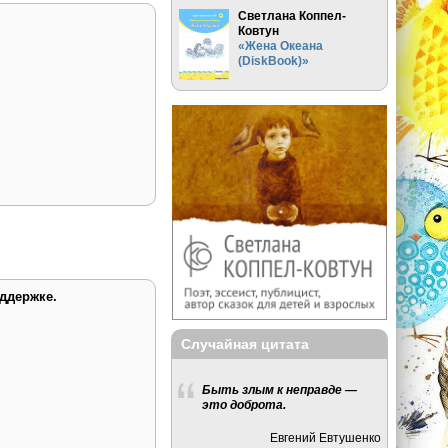
Светлана Коппел-
Ковтун
«Жена Океана
(DiskBook)»
ддержке.
Случайная цитата
Быть злым к неправде —
это доброта.
Евгений Евтушенко