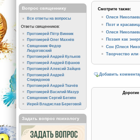
Вопрос священнику
Смотрите также:
Олеся Николаева
Все ответы на вопросы
Поэт и красавица
Ответы священников:
Олеся Николаев
Протоиерей Пётр Винник
Поэзия как энер
Протоиерей Олег Махнёв
Священник Федор
Сон (Олеся Нико
Людоговский
Творчество или
Протоиерей Андрей Кульков
Протоиерей Андрей Ефанов
Протоиерей Алексий Зайцев
Добавить коммента
Протоиерей Андрей
Спиридонов
Протоиерей Андрей Ткачёв
Протоиерей Василий Мазур
Дорогие
Священник Сергий Бегиян
Иерей Владислав Береговой
Задать вопрос психологу