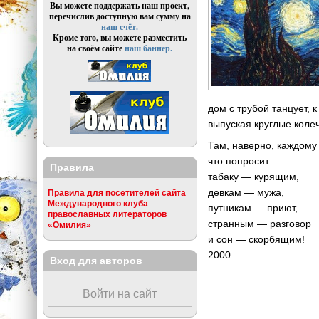
Вы можете поддержать наш проект,
перечислив доступную вам сумму на
наш счёт.
Кроме того, вы можете разместить
на своём сайте
наш баннер.
дом с трубой танцует, 
выпуская круглые колеч
Там, наверно, каждому 
что попросит:
Правила
табаку — курящим,
девкам — мужа,
Правила для посетителей сайта
Международного клуба
путникам — приют,
православных литераторов
странным — разговор
«Омилия»
и сон — скорбящим!
2000
Вход для авторов
Войти на сайт