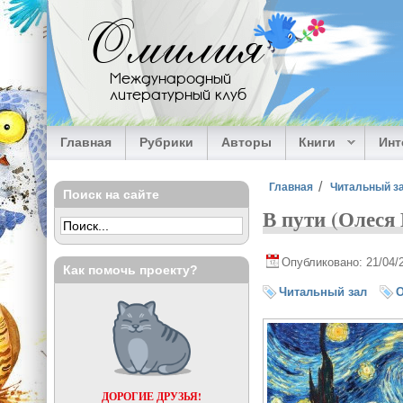
Перейти к основному содержанию
Омилия
Международный
литературный клуб
Главная
Рубрики
Авторы
Книги
Ин
Вы здесь
Главная
Читальный з
Поиск на сайте
В пути (Олеся
Опубликовано: 21/04/
Как помочь проекту?
Читальный зал
О
ДОРОГИЕ ДРУЗЬЯ!