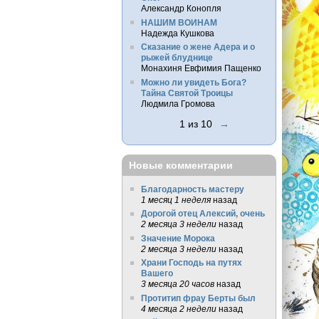
Александр Конопля
НАШИМ ВОИНАМ
Надежда Кушкова
Сказание о жене Адера и о
рыжей блуднице
Монахиня Евфимия Пащенко
Можно ли увидеть Бога?
Тайна Святой Троицы
Людмила Громова
1 из 10
→
Новые комментарии
Благодарность мастеру
1 месяц 1 неделя
назад
Дорогой отец Алексий, очень
2 месяца 3 недели
назад
Значение Морока
2 месяца 3 недели
назад
Храни Господь на путях
Вашего
3 месяца 20 часов
назад
Протитип фрау Берты был
4 месяца 2 недели
назад