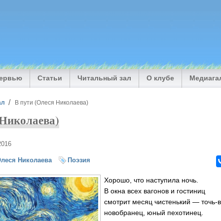
тервью
Статьи
Читальный зал
О клубе
Медиага
ал
В пути (Олеся Николаева)
 Николаева)
2016
леся Николаева
Поэзия
Хорошо, что наступила ночь.
В окна всех вагонов и гостиниц
смотрит месяц чистенький — точь-в
новобранец, юный пехотинец.