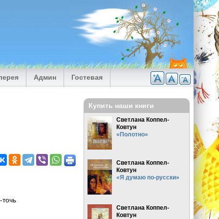
лерея
Админ
Гостевая
Купить наши книги
Светлана Коппел-
Ковтун
«Полотно»
Светлана Коппел-
Ковтун
«Я думаю по-русски»
-точь
Светлана Коппел-
Ковтун