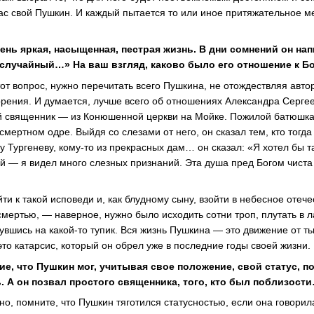
нас свой Пушкин. И каждый пытается то или иное притяжательное 
ень яркая, насыщенная, пестрая жизнь. В дни сомнений он на
 случайный…» На ваш взгляд, каково было его отношение к Б
тот вопрос, нужно перечитать всего Пушкина, не отождествляя авто
ворения. И думается, лучше всего об отношениях Александра Серге
й священник — из Конюшенной церкви на Мойке. Пожилой батюшка
смертном одре. Выйдя со слезами от него, он сказал тем, кто тогд
у Тургеневу, кому-то из прекрасных дам… он сказал: «Я хотел бы т
ой — я видел много слезных признаний. Эта душа пред Богом чиста
йти к такой исповеди и, как блудному сыну, взойти в небесное оте
смертью, — наверное, нужно было исходить сотни троп, плутать в л
нувшись на какой-то тупик. Вся жизнь Пушкина — это движение от тьм
это катарсис, который он обрел уже в последние годы своей жизни.
ие, что Пушкин мог, учитывая свое положение, свой статус, 
. А он позвал простого священника, того, кто был поблизост
чно, помните, что Пушкин тяготился статусностью, если она говорил