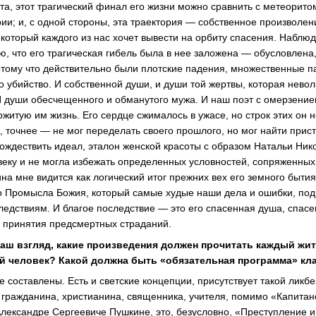
эта, этот трагический финал его жизни можно сравнить с метеорито
и; и, с одной стороны, эта траектория — собственное произволени
 который каждого из нас хочет вывести на орбиту спасения. Наблюд
ю, что его трагическая гибель была в нее заложена — обусловлена
отому что действительно были плотские падения, множественные п
 убийство. И собственной души, и души той жертвы, которая невол
 И души обесчещенного и обманутого мужа. И наш поэт с омерзение
ожитую им жизнь. Его сердце сжималось в ужасе, но строк этих он н
, точнее — не мог переделать своего прошлого, но мог найти прис
тождествить идеал, эталон женской красоты с образом Натальи Ник
еку и не могла избежать определенных условностей, сопряженных 
а мне видится как логический итог прежних вех его земного бытия,
о Промысла Божия, который самые худые наши дела и ошибки, под
ледствиям. И благое последствие — это его спасенная душа, спасе
 принятия предсмертных страданий.
ваш взгляд, какие произведения должен прочитать каждый жи
ый человек? Какой должна быть «обязательная программа» кл
 составлены. Есть и светские концепции, присутствует такой ликбе
к гражданина, христианина, священника, учителя, помимо «Капитан
 Александре Сергеевиче Пушкине, это, безусловно, «Преступление 