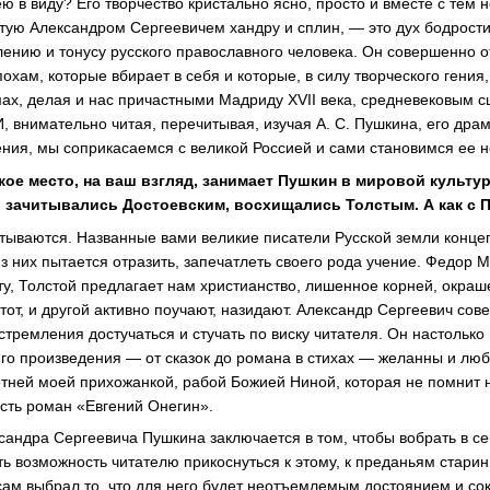
ею в виду? Его творчество кристально ясно, просто и вместе с тем 
етую Александром Сергеевичем хандру и сплин, — это дух бодрости
нию и тонусу русского православного человека. Он совершенно о
похам, которые вбирает в себя и которые, в силу творческого гения
х, делая и нас причастными Мадриду XVII века, средневековым сц
, внимательно читая, перечитывая, изучая А. С. Пушкина, его драм
рения, мы соприкасаемся с великой Россией и сами становимся ее 
кое место, на ваш взгляд, занимает Пушкин в мировой культу
 зачитывались Достоевским, восхищались Толстым. А как с
тываются. Названные вами великие писатели Русской земли конце
з них пытается отразить, запечатлеть своего рода учение. Федор 
ту, Толстой предлагает нам христианство, лишенное корней, окра
тот, и другой активно поучают, назидают. Александр Сергеевич сов
стремления достучаться и стучать по виску читателя. Он настолько 
 его произведения — от сказок до романа в стихах — желанны и л
етней моей прихожанкой, рабой Божией Ниной, которая не помнит
усть роман «Евгений Онегин».
сандра Сергеевича Пушкина заключается в том, чтобы вобрать в се
ь возможность читателю прикоснуться к этому, к преданьям старин
 сам выбрал то, что для него будет неотъемлемым достоянием и со