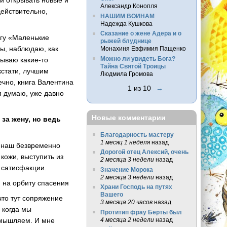
Александр Конопля
действительно,
НАШИМ ВОИНАМ
Надежда Кушкова
Сказание о жене Адера и о
нигу «Маленькие
рыжей блуднице
ы, наблюдаю, как
Монахиня Евфимия Пащенко
Можно ли увидеть Бога?
ываю какие-то
Тайна Святой Троицы
кстати, лучшим
Людмила Громова
чно, книга Валентина
1 из 10
→
я думаю, уже давно
Новые комментарии
за жену, но ведь
Благодарность мастеру
1 месяц 1 неделя
назад
е наш безвременно
Дорогой отец Алексий, очень
 кожи, выступить из
2 месяца 3 недели
назад
 сатисфакции.
Значение Морока
2 месяца 3 недели
назад
и на орбиту спасения
Храни Господь на путях
Вашего
что тут сопряжение
3 месяца 20 часов
назад
 когда мы
Протитип фрау Берты был
змышляем. И мне
4 месяца 2 недели
назад