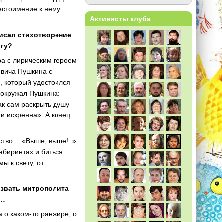
местоимение к нему
Активисты клуба
писал стихотворение
огу?
ра с лирическим героем
евича Пушкина с
, который удостоился
а окружал Пушкина:
ак сам раскрыть душу
 и искренна». А конец
чество… «Выше, выше!..»
абиринтах и биться
ы к свету, от
позвать митрополита
и…
а о каком-то ранжире, о