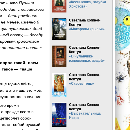
«Ксеньюшка, голубка
ить, что Пушкин
Христова»
воде дат с юлианского
ая — день рождения
Светлана Коппел-
 не менее, именно 6
Ковтун
иции пушкинских дней
«Макаровы крылья»
нный поэту, — беседу
ировым, филологом
о отношение поэта к
Светлана Коппел-
Ковтун
«В чуланчике
изношенных вещей»
опрос такой: всем
о такое — «наше
Светлана Коппел-
Ковтун
«Сквозь тень»
еще нужно войти,
л: а это наш, это мой,
 сущностное значение.
Светлана Коппел-
это время
Ковтун
 а прежде всего в
«Высекательница
Искр»
ицетворяет собой
ражает собой русский