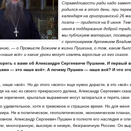
Справедливости ради надо замет
родился не в этот день: при пере
календаря на григорианский 26 м
поэта — придется на 8 июня. Тем
июня в поддержание доброй трад
мы публикуем материал, посвяще
с протоиереем Артемием Владим
анию, — о Промысле Божием в жизни Пушкина, о том, каким был
 «наше всё» и какие уроки могут извлечь взрослые из его сказок.
орить с вами об Александре Сергеевиче Пушкине. И первый в
кин — это наше всё». А почему Пушкин — наше всё? И что эт
 наше «всё». Но до этого «всего» еще нужно дорасти, в это «всё» 
ядя на нас из своего прекрасного далека, Александр Сергеевич сказа
ные изречения, крылатые выражения могут затираться и терять свое
 удивительное, хотя и тревожное и страшное время. Но для меня 
мира. Не в политическом, геополитическом, экономическом планах,
овном. Александр Сергеевич Пушкин в полноте его наследия и ол
ую, многогранную, высокую и низкую, безграничную Россию. Он вы