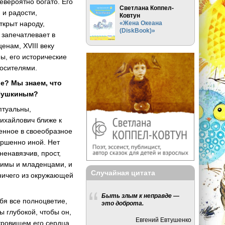
невероятно богато. Его
Светлана Коппел-
 и радости,
Ковтун
«Жена Океана
ткрыт народу,
(DiskBook)»
, запечатлевает в
енам, XVIII веку
ы, его исторические
носителями.
ре? Мы знаем, что
 Пушкиным?
птуальны,
Михайлович ближе к
шенное в своеобразное
ершенно иной. Нет
ненавязчив, прост,
юбимы и младенцами, и
Случайная цитата
 ничего из окружающей
Быть злым к неправде —
бя все полноцветие,
это доброта.
ы глубокой, чтобы он,
Евгений Евтушенко
кровищем его сердца.