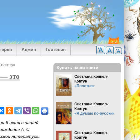
лерея
Админ
Гостевая
к свету»
Купить наши книги
 — это
Светлана Коппел-
Ковтун
«Полотно»
Светлана Коппел-
Ковтун
«Я думаю по-русски»
ии 6 июня в нашей
ождения А. С.
Светлана Коппел-
усской литературы.
Ковтун