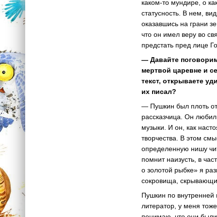
каком-то мундире, о ка
статусность. В нем, в
оказавшись на грани зе
что он имел веру во с
предстать пред лице Г
— Давайте поговорим 
мертвой царевне и с
текст, открываете у
их писал?
— Пушкин был плоть от 
рассказчица. Он любил
музыки. И он, как нас
творчества. В этом см
определенную нишу чит
помнит наизусть, в час
о золотой рыбке» я ра
сокровища, скрывающи
Пушкин по внутренней п
литератор, у меня тоже
понимаю, что они были