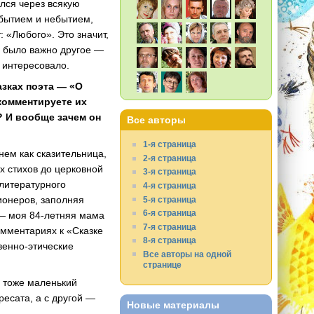
ался через всякую
 бытием и небытием,
: «Любого». Это значит,
у было важно другое —
 интересовало.
азках поэта — «О
комментируете их
? И вообще зачем он
Все авторы
1-я страница
нем как сказительница,
2-я страница
х стихов до церковной
3-я страница
 литературного
4-я страница
ионеров, заполняя
5-я страница
6-я страница
 — моя 84-летняя мама
7-я страница
комментариях к «Сказке
8-я страница
венно-этические
Все авторы на одной
странице
Я тоже маленький
дресата, а с другой —
Новые материалы