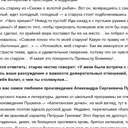
сь старику из «Сказки о золотой рыбке». Вот он, возвращаясь с са
елый, идет холодный, голодный — а старуха стоит подбоченившись
ит: «Чего пришел? Невод-то пустой! Иди назад и с пустыми руками
ины!» И вместо того, чтобы пригрозить полешком или хотя бы огры
ас сделал, по крайней мере поставил бы ее на место… он побрел н
новалось: «Совсем плохо что-то моей старухе! Какую-то травку не т
есбыточных дел…» — «Успокойся, мой старче». Как же именуется э
страсти гнева, здесь и удивительное смирение, потому что он чувст
нес он старухе… И какая это покорность Промыслу Божиему!..
тся отметить: старик честно говорит: «У меня была встреча с
сь ваше рассуждение о важности доверительных отношений,
тебя болит, с чем ты столкнулся…
 у вас самое любимое произведение Александра Сергеевича 
русского языка и литературы, далеко от школьной программы не от
роизведение Пушкина — «Капитанская дочка»; на мой взгляд, тут 
искание поэтом идеала русской души. Недавно, перечитывая «Капи
й же красивый характер Петруши Гринева! Этот барчук не дрогнул,
узданных, диких, не боящихся проливать кровь, бритых калмыков, 
угачева. Думаю, можно бесконечно вчитываться в это произведение