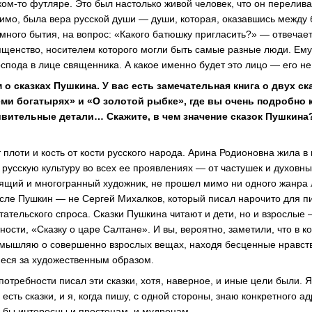
ком-то футляре. Это был настолько живой человек, что он перелив
идимо, была вера русской души — души, которая, оказавшись между
много бытия, на вопрос: «Какого батюшку пригласить?» — отвечает
вященство, носителем которого могли быть самые разные люди. Ем
оспода в лице священника. А какое именно будет это лицо — его не
о сказках Пушкина. У вас есть замечательная книга о двух ск
еми богатырях» и «О золотой рыбке», где вы очень подробно 
дивительные детали… Скажите, в чем значение сказок Пушкина
плоти и кость от кости русского народа. Арина Родионовна жила в 
 русскую культуру во всех ее проявлениях — от частушек и духовны
тоящий и многогранный художник, не прошел мимо ни одного жанра
ысле Пушкин — не Сергей Михалков, который писал нарочито для п
ательского спроса. Сказки Пушкина читают и дети, но и взрослые
тности, «Сказку о царе Салтане». И вы, вероятно, заметили, что в 
змышляю о совершенно взрослых вещах, находя бесценные нравст
еся за художественным образом.
отребности писал эти сказки, хотя, наверное, и иные цели были. 
 есть сказки, и я, когда пишу, с одной стороны, знаю конкретного а
 бы интересны и простецам, и мудрецам.