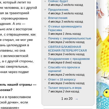
Сейчас будет
м, который летит по
4 месяца 2 недели
назад
е человека, а с другой
Продолжение.
ая за траекторией
4 месяца 3 недели
назад
, спровоцирована
Впечатления
4 месяца 3 недели
назад
адения. А это —
О семье архимандрита
ьно или с восторгом
Герасима
5 месяцев 1 день
назад
м, с отвращением, как
Почему с эмоциональностью
е стирал, не мог уже
5 месяцев 2 недели
назад
тань целомудрия в
СВЯТАЯ БЛАЖЕННАЯ
олаевны, но она
КСЕНИЯ ПЕТЕРБУРГСКАЯ
5 месяцев 3 недели
назад
с великосветской
Поздравление с праздником
 а с другой стороны,
6 месяцев 6 дней
назад
час смертельные,
Спасибо что прочли и
оценили!
нная через подвиг
6 месяцев 2 недели
назад
Ответ к 18 вопросу
6 месяцев 3 недели
назад
тель нашей страны —
Талант внушать и вера
ассики?
7 месяцев 2 дня
назад
з и в православном
1 из 20
→
ской дочки», если
и наказание»