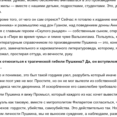
 жилы — вместе с нашими детьми, подростками, студентами. Это, 
а.
кроме того, от чего он сам отрекся? Сейчас я готовлю к изданию к
енника» и размышляю над дон Гуаном, над поведением донны Анн
я с главным героем «Скупого рыцаря» — собственным сыном, откр
ы в «Пире во время чумы» и гимне чуме Вальсингама. Пользуясь, 
тературным справочником по произведениям Пушкина — это, коне
о, замечательного и харизматичного литературоведа, которому, 
жал, простирая оттуда, из вечности, руку.
к относиться к трагической гибели Пушкина? Да, он вступился 
…
ю и понимаю, это был такой гордиев узел, разрубить который инач
и поэт уже не мог. Простите, но он не мог вылезти из собственной
кодекса чести дворянина. И оскорбленное его самолюбие требовало
ели Пушкина я вижу Промысл, который каждого из нас хочет вывест
эль как таковую, вместе с митрополитом Филаретом согласиться, 
ехов: гордости, убийства, самоубийства. Это действительно так. Но
ом личности Пушкина, мы не выносим суждение, а наблюдаем, ра