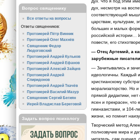
дух. Что я под этим им
дух, несмотря на восп
Вопрос священнику
соответствующий мышле
Все ответы на вопросы
царствам, культурам, э
Ответы священников:
больших и малых форма
Протоиерей Пётр Винник
российской истории… И
Протоиерей Олег Махнёв
повести, его стихотво
Священник Федор
Людоговский
— Отец Артемий, а ка
Протоиерей Андрей Кульков
зарубежные писатели
Протоиерей Андрей Ефанов
— Зачитывались и зачи
Протоиерей Алексий Зайцев
идеологичны. Каждый и
Протоиерей Андрей
Спиридонов
христианскому субстра
Протоиерей Андрей Ткачёв
морализаторство. Но и 
Протоиерей Василий Мазур
прямой дидактики, нет 
Священник Сергий Бегиян
ясен и прекрасен, что
Иерей Владислав Береговой
гимназистами, и 104-л
жизни, но помнит наиз
Задать вопрос психологу
Творческий метод Алек
полнозвучие мира и дат
читатель, сам оценил,