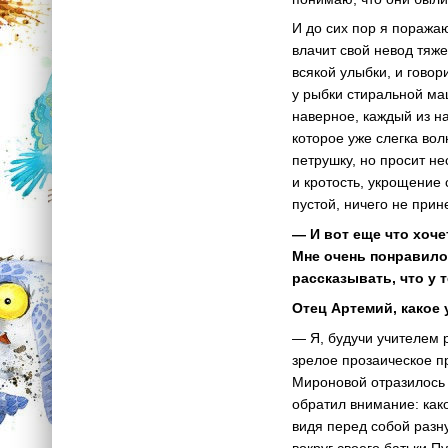
И до сих пор я поражаю
влачит свой невод тяж
всякой улыбки, и говор
у рыбки стиральной маш
наверное, каждый из н
которое уже слегка вол
петрушку, но просит н
и кротость, укрощение 
пустой, ничего не при
— И вот еще что хоче
Мне очень понравило
рассказывать, что у 
Отец Артемий, какое
— Я, будучи учителем 
зрелое прозаическое п
Мироновой отразилось 
обратил внимание: како
видя перед собой разн
вокруг своего батьки П