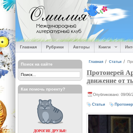
Перейти к основному содержанию
Омилия
Международный
литературный клуб
Главная
Рубрики
Авторы
Книги
Ин
Вы здесь
Главная
Статьи
Пр
Поиск на сайте
Протоиерей А
движение от т
Как помочь проекту?
Опубликовано: 09/06/
Статьи
Протоиер
ДОРОГИЕ ДРУЗЬЯ!