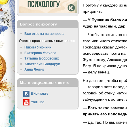
Поэтому у каждого из 
прицепить.
— У Пушкина была оч
Вопрос психологу
«Дар напрасный, дар
Все ответы на вопросы
— Чтобы ответить на э
того или иного стихот
Ответы православных психологов:
Господом сказал друго
Никита Яночкин
Екатерина Усачева
исповедовать поэта на 
Татьяна Бобровских
Жуковскому, Александр
Анастасия Бондарук
Богу. Я не кривлю душ
Анна Лелик
— делу венец.
Но для того, чтобы при
Мы в социальных сетях
— говорил поэт перед 
головой об стену, натк
ВКонтакте
заблуждения к истине, 
YouTube
— Есть такое замечан
принять его исповедь
— Да, так. Но вы, коне