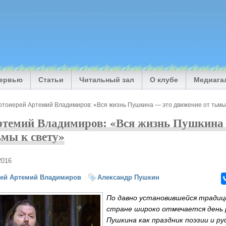
тервью
Статьи
Читальный зал
О клубе
Медиага
отоиерей Артемий Владимиров: «Вся жизнь Пушкина — это движение от тьмы 
ртемий Владимиров: «Вся жизнь Пушкина
ьмы к свету»
2016
ей Артемий Владимиров
Александр Пушкин
По давно установившейся традиц
стране широко отмечается день р
Пушкина как праздник поэзии и р