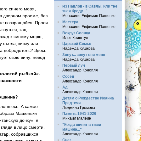
Из Павлов - в Савлы, или "не
мого синего моря,
зная броду..."
 в дверном проеме, без
Монахиня Евфимия Пащенко
Мастера
 не возвращайся. Проси
Монахиня Евфимия Пащенко
знуться, как,
Вокруг Солнца
азад к синему морю,
Илья Криштул
у съела, кинзу или
Царской Семье
Надежда Кушкова
та добродетель? Здесь
Зовут... зовут они меня
вует свою вину: невод
Надежда Кушкова
Первый луч
Александр Конопля
 золотой рыбкой».
Сосед
 важности
Александр Конопля
Ад
Александр Конопля
Пушкина?
Детям о Рождестве Иоанна
Предтечи
клоняюсь. А самое
Людмила Громова
в образе Машеньки
Память 1941-2026
Михаил Малеин
танскую дочку», я
"Когда шипит в тиши
 глядя в лицо смерти,
машина..."
татар, собравшихся
Александр Конопля
Снег
 и открывать новые и