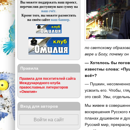
Вы можете поддержать наш проект,
перечислив доступную вам сумму на
наш счёт.
Кроме того, вы можете разместить
на своём сайте
наш баннер.
по светскому образов
вере и Богу, почему он
— Хотелось бы погов
Правила
известны слова: «Пуш
всё»?
Правила для посетителей сайта
Международного клуба
— Пушкин, несомненно,
православных литераторов
усвоить его. Чтобы, гл
«Омилия»
это свой. Увы, отдель
Мы живем в совершенно
Вход для авторов
воскрешения Русского 
планах душевном и дух
Войти на сайт
Русский мир, прекрасн