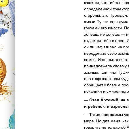
кажется, что гибель по
определенной траектори
стороны, это Промысл,
жизни Пушкина, я дума
грехами его юности. П
хочешь, не хочешь — но
отдается тебе в плен.
он пишет, взирал на пр
переделать свою жизнь
семье. И он пытался о
принадлежала своему в
жизнью. Кончина Пушкин
она открывает нам чуд
обращает к благим пос
покаяния и смиренного
— Отец Артемий, на 
и ребенок, и взросл
— Такие программы уже
мире. Но для меня, ка
говорить не только об