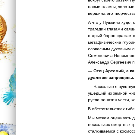
новые пласты, золотые
вершина его творчеств
А что у Пушкина худо, 
трагедии глазами свящ
старый барон сражаетс
метафизические глубин
словесным духовным ли
Семеновича Непомнящег
Александр Сергеевич по
— Отец Артемий, а ка
дуэли же запрещены
— Насколько я чувству
ушедший из земной жизн
русла понятия чести, 
В обстоятельствах гиб
Мы можем оценивать ду
нескольких смертных гр
сталкиваемся с космос