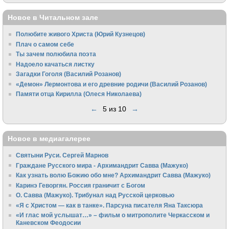
Новое в Читальном зале
Полюбите живого Христа (Юрий Кузнецов)
Плач о самом себе
Ты зачем полюбила поэта
Надоело качаться листку
Загадки Гоголя (Василий Розанов)
«Демон» Лермонтова и его древние родичи (Василий Розанов)
Памяти отца Кирилла (Олеся Николаева)
←
5 из 10
→
Новое в медиагалерее
Святыни Руси. Сергей Марнов
Граждане Русского мира - Архимандрит Савва (Мажуко)
Как узнать волю Божию обо мне? Архимандрит Савва (Мажуко)
Каринэ Геворгян. Россия граничит с Богом
О. Савва (Мажуко). Трибунал над Русской церковью
«Я с Христом — как в танке». Парсуна писателя Яна Таксюра
«И глас мой услышат…» – фильм о митрополите Черкасском и
Каневском Феодосии