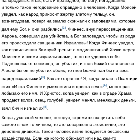
на юродивых. Итак, есть и праведное, по Богу, негодование,
и только такое негодование оправдано в человеке. Когда Моисей
увидел, как народ приносит жертву златому тельцу, он,
вознегодовав, поверг на землю скрижали с заповедями, которые
[2]
дал ему Бог, и они разбились
. Финеес, внук первосвященника
Аарона, совершил два убийства, а Бог заповедал, чтобы из рода
его происходили священники Израилевы! Когда Финеес увидел,
как израильтянин Замврий грешит с мадианитянкой Хазви перед
Моисеем и всеми израильтянами, то он не удержал себя.
Поднявшись от сонмища, он убил их, и гнев Божий остановился.
А если бы он не убил их обоих, то гнев Божий пал бы на весь
[3]
народ израильский
. Как это страшно! Я, когда читаю в Псалтири
[4]
стих «И ста Финеес и умилостиви и преста сечь»
, много раз
лобызаю его имя. И Христос, когда увидел, как в ограде Храма
продают волов, овец, голубей, увидел менял, меняющих деньги,
[5]
взял бич и изгнал их
.
Когда духовный человек, негодуя, стремится защитить себя
самого в чем-то личном, то это совершенно эгоистично, это
действие диавола. Такой человек извне поддается бесовским
воздействиям. Если же кого-то обижают или над кем-то