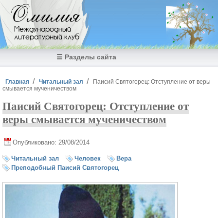
Перейти к основному содержанию
Омилия
Международный
литературный клуб
☰ Разделы сайта
Вы здесь
Главная
Читальный зал
Паисий Святогорец: Отступление от веры
смывается мученичеством
Паисий Святогорец: Отступление от
веры смывается мученичеством
Опубликовано: 29/08/2014
Читальный зал
Человек
Вера
Преподобный Паисий Святогорец