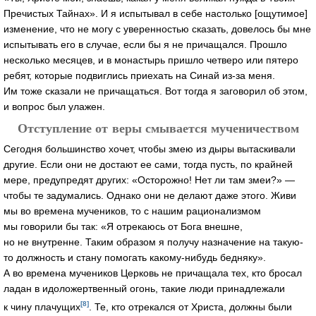
Пречистых Тайнах». И я испытывал в себе настолько [ощутимое]
изменение, что не могу с уверенностью сказать, довелось бы мне
испытывать его в случае, если бы я не причащался. Прошло
несколько месяцев, и в монастырь пришло четверо или пятеро
ребят, которые подвиглись приехать на Синай из-за меня.
Им тоже сказали не причащаться. Вот тогда я заговорил об этом,
и вопрос был улажен.
Отступление от веры смывается мученичеством
Сегодня большинство хочет, чтобы змею из дыры вытаскивали
другие. Если они не достают ее сами, тогда пусть, по крайней
мере, предупредят других: «Осторожно! Нет ли там змеи?» —
чтобы те задумались. Однако они не делают даже этого. Живи
мы во времена мучеников, то с нашим рационализмом
мы говорили бы так: «Я отрекаюсь от Бога внешне,
но не внутренне. Таким образом я получу назначение на такую-
то должность и стану помогать какому-нибудь бедняку».
А во времена мучеников Церковь не причащала тех, кто бросал
ладан в идоложертвенный огонь, такие люди принадлежали
[8]
к чину плачущих
. Те, кто отрекался от Христа, должны были