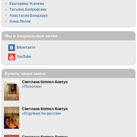
Екатерина Усачева
Татьяна Бобровских
Анастасия Бондарук
Анна Лелик
Мы в социальных сетях
ВКонтакте
YouTube
Купить наши книги
Светлана Коппел-Ковтун
«Полотно»
Светлана Коппел-Ковтун
«Я думаю по-русски»
Светлана Коппел-Ковтун