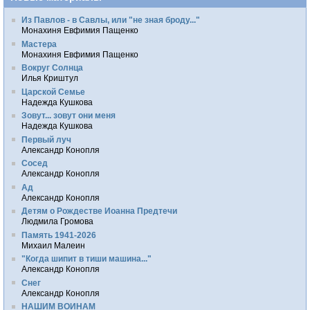
Из Павлов - в Савлы, или "не зная броду..."
Монахиня Евфимия Пащенко
Мастера
Монахиня Евфимия Пащенко
Вокруг Солнца
Илья Криштул
Царской Семье
Надежда Кушкова
Зовут... зовут они меня
Надежда Кушкова
Первый луч
Александр Конопля
Сосед
Александр Конопля
Ад
Александр Конопля
Детям о Рождестве Иоанна Предтечи
Людмила Громова
Память 1941-2026
Михаил Малеин
"Когда шипит в тиши машина..."
Александр Конопля
Снег
Александр Конопля
НАШИМ ВОИНАМ