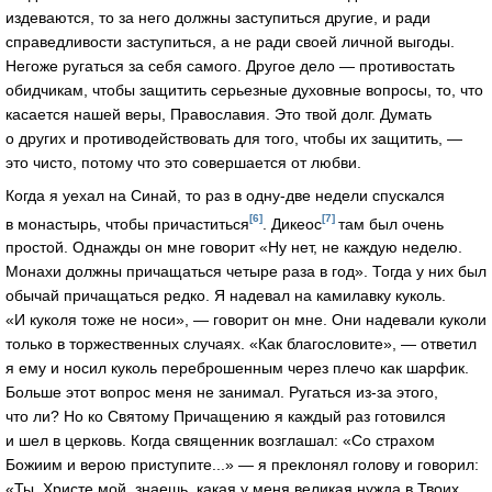
издеваются, то за него должны заступиться другие, и ради
справедливости заступиться, а не ради своей личной выгоды.
Негоже ругаться за себя самого. Другое дело — противостать
обидчикам, чтобы защитить серьезные духовные вопросы, то, что
касается нашей веры, Православия. Это твой долг. Думать
о других и противодействовать для того, чтобы их защитить, —
это чисто, потому что это совершается от любви.
Когда я уехал на Синай, то раз в одну-две недели спускался
[6]
[7]
в монастырь, чтобы причаститься
. Дикеос
там был очень
простой. Однажды он мне говорит «Ну нет, не каждую неделю.
Монахи должны причащаться четыре раза в год». Тогда у них был
обычай причащаться редко. Я надевал на камилавку куколь.
«И куколя тоже не носи», — говорит он мне. Они надевали куколи
только в торжественных случаях. «Как благословите», — ответил
я ему и носил куколь переброшенным через плечо как шарфик.
Больше этот вопрос меня не занимал. Ругаться из-за этого,
что ли? Но ко Святому Причащению я каждый раз готовился
и шел в церковь. Когда священник возглашал: «Со страхом
Божиим и верою приступите...» — я преклонял голову и говорил:
«Ты, Христе мой, знаешь, какая у меня великая нужда в Твоих