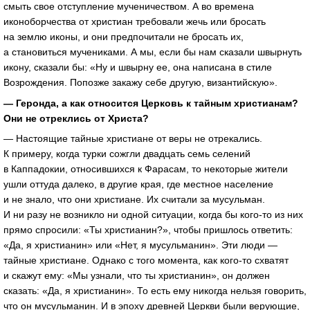
смыть свое отступление мученичеством. А во времена
иконоборчества от христиан требовали жечь или бросать
на землю иконы, и они предпочитали не бросать их,
а становиться мучениками. А мы, если бы нам сказали швырнуть
икону, сказали бы: «Ну и швырну ее, она написана в стиле
Возрождения. Попозже закажу себе другую, византийскую».
— Геронда, а как относится Церковь к тайным христианам?
Они не отреклись от Христа?
— Настоящие тайные христиане от веры не отрекались.
К примеру, когда турки сожгли двадцать семь селений
в Каппадокии, относившихся к Фарасам, то некоторые жители
ушли оттуда далеко, в другие края, где местное население
и не знало, что они христиане. Их считали за мусульман.
И ни разу не возникло ни одной ситуации, когда бы кого-то из них
прямо спросили: «Ты христианин?», чтобы пришлось ответить:
«Да, я христианин» или «Нет, я мусульманин». Эти люди —
тайные христиане. Однако с того момента, как кого-то схватят
и скажут ему: «Мы узнали, что ты христианин», он должен
сказать: «Да, я христианин». То есть ему никогда нельзя говорить,
что он мусульманин. И в эпоху древней Церкви были верующие,