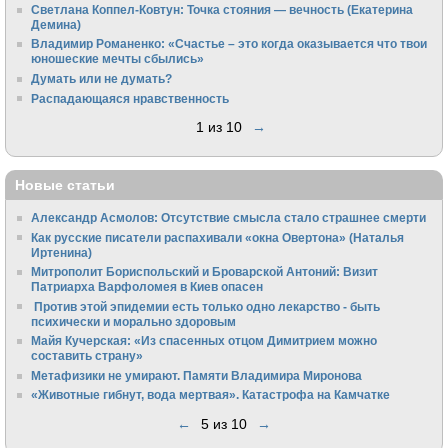
Светлана Коппел-Ковтун: Точка стояния — вечность (Екатерина
Демина)
Владимир Романенко: «Счастье – это когда оказывается что твои
юношеские мечты сбылись»
Думать или не думать?
Распадающаяся нравственность
1 из 10
→
Новые статьи
Александр Асмолов: Отсутствие смысла стало страшнее смерти
Как русские писатели распахивали «окна Овертона» (Наталья
Иртенина)
Митрополит Бориспольский и Броварской Антоний: Визит
Патриарха Варфоломея в Киев опасен
Против этой эпидемии есть только одно лекарство - быть
психически и морально здоровым
Майя Кучерская: «Из спасенных отцом Димитрием можно
составить страну»
Метафизики не умирают. Памяти Владимира Миронова
«Животные гибнут, вода мертвая». Катастрофа на Камчатке
←
5 из 10
→