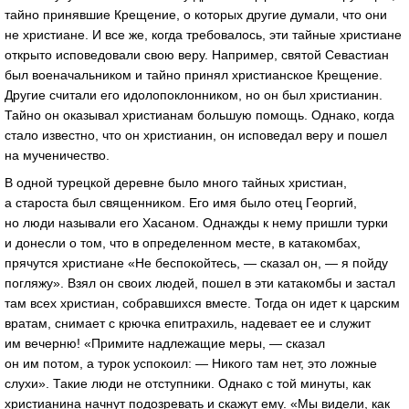
тайно принявшие Крещение, о которых другие думали, что они
не христиане. И все же, когда требовалось, эти тайные христиане
открыто исповедовали свою веру. Например, святой Севастиан
был военачальником и тайно принял христианское Крещение.
Другие считали его идолопоклонником, но он был христианин.
Тайно он оказывал христианам большую помощь. Однако, когда
стало известно, что он христианин, он исповедал веру и пошел
на мученичество.
В одной турецкой деревне было много тайных христиан,
а староста был священником. Его имя было отец Георгий,
но люди называли его Хасаном. Однажды к нему пришли турки
и донесли о том, что в определенном месте, в катакомбах,
прячутся христиане «Не беспокойтесь, — сказал он, — я пойду
погляжу». Взял он своих людей, пошел в эти катакомбы и застал
там всех христиан, собравшихся вместе. Тогда он идет к царским
вратам, снимает с крючка епитрахиль, надевает ее и служит
им вечерню! «Примите надлежащие меры, — сказал
он им потом, а турок успокоил: — Никого там нет, это ложные
слухи». Такие люди не отступники. Однако с той минуты, как
христианина начнут подозревать и скажут ему. «Мы видели, как