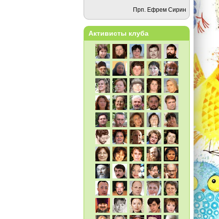
Прп. Ефрем Сирин
Активисты клуба