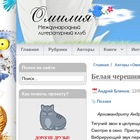
Перейти к основному содержанию
Омилия
Международный
литературный клуб
Главная
Рубрики
Авторы
Книги
Ин
Вы здесь
Главная
Авторы «Ом
Поиск на сайте
Белая черешн
Андрей Блинов
, 12/
Как помочь проекту?
Поэзия
Архимандриту Анд
Тягучий звон в целующ
Смотрю в окно. Прислу
Вибрирующий звук пер
ДОРОГИЕ ДРУЗЬЯ!