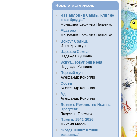
Новые материалы
Из Павлов - в Савлы, или "не
зная броду..."
Монахиня Евфимия Пащенко
Мастера
Монахиня Евфимия Пащенко
Вокруг Солнца
Илья Криштул
Царской Семье
Надежда Кушкова
Зовут... зовут они меня
Надежда Кушкова
Первый луч
Александр Конопля
Сосед
Александр Конопля
Ад
Александр Конопля
Детям о Рождестве Иоанна
Предтечи
Людмила Громова
Память 1941-2026
Михаил Малеин
"Когда шипит в тиши
машина..."