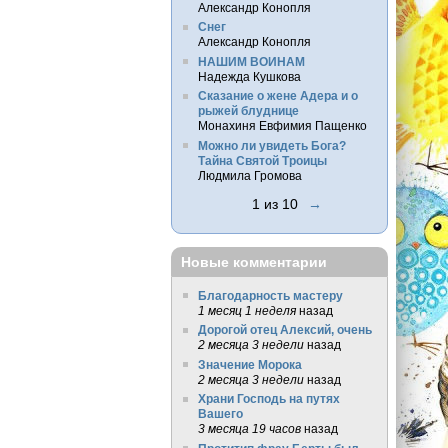
Александр Конопля
Снег
Александр Конопля
НАШИМ ВОИНАМ
Надежда Кушкова
Сказание о жене Адера и о
рыжей блуднице
Монахиня Евфимия Пащенко
Можно ли увидеть Бога?
Тайна Святой Троицы
Людмила Громова
1 из 10
→
Новые комментарии
Благодарность мастеру
1 месяц 1 неделя
назад
Дорогой отец Алексий, очень
2 месяца 3 недели
назад
Значение Морока
2 месяца 3 недели
назад
Храни Господь на путях
Вашего
3 месяца 19 часов
назад