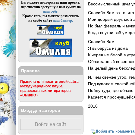
Вы можете поддержать наш проект,
Бессмысленный шум у
перечислив доступную вам сумму на
наш счёт.
Спасибо Вам за то, чт
Кроме того, вы можете разместить
Мой добрый друг, мой а
на своём сайте
наш баннер.
Но был февраль и муки
Когда внутри всё умерл
Спасибо Вам.
Я выберусь из дома
К черешне белой в утр
Обласканный весеннею
На целый день бесслед
Правила
И, чем свежее утро, т
Правила для посетителей сайта
Под куполом спокойно
Международного клуба
Пойду туда, где облак
православных литераторов
«Омилия»
Касается проснувшейся
2016
Вход для авторов
Войти на сайт
Добавить коммента