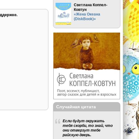
Светлана Коппел-
Ковтун
«Жена Океана
ддержке.
(DiskBook)»
Случайная цитата
Если будут окружать
тебя скорби, то знай, что
они отверзут тебе
райскую дверь.