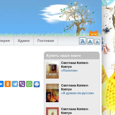
лерея
Админ
Гостевая
Купить наши книги
Светлана Коппел-
Ковтун
«Полотно»
Светлана Коппел-
Ковтун
«Я думаю по-русски»
Светлана Коппел-
Ковтун