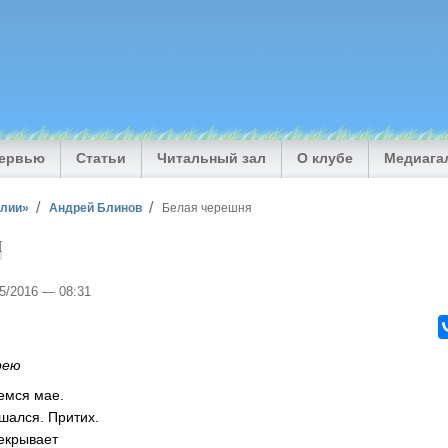
тервью
Статьи
Читальный зал
О клубе
Медиага
илии»
Андрей Блинов
Белая черешня
я
05/2016 — 08:31
рею
емся мае.
шался. Притих.
екрывает