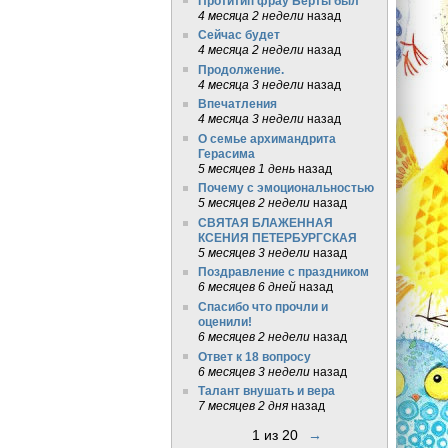
Протитип фрау Берты был
4 месяца 2 недели
назад
Сейчас будет
4 месяца 2 недели
назад
Продолжение.
4 месяца 3 недели
назад
Впечатления
4 месяца 3 недели
назад
О семье архимандрита
Герасима
5 месяцев 1 день
назад
Почему с эмоциональностью
5 месяцев 2 недели
назад
СВЯТАЯ БЛАЖЕННАЯ
КСЕНИЯ ПЕТЕРБУРГСКАЯ
5 месяцев 3 недели
назад
Поздравление с праздником
6 месяцев 6 дней
назад
Спасибо что прочли и
оценили!
6 месяцев 2 недели
назад
Ответ к 18 вопросу
6 месяцев 3 недели
назад
Талант внушать и вера
7 месяцев 2 дня
назад
1 из 20
→