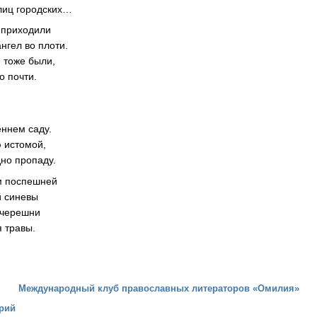
лиц городских…
о приходили
нгел во плоти.
 тоже были,
о почти.
еннем саду.
 истомой,
но пропаду.
ем поспешней
й синевы
о черешни
 травы.
Международный клуб православных литераторов «Омилия»
рий