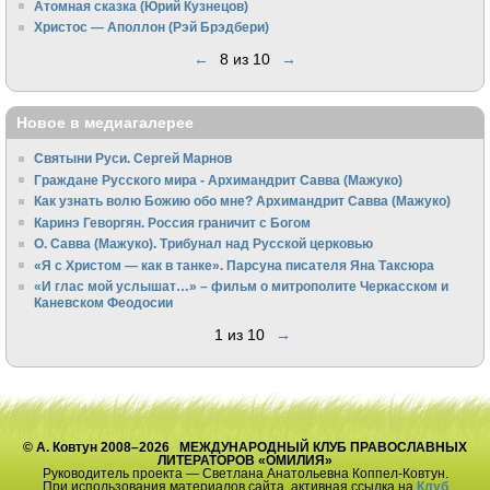
Атомная сказка (Юрий Кузнецов)
Христос — Аполлон (Рэй Брэдбери)
←
8 из 10
→
Новое в медиагалерее
Святыни Руси. Сергей Марнов
Граждане Русского мира - Архимандрит Савва (Мажуко)
Как узнать волю Божию обо мне? Архимандрит Савва (Мажуко)
Каринэ Геворгян. Россия граничит с Богом
О. Савва (Мажуко). Трибунал над Русской церковью
«Я с Христом — как в танке». Парсуна писателя Яна Таксюра
«И глас мой услышат…» – фильм о митрополите Черкасском и
Каневском Феодосии
1 из 10
→
© А. Ковтун 2008–2026 МЕЖДУНАРОДНЫЙ КЛУБ ПРАВОСЛАВНЫХ
ЛИТЕРАТОРОВ «ОМИЛИЯ»
Руководитель проекта — Светлана Анатольевна Коппел-Ковтун.
При использования материалов сайта, активная ссылка на
Клуб