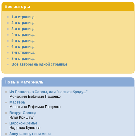
Все авторы
1-я страница
2-я страница
3-я страница
4-я страница
5-я страница
6-я страница
7-я страница
8-я страница
Все авторы на одной странице
Новые материалы
Из Павлов - в Савлы, или "не зная броду..."
Монахиня Евфимия Пащенко
Мастера
Монахиня Евфимия Пащенко
Вокруг Солнца
Илья Криштул
Царской Семье
Надежда Кушкова
Зовут... зовут они меня