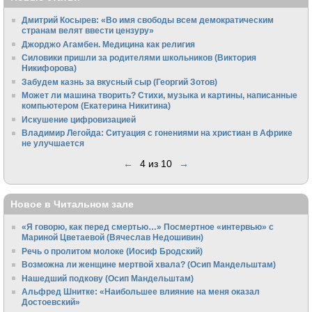
Дмитрий Косырев: «Во имя свободы всем демократическим
странам велят ввести цензуру»
Джорджо Агамбен. Медицина как религия
Силовики пришли за родителями школьников (Виктория
Никифорова)
Забудем казнь за вкусный сыр (Георгий Зотов)
Может ли машина творить? Стихи, музыка и картины, написанные
компьютером (Екатерина Никитина)
Искушение цифровизацией
Владимир Легойда: Ситуация с гонениями на христиан в Африке
не улучшается
←
4 из 10
→
Новое в Читальном зале
«Я говорю, как перед смертью…» Посмертное «интервью» с
Мариной Цветаевой (Вячеслав Недошивин)
Речь о пролитом молоке (Иосиф Бродский)
Возможна ли женщине мертвой хвала? (Осип Мандельштам)
Нашедший подкову (Осип Мандельштам)
Альфред Шнитке: «Наибольшее влияние на меня оказал
Достоевский»