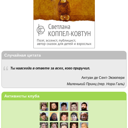
Случайная цитата
Ты на­все­гда в от­ве­те за всех, кого при­ру­чил.
Антуан де Сент-Экзюпери
Маленький Принц (пер. Нора Галь)
Активисты клуба