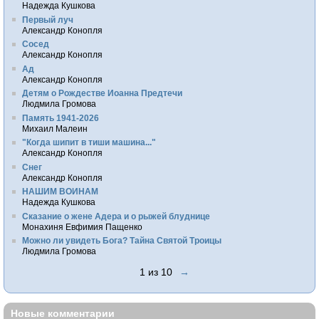
Надежда Кушкова
Первый луч
Александр Конопля
Сосед
Александр Конопля
Ад
Александр Конопля
Детям о Рождестве Иоанна Предтечи
Людмила Громова
Память 1941-2026
Михаил Малеин
"Когда шипит в тиши машина..."
Александр Конопля
Снег
Александр Конопля
НАШИМ ВОИНАМ
Надежда Кушкова
Сказание о жене Адера и о рыжей блуднице
Монахиня Евфимия Пащенко
Можно ли увидеть Бога? Тайна Святой Троицы
Людмила Громова
1 из 10
→
Новые комментарии