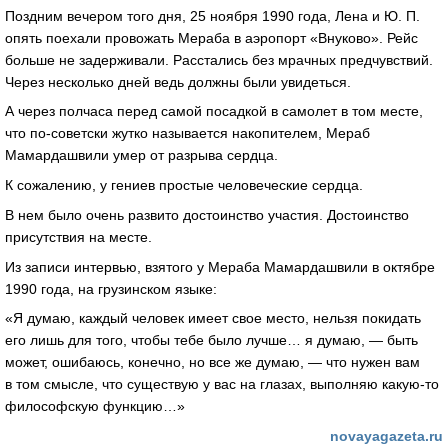
Поздним вечером того дня, 25 ноября 1990 года, Лена и Ю. П.
опять поехали провожать Мераба в аэропорт «Внуково». Рейс
больше не задерживали. Расстались без мрачных предчувствий.
Через несколько дней ведь должны были увидеться.
А через полчаса перед самой посадкой в самолет в том месте,
что по-советски жутко называется накопителем, Мераб
Мамардашвили умер от разрыва сердца.
К сожалению, у гениев простые человеческие сердца.
В нем было очень развито достоинство участия. Достоинство
присутствия на месте.
Из записи интервью, взятого у Мераба Мамардашвили в октябре
1990 года, на грузинском языке:
«Я думаю, каждый человек имеет свое место, нельзя покидать
его лишь для того, чтобы тебе было лучше… я думаю, — быть
может, ошибаюсь, конечно, но все же думаю, — что нужен вам
в том смысле, что существую у вас на глазах, выполняю какую-то
философскую функцию…»
novayagazeta.ru