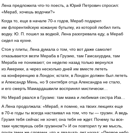
Лена предложила что-то поесть, а Юрий Петрович спросил:
«Мераб, хочешь водочки?»
Когда то, еще в начале 70-х годов, Мераб подарил
им флорентийскую кожаную бутылку, из которой любил пить
водку. Ю. П. пошел за водкой, Лена разогревала еду, а Мераб
сидел на кухне.
Стоя у плиты, Лена думала о том, что вот даже самолет
отказывается везти Мераба в Грузию, там Гамсахурдиа, там
Мераба не понимают; он неделю назад только вернулся
из Америки, а через несколько дней им вместе лететь
на конференцию в Лондон; кстати, в Лондон должен был лететь
и Александр Мень, но 9 сентября отца Александра не стало,
и его смерть Мамардашвили воспринял мистически…
Но Мераб рвался в Грузию: там мама и любимая сестра Иза…
А Лена продолжала: «Мераб, я помню, на твоих лекциях еще
в 70-е годы ты всегда настаивал на том, что ты — грузин. А ведь
Грузия тебя сейчас не хочет, она тебя не ждет. Почему ты все-
таки чувствуешь себя грузином?» И он повторил ту же мысль,
почти теми же словами, что и двадцать лет назад: «Первое небо,