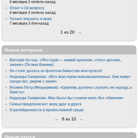
6 месяцев 2 недели
назад
Ответ к 18 вопросу
6 месяцев 3 недели
назад
Талант внушать и вера
7 месяцев 3 дня
назад
1 из 20
→
Новые интервью
Вікторія Осташ: «Літстудія — живий організм, «тіло» рухоме,
змінне» (Тетяна Винник)
Не стоит делать из фэнтези божество или пугало!
Надежда Смирнова: «Все мои герои невымышленные. Они живут
среди нас, рядом с нами»
Игумен Петр (Мещеринов): «Церковь должна служить не народу, а
Христу»
Надежда Смирнова: Мне было бы сложно жить без «Омилии»
Семья предполагает веру друг в друга
О разобщенности в православной среде
←
8 из 10
→
Новые статьи