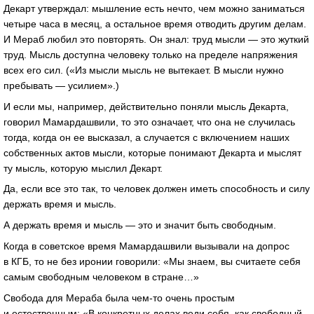
Декарт утверждал: мышление есть нечто, чем можно заниматься
четыре часа в месяц, а остальное время отводить другим делам.
И Мераб любил это повторять. Он знал: труд мысли — это жуткий
труд. Мысль доступна человеку только на пределе напряжения
всех его сил. («Из мысли мысль не вытекает. В мысли нужно
пребывать — усилием».)
И если мы, например, действительно поняли мысль Декарта,
говорил Мамардашвили, то это означает, что она не случилась
тогда, когда он ее высказал, а случается с включением наших
собственных актов мысли, которые понимают Декарта и мыслят
ту мысль, которую мыслил Декарт.
Да, если все это так, то человек должен иметь способность и силу
держать время и мысль.
А держать время и мысль — это и значит быть свободным.
Когда в советское время Мамардашвили вызывали на допрос
в КГБ, то не без иронии говорили: «Мы знаем, вы считаете себя
самым свободным человеком в стране…»
Свобода для Мераба была чем-то очень простым
и естественным: «В конкретных делах веди себя, как свободный