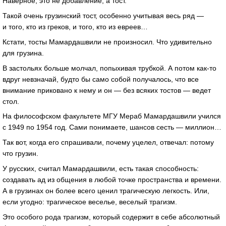
Наверное, это не добавление, а тост.
Такой очень грузинский тост, особенно учитывая весь ряд —
и того, кто из греков, и того, кто из евреев…
Кстати, тосты Мамардашвили не произносил. Что удивительно
для грузина.
В застольях больше молчал, попыхивая трубкой. А потом как-то
вдруг невзначай, будто бы само собой получалось, что все
внимание приковано к нему и он — без всяких тостов — ведет
стол.
На философском факультете МГУ Мераб Мамардашвили учился
с 1949 по 1954 год. Сами понимаете, шансов сесть — миллион…
Так вот, когда его спрашивали, почему уцелел, отвечал: потому
что грузин.
У русских, считал Мамардашвили, есть такая способность:
создавать ад из общения в любой точке пространства и времени.
А в грузинах он более всего ценил трагическую легкость. Или,
если угодно: трагическое веселье, веселый трагизм.
Это особого рода трагизм, который содержит в себе абсолютный