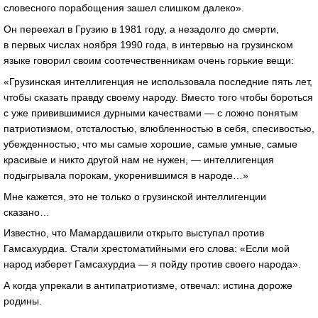
словесного порабощения зашел слишком далеко».
Он переехал в Грузию в 1981 году, а незадолго до смерти,
в первых числах ноября 1990 года, в интервью на грузинском
языке говорил своим соотечественникам очень горькие вещи:
«Грузинская интеллигенция не использовала последние пять лет,
чтобы сказать правду своему народу. Вместо того чтобы бороться
с уже привившимися дурными качествами — с ложно понятым
патриотизмом, отсталостью, влюбленностью в себя, спесивостью,
убежденностью, что мы самые хорошие, самые умные, самые
красивые и никто другой нам не нужен, — интеллигенция
подыгрывала порокам, укоренившимся в народе…»
Мне кажется, это не только о грузинской интеллигенции
сказано…
Известно, что Мамардашвили открыто выступал против
Гамсахурдиа. Стали хрестоматийными его слова: «Если мой
народ изберет Гамсахурдиа — я пойду против своего народа».
А когда упрекали в антипатриотизме, отвечал: истина дороже
родины.