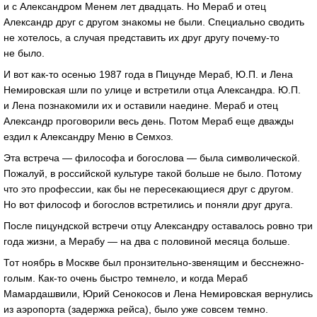
и с Александром Менем лет двадцать. Но Мераб и отец
Александр друг с другом знакомы не были. Специально сводить
не хотелось, а случая представить их друг другу почему-то
не было.
И вот как-то осенью 1987 года в Пицунде Мераб, Ю.П. и Лена
Немировская шли по улице и встретили отца Александра. Ю.П.
и Лена познакомили их и оставили наедине. Мераб и отец
Александр проговорили весь день. Потом Мераб еще дважды
ездил к Александру Меню в Семхоз.
Эта встреча — философа и богослова — была символической.
Пожалуй, в российской культуре такой больше не было. Потому
что это профессии, как бы не пересекающиеся друг с другом.
Но вот философ и богослов встретились и поняли друг друга.
После пицундской встречи отцу Александру оставалось ровно три
года жизни, а Мерабу — на два с половиной месяца больше.
Тот ноябрь в Москве был пронзительно-звенящим и бесснежно-
голым. Как-то очень быстро темнело, и когда Мераб
Мамардашвили, Юрий Сенокосов и Лена Немировская вернулись
из аэропорта (задержка рейса), было уже совсем темно.