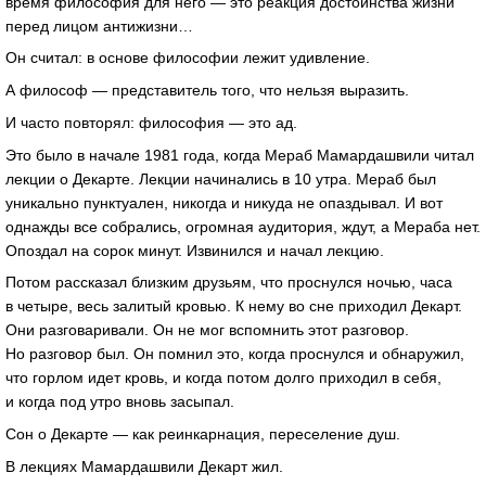
время философия для него — это реакция достоинства жизни
перед лицом антижизни…
Он считал: в основе философии лежит удивление.
А философ — представитель того, что нельзя выразить.
И часто повторял: философия — это ад.
Это было в начале 1981 года, когда Мераб Мамардашвили читал
лекции о Декарте. Лекции начинались в 10 утра. Мераб был
уникально пунктуален, никогда и никуда не опаздывал. И вот
однажды все собрались, огромная аудитория, ждут, а Мераба нет.
Опоздал на сорок минут. Извинился и начал лекцию.
Потом рассказал близким друзьям, что проснулся ночью, часа
в четыре, весь залитый кровью. К нему во сне приходил Декарт.
Они разговаривали. Он не мог вспомнить этот разговор.
Но разговор был. Он помнил это, когда проснулся и обнаружил,
что горлом идет кровь, и когда потом долго приходил в себя,
и когда под утро вновь засыпал.
Сон о Декарте — как реинкарнация, переселение душ.
В лекциях Мамардашвили Декарт жил.