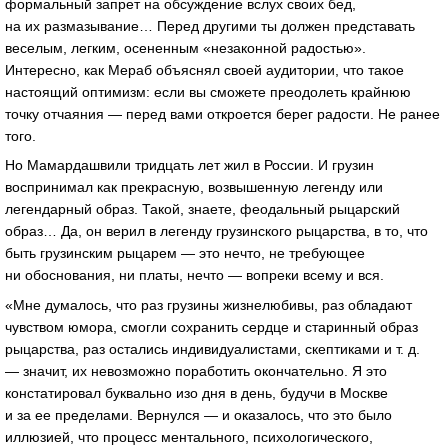
формальный запрет на обсуждение вслух своих бед,
на их размазывание… Перед другими ты должен представать
веселым, легким, осененным «незаконной радостью».
Интересно, как Мераб объяснял своей аудитории, что такое
настоящий оптимизм: если вы сможете преодолеть крайнюю
точку отчаяния — перед вами откроется берег радости. Не ранее
того.
Но Мамардашвили тридцать лет жил в России. И грузин
воспринимал как прекрасную, возвышенную легенду или
легендарный образ. Такой, знаете, феодальный рыцарский
образ… Да, он верил в легенду грузинского рыцарства, в то, что
быть грузинским рыцарем — это нечто, не требующее
ни обоснования, ни платы, нечто — вопреки всему и вся.
«Мне думалось, что раз грузины жизнелюбивы, раз обладают
чувством юмора, смогли сохранить сердце и старинный образ
рыцарства, раз остались индивидуалистами, скептиками и т. д.
— значит, их невозможно поработить окончательно. Я это
констатировал буквально изо дня в день, будучи в Москве
и за ее пределами. Вернулся — и оказалось, что это было
иллюзией, что процесс ментального, психологического,