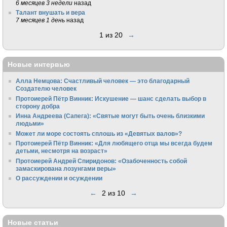
6 месяцев 3 недели
назад
Талант внушать и вера
7 месяцев 1 день
назад
1 из 20
→
Новые интервью
Алла Немцова: Счастливый человек — это благодарный
Создателю человек
Протоиерей Пётр Винник: Искушение — шанс сделать выбор в
сторону добра
Инна Андреева (Сапега): «Святые могут быть очень близкими
людьми»
Может ли море состоять сплошь из «Девятых валов»?
Протоиерей Пётр Винник: «Для любящего отца мы всегда будем
детьми, несмотря на возраст»
Протоиерей Андрей Спиридонов: «Озабоченность собой
замаскирована лозунгами веры»
О рассуждении и осуждении
←
2 из 10
→
Новые статьи