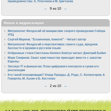
праведничества: А. Платонов и М. Цветаева
←
9 из 10
→
Новое в медиагалерее
Митрополит Феодосий об инициативе скорого проведения Собора
УПЦ
Сергей Марнов. "Блаженная, помоги!" - Читает автор
Митрополит Феодосий о перспективах своего суда, вредном
балласте в Церкви и русском языке
Избранные стихи Светланы Коппел-Ковтун читает Дмитрий Бабич
Марк Смирнов: Закат христианства приходит вместе с закатом
Европы
Эксперт IT и финансов: План цифрового контроля и сроки его
реализации
Кто такой планировщик? Улица Правды. Д. Роде, С. Колмогоров, К.
Геворгян, М. Хазин и Б. Костенко
←
2 из 10
→