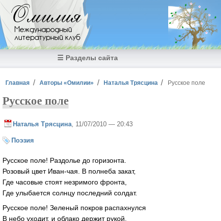
Перейти к основному содержанию
Омилия
Международный
литературный клуб
☰ Разделы сайта
Вы здесь
Главная
Авторы «Омилии»
Наталья Трясцина
Русское поле
Русское поле
Наталья Трясцина
, 11/07/2010 — 20:43
Поэзия
Русское поле! Раздолье до горизонта.
Розовый цвет Иван-чая. В полнеба закат,
Где часовые стоят незримого фронта,
Где улыбается солнцу последний солдат.
Русское поле! Зеленый покров распахнулся
В небо уходит, и облако держит рукой.