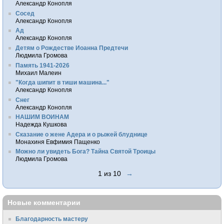
Александр Конопля
Сосед
Александр Конопля
Ад
Александр Конопля
Детям о Рождестве Иоанна Предтечи
Людмила Громова
Память 1941-2026
Михаил Малеин
"Когда шипит в тиши машина..."
Александр Конопля
Снег
Александр Конопля
НАШИМ ВОИНАМ
Надежда Кушкова
Сказание о жене Адера и о рыжей блуднице
Монахиня Евфимия Пащенко
Можно ли увидеть Бога? Тайна Святой Троицы
Людмила Громова
1 из 10
→
Новые комментарии
Благодарность мастеру