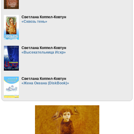
Светлана Коппел-Ковтун
«Сквозь тень»
Светлана Коппел-Ковтун
«Высекательница Искр»
Светлана Коппел-Ковтун
«Жена Океана (DiskBook)»