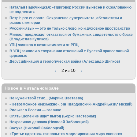
Наталья Нарочницкая: «Приговор России вынесен и обжалованию
не подлежит»
Петр I: pro et contra. Сохранение суверенитета, абсолютизм и
рывок к империи
Русский язык — это не только слово, но и духовное пространство
Минюст предложил отказаться от бумажных свидетельств о браке
(Владислав Куликов)
УПЦ заявила о независимости от РПЦ
В УПЦ заявили о сохранении отношений с Русской православной
церковью
Дерусификация и теологическая война (Александр Щипков)
←
2 из 10
→
Новое в Читальном зале
Не нужен твой стих... (Марина Цветаева)
«Невозможное неизбежно». Ян Твардовский (Андрей Базилевский)
Рильке: о России — главное
Опять Шопен не ищет выгод (Борис Пастернак)
Некрасивая девочка (Николай Заболоцкий)
Засуха (Николай Заболоцкий)
«Третье царство» как попытка моделирования мира «нового»