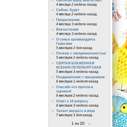
Протитип фрау Берты был
4 месяца 2 недели
назад
Сейчас будет
4 месяца 2 недели
назад
Продолжение.
4 месяца 3 недели
назад
Впечатления
4 месяца 3 недели
назад
О семье архимандрита
Герасима
5 месяцев 2 дня
назад
Почему с эмоциональностью
5 месяцев 2 недели
назад
СВЯТАЯ БЛАЖЕННАЯ
КСЕНИЯ ПЕТЕРБУРГСКАЯ
5 месяцев 3 недели
назад
Поздравление с праздником
6 месяцев 1 неделя
назад
Спасибо что прочли и
оценили!
6 месяцев 2 недели
назад
Ответ к 18 вопросу
6 месяцев 3 недели
назад
Талант внушать и вера
7 месяцев 3 дня
назад
1 из 20
→