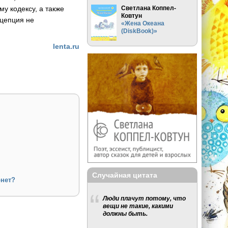
Светлана Коппел-
у кодексу, а также
Ковтун
нцепция не
«Жена Океана
(DiskBook)»
lenta.ru
Случайная цитата
рнет?
Люди плачут потому, что
вещи не такие, какими
должны быть.