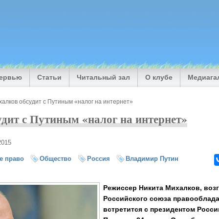
тервью
Статьи
Читальный зал
О клубе
Медиага
халков обсудит с Путиным «налог на интернет»
дит с Путиным «налог на интернет»
2015
е право
Общество
Россия
Владимир Путин
Режиссер Никита Михалков, воз
Российского союза правооблада
встретится с президентом Росс