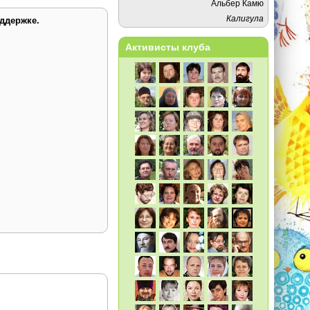
Альбер Камю
Калигула
ддержке.
Активисты клуба