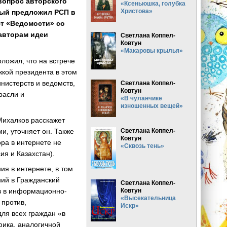
вопрос авторского
«Ксеньюшка, голубка
Христова»
рый предложил РСП в
т «Ведомости» со
 авторам идеи
Светлана Коппел-
Ковтун
«Макаровы крылья»
ложил, что на встрече
жкой президента в этом
нистерств и ведомств,
Светлана Коппел-
Ковтун
расли и
«В чуланчике
изношенных вещей»
 Михалков расскажет
Светлана Коппел-
и, уточняет он. Также
Ковтун
ора в интернете не
«Сквозь тень»
ия и Казахстан).
ия в интернете, в том
ний в Гражданский
Светлана Коппел-
Ковтун
в в информационно-
«Высекательница
 против,
Искр»
для всех граждан «в
фика, аналогичной