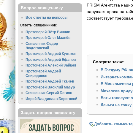
PRISM Агентства нацио
Вопрос священнику
нарушает права на тай
Все ответы на вопросы
соответствует требова
Ответы священников:
Протоиерей Пётр Винник
Протоиерей Олег Махнёв
Священник Федор
Людоговский
Протоиерей Андрей Кульков
Протоиерей Андрей Ефанов
Смотрите также:
Протоиерей Алексий Зайцев
В Госдуму РФ вн
Протоиерей Андрей
Спиридонов
Интернет-компан
Протоиерей Андрей Ткачёв
В Минкомсвязи р
Протоиерей Василий Мазур
Михалков приду
Священник Сергий Бегиян
Боты голосуют з
Иерей Владислав Береговой
Деньги на точку
Задать вопрос психологу
Добавить коммента