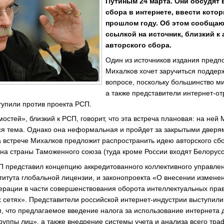
Путиным 24 марта. Они обсудят 
сбора в интернете, ввести кото
прошлом году. Об этом сообщаю
ссылкой на источник, близкий к
авторского сбора.
Один из источников издания предпо
Михалков хочет заручиться поддер
вопросе, поскольку большинство ми
а также представители интернет-от
упили против проекта РСП.
остей», близкий к РСП, говорит, что эта встреча плановая: на ней
тся тема. Однако она неформальная и пройдет за закрытыми дверям
на встрече Михалков предложит распространить идею авторского сб
 на страны Таможенного союза (туда кроме России входят Белорусс
П представил концепцию аккредитованного коллективного управлен
титута глобальной лицензии, и законопроекта «О внесении измене
ерации в части совершенствования оборота интеллектуальных пра
сетях». Представители российской интернет-индустрии выступили
м, что предлагаемое введение налога за использование интернета 
руппы лиц», а также внедрение системы учета и анализа всего тра