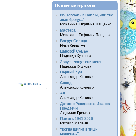
Новые материалы
Из Павлов - в Савлы, или "не
зная броду..."
Монахиня Евфимия Пащенко
Мастера
Монахиня Евфимия Пащенко
Вокруг Солнца
Илья Криштул
Царской Семье
Надежда Кушкова
Зовут... зовут они меня
Надежда Кушкова
Первый луч
Александр Конопля
Сосед
ответить
Александр Конопля
Ад
Александр Конопля
Детям о Рождестве Иоанна
Предтечи
Людмила Громова
Память 1941-2026
Михаил Малеин
"Когда шипит в тиши
машина..."