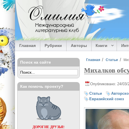
Перейти к основному содержанию
Омилия
Международный
литературный клуб
Главная
Рубрики
Авторы
Книги
Ин
Вы здесь
Главная
Статьи
Ми
Поиск на сайте
Михалков обсу
Опубликовано: 24/03/
Как помочь проекту?
Статьи
Авторско
Евразийский союз
ДОРОГИЕ ДРУЗЬЯ!