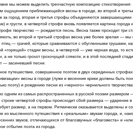
вне мы можем выделить трехчастную композицию стихотворения: 
ом ощущением приближающейся весны в городе, во второй и треть
е за город, вторая и третья строфы объединяются завершающими
м) и грусти, в четвертой строфе вновь появляется картина города 
трофе творчество — рождается песнь. Весна также проходит три ст
лякоть, во второй и третьей строфах весна уже более зрелая — мы
птиц — грачей, которые сравниваются с обугленными грушами, ка
й «горящей» стадии весны, в четвертой — уже черная вода, то ест
и, а не только грохот грохочущей слякоти, и в этой последней стад
т — засиневшей песни.
ое путешествие, совершенное поэтом в двух серединных строфах
визации» весны в городе (лужи и весенние крики должны быть пон
ько поэту) и рождению песни из «черного» чернильного творчества
но одним из самых распространенных в русской поэзии размером
й строке четвертой строфы происходит сбой размера — ударение в 
требует размер, а на первом. Ритмически оказывается выделены и 
ие из мысленного путешествия к «реальным» звукам города, и, нак
есенних звуков, отличающихся от благозвучных «благовеста» и «кл
е отбытие поэта из города.