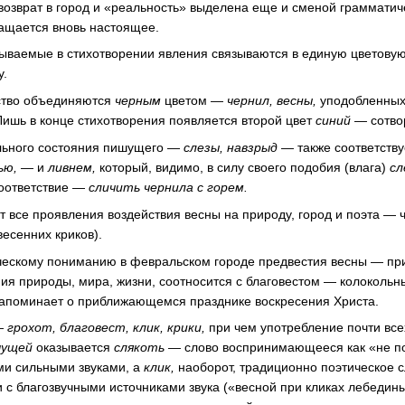
 возврат в город и «реальность» выделена еще и сменой граммати
ащается вновь настоящее.
сываемые в стихотворении явления связываются в единую цветовую
у.
ство объединяются
черным
цветом —
чернил, весны,
уподобленны
ишь в конце стихотворения появляется второй цвет
синий —
сотв
льного состояния пишущего —
слезы, навзрыд —
также соответств
ью, —
и
ливнем,
который, видимо, в силу своего подобия (влага)
сл
оответствие —
сличить чернила с горем.
т все проявления воздействия весны на природу, город и поэта — 
весенних криков).
ескому пониманию в февральском городе предвестия весны — п
ия природы, мира, жизни, соотносится с благовестом — колокольн
 напоминает о приближающемся празднике воскресения Христа.
 —
грохот, благовест, клик, крики,
при чем употребление почти все
чущей
оказывается
слякоть —
слово воспринимающееся как «не по
ими сильными звуками, а
клик,
наоборот, традиционно поэтическое с
с благозвучными источниками звука («весной при кликах лебединых