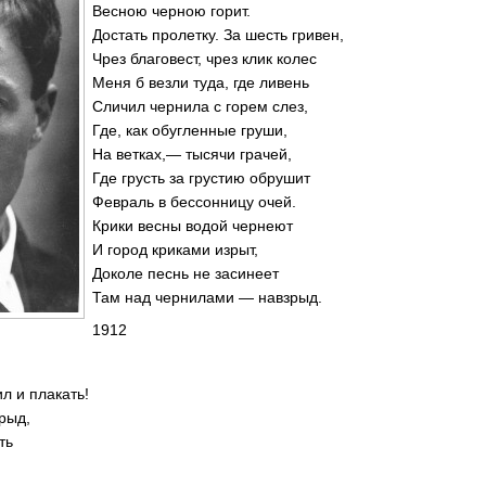
Весною черною горит.
Достать пролетку. За шесть гривен,
Чрез благовест, чрез клик колес
Меня б везли туда, где ливень
Сличил чернила с горем слез,
Где, как обугленные груши,
На ветках,— тысячи грачей,
Где грусть за грустию обрушит
Февраль в бессонницу очей.
Крики весны водой чернеют
И город криками изрыт,
Доколе песнь не засинеет
Там над чернилами — навзрыд.
1912
л и плакать!
рыд,
ть