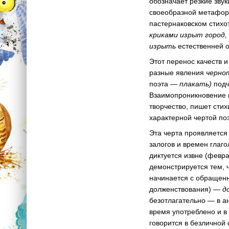
обозначает резкие звук
своеобразной метафор
пастернаковском стихо
криками изрыт город,
изрыть
естественней о
Этот перенос качеств 
разные явления
черно
поэта —
плакать)
подч
Взаимопроникновение в
творчество, пишет стих
характерной чертой по
Эта черта проявляется
залогов и времен глаг
диктуется извне (февра
демонстрируется тем, 
начинается с обращен
долженствования) —
д
безотлагательно — в а
время употреблено и 
говорится в безличной