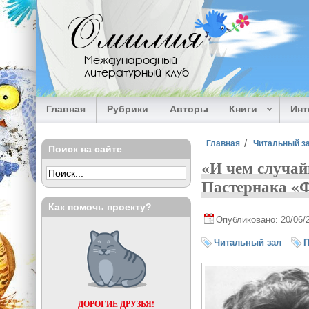
Перейти к основному содержанию
Омилия
Международный
литературный клуб
Главная
Рубрики
Авторы
Книги
Ин
Вы здесь
Главная
Читальный з
Поиск на сайте
«И чем случай
Пастернака «
Как помочь проекту?
Опубликовано: 20/06/
Читальный зал
П
ДОРОГИЕ ДРУЗЬЯ!