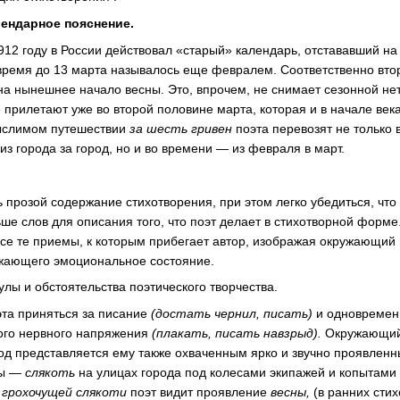
ендарное пояснение.
912 году в России действовал «старый» календарь, отстававший на
 время до 13 марта называлось еще февралем. Соответственно вто
а нынешнее начало весны. Это, впрочем, не снимает сезонной не
 прилетают уже во второй половине марта, которая и в начале век
мыслимом путешествии
за шесть гривен
поэта перевозят не только 
из города за город, но и во времени — из февраля в март.
 прозой содержание стихотворения, при этом легко убедиться, что
ьше слов для описания того, что поэт делает в стихотворной форм
се те приемы, к которым прибегает автор, изображая окружающий м
ружающего эмоциональное состояние.
лы и обстоятельства поэтического творчества.
та приняться за писание
(достать чернил, писать)
и одновременн
ого нервного напряжения
(плакать, писать навзрыд).
Окружающий
од представляется ему также охваченным ярко и звучно проявлен
ны —
слякоть
на улицах города под колесами экипажей и копытам
 грохочущей слякоти
поэт видит проявление
весны,
(в ранних сти