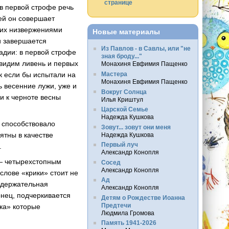
странице
в первой строфе речь
ей он совершает
 их низвержениями
Новые материалы
и завершается
Из Павлов - в Савлы, или "не
адии: в первой строфе
зная броду..."
 видим ливень и первых
Монахиня Евфимия Пащенко
Мастера
к если бы испытали на
Монахиня Евфимия Пащенко
ь весенние лужи, уже и
Вокруг Солнца
ии к черноте весны
Илья Криштул
Царской Семье
Надежда Кушкова
 способствовало
Зовут... зовут они меня
ятны в качестве
Надежда Кушкова
Первый луч
.
Александр Конопля
 — четырехстопным
Сосед
Александр Конопля
слове «крики» стоит не
Ад
содержательная
Александр Конопля
онец, подчеркивается
Детям о Рождестве Иоанна
Предтечи
ика» которые
Людмила Громова
Память 1941-2026