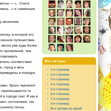
весны — «...Снега
мень...» и «каменьев
ту весенним
летку,
в которой его
ленное путешествие,
, весна уже куда более
х проявлений, тем
улавливать
Все авторы
епень соответствия
, город и весь
1-я страница
 приведены в порядок
2-я страница
3-я страница
4-я страница
ками. Крики чернеют
5-я страница
м приписывается то
6-я страница
в городе снег. И как в
7-я страница
ким» состоянием, так
8-я страница
асинеет) песнь.
Все авторы на одной