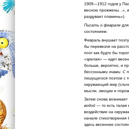
1909—1912 годов у Пас
весною прожжены...», 
раздувает пламень»).
Писать о феврале
для
состоянием.
Февраль внушает поэту
бы перевезли на расст
поэт как будто бы торо
«зрелая» — идет весе
больше, вероятно, и п
бессонными очами. С
п
пишущегося поэтом с т
окружающий мир
(слич
мысли, эмоции и порож
Затем снова возникает
водой —
то есть талая 
воздействие на окружаю
начале стихотворения 
здесь весеннее состоя