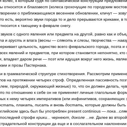
и колес, к которым судя по синтаксической конструкции предложени
ы относится и
благовест
(колеса грохочущие по городским мосто
творении о приближающемся весеннем обновлении, кличут — зовут
то есть, вероятно звуки города то и дело прерываются криками, в т
тносится к тающему в феврале снегу.
и звуков с одного явления или предмета на другой, равно как и о
та
и
грусть
и влага (весны —
слякоть
и
слезы,
творчества —
навз
еркивает цельность, единство всего февральского города, поэта и
сех явлений и предметов, при котором становится непонятно, кто
и, владеет даром речи — поэт или идущая вокруг него жизнь, являе
эзии и прозы Пастернака.
 и в грамматической структуре стихотворения. Рассмотрим примен
олов на протяжении четырех строф. Определенная пассивность поэт
лем, природой, окружающей жизнью) то, что он должен делать, чув
что по отношению к себе он не применяет личные глагольные фор
ных к нему четырех императивов (или инфинитивов, сохраняющих 
остать, плакать, писать
и вновь
достать,
которые должны быть
нглийском здесь был бы употреблен present continious —
пока...сл
в последней строфе
крики... чернеют, доколе ...не.
Далее во второй
 страдательной конструкции да еще и в сослагательном наклонени