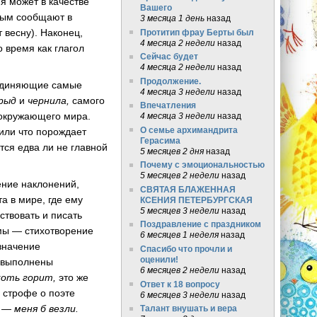
я может в качестве
Вашего
вым сообщают в
3 месяца 1 день
назад
 весну). Наконец,
Протитип фрау Берты был
4 месяца 2 недели
назад
о время как глагол
Сейчас будет
4 месяца 2 недели
назад
Продолжение.
бъединяющие самые
4 месяца 3 недели
назад
рыд
и
чернила,
самого
Впечатления
 окружающего мира.
4 месяца 3 недели
назад
О семье архимандрита
 или что порождает
Герасима
тся едва ли не главной
5 месяцев 2 дня
назад
Почему с эмоциональностью
5 месяцев 2 недели
назад
ение наклонений,
СВЯТАЯ БЛАЖЕННАЯ
а в мире, где ему
КСЕНИЯ ПЕТЕРБУРГСКАЯ
5 месяцев 3 недели
назад
ствовать и писать
Поздравление с праздником
мы — стихотворение
6 месяцев 1 неделя
назад
значение
Спасибо что прочли и
оценили!
 выполнены
6 месяцев 2 недели
назад
якоть горит,
это же
Ответ к 18 вопросу
 строфе о поэте
6 месяцев 3 недели
назад
и —
меня б везли.
Талант внушать и вера