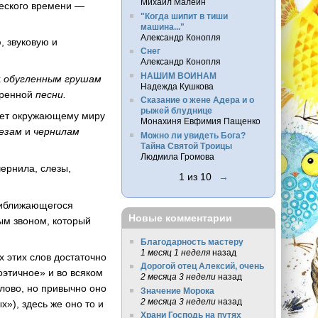
Михаил Малеин
ческого времени —
"Когда шипит в тиши
машина..."
Александр Конопля
, звуковую и
Снег
Александр Конопля
НАШИМ ВОИНАМ
х
обугленным грушам
Надежда Кушкова
оренной
песни.
Сказание о жене Адера и о
рыжей блуднице
ует окружающему миру
Монахиня Евфимия Пащенко
езам
и
чернилам
Можно ли увидеть Бога?
Тайна Святой Троицы
Людмила Громова
чернила, слезы,
1 из 10
→
риближающегося
Новые комментарии
ым звоном, который
Благодарность мастеру
1 месяц 1 неделя
назад
х этих слов достаточно
Дорогой отец Алексий, очень
этичное» и во всяком
2 месяца 3 недели
назад
лово, но привычно оно
Значение Морока
2 месяца 3 недели
назад
»), здесь же оно то и
Храни Господь на путях