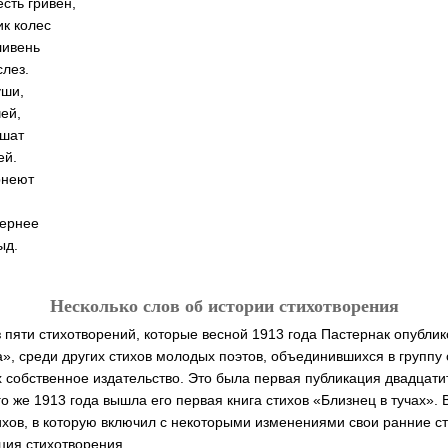
есть гривен,
ик колес
ливень
лез.
уши,
чей,
ушат
ей.
рнеют
вернее
ыд.
Несколько слов об истории стихотворения
 пяти стихотворений, которые весной 1913 года Пастернак опублик
», среди других стихов молодых поэтов, объединившихся в группу 
 собственное издательство. Это была первая публикация двадцати
го же 1913 года вышла его первая книга стихов «Близнец в тучах». 
тихов, в которую включил с некоторыми изменениями свои ранние с
ция стихотворения .