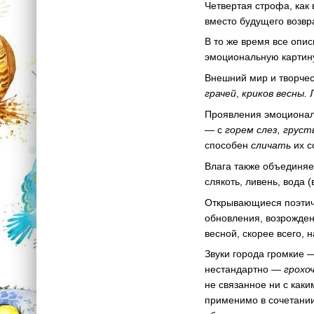
Четвертая строфа, как
вместо будущего возвр
В то же время все опи
эмоциональную картин
Внешний мир и творче
грачей
,
криков весны.
Л
Проявления эмоциона
— с
горем слез, груст
способен
сличать
их с
Влага также объединяе
слякоть, ливень, вода (
Открывающиеся поэтич
обновления, возрожден
весной, скорее всего,
Звуки города громкие
нестандартно —
грохо
не связанное ни с как
применимо в сочетании 