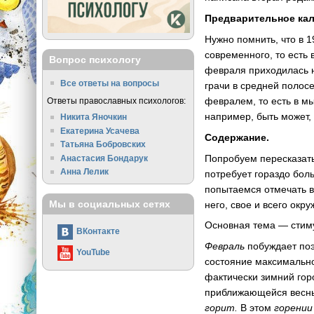
Предварительное кал
Нужно помнить, что в 1
современного, то есть
Вопрос психологу
февраля приходилась н
Все ответы на вопросы
грачи в средней полосе
февралем, то есть в 
Ответы православных психологов:
например, быть может, 
Никита Яночкин
Екатерина Усачева
Содержание.
Татьяна Бобровских
Попробуем пересказать
Анастасия Бондарук
Анна Лелик
потребует гораздо бол
попытаемся отмечать в
Мы в социальных сетях
него, свое и всего ок
Основная тема — стиму
ВКонтакте
Февраль
побуждает поэ
YouTube
состояние максимальн
фактически зимний гор
приближающейся вес
горит.
В этом
горении