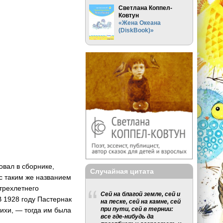
Светлана Коппел-
Ковтун
«Жена Океана
(DiskBook)»
овал в сборнике,
Случайная цитата
с таким же названием
трехлетнего
Сей на благой земле, сей и
В 1928 году Пастернак
на песке, сей на камне, сей
при пути, сей в тернии:
тихи, — тогда им была
все где-нибудь да