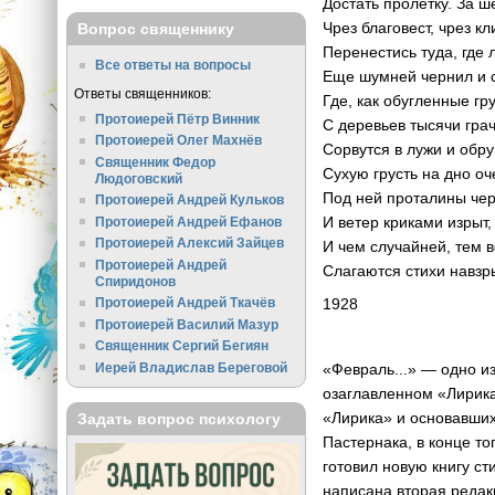
Достать пролетку. За ш
Чрез благовест, чрез кл
Вопрос священнику
Перенестись туда, где 
Все ответы на вопросы
Еще шумней чернил и с
Ответы священников:
Где, как обугленные гр
Протоиерей Пётр Винник
С деревьев тысячи гра
Протоиерей Олег Махнёв
Сорвутся в лужи и обр
Священник Федор
Сухую грусть на дно оч
Людоговский
Под ней проталины че
Протоиерей Андрей Кульков
И ветер криками изрыт,
Протоиерей Андрей Ефанов
Протоиерей Алексий Зайцев
И чем случайней, тем 
Протоиерей Андрей
Слагаются стихи навзр
Спиридонов
1928
Протоиерей Андрей Ткачёв
Протоиерей Василий Мазур
Священник Сергий Бегиян
Иерей Владислав Береговой
«Февраль...» — одно из
озаглавленном «Лирика
«Лирика» и основавших
Задать вопрос психологу
Пастернака, в конце то
готовил новую книгу с
написана вторая редак