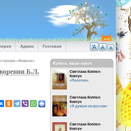
лерея
Админ
Гостевая
Пастернака «Февраль»
Купить наши книги
творении Б.Л.
Светлана Коппел-
Ковтун
«Полотно»
Светлана Коппел-
Ковтун
«Я думаю по-русски»
Светлана Коппел-
Ковтун