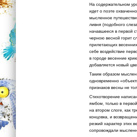
На содержательном уро
идет о поэте охваченн
мысленное путешестви
ливня (подобного слеза
начавшееся в первой с
черною весной горит с
прилетающих весенних 
себе воздействие перво
в городе весенние крик
добавляется новый цве
Таким образом мысленн
одновременно «объекти
признаков весны не тол
Стихотворение написа
ямбом, только в перво
на втором слоге, как 
концовка, и возвращен
резкий характер этих в
сопровождали мысленно