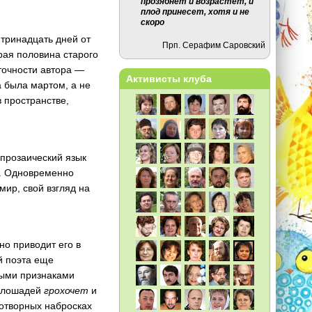
прозябнет и возрастет, и
плод принесет, хотя и не
скоро
 тринадцать дней от
Прп. Серафим Саровский
рая половина старого
точности автора —
Активисты клуба
а была мартом, а не
в пространстве,
 прозаический язык
е. Одновременно
ир, свой взгляд на
о приводит его в
 поэта еще
ными признаками
и лошадей
грохочет
и
хотворных набросках