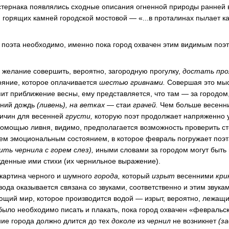
тернака появлялись сходные описания огненной природы ранней 
и горящих камней городской мостовой — «...в проталинах пылает ка
 поэта необходимо, именно пока город охвачен этим видимым поэ
 желание совершить, вероятно, загородную прогулку,
достать про
ояние, которое оплачивается
шестью гривнами.
Совершая это мыс
пит приближение весны, ему представляется, что там — за городом
нний дождь
(ливень), на ветках —
стаи
грачей.
Чем больше весенни
ричин для весенней
грусти,
которую поэт продолжает напряженно 
омощью ливня, видимо, предполагается возможность проверить ст
ем эмоциональным состоянием, в которое февраль погружает поэта
ить чернила с горем слез),
иными словами за городом могут быть
денные ими стихи (их чернильное выражение).
 картина черного и шумного
города,
который
изрыт
весенними
кри
вода оказывается связана со звуками, соответственно и этим звука
щий мир, которое производится водой — изрыт, вероятно, лежащий 
было необходимо писать и плакать, пока город охвачен «февральс
ние города должно длится до тех
доколе
из
чернил
не возникнет
(з