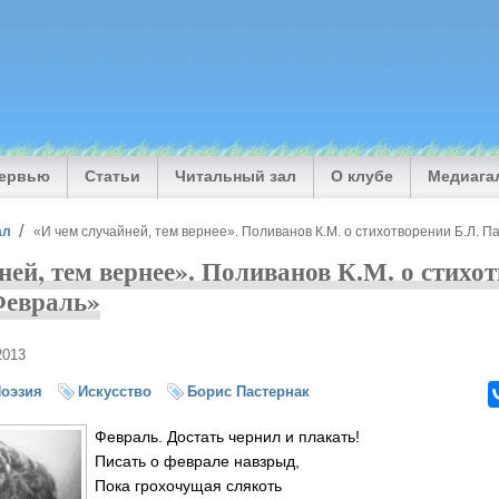
тервью
Статьи
Читальный зал
О клубе
Медиага
ал
«И чем случайней, тем вернее». Поливанов К.М. о стихотворении Б.Л. 
ней, тем вернее». Поливанов К.М. о стихо
Февраль»
2013
оэзия
Искусство
Борис Пастернак
Февраль. Достать чернил и плакать!
Писать о феврале навзрыд,
Пока грохочущая слякоть