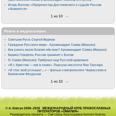
Игорь Волгин: «Пророчества Достоевского о судьбе России
сбываются»
1 из 10
→
Новое в медиагалерее
Святыни Руси. Сергей Марнов
Граждане Русского мира - Архимандрит Савва (Мажуко)
Как узнать волю Божию обо мне? Архимандрит Савва (Мажуко)
Каринэ Геворгян. Россия граничит с Богом
О. Савва (Мажуко). Трибунал над Русской церковью
«Я с Христом — как в танке». Парсуна писателя Яна Таксюра
«И глас мой услышат…» – фильм о митрополите Черкасском и
Каневском Феодосии
1 из 10
→
© А. Ковтун 2008–2026 МЕЖДУНАРОДНЫЙ КЛУБ ПРАВОСЛАВНЫХ
ЛИТЕРАТОРОВ «ОМИЛИЯ»
Руководитель проекта — Светлана Анатольевна Коппел-Ковтун.