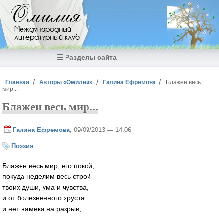
Перейти к основному содержанию
Омилия
Международный
литературный клуб
☰ Разделы сайта
Вы здесь
Главная
Авторы «Омилии»
Галина Ефремова
Блажен весь
мир...
Блажен весь мир...
Галина Ефремова
, 09/09/2013 — 14:06
Поэзия
Блажен весь мир, его покой,
покуда неделим весь строй
твоих души, ума и чувства,
и от болезненного хруста
и нет намека на разрыв,