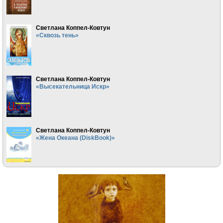
Светлана Коппел-Ковтун
«Сквозь тень»
Светлана Коппел-Ковтун
«Высекательница Искр»
Светлана Коппел-Ковтун
«Жена Океана (DiskBook)»