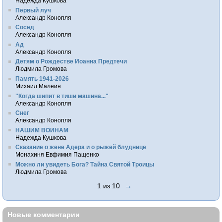
Надежда Кушкова
Первый луч
Александр Конопля
Сосед
Александр Конопля
Ад
Александр Конопля
Детям о Рождестве Иоанна Предтечи
Людмила Громова
Память 1941-2026
Михаил Малеин
"Когда шипит в тиши машина..."
Александр Конопля
Снег
Александр Конопля
НАШИМ ВОИНАМ
Надежда Кушкова
Сказание о жене Адера и о рыжей блуднице
Монахиня Евфимия Пащенко
Можно ли увидеть Бога? Тайна Святой Троицы
Людмила Громова
1 из 10
→
Новые комментарии