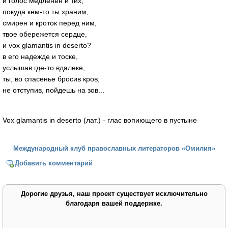
и голос медленен и тих;
покуда кем-то ты храним,
смирен и кроток перед ним,
твое обережется сердце,
и vox glamantis in deserto?
в его надежде и тоске,
услышав где-то вдалеке,
ты, во спасенье бросив кров,
не отступив, пойдешь на зов...
Vox glamantis in deserto (лат.) - глас вопиющего в пустыне
Международный клуб православных литераторов «Омилия»
Добавить комментарий
Дорогие друзья, наш проект существует исключительно
благодаря вашей поддержке.