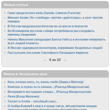
Новые статьи
Гром среди ясного неба (Архим. Симеон (Гагатик)
Михаил Хазин: Не «свобода» против «диктатуры», а хаос против
порядка
В России предсказали болезни из-за масок и перчаток
Во Всемирном русском соборе потребовали расследовать
причины пандемии
Никита Михалков заподозрил Билла Гейтса в желании чипировать
всех людей планеты
В Москве задержали волонтеров, кормивших бездомных людей
Пасхальное послание Святейшего Патриарха Кирилла
←
6 из 10
→
Новое в Читальном зале
Коль хочешь жить, то, жизнь любя (Лариса Миллер)
Конечно, в лужах есть окошко... (Роальд Мандельштам)
Вечерами в застывших улицах... (Роальд Мандельштам)
Ржев (Влад Маленко)
Талант и Злоба – пагубный союз...
О любви Божией к нам и о конце света, объявленном концом
христианской любви (Архимандрит Иакинф (Унчуляк)