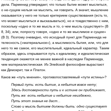
дела. Парменид утверждает, что только бытие может мыслиться,
о не-сущем нельзя ни мыслить, ни говорить. А значит, мышление
оказывается у него не только критерием существования (есть то,
что может мыслиться и высказываться), но и тождественно с ним,
поскольку «одно и то же мысль и то, о чем мысль существует» (В
8, 34), или, попросту говоря, «одно и то же мыслимое и сущее»
(В 3). Поэтому очевидно, что исходный пункт для Парменида не
телесность («материальное»), а мыслимость бытия, или, что для
него то же самое, его мыслительный, идеальный характер. Таким
образом, здесь открывается путь к идеализму, и идеалистическая
тенденция окажется не менее важной в наследии Парменида,
чем материалистическая. Из Элейской философии вырастают
как Демокрит, так и Платон.
Каков же «путь мнения», противопоставляемый «пути истины»?
Первый путь: есть бытие, а небытия вовсе нету;
Здесь достоверности путь и к истине он приближает,
Путь же: есть небытие и небытие неизбежно,
Путь этот знанья не даст...
Слово и мысль бытием должны быть: одно существует