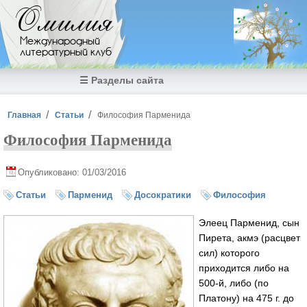
Перейти к основному содержанию
Омилия
Международный
литературный клуб
☰ Разделы сайта
Вы здесь
Главная
Статьи
Философия Парменида
Философия Парменида
Опубликовано: 01/03/2016
Статьи
Парменид
Досократики
Философия
Элеец Парменид, сын
Пирета, акмэ (расцвет
сил) которого
приходится либо на
500-й, либо (по
Платону) на 475 г. до