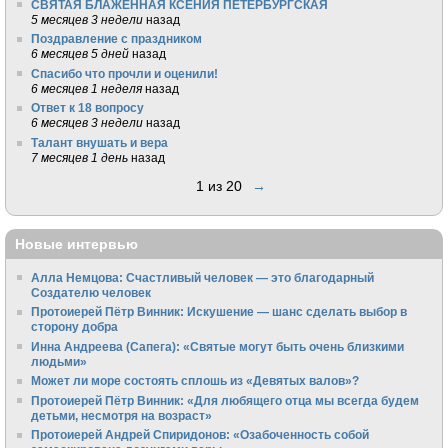
СВЯТАЯ БЛАЖЕННАЯ КСЕНИЯ ПЕТЕРБУРГСКАЯ
5 месяцев 3 недели
назад
Поздравление с праздником
6 месяцев 5 дней
назад
Спасибо что прочли и оценили!
6 месяцев 1 неделя
назад
Ответ к 18 вопросу
6 месяцев 3 недели
назад
Талант внушать и вера
7 месяцев 1 день
назад
1 из 20
→
Новые интервью
Алла Немцова: Счастливый человек — это благодарный
Создателю человек
Протоиерей Пётр Винник: Искушение — шанс сделать выбор в
сторону добра
Инна Андреева (Сапега): «Святые могут быть очень близкими
людьми»
Может ли море состоять сплошь из «Девятых валов»?
Протоиерей Пётр Винник: «Для любящего отца мы всегда будем
детьми, несмотря на возраст»
Протоиерей Андрей Спиридонов: «Озабоченность собой