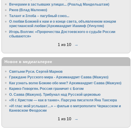
Вечерами в застывших улицах... (Роальд Мандельштам)
Ржев (Влад Маленко)
Талант и Злоба – пагубный союз...
О любви Божией к нам и о конце света, объявленном концом
христианской любви (Архимандрит Иакинф (Унчуляк)
Игорь Волгин: «Пророчества Достоевского о судьбе России
сбываются»
1 из 10
→
Новое в медиагалерее
Святыни Руси. Сергей Марнов
Граждане Русского мира - Архимандрит Савва (Мажуко)
Как узнать волю Божию обо мне? Архимандрит Савва (Мажуко)
Каринэ Геворгян. Россия граничит с Богом
О. Савва (Мажуко). Трибунал над Русской церковью
«Я с Христом — как в танке». Парсуна писателя Яна Таксюра
«И глас мой услышат…» – фильм о митрополите Черкасском и
Каневском Феодосии
1 из 10
→