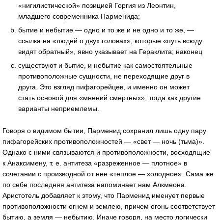
«нигилистической» позицией Горгия из Леонтин,
младшего современника Парменида;
бытие и небытие — одно и то же и не одно и то же, —
ссылка на «людей о двух головах», которые «путь всюду
видят обратный», явно указывает на Гераклита; наконец
существуют и бытие, и небытие как самостоятельные
противоположные сущности, не переходящие друг в
друга. Это взгляд пифагорейцев, и именно он может
стать основой для «мнений смертных», тогда как другие
варианты неприемлемы.
Говоря о видимом бытии, Парменид сохранил лишь одну пару
пифагорейских противоположностей — «свет — ночь (тьма)».
Однако с ними связываются и противоположности, восходящие
к Анаксимену, т. е. антитеза «разреженное — плотное» в
сочетании с производной от нее «теплое — холодное». Сама же
по себе последняя антитеза напоминает нам Алкмеона.
Аристотель добавляет к этому, что Парменид именует первые
противоположности огнем и землею, причем огонь соответствует
бытию, а земля — небытию. Иначе говоря, на место логически