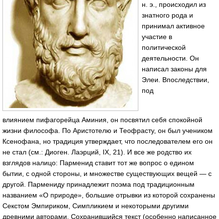
н. э., происходил из
знатного рода и
принимал активное
участие в
политической
деятельности. Он
написал законы для
Элеи. Впоследствии,
под
влиянием пифагорейца Аминия, он посвятил себя спокойной
жизни философа. По Аристотелю и Теофрасту, он был учеником
Ксенофана, но традиция утверждает, что последователем его он
не стал (см.: Диоген. Лаэрций, IX, 21). И все же родство их
взглядов налицо: Парменид ставит тот же вопрос о едином
бытии, с одной стороны, и множестве существующих вещей — с
другой. Пармениду принадлежит поэма под традиционным
названием «О природе», большие отрывки из которой сохранены
Секстом Эмпириком, Симпликием и некоторыми другими
древними авторами. Сохранившийся текст (особенно написанное