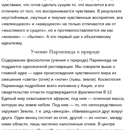
чувствами, что готов сделать сущим то, что мыслится в его
отличиях от того, что воспринимается чувствами. В результате
неустойчивые, смутные и текучие чувственные восприятия, все
«являющееся» и «кажущееся» не только отличаются им от
«мыслимого и сущего», но и противопоставляются им как
«мнение» — «бытию». А это первый шаг к объективному
идеализму.
Учение Парменида о природе
Содержание фисиологии (учения о природе) Парменида не
поддается однозначной реставрации. Мы говорили выше о
главной идее — идее происхождения чувственного мира из
смешения «света» (огня) и «ночи» (тьмы, земли). Космология
Парменида подробнее всего изложена у Аэция, и его
свидетельство отчасти подтверждается фрагментом В 12.
Единый мир охватывается эфиром; под ним — огненная масса,
которую мы зовем небом. Под ним — то, что непосредственно
окружает Землю, т. е. ряд «венцов», обвивающихся друг вокруг
друга. Один венец состоит из огня, другой — из «ночи», между
ними области, лишь частично наполненые огнем. В центре