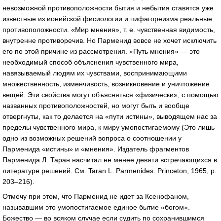
невозможной противоположности бытия и небытия ставятся уже
известные из ионийской фисиологии и пифагореизма реальные
противоположности. «Мир мнения», т. е. чувственная видимость,
внутренне противоречив. Но Парменид вовсе не хочет исключить
его по этой причине из рассмотрения. «Путь мнения» — это
необходимый способ объяснения чувственного мира,
навязываемый людям их чувствами, воспринимающими
множественность, изменчивость, возникновение и уничтожение
вещей. Эти свойства могут объясняться «физически», с помощью
названных противоположностей, но могут быть и вообще
отвергнуты, как то делается на «пути истины», выводящем нас за
пределы чувственного мира, к миру умопостигаемому (Это лишь
одно из возможных решений вопроса о соотношении у
Парменида «истины» и «мнения». Издатель фрагментов
Парменида Л. Таран насчитал не менее девяти встречающихся в
литературе решений. См. Taran L. Parmenides. Princeton, 1965, p.
203–216).
Отмечу при этом, что Парменид не идет за Ксенофаном,
называвшим это умопостигаемое единое бытие «богом».
Божество — во всяком случае если судить по сохранившимся