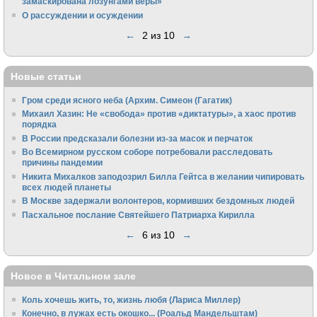
замаскирована лозунгами веры»
О рассуждении и осуждении
←
2 из 10
→
Новые статьи
Гром среди ясного неба (Архим. Симеон (Гагатик)
Михаил Хазин: Не «свобода» против «диктатуры», а хаос против
порядка
В России предсказали болезни из-за масок и перчаток
Во Всемирном русском соборе потребовали расследовать
причины пандемии
Никита Михалков заподозрил Билла Гейтса в желании чипировать
всех людей планеты
В Москве задержали волонтеров, кормивших бездомных людей
Пасхальное послание Святейшего Патриарха Кирилла
←
6 из 10
→
Новое в Читальном зале
Коль хочешь жить, то, жизнь любя (Лариса Миллер)
Конечно, в лужах есть окошко... (Роальд Мандельштам)