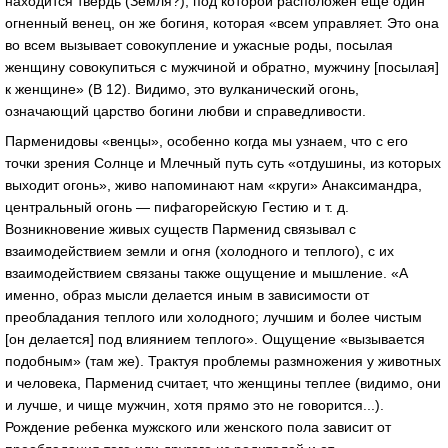
находится твердь (Земля?), под которой расположен еще один
огненный венец, он же богиня, которая «всем управляет. Это она
во всем вызывает совокупление и ужасные роды, посылая
женщину совокупиться с мужчиной и обратно, мужчину [посылая]
к женщине» (В 12). Видимо, это вулканический огонь,
означающий царство богини любви и справедливости.
Парменидовы «венцы», особенно когда мы узнаем, что с его
точки зрения Солнце и Млечный путь суть «отдушины, из которых
выходит огонь», живо напоминают нам «круги» Анаксимандра,
центральный огонь — пифагорейскую Гестию и т. д.
Возникновение живых существ Парменид связывал с
взаимодействием земли и огня (холодного и теплого), с их
взаимодействием связаны также ощущение и мышление. «А
именно, образ мысли делается иным в зависимости от
преобладания теплого или холодного; лучшим и более чистым
[он делается] под влиянием теплого». Ощущение «вызывается
подобным» (там же). Трактуя проблемы размножения у животных
и человека, Парменид считает, что женщины теплее (видимо, они
и лучше, и чище мужчин, хотя прямо это не говорится...).
Рождение ребенка мужского или женского пола зависит от