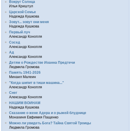
Вокруг Солнца
Илья Криштул
Царской Семье
Надежда Кушкова
Зовут... зовут они меня
Надежда Кушкова
Первый луч
Александр Конопля
Сосед
Александр Конопля
Ад
Александр Конопля
Детям о Рождестве Иоанна Предтечи
Людмила Громова
Память 1941-2026
Михаил Малеин
"Когда шипит в тиши машина..."
Александр Конопля
Снег
Александр Конопля
НАШИМ ВОИНАМ
Надежда Кушкова
Сказание о жене Адера и о рыжей блуднице
Монахиня Евфимия Пащенко
Можно ли увидеть Бога? Тайна Святой Троицы
Людмила Громова