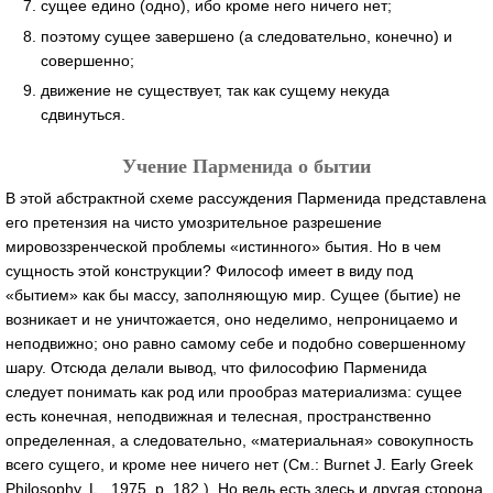
сущее едино (одно), ибо кроме него ничего нет;
поэтому сущее завершено (а следовательно, конечно) и
совершенно;
движение не существует, так как сущему некуда
сдвинуться.
Учение Парменида о бытии
В этой абстрактной схеме рассуждения Парменида представлена
его претензия на чисто умозрительное разрешение
мировоззренческой проблемы «истинного» бытия. Но в чем
сущность этой конструкции? Философ имеет в виду под
«бытием» как бы массу, заполняющую мир. Сущее (бытие) не
возникает и не уничтожается, оно неделимо, непроницаемо и
неподвижно; оно равно самому себе и подобно совершенному
шару. Отсюда делали вывод, что философию Парменида
следует понимать как род или прообраз материализма: сущее
есть конечная, неподвижная и телесная, пространственно
определенная, а следовательно, «материальная» совокупность
всего сущего, и кроме нее ничего нет (См.: Burnet J. Early Greek
Philosophy. L., 1975, p. 182.). Но ведь есть здесь и другая сторона