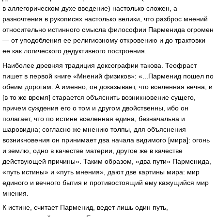
в аллегорическом духе введение) настолько сложен, а
разночтения в рукописях настолько велики, что разброс мнений
относительно истинного смысла философии Парменида огромен
— от уподобления ее религиозному откровению и до трактовки
ее как логического дедуктивного построения.
Наиболее древняя традиция доксографии такова. Теофраст
пишет в первой книге «Мнений физиков»: «...Парменид пошел по
обеим дорогам. А именно, он доказывает, что вселенная вечна, и
[в то же время] старается объяснить возникновение сущего,
причем суждения его о том и другом двойственны, ибо он
полагает, что по истине вселенная едина, безначальна и
шаровидна; согласно же мнению толпы, для объяснения
возникновения он принимает два начала видимого [мира]: огонь
и землю, одно в качестве материи, другое же в качестве
действующей причины». Таким образом, «два пути» Парменида,
«путь истины» и «путь мнения», дают две картины мира: мир
единого и вечного бытия и противостоящий ему кажущийся мир
мнения.
К истине, считает Парменид, ведет лишь один путь,