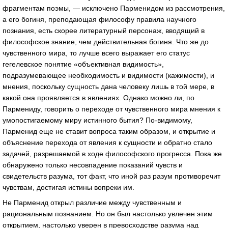
фрагментам поэмы, — исключено Парменидом из рассмотрения,
а его богиня, преподающая философу правила научного
познания, есть скорее литературный персонаж, вводящий в
философское знание, чем действительная богиня. Что же до
чувственного мира, то лучше всего выражает его статус
гегелевское понятие «объективная видимость»,
подразумевающее необходимость и видимости (кажимости), и
мнения, поскольку сущность дана человеку лишь в той мере, в
какой она проявляется в явлениях. Однако можно ли, по
Пармениду, говорить о переходе от чувственного мира мнения к
умопостигаемому миру истинного бытия? По-видимому,
Парменид еще не ставит вопроса таким образом, и открытие и
объяснение перехода от явления к сущности и обратно стало
задачей, разрешаемой в ходе философского прогресса. Пока же
обнаружено только несовпадение показаний чувств и
свидетельств разума, тот факт, что иной раз разум противоречит
чувствам, достигая истины вопреки им.
Не Парменид открыл различие между чувственным и
рациональным познанием. Но он был настолько увлечен этим
открытием, настолько уверен в превосходстве разума над