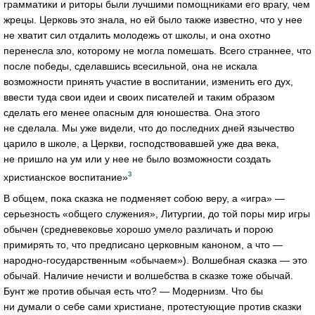
грамматики и риторы были лучшими помощниками его врагу, чем
жрецы. Церковь это знала, но ей было также известно, что у нее
не хватит сил отдалить молодежь от школы, и она охотно
перенесла зло, которому не могла помешать. Всего страннее, что
после победы, сделавшись всесильной, она не искала
возможности принять участие в воспитании, изменить его дух,
ввести туда свои идеи и своих писателей и таким образом
сделать его менее опасным для юношества. Она этого
не сделала. Мы уже видели, что до последних дней язычество
царило в школе, а Церкви, господствовавшей уже два века,
не пришло на ум или у нее не было возможности создать
3
христианское воспитание»
В общем, пока сказка не подменяет собою веру, а «игра» —
серьезность «общего служения», Литургии, до той поры мир игры
обычен (средневековье хорошо умело различать и порою
примирять то, что предписано церковным каноном, а что —
народно-государственным
«обычаем»). Волшебная сказка — это
обычай. Наличие нечисти и волшебства в сказке тоже обычай.
Бунт же против обычая есть что? — Модернизм. Что бы
ни думали о себе сами христиане, протестующие против сказки