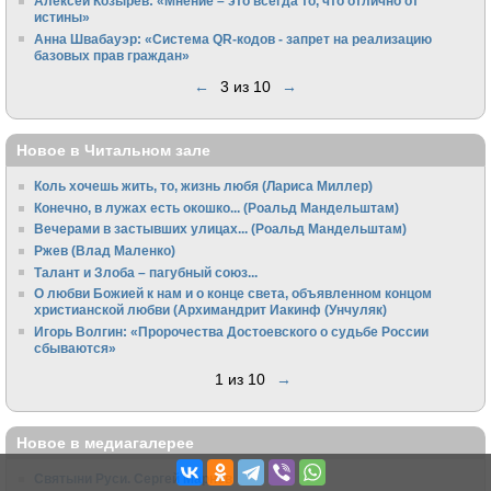
Алексей Козырев: «Мнение – это всегда то, что отлично от
истины»
Анна Швабауэр: «Система QR-кодов - запрет на реализацию
базовых прав граждан»
←
3 из 10
→
Новое в Читальном зале
Коль хочешь жить, то, жизнь любя (Лариса Миллер)
Конечно, в лужах есть окошко... (Роальд Мандельштам)
Вечерами в застывших улицах... (Роальд Мандельштам)
Ржев (Влад Маленко)
Талант и Злоба – пагубный союз...
О любви Божией к нам и о конце света, объявленном концом
христианской любви (Архимандрит Иакинф (Унчуляк)
Игорь Волгин: «Пророчества Достоевского о судьбе России
сбываются»
1 из 10
→
Новое в медиагалерее
Святыни Руси. Сергей Марнов