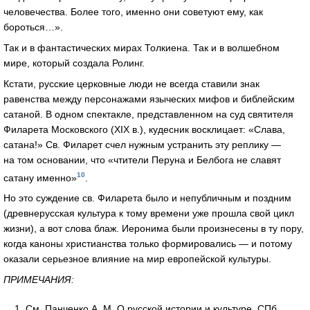
человечества. Более того, именно они советуют ему, как
бороться…».
Так и в фантастических мирах Толкиена. Так и в волшебном
мире, который создала Ролинг.
Кстати, русские церковные люди не всегда ставили знак
равенства между персонажами языческих мифов и библейским
сатаной. В одном спектакле, представленном на суд святителя
Филарета Московского (XIX в.), кудесник восклицает: «Слава,
сатана!» Св. Филарет счел нужным устранить эту реплику —
на том основании, что «чтители Перуна и Белбога не славят
10
сатану именно»
.
Но это суждение св. Филарета было и непубличным и поздним
(древнерусская культура к тому времени уже прошла свой цикл
жизни), а вот слова блаж. Иеронима были произнесены в ту пору,
когда каноны христианства только формировались — и потому
оказали серьезное влияние на мир европейской культуры.
ПРИМЕЧАНИЯ:
См. Панченко А. М. О русской истории и культуре. СПб.,