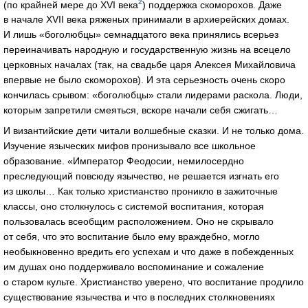
2
(по крайней мере до XVI века
) поддержка скоморохов. Даже
в начале XVII века ряженых принимали в архиерейских домах.
И лишь «боголюбцы» семнадцатого века принялись всерьез
переиначивать народную и государственную жизнь на всецело
церковных началах (так, на свадьбе царя Алексея Михайловича
впервые не было скоморохов). И эта серьезность очень скоро
кончилась срывом: «боголюбцы» стали лидерами раскола. Люди,
которым запретили смеяться, вскоре начали себя сжигать…
И византийские дети читали волшебные сказки. И не только дома.
Изучение языческих мифов пронизывало все школьное
образование. «Император Феодосии, немилосердно
преследующий повсюду язычество, не решается изгнать его
из школы… Как только христианство проникло в зажиточные
классы, оно столкнулось с системой воспитания, которая
пользовалась всеобщим расположением. Оно не скрывало
от себя, что это воспитание было ему враждебно, могло
необыкновенно вредить его успехам и что даже в побежденных
им душах оно поддерживало воспоминание и сожаление
о старом культе. Христианство уверено, что воспитание продлило
существование язычества и что в последних столкновениях