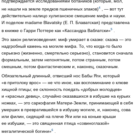
подтверждается исследованиями ботаников (которые, мол,
4
не нашли на земле предков пшеничных злаков)
, — вот тут
действительно налицо хулиганское смешение мифа и науки.
И поделом madame Blavatsky (
E. П. Блаватская
) представлена
5
в книжке о Гарри Поттере как «Кассандра Ваблатски»
.
Это закон религиоведения: миф умирает в сказке: сказка — это
надгробный камень на могиле мифа. То, что
когда-то
было
серьезно (жизненно, смертельно серьезно), становится сначала
формальным, затем непонятным, потом странным, потом
смешным, потом фантастическим и, наконец, сказочным.
Обязательный длинный, отвисший нос Бабы Яги, который
«в притолоку врос» — не что иное, как воспоминание о клюве
хищной птицы; ее склонность поедать «добрых молодцев»
и «красных девиц», случайно оказавшихся в избушке на курьих
ножках, — это саркофагия
Матери-Земли
, принимающей в себя
умерших в превратившейся в избушку могиле, и, наконец, сова
или филин, сидящий на плече Яги или на коньке крыши
ее избушки, — это священная птица «совиноглазой»
6
мегалитической богини»
.