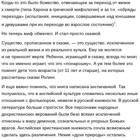
Когда-то
это было божество, отвечающее за переход от жизни
к смерти (типа Харона в греческой мифологии) и за т.н. «обряды
перехода» (испытания, инициации, совершаемые над юношами
7
и девушками при их переходе во взрослое состояние)
.
Но теперь миф обмелел. И стал просто сказкой.
Существо, прописанное в сказке, — это существо, исключенное
из реальной жизни и из реального культа. Ему не молятся
и не приносят жертв. Ребенок, играющий в сказку, всегда по мнит,
что он именно играет, что это «понарошку». А уж тем более это
помнят дети того возраста (от 11 лет и старше), на которых
рассчитаны сказки Ролинг.
И еще важно помнить, что книга написана англичанкой. Так
получилось, что в английской культуре сложились несколько иные
отношения с фольклором, нежели в русской книжности. В русской
литературе больше строгости. Все персонажи народных
дохристианских верований были безо всяких исключений
отнесены к миру демонов, сознательных и упорных Божьих
врагов. Английская христианская книжность сочла возможным
сделать здесь различения. Некие «духи природы» остались