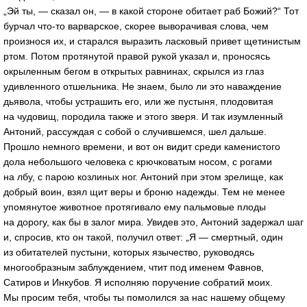
„Эй ты, — сказал он, — в какой стороне обитает раб Божий?“ Тот
бурчал
что-то
варварское, скорее выворачивая слова, чем
произнося их, и старался выразить ласковый привет щетинистым
ртом. Потом протянутой правой рукой указал и, проносясь
окрыленным бегом в открытых равнинах, скрылся из глаз
удивленного отшельника. Не знаем, было ли это наваждение
дьявола, чтобы устрашить его, или же пустыня, плодовитая
на чудовищ, породила также и этого зверя. И так изумленный
Антоний, рассуждая с собой о случившемся, шел дальше.
Прошло немного времени, и вот он видит среди каменистого
дола небольшого человека с крючковатым носом, с рогами
на лбу, с парою козлиных ног. Антоний при этом зрелище, как
добрый воин, взял щит веры и броню надежды. Тем не менее
упомянутое животное протягивало ему пальмовые плоды
на дорогу, как бы в залог мира. Увидев это, Антоний задержал шаг
и, спросив, кто он такой, получил ответ: „Я — смертный, один
из обитателей пустыни, которых язычество, руководясь
многообразным заблуждением, чтит под именем Фавнов,
Сатиров и Инкубов. Я исполняю поручение собратий моих.
Мы просим тебя, чтобы ты помолился за нас нашему общему