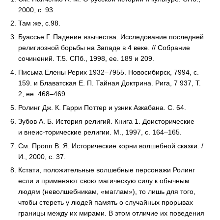
2000, с. 93.
Там же, с.98.
Буассье Г. Падение язычества. Исследование последней
религиозной борьбы на Западе в 4 веке. // Собрание
сочинений. Т.5. СПб., 1998, ее. 189 и 209.
Письма Елены Рерих 1932–7955. Новосибирск, 7994, с.
159. и Блаватская
Е. П. Тайная
Доктрина. Рига, 7 937, Т.
2, ее. 468–469.
Ролинг Дж. К. Гарри Поттер и узник Азкабана. С. 64.
Зубов
А. Б. История
религий. Книга 1. Доисторические
и
внеис-торические
религии. М., 1997, с. 164–165.
См. Пропп
В. Я. Исторические
корни волшебной сказки. /
И., 2000, с. 37.
Кстати, положительные волшебные персонажи Ролинг
если и применяют свою магическую силу к обычным
людям (
неволшебникам
, «маглам»), то лишь для того,
чтобы стереть у людей память о случайных прорывах
границы между их мирами. В этом отличие их поведения