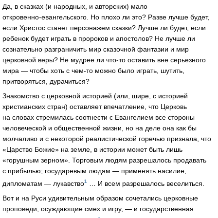
Да, в сказках (и народных, и авторских) мало
откровенно-евангельского
. Но плохо ли это? Разве лучше будет,
если Христос станет персонажем сказки? Лучше ли будет, если
ребенок будет играть в пророков и апостолов? Не лучше ли
сознательно разграничить мир сказочной фантазии и мир
церковной веры? Не мудрее ли
что-то
оставить вне серьезного
мира — чтобы хоть с
чем-то
можно было играть, шутить,
притворяться, дурачиться?
Знакомство с церковной историей (или, шире, с историей
христианских стран) оставляет впечатление, что Церковь
на словах стремилась соотнести с Евангелием все стороны
человеческой и общественной жизни, но на деле она как бы
молчаливо и с некоторой реалистической горечью признала, что
«Царство Божие» на земле, в истории может быть лишь
«горушным зерном». Торговым людям разрешалось продавать
с прибылью; государевым людям — применять насилие,
1
дипломатам — лукавство
… И всем разрешалось веселиться.
Вот и на Руси удивительным образом сочетались церковные
проповеди, осуждающие смех и игру, — и государственная