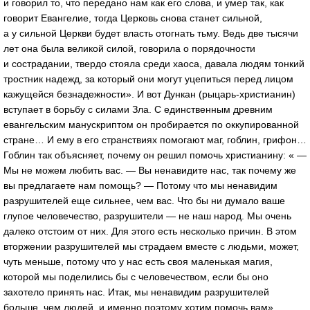
и говорил то, что передано нам как его слова, и умер так, как
говорит Евангелие, тогда Церковь снова станет сильной,
а у сильной Церкви будет власть отогнать тьму. Ведь две тысячи
лет она была великой силой, говорила о порядочности
и сострадании, твердо стояла среди хаоса, давала людям тонкий
тростник надежд, за который они могут уцепиться перед лицом
кажущейся безнадежности». И вот Дункан (
рыцарь-христианин
)
вступает в борьбу с силами Зла. С единственным древним
евангельским манускриптом он пробирается по оккупированной
стране… И ему в его странствиях помогают маг, гоблин, грифон…
Гоблин так объясняет, почему он решил помочь христианину: « —
Мы не можем любить вас. — Вы ненавидите нас, так почему же
вы предлагаете нам помощь? — Потому что мы ненавидим
разрушителей еще сильнее, чем вас. Что бы ни думало ваше
глупое человечество, разрушители — не наш народ. Мы очень
далеко отстоим от них. Для этого есть несколько причин. В этом
вторжении разрушителей мы страдаем вместе с людьми, может,
чуть меньше, потому что у нас есть своя маленькая магия,
которой мы поделились бы с человечеством, если бы оно
захотело принять нас. Итак, мы ненавидим разрушителей
больше, чем людей, и именно поэтому хотим помочь вам».