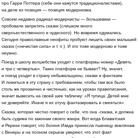
про Гарри Поттера (себе они кажутся традиционалистами),
на деле их позиция — позиция модернизма.
Совсем недавно
радикал-модернисты
— большевики —
пробовали запретить сказки (слишком много
сверхъестественного и чудесного). Но вовремя одумались.
Сегодня православные неофиты пробуют лишить своих малышей
сказок («нечистая сила»
и т. п.
). И это тоже модерново и тоже
неумно.
Поезд в школу волшебства уходит с платформы номер «Девять
и три с четвертью». Таких платформ не бывает? Ну, значит,
и поезд уходит в страну небывальщины, сказки и фантазии.
И ломиться в эту страну с требованием, чтобы там все было
столь же прозаично и чистенько, как на уроках правописания,
значит вывесить на своей шее табличку: «Я тупица. Детей мне
не доверяйте. Иначе я их отучу фантазировать и смеяться».
Сказка, которая честно говорит о себе, что она -сказка, и должна
быть судима по законам своего жанра. Вот когда Блаватская
и Рерихи говорят, что богиня Изида принесла пшеницу землянам
с Венеры и на полном серьезе уверяют, что этот факт