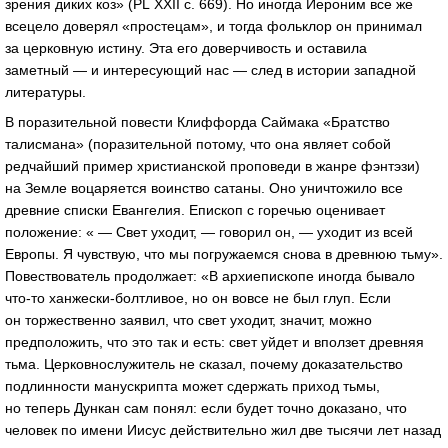
зрения диких коз» (PL XXII с. 669). Но иногда Иероним все же
всецело доверял «простецам», и тогда фольклор он принимал
за церковную истину. Эта его доверчивость и оставила
заметный — и интересующий нас — след в истории западной
литературы.
В поразительной повести Клиффорда Саймака «Братство
талисмана» (поразительной потому, что она являет собой
редчайший пример христианской проповеди в жанре фэнтэзи)
на Земле воцаряется воинство сатаны. Оно уничтожило все
древние списки Евангелия. Епископ с горечью оценивает
положение: « — Свет уходит, — говорил он, — уходит из всей
Европы. Я чувствую, что мы погружаемся снова в древнюю тьму».
Повествователь продолжает: «В архиепископе иногда бывало
что-то
ханжески-болтливое
, но он вовсе не был глуп. Если
он торжественно заявил, что свет уходит, значит, можно
предположить, что это так и есть: свет уйдет и вползет древняя
тьма. Церковнослужитель не сказал, почему доказательство
подлинности манускрипта может сдержать приход тьмы,
но теперь Дункан сам понял: если будет точно доказано, что
человек по имени Иисус действительно жил две тысячи лет назад