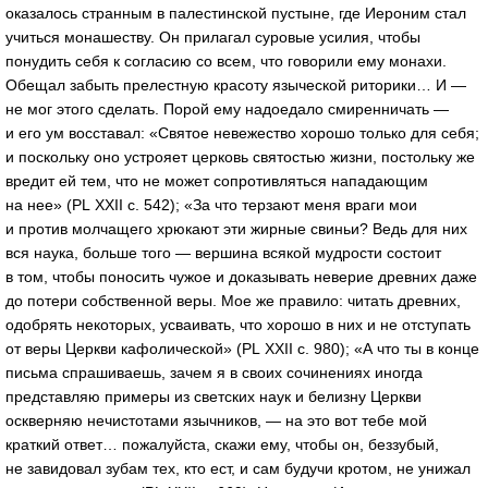
оказалось странным в палестинской пустыне, где Иероним стал
учиться монашеству. Он прилагал суровые усилия, чтобы
понудить себя к согласию со всем, что говорили ему монахи.
Обещал забыть прелестную красоту языческой риторики… И —
не мог этого сделать. Порой ему надоедало смиренничать —
и его ум восставал: «Святое невежество хорошо только для себя;
и поскольку оно устрояет церковь святостью жизни, постольку же
вредит ей тем, что не может сопротивляться нападающим
на нее» (PL XXII с. 542); «За что терзают меня враги мои
и против молчащего хрюкают эти жирные свиньи? Ведь для них
вся наука, больше того — вершина всякой мудрости состоит
в том, чтобы поносить чужое и доказывать неверие древних даже
до потери собственной веры. Мое же правило: читать древних,
одобрять некоторых, усваивать, что хорошо в них и не отступать
от веры Церкви кафолической» (PL XXII с. 980); «А что ты в конце
письма спрашиваешь, зачем я в своих сочинениях иногда
представляю примеры из светских наук и белизну Церкви
оскверняю нечистотами язычников, — на это вот тебе мой
краткий ответ… пожалуйста, скажи ему, чтобы он, беззубый,
не завидовал зубам тех, кто ест, и сам будучи кротом, не унижал