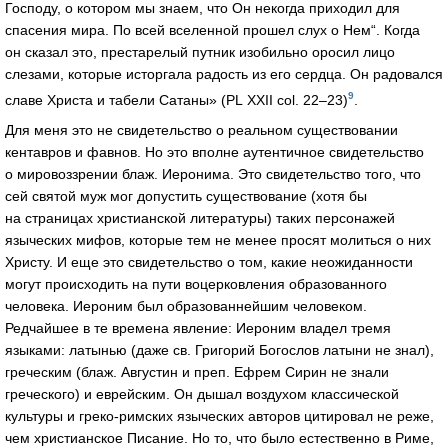
Господу, о котором мы знаем, что Он некогда приходил для
спасения мира. По всей вселенной прошел слух о Нем“. Когда
он сказал это, престарелый путник изобильно оросил лицо
слезами, которые исторгала радость из его сердца. Он радовался
9
славе Христа и табели Сатаны» (PL XXII col. 22–23)
.
Для меня это не свидетельство о реальном существовании
кентавров и фавнов. Но это вполне аутентичное свидетельство
о мировоззрении блаж. Иеронима. Это свидетельство того, что
сей святой муж мог допустить существование (хотя бы
на страницах христианской литературы) таких персонажей
языческих мифов, которые тем не менее просят молиться о них
Христу. И еще это свидетельство о том, какие неожиданности
могут происходить на пути воцерковления образованного
человека. Иероним был образованнейшим человеком.
Редчайшее в те времена явление: Иероним владел тремя
языками: латынью (даже св. Григорий Богослов латыни не знал),
греческим (блаж. Августин и преп. Ефрем Сирин не знали
греческого) и еврейским. Он дышал воздухом классической
культуры и
греко-римских
языческих авторов цитировал не реже,
чем христианское Писание. Но то, что было естественно в Риме,