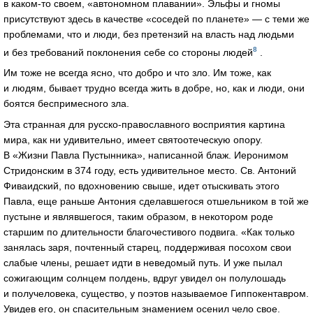
в
каком-то
своем, «автономном плавании». Эльфы и гномы
присутствуют здесь в качестве «соседей по планете» — с теми же
проблемами, что и люди, без претензий на власть над людьми
8
и без требований поклонения себе со стороны людей
.
Им тоже не всегда ясно, что добро и что зло. Им тоже, как
и людям, бывает трудно всегда жить в добре, но, как и люди, они
боятся беспримесного зла.
Эта странная для
русско-православного
восприятия картина
мира, как ни удивительно, имеет святоотеческую опору.
В «Жизни Павла Пустынника», написанной блаж. Иеронимом
Стридонским в 374 году, есть удивительное место. Св. Антоний
Фиваидский, по вдохновению свыше, идет отыскивать этого
Павла, еще раньше Антония сделавшегося отшельником в той же
пустыне и являвшегося, таким образом, в некотором роде
старшим по длительности благочестивого подвига. «Как только
занялась заря, почтенный старец, поддерживая посохом свои
слабые члены, решает идти в неведомый путь. И уже пылал
сожигающим солнцем полдень, вдруг увидел он полулошадь
и получеловека, существо, у поэтов называемое Гиппокентавром.
Увидев его, он спасительным знамением осенил чело свое.