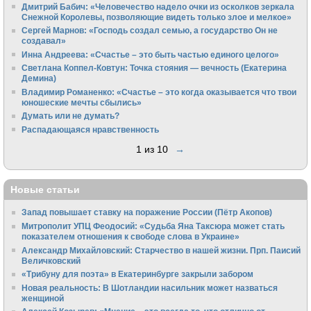
Дмитрий Бабич: «Человечество надело очки из осколков зеркала
Снежной Королевы, позволяющие видеть только злое и мелкое»
Сергей Марнов: «Господь создал семью, а государство Он не
создавал»
Инна Андреева: «Счастье – это быть частью единого целого»
Светлана Коппел-Ковтун: Точка стояния — вечность (Екатерина
Демина)
Владимир Романенко: «Счастье – это когда оказывается что твои
юношеские мечты сбылись»
Думать или не думать?
Распадающаяся нравственность
1 из 10
→
Новые статьи
Запад повышает ставку на поражение России (Пётр Акопов)
Митрополит УПЦ Феодосий: «Судьба Яна Таксюра может стать
показателем отношения к свободе слова в Украине»
Алек­сандр Михайловский: Старчество в нашей жизни. Прп. Паисий
Величковский
«Трибуну для поэта» в Екатеринбурге закрыли забором
Новая реальность: В Шотландии насильник может назваться
женщиной