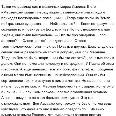
Таков же расклад сил в сказочных мирах Льюиса. В его
«Мерзейшей мощи» перед лицом сатанинского зла к людям
приходят неожиданные помощники: «Тогда еще жили на Земле
нейтральные существа… — Нейтральные? — Конечно, разумное
сознание или повинуется Богу, или нет. Но по отношению к нам,
людям, они были нейтральны. — Это ты про эльдилов… про
ангелов? — Слово „ангел“ не однозначно. Строго
терминологически, они — силы. Но суть в другом. Даже эльдилов
сейчас легче разделить на злых и добрых, чем при Мерлине.
Тогда на Земле были твари… как бы это сказать?., занятые своим
делом. Они не помогали человеку и не вредили. У Павла об этом
говорится. А еще раньше… все эти боги, феи, эльфы… общение
с ними могло быть невинным, но небезопасным. Они как бы
сортировали тех, кто вступал с ними в контакт. Не нарочно, они
иначе просто не могли. Мерлин благочестив и смирен, но
чего-то
он лишен. Он слишком спокоен, словно ограбленная усадьба.
А все потому, что он знал больше, чем нужно. Это как
с многоженством. Для Авраама оно грехом не было, но мы ведь
чувствуем, что даже его оно в
чем-то
обездолило… Именно
эльдилы открыли Рэнсому, что существует заговор против