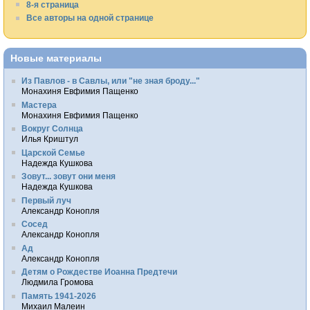
8-я страница
Все авторы на одной странице
Новые материалы
Из Павлов - в Савлы, или "не зная броду..."
Монахиня Евфимия Пащенко
Мастера
Монахиня Евфимия Пащенко
Вокруг Солнца
Илья Криштул
Царской Семье
Надежда Кушкова
Зовут... зовут они меня
Надежда Кушкова
Первый луч
Александр Конопля
Сосед
Александр Конопля
Ад
Александр Конопля
Детям о Рождестве Иоанна Предтечи
Людмила Громова
Память 1941-2026
Михаил Малеин