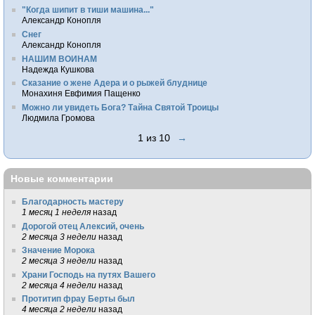
"Когда шипит в тиши машина..."
Александр Конопля
Снег
Александр Конопля
НАШИМ ВОИНАМ
Надежда Кушкова
Сказание о жене Адера и о рыжей блуднице
Монахиня Евфимия Пащенко
Можно ли увидеть Бога? Тайна Святой Троицы
Людмила Громова
1 из 10
→
Новые комментарии
Благодарность мастеру
1 месяц 1 неделя
назад
Дорогой отец Алексий, очень
2 месяца 3 недели
назад
Значение Морока
2 месяца 3 недели
назад
Храни Господь на путях Вашего
2 месяца 4 недели
назад
Протитип фрау Берты был
4 месяца 2 недели
назад