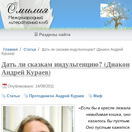
Перейти к основному содержанию
Омилия
Международный
литературный клуб
☰ Разделы сайта
Вы здесь
Главная
Статьи
Дать ли сказкам индульгенцию? (Диакон Андрей
Кураев)
Дать ли сказкам индульгенцию? (Диакон
Андрей Кураев)
Опубликовано: 14/08/2011
Статьи
Протодиакон Андрей Кураев
Миф
«Если бы в кресле лежала
невидимая кошка, оно
казалось бы пустым.
Оно пустым кажется.