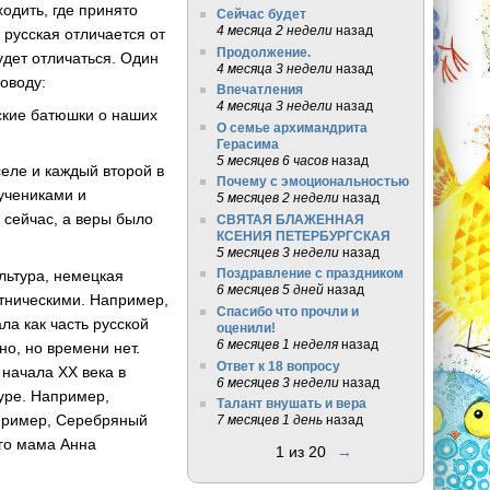
ходить, где принято
Сейчас будет
4 месяца 2 недели
назад
ь русская отличается от
Продолжение.
удет отличаться. Один
4 месяца 3 недели
назад
оводу:
Впечатления
4 месяца 3 недели
назад
еские батюшки о наших
О семье архимандрита
Герасима
5 месяцев 6 часов
назад
еле и каждый второй в
Почему с эмоциональностью
мучениками и
5 месяцев 2 недели
назад
 сейчас, а веры было
СВЯТАЯ БЛАЖЕННАЯ
КСЕНИЯ ПЕТЕРБУРГСКАЯ
5 месяцев 3 недели
назад
Поздравление с праздником
ультура, немецкая
6 месяцев 5 дней
назад
этническими. Например,
Спасибо что прочли и
ла как часть русской
оценили!
6 месяцев 1 неделя
назад
но, но времени нет.
Ответ к 18 вопросу
 начала XX века в
6 месяцев 3 недели
назад
туре. Например,
Талант внушать и вера
апример, Серебряный
7 месяцев 1 день
назад
его мама Анна
1 из 20
→