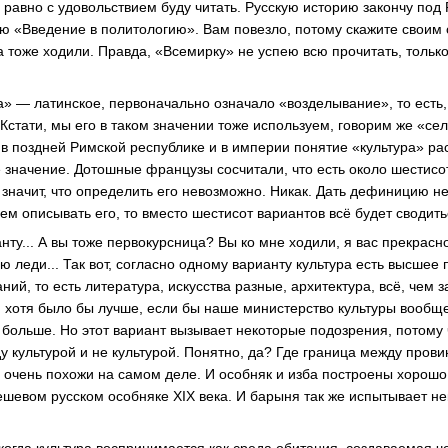
ё равно с удовольствием буду читать. Русскую историю закончу по
таю «Введение в политологию». Вам повезло, потому скажите своим
а тоже ходили. Правда, «Всемирку» не успею всю прочитать, только
ра» — латинское, первоначально означало «возделывание», то есть
Кстати, мы его в таком значении тоже используем, говорим же «се
е в поздней Римской республике и в империи понятие «культура» р
значение. Дотошные французы сосчитали, что есть около шестисо
 значит, что определить его невозможно. Никак. Дать дефиницию н
ем описывать его, то вместо шестисот вариантов всё будет сводить
ту... А вы тоже первокурсница? Вы ко мне ходили, я вас прекрасн
ю леди... Так вот, согласно одному варианту культура есть высшее
ий, то есть литература, искусства разные, архитектура, всё, чем 
, хотя было бы лучше, если бы наше министерство культуры вообщ
 больше. Но этот вариант вызывает некоторые подозрения, потому 
у культурой и не культурой. Понятно, да? Где граница между про
 очень похожи на самом деле. И особняк и изба построены хорошо.
дешевом русском особняке XIX века. И барыня так же испытывает н