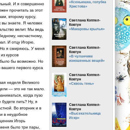
«Ксеньюшка, голубка
ельный. И я совершенно
Христова»
лжен прочитать за этот
ам, второму курсу,
Светлана Коппел-
к вы знаете. Я человек
Ковтун
альство велит. Мы ведь
«Макаровы крылья»
бедному, несчастному,
ал. И отцу Игорю,
Светлана Коппел-
 Но я смиряюсь. У меня
Ковтун
 из курсов
«В чуланчике
изношенных вещей»
о было бы возможно. Но
з вашего первого курса
Светлана Коппел-
Ковтун
вая неделя Великого
«Сквозь тень»
дели — это не так мало.
аниматься, когда пузо
 будете пить? Ну, я
Светлана Коппел-
стной. Во вторник и в
Ковтун
«Высекательница
ли в неудобное
Искр»
щенник Игорь
 меня было три пары,