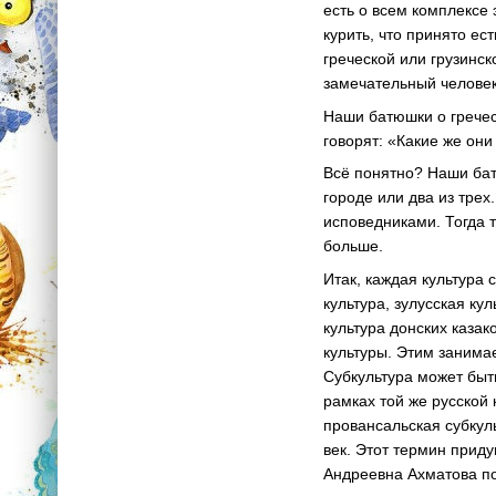
есть о всем комплексе э
курить, что принято ест
греческой или грузинск
замечательный человек
Наши батюшки о гречес
говорят: «Какие же он
Всё понятно? Наши бат
городе или два из трех
исповедниками. Тогда 
больше.
Итак, каждая культура 
культура, зулусская ку
культура донских казак
культуры. Этим занимае
Субкультура может быть
рамках той же русской
провансальская субкул
век. Этот термин прид
Андреевна Ахматова п