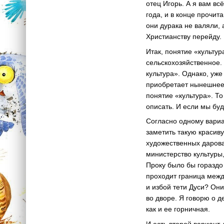
отец Игорь. А я вам вс
года, и в конце прочи
они дурака не валяли, 
Христианству перейду.
Итак, понятие «культу
сельскохозяйственное. 
культура». Однако, уж
приобретает нынешнее 
понятие «культура». То
описать. И если мы буд
Согласно одному вариан
заметить такую красиву
художественных дарован
министерство культуры
Проку было бы гораздо
проходит граница межд
и избой тети Дуси? Они
во дворе. Я говорю о 
как и ее горничная.