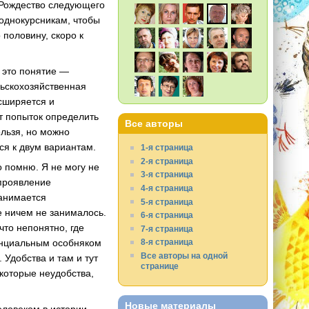
д Рождество следующего
 однокурсникам, чтобы
 половину, скоро к
, это понятие —
льскохозяйственная
асширяется и
т попыток определить
Все авторы
ельзя, но можно
ся к двум вариантам.
1-я страница
2-я страница
о помню. Я не могу не
3-я страница
 проявление
4-я страница
занимается
5-я страница
е ничем не занималось.
6-я страница
что непонятно, где
7-я страница
8-я страница
винциальным особняком
Все авторы на одной
 Удобства и там и тут
странице
екоторые неудобства,
Новые материалы