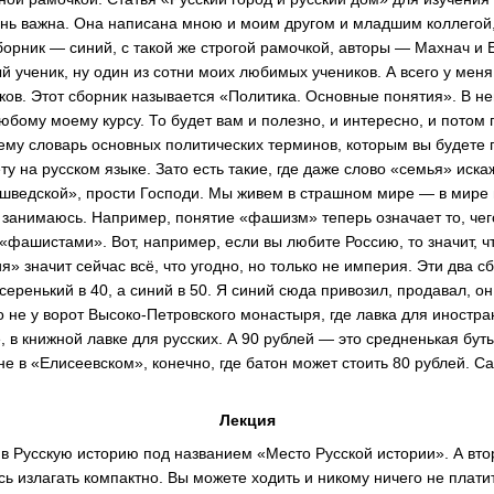
ень важна. Она написана мною и моим другом и младшим коллегой
орник — синий, с такой же строгой рамочкой, авторы — Махнач и
ученик, ну один из сотни моих любимых учеников. А всего у меня 
ков. Этот сборник называется «Политика. Основные понятия». В н
юбому моему курсу. То будет вам и полезно, и интересно, и потом 
ему словарь основных политических терминов, которым вы будете 
ету на русском языке. Зато есть такие, где даже слово «семья» иск
шведской», прости Господи. Мы живем в страшном мире — в мире
 занимаюсь. Например, понятие «фашизм» теперь означает то, чего
«фашистами». Вот, например, если вы любите Россию, то значит, ч
» значит сейчас всё, что угодно, но только не империя. Эти два с
серенький в 40, а синий в 50. Я синий сюда привозил, продавал, он
о не у ворот Высоко-Петровского монастыря, где лавка для иностр
, в книжной лавке для русских. А 90 рублей — это средненькая бут
не в «Елисеевском», конечно, где батон может стоить 80 рублей. Са
Лекция
 в Русскую историю под названием «Место Русской истории». А вто
 излагать компактно. Вы можете ходить и никому ничего не платит