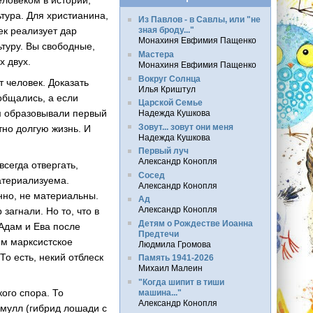
еловеком в истории,
ьтура. Для христианина,
Из Павлов - в Савлы, или "не
ек реализует дар
зная броду..."
Монахиня Евфимия Пащенко
ьтуру. Вы свободные,
Мастера
х двух.
Монахиня Евфимия Пащенко
Вокруг Солнца
т человек. Доказать
Илья Криштул
общались, а если
Царской Семье
ем образовывали первый
Надежда Кушкова
Зовут... зовут они меня
тно долгую жизнь. И
Надежда Кушкова
Первый луч
Александр Конопля
сегда отвергать,
Сосед
материализуема.
Александр Конопля
нно, не материальны.
Ад
Александр Конопля
загнали. Но то, что в
Детям о Рождестве Иоанна
 Адам и Ева после
Предтечи
ем марксистское
Людмила Громова
То есть, некий отблеск
Память 1941-2026
Михаил Малеин
"Когда шипит в тиши
ого спора. То
машина..."
Александр Конопля
 мулл (гибрид лошади с