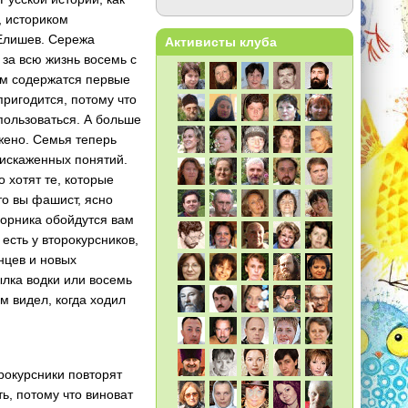
, историком
 Елишев. Сережа
Активисты клуба
за всю жизнь восемь с
ем содержатся первые
пригодится, потому что
пользоваться. А больше
ажено. Семья теперь
 искаженных понятий.
 хотят те, которые
то вы фашист, ясно
борника обойдутся вам
 есть у второкурсников,
анцев и новых
ылка водки или восемь
м видел, когда ходил
рокурсники повторят
ь, потому что виноват