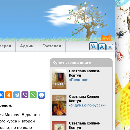
лерея
Админ
Гостевая
Купить наши книги
Светлана Коппел-
Ковтун
«Полотно»
Светлана Коппел-
Ковтун
«Я думаю по-русски»
анятий
ич Махнач. Я должен
ого курса и второй
Светлана Коппел-
овно, не по воле
Ковтун