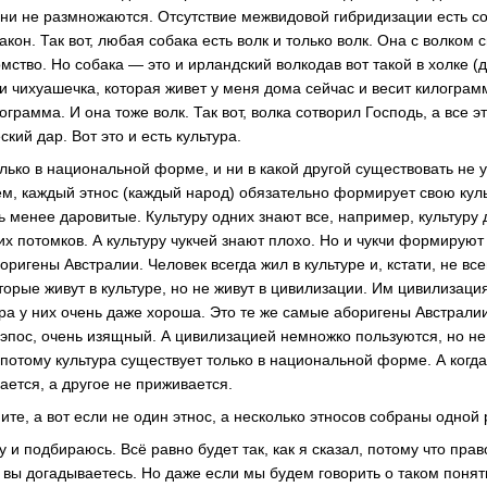
они не размножаются. Отсутствие межвидовой гибридизации есть с
кон. Так вот, любая собака есть волк и только волк. Она с волком
мство. Но собака — это и ирландский волкодав вот такой в холке (д
и чихуашечка, которая живет у меня дома сейчас и весит килограм
ограмма. И она тоже волк. Так вот, волка сотворил Господь, а все 
кий дар. Вот это и есть культура.
лько в национальной форме, и ни в какой другой существовать не у
ем, каждый этнос (каждый народ) обязательно формирует свою куль
 менее даровитые. Культуру одних знают все, например, культуру 
их потомков. А культуру чукчей знают плохо. Но и чукчи формируют 
ригены Австралии. Человек всегда жил в культуре и, кстати, не все
торые живут в культуре, но не живут в цивилизации. Им цивилизаци
ура у них очень даже хороша. Это те же самые аборигены Австралии
эпос, очень изящный. А цивилизацией немножко пользуются, но не 
потому культура существует только в национальной форме. А когда
ается, а другое не приживается.
ите, а вот если не один этнос, а несколько этносов собраны одной
ому и подбираюсь. Всё равно будет так, как я сказал, потому что пр
к вы догадываетесь. Но даже если мы будем говорить о таком поняти