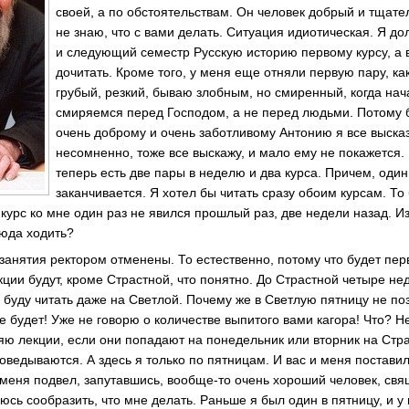
своей, а по обстоятельствам. Он человек добрый и тщат
не знаю, что с вами делать. Ситуация идиотическая. Я до
и следующий семестр Русскую историю первому курсу, а в
дочитать. Кроме того, у меня еще отняли первую пару, ка
грубый, резкий, бываю злобным, но смиренный, когда нач
смиряемся перед Господом, а не перед людьми. Потому 
очень доброму и очень заботливому Антонию я все высказ
несомненно, тоже все выскажу, и мало ему не покажется.
теперь есть две пары в неделю и два курса. Причем, один
заканчивается. Я хотел бы читать сразу обоим курсам. Т
 курс ко мне один раз не явился прошлый раз, две недели назад. И
сюда ходить?
анятия ректором отменены. То естественно, потому что будет пер
кции будут, кроме Страстной, что понятно. До Страстной четыре не
 буду читать даже на Светлой. Почему же в Светлую пятницу не поз
ое будет! Уже не говорю о количестве выпитого вами кагора! Что? Не
яю лекции, если они попадают на понедельник или вторник на Стра
оведываются. А здесь я только по пятницам. И вас и меня постави
меня подвел, запутавшись, вообще-то очень хороший человек, свя
сь сообразить, что мне делать. Раньше я был один в пятницу, и у