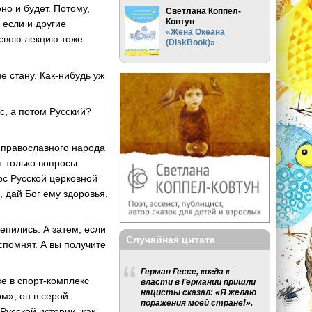
оно и будет. Потому,
Светлана Коппел-
Ковтун
 если и другие
«Жена Океана
и свою лекцию тоже
(DiskBook)»
е стану. Как-нибудь уж
с, а потом Русский?
у православного народа
т только вопросы
рс Русской церковной
, дай Бог ему здоровья,
епились. А затем, если
Случайная цитата
спомнят. А вы получите
Герман Гессе, когда к
е в спорт-комплекс
власти в Германии пришли
нацисты сказал: «Я желаю
м», он в серой
поражения моей стране!».
Русской истории, как