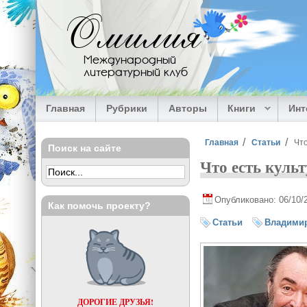
Перейти к основному содержанию
Омилия
Международный
литературный клуб
Главная
Рубрики
Авторы
Книги
Ин
Вы здесь
Главная
Статьи
Что
Поиск на сайте
Что есть куль
Опубликовано: 06/10/
Как помочь проекту?
Статьи
Владими
ДОРОГИЕ ДРУЗЬЯ!