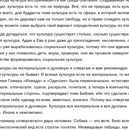
 когда культура воспринимается как среда обитания, создаваемая ч
ах, культура есть то, что не природа. Всё, что не природа, есть кул
 всего, для буддиста тоже культура есть та сфера, в которой челов
дин, но он даровал нам не только свободу, но и право созидать кул
му можете сами выбрать свой вариант определения культуры из эти
да догадаться, что культура существует столько, сколько существуе
ая культура. Адам и Ева в раю даже до грехопадения, несомненно, 
что уже вырабатывалась социальная культура, потому что они вдво
ия у них появились дети, внуки, правнуки, они же прожили невероя
ействе формировалась социальная культура.
ьтуры на материальную и духовную я отвергаю и вам рекомендую в
 культуры не бывает. И всякая культура если не материальна, то 
пеи Гомера «Илиада» и «Одиссея» были первоначально, естестве
ли, отпечатали, сшили, раскрыли, почитали, а теперь в компьютер 
материальные стороны, подтверждает тоже Библия, ибо что сделали
лали себе одежду из кожи, животных, конечно. Потому мы отверга
териальную и духовную. Культура вся материальна и вся духовна. 
я. Иначе и невозможно.
ример сотворческого дара человека. Собака — это волк. Безо всяк
Биологический вид есть строгое понятие. Межвидовые гибриды, как