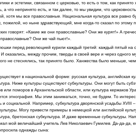
тики и эстетики, связанном с церковью, то есть о том, как принято 
ь, а что непринято есть, и так далее, то мы увидим, что церковност
ой, хотя мы все православные. Национальная культура все равно б
, пожилой, но ныне здравствующий, мне когда-то сказал по этому п
ких говорят: «Какие же они православные? Они же курят!» А греч
и православные? Они же чай пьют!».
юшки перед революцией курили каждый третий: каждый пятый на с
. И оказались, между прочим, тверды в своей вере и через одного 
того не стеснялись, так принято было. Ханжества было меньше, чем
существует в национальной форме: русская культура, английская к
льтура. Ниже культуры существуют субкультуры. Они могут быть суб
ов или поморов в Архангельской области, или культура кержаков Ура
тся этнография. Мы этим заниматься, точно, не будем. То интерес
 и социальной. Например, субкультура дворянской усадьбы XVIII –
 культуры. Могу привести примеры в немецкой или английской куль
ьтура, бретонская субкультура. И даже временные субкультуры. Н
умал мой величайший учитель Лев Николаевич Гумилев. Да-да-да, 
опросила однажды сына: