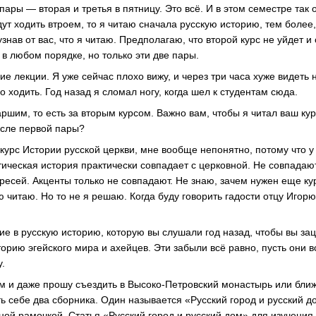
 пары — вторая и третья в пятницу. Это всё. И в этом семестре так 
ут ходить втроем, то я читаю сначала русскую историю, тем более,
узнав от вас, что я читаю. Предполагаю, что второй курс не уйдет 
 в любом порядке, но только эти две пары.
е лекции. Я уже сейчас плохо вижу, и через три часа хуже видеть н
 ходить. Год назад я сломал ногу, когда шел к студентам сюда.
ршим, то есть за вторым курсом. Важно вам, чтобы я читал ваш кур
осле первой пары?
 курс Истории русской церкви, мне вообще непонятно, потому что 
тическая история практически совпадает с церковной. Не совпадаю
ересей. Акценты только не совпадают. Не знаю, зачем нужен еще ку
ю читаю. Но то не я решаю. Когда буду говорить гадости отцу Игорю
е в русскую историю, которую вы слушали год назад, чтобы вы зац
орию эгейского мира и ахейцев. Эти забыли всё равно, пусть они в
у.
 и даже прошу съездить в Высоко-Петровский монастырь или ближ
ь себе два сборника. Один называется «Русский город и русский до
ной рамочкой. Статья «Русский город и русский дом» для изучения 