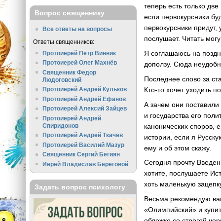
теперь есть только две
Вопрос священнику
если первокурсники буд
первокурсники придут, 
Все ответы на вопросы
послушает. Читать могу
Ответы священников:
Я соглашаюсь на поздни
Протоиерей Пётр Винник
Протоиерей Олег Махнёв
доползу. Сюда неудобно
Священник Федор
Последнее слово за ста
Людоговский
Кто-то хочет уходить п
Протоиерей Андрей Кульков
Протоиерей Андрей Ефанов
А зачем они поставили
Протоиерей Алексий Зайцев
и государства его поли
Протоиерей Андрей
канонических споров, 
Спиридонов
Протоиерей Андрей Ткачёв
истории, если я Русску
Протоиерей Василий Мазур
ему и об этом скажу.
Священник Сергий Бегиян
Сегодня прочту Введени
Иерей Владислав Береговой
хотите, послушаете Ист
хоть маленькую зацепк
Задать вопрос психологу
Весьма рекомендую вам
«Олимпийский» и купит
обложке со строгой чер