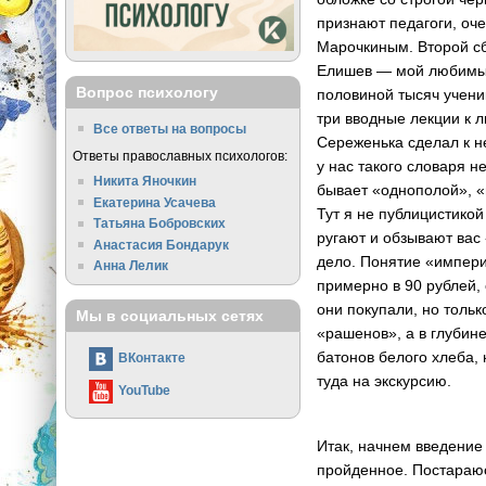
признают педагоги, оч
Марочкиным. Второй сб
Елишев — мой любимый 
Вопрос психологу
половиной тысяч учени
три вводные лекции к л
Все ответы на вопросы
Сереженька сделал к н
Ответы православных психологов:
у нас такого словаря н
Никита Яночкин
бывает «однополой», «
Екатерина Усачева
Тут я не публицистикой
Татьяна Бобровских
ругают и обзывают вас 
Анастасия Бондарук
дело. Понятие «империя
Анна Лелик
примерно в 90 рублей, 
они покупали, но тольк
Мы в социальных сетях
«рашенов», а в глубине
батонов белого хлеба, 
ВКонтакте
туда на экскурсию.
YouTube
Итак, начнем введение
пройденное. Постараюсь