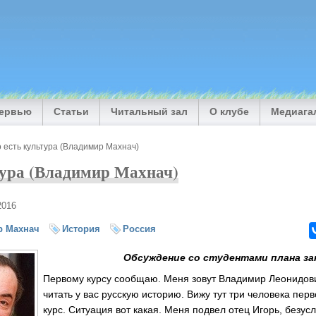
тервью
Статьи
Читальный зал
О клубе
Медиага
 есть культура (Владимир Махнач)
тура (Владимир Махнач)
2016
р Махнач
История
Россия
Обсуждение со студентами плана з
Первому курсу сообщаю. Меня зовут Владимир Леонидов
читать у вас русскую историю. Вижу тут три человека перв
курс. Ситуация вот какая. Меня подвел отец Игорь, безусл