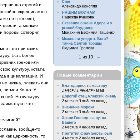
Снег
овершенно строгий и
Александр Конопля
 спокойно скрещивается
НАШИМ ВОИНАМ
Надежда Кушкова
аже не в голове),
Сказание о жене Адера и о
м двести, а мелкие
рыжей блуднице
эти породы сотворил
Монахиня Евфимия Пащенко
Можно ли увидеть Бога?
Тайна Святой Троицы
Людмила Громова
меет, ни при каких
туру. Есть более
1 из 10
→
древних греков или
свою культуру, кстати,
Новые комментарии
гда в цивилизации. И
я не нужна, плевать они
Благодарность мастеру
, пигмеи Конго. У
1 месяц 1 неделя
назад
Дорогой отец Алексий, очень
своей. Но культуру
2 месяца 3 недели
назад
 заимствуют что-
Значение Морока
2 месяца 3 недели
назад
Храни Господь на путях
 религией?
Вашего
2 месяца 4 недели
назад
авославие, вообще-то
Протитип фрау Берты был
и как церковность, то
4 месяца 2 недели
назад