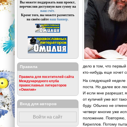
Вы можете поддержать наш проект,
перечислив доступную вам сумму на
наш счёт.
Кроме того, вы можете разместить
на своём сайте
наш баннер.
дело в том, что первый
Правила
кто-нибудь еще хочет 
Правила для посетителей сайта
На следующей неделе з
Международного клуба
православных литераторов
поста. Но далее все ле
«Омилия»
И если мне разрешат, я
от куличей уже вот так
Вход для авторов
буду. Обычно не отмен
четверг многие уже исп
Войти на сайт
положение. Повторяю, 
Кириллов. Потому пытаю