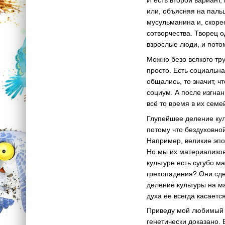
И есть второй вариант,
или, объясняя на пальц
мусульманина и, скорее
сотворчества. Творец о
взрослые люди, и пото
Можно безо всякого тру
просто. Есть социальн
общались, то значит, 
социум. А после изгнан
всё то время в их сем
Глупейшее деление кул
потому что бездуховной
Например, великие эпо
Но мы их материализова
культуре есть сугубо 
грехопадения? Они сде
деление культуры на ма
духа ее всегда касаетс
Приведу мой любимый п
генетически доказано. 