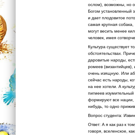
ослом), возможны, но 
Богом установленный за
и дает плодовитое пото
самая крупная собака, 
могут весить менее кил
человек, имея сотворчес
Культура существует то
обстоятельствах. Прич
даровитые народы, есть
ромеев (византийцев), 
очень изящную. Или або
сейчас есть народы, ко
на нее хотели. А культ
пигмеев изумительный 
формируют все нации, 
нибудь, то одно прижив
Вопрос студента: Извин
Ответ: А я как раз к т
говоря, вселенское, ка