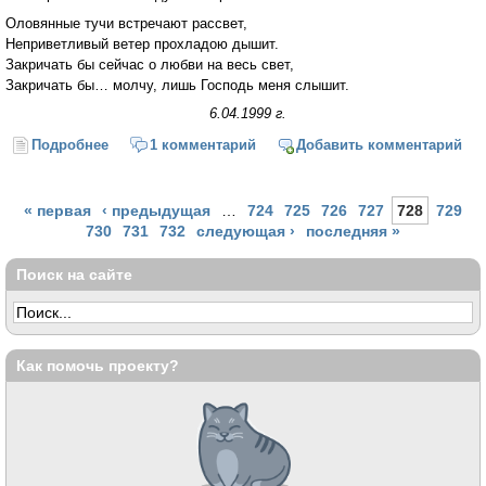
Оловянные тучи встречают рассвет,
Неприветливый ветер прохладою дышит.
Закричать бы сейчас о любви на весь свет,
Закричать бы… молчу, лишь Господь меня слышит.
6.04.1999 г.
Подробнее
о Оловянные тучи, дождливый рассвет...
1 комментарий
Добавить комментарий
Страницы
« первая
‹ предыдущая
…
724
725
726
727
728
729
730
731
732
следующая ›
последняя »
Поиск на сайте
Как помочь проекту?