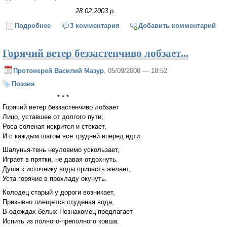
28.02.2003 р.
Подробнее
о Ранок дихає білим туманом...
3 комментария
Добавить комментарий
Горячий ветер беззастенчиво лобзает...
Протоиерей Василий Мазур
, 05/09/2008 — 18:52
Поэзия
* * *
Горячий ветер беззастенчиво лобзает
Лицо, уставшее от долгого пути;
Роса соленая искрится и стекает,
И с каждым шагом все трудней вперед идти.
Шалунья-тень неуловимо ускользает,
Играет в прятки, не давая отдохнуть.
Душа к источнику воды припасть желает,
Уста горячие в прохладу окунуть.
Колодец старый у дороги возникает,
Призывно плещется студеная вода,
В одеждах белых Незнакомец предлагает
Испить из полного-преполного ковша.