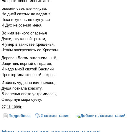
На протяженье многих лет.
Бывали светлые минуты,
Но дней святых не ведал я,
Пока в купель не окунулся
И Дух не осенил меня.
Во имя вечного спасенья
Души, окутанной грехом,
Я умер в таинстве Крещенья,
Чтобы воскреснуть со Христом.
Дарован Богом ангел сильный,
Защитник верный от врагов,
И надо мной святой Василий
Простер молитвенный покров
И жизнь чудесно изменилась,
Душа познала красоту,
В селенья света устремилась,
Отвергнув мира суету.
27.11.1999г.
Подробнее
о Пришел беспомощным ребенком
2 комментария
Добавить комментарий
Ночь густым дождем стучит в окно