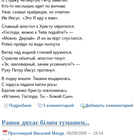
В стражу четвертую Петр заметил:
Кто-то неслышно идет по волнам,
Ужас сковал храбрецов, но ответил
Им Иисус: «Это Я иду к вам».
Славный апостол к Христу обратился:
«Господи, можно к Тебе подойти?» —
«Можно. Дерзай». И он за борт спустился,
Робко пройдя по воде полпути.
Ветер над водной стихией кружился,
Страхом объятый, апостол тонул.
«Эх, маловерный, зачем усомнился?» —
Руку Петру Иисус протянул.
В лодку вошли. Тишина воцарилась.
С паруса падали капли росы.
Братия низко Христу поклонилась:
«Истинно, Господи, Ты – Божий Сын».
Подробнее
о Солнце готовит ночную обитель...
1 комментарий
Добавить комментарий
Ранок дихає білим туманом...
Протоиерей Василий Мазур
, 05/09/2008 — 18:54