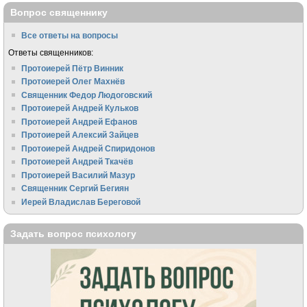
Вопрос священнику
Все ответы на вопросы
Ответы священников:
Протоиерей Пётр Винник
Протоиерей Олег Махнёв
Священник Федор Людоговский
Протоиерей Андрей Кульков
Протоиерей Андрей Ефанов
Протоиерей Алексий Зайцев
Протоиерей Андрей Спиридонов
Протоиерей Андрей Ткачёв
Протоиерей Василий Мазур
Священник Сергий Бегиян
Иерей Владислав Береговой
Задать вопрос психологу