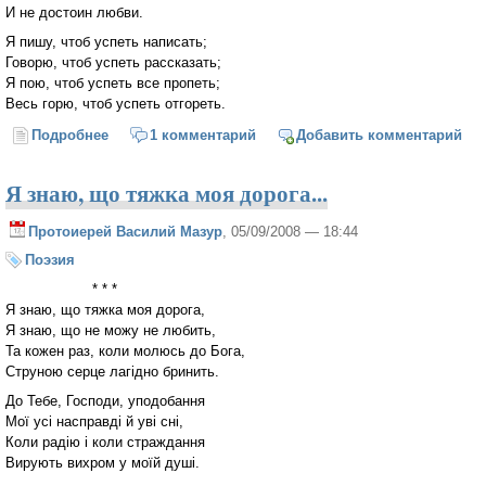
И не достоин любви.
Я пишу, чтоб успеть написать;
Говорю, чтоб успеть рассказать;
Я пою, чтоб успеть все пропеть;
Весь горю, чтоб успеть отгореть.
Подробнее
о Я пишу – не могу не писать...
1 комментарий
Добавить комментарий
Я знаю, що тяжка моя дорога...
Протоиерей Василий Мазур
, 05/09/2008 — 18:44
Поэзия
* * *
Я знаю, що тяжка моя дорога,
Я знаю, що не можу не любить,
Та кожен раз, коли молюсь до Бога,
Струною серце лагідно бринить.
До Тебе, Господи, уподобання
Мої усі насправді й уві сні,
Коли радію і коли страждання
Вирують вихром у моїй душі.