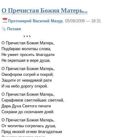
О Пречистая Божия Матерь...
Протоиерей Василий Мазур
, 05/09/2008 — 18:31
Поэзия
* * *
О Пречистая Божия Матерь,
Подбираю молитвы слова,
Не умеет просить благодати
Не окрепшая в вере душа.
О Пречистая Божия Матерь,
Омофором согрей и покрой,
Защити от невидимой рати
И на небо дорогу открой.
О Пречистая Божия Матерь,
Серафимов светлейших светлей,
Дара Духа Святого печати
Сохрани до скончания дней.
О Пречистая Божия Матерь,
От молитвы согрелась душа,
Пред иконой огнем благодатным