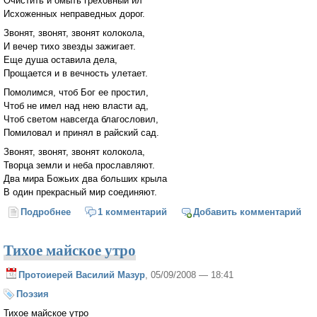
Очистить и омыть греховный ил
Исхоженных неправедных дорог.
Звонят, звонят, звонят колокола,
И вечер тихо звезды зажигает.
Еще душа оставила дела,
Прощается и в вечность улетает.
Помолимся, чтоб Бог ее простил,
Чтоб не имел над нею власти ад,
Чтоб светом навсегда благословил,
Помиловал и принял в райский сад.
Звонят, звонят, звонят колокола,
Творца земли и неба прославляют.
Два мира Божьих два больших крыла
В один прекрасный мир соединяют.
Подробнее
о Звонят, звонят, звонят колокола...
1 комментарий
Добавить комментарий
Тихое майское утро
Протоиерей Василий Мазур
, 05/09/2008 — 18:41
Поэзия
Тихое майское утро