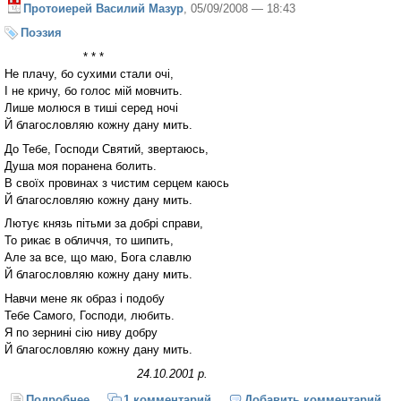
Протоиерей Василий Мазур
, 05/09/2008 — 18:43
Поэзия
* * *
Не плачу, бо сухими стали очі,
І не кричу, бо голос мій мовчить.
Лише молюся в тиші серед ночі
Й благословляю кожну дану мить.
До Тебе, Господи Святий, звертаюсь,
Душа моя поранена болить.
В своїх провинах з чистим серцем каюсь
Й благословляю кожну дану мить.
Лютує князь пітьми за добрі справи,
То рикає в обличчя, то шипить,
Але за все, що маю, Бога славлю
Й благословляю кожну дану мить.
Навчи мене як образ і подобу
Тебе Самого, Господи, любить.
Я по зернині сію ниву добру
Й благословляю кожну дану мить.
24.10.2001 р.
Подробнее
о Не плачу, бо сухими стали очі...
1 комментарий
Добавить комментарий