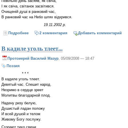
Повільно день засяяв, як свіча,
І як свіча, світанок засвітився.
Очищеній душі в ранковий час,
В ранковий час на Небо шлях відкрився.
19.11.2002 р.
Подробнее
о Повільно день розтанув, як свіча...
2 комментария
Добавить комментарий
В кадиле уголь тлеет...
Протоиерей Василий Мазур
, 05/09/2008 — 18:47
Поэзия
* * *
В кадиле уголь тлеет.
Девятый час. Спешит народ.
Незримо в сердце зреет
Молитвы благодарной плод.
Надену ризу белую,
Душистый ладан положу
И всей душой и телом
Живому Богу послужу.
Сгорают тихо свечи,