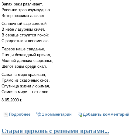
Запах реки разливает,
Россыпи трав изумрудных
Ветер незримо ласкает.
Солнечный шар золотой
В небе лазурном сияет.
В сердце струится покой:
С радостью я вспоминаю
Первое наше свиданье,
Птиц и безлюдный причал,
Молний далеких сверканье,
Шепот воды среди скал.
Самая в мире красивая,
Прямо из сказочных снов,
Спутница жизни любимая,
Самая в мире… нет слов.
8.05.2000 г.
Подробнее
о Тихое майское утро
1 комментарий
Добавить комментарий
Старая церковь с резными вратами...