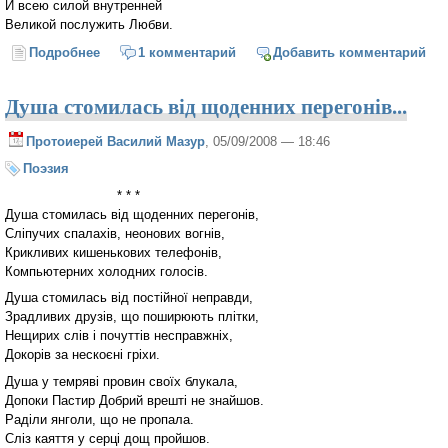
И всею силой внутренней
Великой послужить Любви.
Подробнее
о В кадиле уголь тлеет...
1 комментарий
Добавить комментарий
Душа стомилась від щоденних перегонів...
Протоиерей Василий Мазур
, 05/09/2008 — 18:46
Поэзия
* * *
Душа стомилась від щоденних перегонів,
Сліпучих спалахів, неонових вогнів,
Крикливих кишенькових телефонів,
Компьютерних холодних голосів.
Душа стомилась від постійної неправди,
Зрадливих друзів, що поширюють плітки,
Нещирих слів і почуттів несправжніх,
Докорів за нескоєні гріхи.
Душа у темряві провин своїх блукала,
Допоки Пастир Добрий врешті не знайшов.
Раділи янголи, що не пропала.
Сліз каяття у серці дощ пройшов.