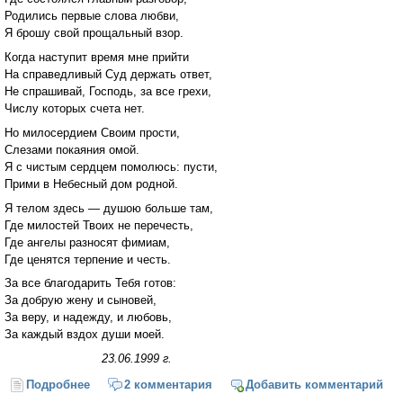
Родились первые слова любви,
Я брошу свой прощальный взор.
Когда наступит время мне прийти
На справедливый Суд держать ответ,
Не спрашивай, Господь, за все грехи,
Числу которых счета нет.
Но милосердием Своим прости,
Слезами покаяния омой.
Я с чистым сердцем помолюсь: пусти,
Прими в Небесный дом родной.
Я телом здесь — душою больше там,
Где милостей Твоих не перечесть,
Где ангелы разносят фимиам,
Где ценятся терпение и честь.
За все благодарить Тебя готов:
За добрую жену и сыновей,
За веру, и надежду, и любовь,
За каждый вздох души моей.
23.06.1999 г.
Подробнее
о И я когда-то в небо поднимусь...
2 комментария
Добавить комментарий