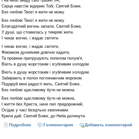
І на небо зведу свої грішнії очі,
Серце навстіж відкрию Тобі, Святий Боже,
Без любові Твоєї я жити не можу.
Без любові Твоєї я жити не можу.
Благодатний вогонь запали, Святий Боже,
У душі, що стомилась у темряві жити,
І чекає вогню, і жадає світити.
І чекає вогню, і жадає світити,
Фіміамом духмяним довічно кадити,
Та провини притрушують попелом полум'я,
Віють в душу жорстоким і згубливим холодом.
Віють в душу жорстоким і згубливим холодом,
Забирають в полон поглинаючим мороком.
Подаруй мені радості мить, Святий Боже,
Без любові щасливому бути не можна.
Без любові щасливому бути не можна,
І життя без Христа, наче пил придорожний,
Осідає у часі безцільно хвилинами.
Крила дай, Святий Боже, до Неба долинути.
Подробнее
о На молитву святу піднімусь серед ночі...
3 комментария
Добавить комментарий