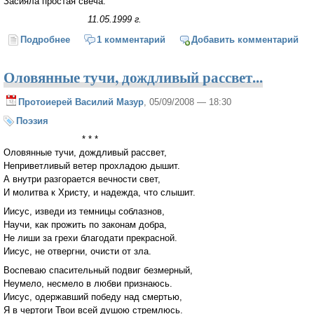
Засияла простая свеча.
11.05.1999 г.
Подробнее
о О Пречистая Божия Матерь...
1 комментарий
Добавить комментарий
Оловянные тучи, дождливый рассвет...
Протоиерей Василий Мазур
, 05/09/2008 — 18:30
Поэзия
* * *
Оловянные тучи, дождливый рассвет,
Неприветливый ветер прохладою дышит.
А внутри разгорается вечности свет,
И молитва к Христу, и надежда, что слышит.
Иисус, изведи из темницы соблазнов,
Научи, как прожить по законам добра,
Не лиши за грехи благодати прекрасной.
Иисус, не отвергни, очисти от зла.
Воспеваю спасительный подвиг безмерный,
Неумело, несмело в любви признаюсь.
Иисус, одержавший победу над смертью,
Я в чертоги Твои всей душою стремлюсь.