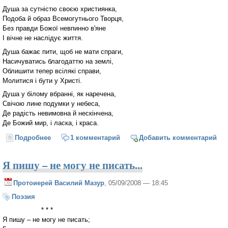
Душа за сутністю своєю християнка,
Подоба й образ Всемогутнього Творця,
Без правди Божої невпинно в'яне
І вічне не наслідує життя.
Душа бажає пити, щоб не мати спраги,
Насичуватись благодаттю на землі,
Облишити тепер всілякі справи,
Молитися і бути у Христі.
Душа у білому вбранні, як наречена,
Свічою лине подумки у небеса,
Де радість невимовна й нескінчена,
Де Божий мир, і ласка, і краса.
Подробнее
о Душа стомилась від щоденних перегонів...
1 комментарий
Добавить комментарий
Я пишу – не могу не писать...
Протоиерей Василий Мазур
, 05/09/2008 — 18:45
Поэзия
* * *
Я пишу – не могу не писать;