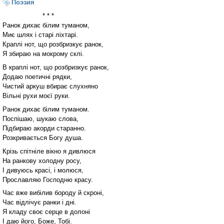
Поэзия
* * *
Ранок дихає білим туманом,
Миє шлях і старі ліхтарі.
Краплі нот, що розбризкує ранок,
Я збираю на мокрому склі.
В краплі нот, що розбризкує ранок,
Додаю поетичні рядки,
Чистий аркуш вбирає слухняно
Вільні рухи моєї руки.
Ранок дихає білим туманом.
Поспішаю, шукаю слова,
Підбираю акорди старанно.
Розкривається Богу душа.
Крізь спітніле вікно я дивлюся
На ранкову холодну росу,
І дивуюсь красі, і молюся,
Прославляю Господню красу.
Час вже вибілив бороду й скроні,
Час відлічує ранки і дні.
Я кладу своє серце в долоні
І даю його, Боже, Тобі.