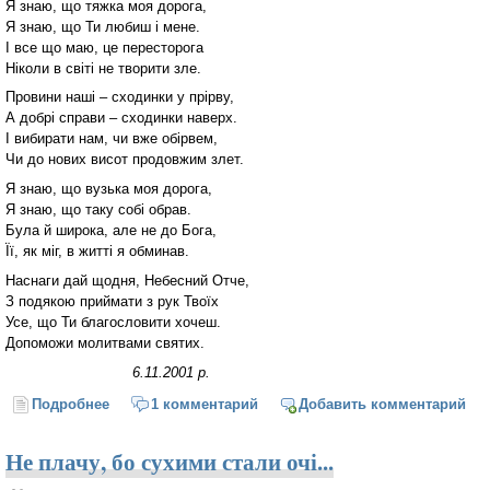
Я знаю, що тяжка моя дорога,
Я знаю, що Ти любиш і мене.
І все що маю, це пересторога
Ніколи в світі не творити зле.
Провини наші – сходинки у прірву,
А добрі справи – сходинки наверх.
І вибирати нам, чи вже обірвем,
Чи до нових висот продовжим злет.
Я знаю, що вузька моя дорога,
Я знаю, що таку собі обрав.
Була й широка, але не до Бога,
Її, як міг, в житті я обминав.
Наснаги дай щодня, Небесний Отче,
З подякою приймати з рук Твоїх
Усе, що Ти благословити хочеш.
Допоможи молитвами святих.
6.11.2001 р.
Подробнее
о Я знаю, що тяжка моя дорога...
1 комментарий
Добавить комментарий
Не плачу, бо сухими стали очі...