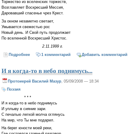
Торжество из вселенских торжеств,
Возглавляет Воскресший Мессия,
Даровавший спасенье чрез Крест.
За окном незаметно светает,
Умывается свежестью рос
Новый день. И Свой путь продолжает
По вселенной Воскресший Христос.
2.11.1999 г.
Подробнее
о Отгудели пасхальные звоны...
1 комментарий
Добавить комментарий
И я когда-то в небо поднимусь...
Протоиерей Василий Мазур
, 05/09/2008 — 18:34
Поэзия
* * *
И я когда-то в небо поднимусь
И уплыву в сияние зари.
С печалью легкой молча оглянусь
На мир, что Ты мне подарил.
На берег юности моей реки,
Где состоялся главный разговор,