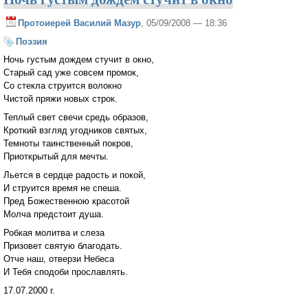
Протоиерей Василий Мазур
, 05/09/2008 — 18:36
Поэзия
Ночь густым дождем стучит в окно,
Старый сад уже совсем промок,
Со стекла струится волокно
Чистой пряжи новых строк.
Теплый свет свечи средь образов,
Кроткий взгляд угодников святых,
Темноты таинственный покров,
Приоткрытый для мечты.
Льется в сердце радость и покой,
И струится время не спеша.
Пред Божественною красотой
Молча предстоит душа.
Робкая молитва и слеза
Призовет святую благодать.
Отче наш, отверзи Небеса
И Тебя сподоби прославлять.
17.07.2000 г.