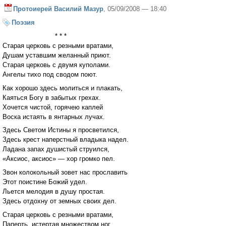
Протоиерей Василий Мазур
, 05/09/2008 — 18:40
Поэзия
* * *
Старая церковь с резными вратами,
Душам уставшим желанный приют.
Старая церковь с двумя куполами.
Ангелы тихо под сводом поют.
Как хорошо здесь молиться и плакать,
Каяться Богу в забытых грехах.
Хочется чистой, горячею каплей
Воска истаять в янтарных лучах.
Здесь Светом Истины я просветился,
Здесь крест наперстный владыка надел.
Ладана запах душистый струился,
«Аксиос, аксиос» — хор громко пел.
Звон колокольный зовет нас прославить
Этот поистине Божий удел.
Льется мелодия в душу простая.
Здесь отдохну от земных своих дел.
Старая церковь с резными вратами,
Паперть, истертая множеством ног.