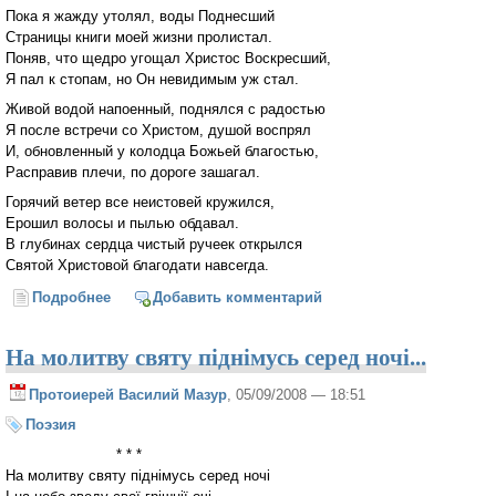
Пока я жажду утолял, воды Поднесший
Страницы книги моей жизни пролистал.
Поняв, что щедро угощал Христос Воскресший,
Я пал к стопам, но Он невидимым уж стал.
Живой водой напоенный, поднялся с радостью
Я после встречи со Христом, душой воспрял
И, обновленный у колодца Божьей благостью,
Расправив плечи, по дороге зашагал.
Горячий ветер все неистовей кружился,
Ерошил волосы и пылью обдавал.
В глубинах сердца чистый ручеек открылся
Святой Христовой благодати навсегда.
Подробнее
о Горячий ветер беззастенчиво лобзает...
Добавить комментарий
На молитву святу піднімусь серед ночі...
Протоиерей Василий Мазур
, 05/09/2008 — 18:51
Поэзия
* * *
На молитву святу піднімусь серед ночі