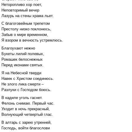
Неторопливо хор поет,
Неповторимый вечер
Лазурь на стены храма льет.
С благоговейным трепетом
Престолу низко поклонюсь,
Забыв о мире временном,
Я взором в вечность устремлюсь.
Благоухают нежно
Букеты лилий полевых,
Ромашек белоснежных
Перед иконами святых.
Я на Небесной тверди
Навек с Христом соединюсь.
Не злого лика смерти –
Разлуки с Господом боюсь.
В кадиле уголь гаснет.
Фелонь снимаю. Первый час.
Уходит в ночь прекрасный,
Волнующий четвертый глас.
В алтарь с зарею утренней,
Господь, войти благослови