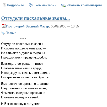
Подробнее
о Ночь густым дождем стучит в окно
1 комментарий
Добавить комментарий
Отгудели пасхальные звоны...
Протоиерей Василий Мазур
, 05/09/2008 — 18:35
Поэзия
* * *
Отгудели пасхальные звоны,
И сирень во дворе отцвела, —
Не стихают в душе антифоны,
Продолжается праздник добра.
Благодать согревает, питает
Благовестием наши сердца,
И надежду на жизнь всем вселяет
Воскресенье из мертвых Христа.
Быстротечное время не властно
Над сияньем счастливых очей,
Фимиама кажденье прекрасно
В океане горящих свечей.
И Божественную литургию,