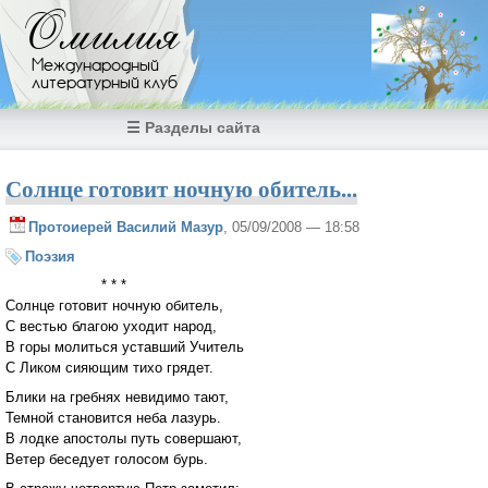
Перейти к основному содержанию
Омилия
Международный
литературный клуб
☰ Разделы сайта
Солнце готовит ночную обитель...
Протоиерей Василий Мазур
, 05/09/2008 — 18:58
Поэзия
* * *
Солнце готовит ночную обитель,
С вестью благою уходит народ,
В горы молиться уставший Учитель
С Ликом сияющим тихо грядет.
Блики на гребнях невидимо тают,
Темной становится неба лазурь.
В лодке апостолы путь совершают,
Ветер беседует голосом бурь.