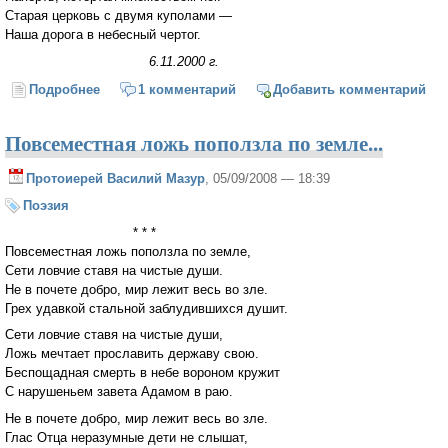
Старая церковь с двумя куполами —
Наша дорога в небесный чертог.
6.11.2000 г.
Подробнее
о Старая церковь с резными вратами...
1 комментарий
Добавить комментарий
Повсеместная ложь поползла по земле...
Протоиерей Василий Мазур
, 05/09/2008 — 18:39
Поэзия
* * *
Повсеместная ложь поползла по земле,
Сети ловчие ставя на чистые души.
Не в почете добро, мир лежит весь во зле.
Грех удавкой стальной заблудившихся душит.
Сети ловчие ставя на чистые души,
Ложь мечтает прославить державу свою.
Беспощадная смерть в небе вороном кружит
С нарушеньем завета Адамом в раю.
Не в почете добро, мир лежит весь во зле.
Глас Отца неразумные дети не слышат,