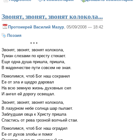
Звонят, звонят, звонят колокола...
Протоиерей Василий Мазур
, 05/09/2008 — 18:42
Поэзия
* * *
Звонят, звонят, звонят колокола,
Туман слезами по кресту стекает.
Еще одна душа пришла, пришла,
В маденчестве пути совсем не зная.
Помолимся, чтоб Бог наш сохранил
Ее от зла и щедро даровал
На всю земную жизнь духовных сил
И ангел ей дорогу освещал.
Звонят, звонят, звонят колокола,
В лазурном небе солнца шар пылает.
Заблудшая овца к Христу пришла
Спастись от рева грозной волчьей стаи.
Помолимся, чтоб Бог наш оградил
Ее от духов злобы и помог