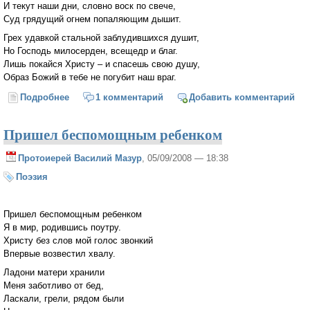
И текут наши дни, словно воск по свече,
Суд грядущий огнем попаляющим дышит.
Грех удавкой стальной заблудившихся душит,
Но Господь милосерден, всещедр и благ.
Лишь покайся Христу – и спасешь свою душу,
Образ Божий в тебе не погубит наш враг.
Подробнее
о Повсеместная ложь поползла по земле...
1 комментарий
Добавить комментарий
Пришел беспомощным ребенком
Протоиерей Василий Мазур
, 05/09/2008 — 18:38
Поэзия
Пришел беспомощным ребенком
Я в мир, родившись поутру.
Христу без слов мой голос звонкий
Впервые возвестил хвалу.
Ладони матери хранили
Меня заботливо от бед,
Ласкали, грели, рядом были