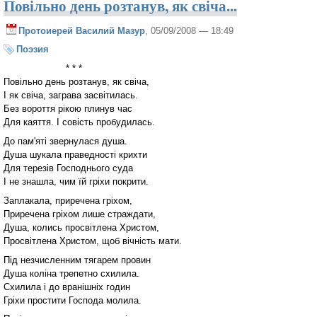
Повільно день розтанув, як свіча...
Протоиерей Василий Мазур
, 05/09/2008 — 18:49
Поэзия
* * *
Повільно день розтанув, як свіча,
І як свіча, заграва засвітилась.
Без вороття рікою плинув час
Для каяття. І совість пробудилась.
До пам'яті звернулася душа.
Душа шукала праведності крихти
Для терезів Господнього суда
І не знашла, чим їй гріхи покрити.
Заплакала, приречена гріхом,
Приречена гріхом лише страждати,
Душа, колись просвітлена Христом,
Просвітлена Христом, щоб вічність мати.
Під незчисленним тягарем провин
Душа коліна трепетно схилила.
Схилила і до вранішніх годин
Гріхи простити Господа молила.