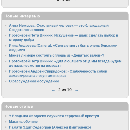
Новые интервью
Алла Немцова: Счастливый человек — это благодарный
Создателю человек
Протоиерей Пётр Винник: Искушение — шанс сделать выбор в
сторону добра
Инна Андреева (Сапега): «Святые могут быть очень близкими
людьми»
Может ли море состоять сплошь из «Девятых валов»?
Протоиерей Пётр Винник: «Для любящего отца мы всегда будем
детьми, несмотря на возраст»
Протоиерей Андрей Спиридонов: «Озабоченность собой
замаскирована лозунгами веры»
О рассуждении и осуждении
←
2 из 10
→
Новые статьи
У Владыки Феодосия случился сердечный приступ
Маки на обочине
Памяти Эдит Сёдергран (Алексей Дмитриенко)