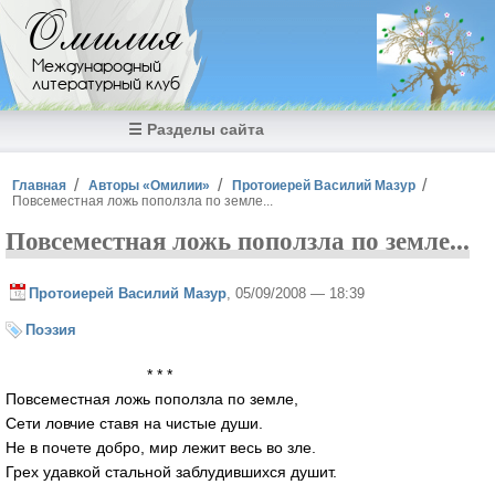
Перейти к основному содержанию
Омилия
Международный
литературный клуб
☰ Разделы сайта
Вы здесь
Главная
Авторы «Омилии»
Протоиерей Василий Мазур
Повсеместная ложь поползла по земле...
Повсеместная ложь поползла по земле...
Протоиерей Василий Мазур
, 05/09/2008 — 18:39
Поэзия
* * *
Повсеместная ложь поползла по земле,
Сети ловчие ставя на чистые души.
Не в почете добро, мир лежит весь во зле.
Грех удавкой стальной заблудившихся душит.