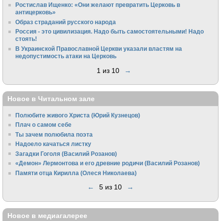
Ростислав Ищенко: «Они желают превратить Церковь в
антицерковь»
Образ страданий русского народа
Россия - это цивилизация. Надо быть самостоятельными! Надо
стоять!
В Украинской Православной Церкви указали властям на
недопустимость атаки на Церковь
1 из 10
→
Новое в Читальном зале
Полюбите живого Христа (Юрий Кузнецов)
Плач о самом себе
Ты зачем полюбила поэта
Надоело качаться листку
Загадки Гоголя (Василий Розанов)
«Демон» Лермонтова и его древние родичи (Василий Розанов)
Памяти отца Кирилла (Олеся Николаева)
←
5 из 10
→
Новое в медиагалерее