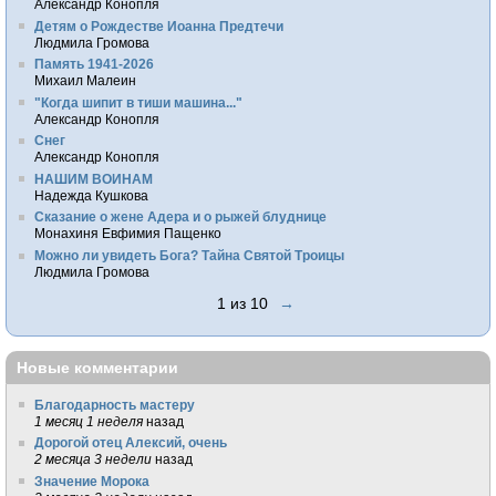
Александр Конопля
Детям о Рождестве Иоанна Предтечи
Людмила Громова
Память 1941-2026
Михаил Малеин
"Когда шипит в тиши машина..."
Александр Конопля
Снег
Александр Конопля
НАШИМ ВОИНАМ
Надежда Кушкова
Сказание о жене Адера и о рыжей блуднице
Монахиня Евфимия Пащенко
Можно ли увидеть Бога? Тайна Святой Троицы
Людмила Громова
1 из 10
→
Новые комментарии
Благодарность мастеру
1 месяц 1 неделя
назад
Дорогой отец Алексий, очень
2 месяца 3 недели
назад
Значение Морока