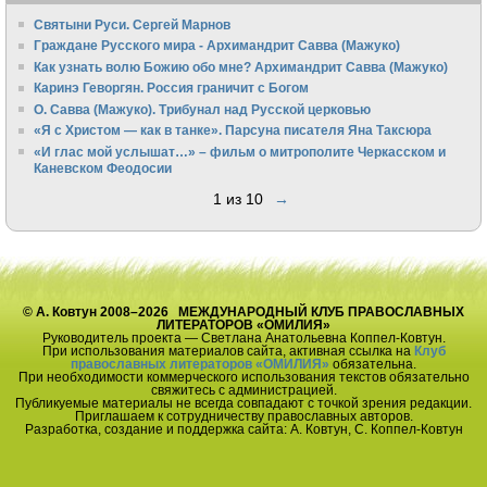
Святыни Руси. Сергей Марнов
Граждане Русского мира - Архимандрит Савва (Мажуко)
Как узнать волю Божию обо мне? Архимандрит Савва (Мажуко)
Каринэ Геворгян. Россия граничит с Богом
О. Савва (Мажуко). Трибунал над Русской церковью
«Я с Христом — как в танке». Парсуна писателя Яна Таксюра
«И глас мой услышат…» – фильм о митрополите Черкасском и
Каневском Феодосии
1 из 10
→
© А. Ковтун 2008–2026 МЕЖДУНАРОДНЫЙ КЛУБ ПРАВОСЛАВНЫХ
ЛИТЕРАТОРОВ «ОМИЛИЯ»
Руководитель проекта — Светлана Анатольевна Коппел-Ковтун.
При использования материалов сайта, активная ссылка на
Клуб
православных литераторов «ОМИЛИЯ»
обязательна.
При необходимости коммерческого использования текстов обязательно
свяжитесь с администрацией.
Публикуемые материалы не всегда совпадают с точкой зрения редакции.
Приглашаем к сотрудничеству православных авторов.
Разработка, создание и поддержка сайта: А. Ковтун, С. Коппел-Ковтун