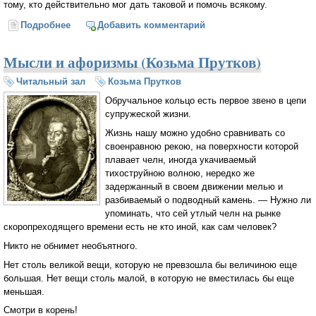
тому, кто действительно мог дать таковой и помочь всякому.
Подробнее
о Архимандрит Иоанн (Крестьянкин) как лекарь от
Добавить комментарий
современных соблазнов (Юрий Максимов)
Мысли и афоризмы (Козьма Прутков)
Читальный зал
Козьма Прутков
Обручальное кольцо есть первое звено в цепи
супружеской жизни.
Жизнь нашу можно удобно сравнивать со
своенравною рекою, на поверхности которой
плавает челн, иногда укачиваемый
тихоструйною волною, нередко же
задержанный в своем движении мелью и
разбиваемый о подводный камень. — Нужно ли
упоминать, что сей утлый челн на рынке
скоропреходящего времени есть не кто иной, как сам человек?
Никто не обнимет необъятного.
Нет столь великой вещи, которую не превзошла бы величиною еще
большая. Нет вещи столь малой, в которую не вместилась бы еще
меньшая.
Смотри в корень!