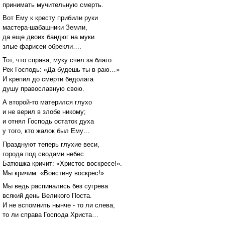
принимать мучительную смерть.
Вот Ему к кресту прибили руки
мастера-шабашники Земли,
да еще двоих бандюг на муки
злые фарисеи обрекли….
Тот, что справа, муку счел за благо.
Рек Господь: «Да будешь ты в раю…»
И крепил до смерти бедолага
душу православную свою.
А второй-то матерился глухо
и не верил в злобе никому;
и отнял Господь остаток духа
у того, кто жалок был Ему…
Празднуют теперь глухие веси,
города под сводами небес.
Батюшка кричит: «Христос воскресе!».
Мы кричим: «Воистину воскрес!»
Мы ведь распинались без сугрева
всякий день Великого Поста.
И не вспомнить нынче - то ли слева,
то ли справа Господа Христа…