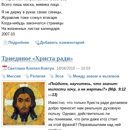
Всего лишь маска, мимика лица…
Я не держу в руках своих синицы,
Журавлик тоже сгинул втихаря.
Когда-нибудь закончатся страницы
На жизненных листах календаря.
2007-10
Подробнее
о Совесть
Добавить комментарий
Триединое «Христа ради»
Светлана Коппел-Ковтун
, 14/04/2010 — 10:03
Миссия
Религия
Эссе
Между зовом и вызовом
«Пойдите, научитесь, что значит:
милости хочу, а не жертвы?» (Мф. 9:12
—13)
Известно, что только Христа ради делаемое
добро приносит нам реальную духовную
пользу. Однако, действительно ли
мы понимаем, что (или даже кто) стоит
за этой фразой? Поразмышляем над ней