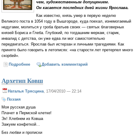
чем, художественным допущением.
Он касается последних дней жизни Ярослава.
Как известно, князь умер в первую неделю
Великого поста в 1054 году в Вышгороде, куда поехал, изнемогаемый
недугами, молиться у гроба братьев своих — святых благоверных
князей Бориса и Глеба. Глубокий, по тогдашним меркам, старик,
инвалид с детства, он уже едва ли мог самостоятельно
передвигаться. Ярослав был истерзан и личными трагедиями. Как
принято было говорить в летописях: «на старости лет претерпел много
скорбей».
Подробнее
о О завещании и имени св. князя Ярослава. Заметки
Добавить комментарий
по поводу (Василий Анисимов)
Архетип Ковш
Наталья Трясцина
, 17/04/2010 — 22:14
Поэзия
Моя русская душа
Плачет в Пермской клетке!
Эх! Хлебнем из Ковша
Зажуем конфеткой…
Без любви и прописки