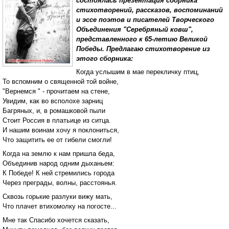
состоялась презентация сборника
стихотворений, рассказов, воспоминаний
и эссе поэтов и писателей Творческого
Объединения "Серебряный ковш",
представленного к 65-летию Великой
Победы. Предлагаю стихотворение из
этого сборника:
Когда услышим в мае перекличку птиц,
То вспомним о священной той войне,
"Вернемся " - прочитаем на стене,
Увидим, как во всполохе зарниц
Багряных, и, в ромашковой пыли
Стоит Россия в платьице из ситца.
И нашим воинам хочу я поклониться,
Что защитить ее от гибели смогли!
Когда на землю к нам пришла беда,
Объединив народ одним дыханьем:
К Победе! К ней стремились города
Через преграды, волны, расстоянья.
Сквозь горькие разлуки вижу мать,
Что плачет втихомолку на погосте...
Мне так Спасибо хочется сказать,