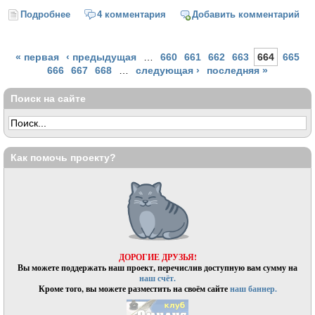
Подробнее
о Козьма Петрович Прутков
4 комментария
Добавить комментарий
Страницы
« первая
‹ предыдущая
…
660
661
662
663
664
665
666
667
668
…
следующая ›
последняя »
Поиск на сайте
Как помочь проекту?
ДОРОГИЕ ДРУЗЬЯ!
Вы можете поддержать наш проект, перечислив доступную вам сумму на
наш счёт.
Кроме того, вы можете разместить на своём сайте
наш баннер.