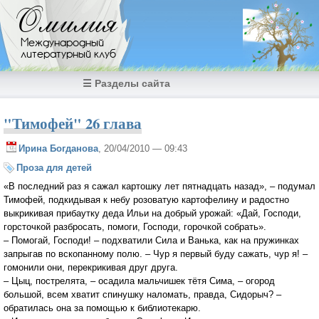
Перейти к основному содержанию
Омилия
Международный
литературный клуб
☰ Разделы сайта
"Тимофей" 26 глава
Ирина Богданова
, 20/04/2010 — 09:43
Проза для детей
«В последний раз я сажал картошку лет пятнадцать назад», – подумал
Тимофей, подкидывая к небу розоватую картофелину и радостно
выкрикивая прибаутку деда Ильи на добрый урожай: «Дай, Господи,
горсточкой разбросать, помоги, Господи, горочкой собрать».
– Помогай, Господи! – подхватили Сила и Ванька, как на пружинках
запрыгав по вскопанному полю. – Чур я первый буду сажать, чур я! –
гомонили они, перекрикивая друг друга.
– Цыц, пострелята, – осадила мальчишек тётя Сима, – огород
большой, всем хватит спинушку наломать, правда, Сидорыч? –
обратилась она за помощью к библиотекарю.