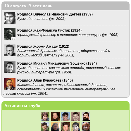
10 августа. В этот день
Родился Вячеслав Иванович Дёгтев (
1959
)
Русский писатель (ум. 2005).
Родился Жан-Франсуа Лиотар (
1924
)
Французский философ и теоретик литературы (ум. 1998).
Родился Жоржи Амаду (
1912
)
Знаменитый бразильский писатель, общественный и
политический деятель (ум. 2001).
Родился Михаил Михайлович Зощенко (
1894
)
Русский писатель советского периода, признанный классик
русской литературы (ум. 1958).
Родился Абай Кунанбаев (
1845
)
Казахский поэт, писатель, общественный деятель,
основоположник казахской письменной литературы и её
первый классик (ум. 1904).
Активисты клуба