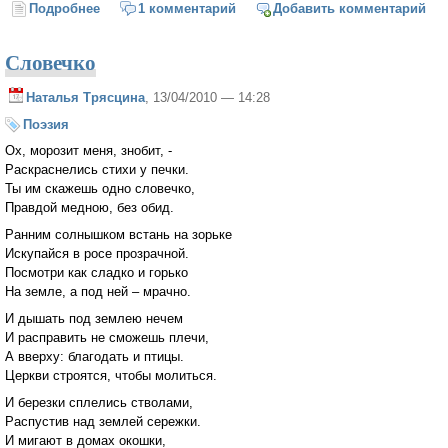
Подробнее
о Наша Пасха
1 комментарий
Добавить комментарий
Словечко
Наталья Трясцина
, 13/04/2010 — 14:28
Поэзия
Ох, морозит меня, знобит, -
Раскраснелись стихи у печки.
Ты им скажешь одно словечко,
Правдой медною, без обид.
Ранним солнышком встань на зорьке
Искупайся в росе прозрачной.
Посмотри как сладко и горько
На земле, а под ней – мрачно.
И дышать под землею нечем
И расправить не сможешь плечи,
А вверху: благодать и птицы.
Церкви строятся, чтобы молиться.
И березки сплелись стволами,
Распустив над землей сережки.
И мигают в домах окошки,