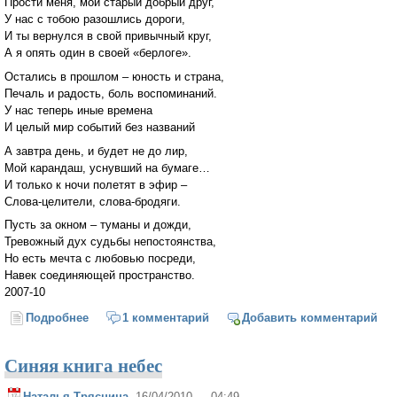
Прости меня, мой старый добрый друг,
У нас с тобою разошлись дороги,
И ты вернулся в свой привычный круг,
А я опять один в своей «берлоге».
Остались в прошлом – юность и страна,
Печаль и радость, боль воспоминаний.
У нас теперь иные времена
И целый мир событий без названий
А завтра день, и будет не до лир,
Мой карандаш, уснувший на бумаге…
И только к ночи полетят в эфир –
Слова-целители, слова-бродяги.
Пусть за окном – туманы и дожди,
Тревожный дух судьбы непостоянства,
Но есть мечта с любовью посреди,
Навек соединяющей пространство.
2007-10
Подробнее
о Другу
1 комментарий
Добавить комментарий
Синяя книга небес
Наталья Трясцина
, 16/04/2010 — 04:49