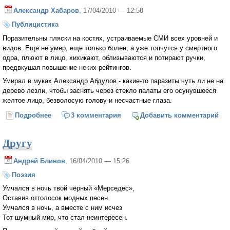
Александр Хабаров
, 17/04/2010 — 12:58
Публицистика
Поразительны пляски на костях, устраиваемые СМИ всех уровней и
видов. Еще не умер, еще только болен, а уже топчутся у смертного
одра, плюют в лицо, хихикают, облизываются и потирают ручки,
предвкушая повышение неких рейтингов.
Умирал в муках Александр Абдулов - какие-то паразиты чуть ли не на
дерево лезли, чтобы заснять через стекло палаты его осунувшееся
желтое лицо, безволосую голову и несчастные глаза.
Подробнее
о Людоедский футбол на костях
3 комментария
Добавить комментарий
Другу
Андрей Блинов
, 16/04/2010 — 15:26
Поэзия
Умчался в ночь твой чёрный «Мерседес»,
Оставив отголосок модных песен.
Умчался в ночь, а вместе с ним исчез
Тот шумный мир, что стал неинтересен.