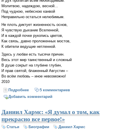
И дух пропитан всем необходимым:
Молитвою, надеждою, весной…
Под чудною, небесною канвой
Неправильно остаться нелюбимым.
Не плоть диктует жизненность основ,
Я чувствую дыхание Вселенной,
И в каждой почке рукопись цветов,
Как связь, давно проложенных мостов,
К обители ведущие нетленной.
Здесь у любви есть тысячи причин.
Весь этот мир таинственный и сложный
В душе сокрыт на глубине глубин,
И прав святой, блаженный Августин –
Во всём любовь – иное невозможно!
2010
Подробнее
о Любовь
5 комментариев
Добавить комментарий
Даниил Хармс: «Я думал о том, как
прекрасно все первое!»
Статьи
Биографии
Даниил Хармс