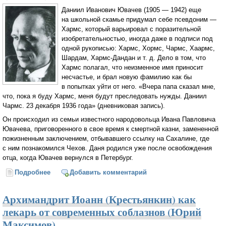
Даниил Иванович Ювачев (1905 — 1942) еще
на школьной скамье придумал себе псевдоним —
Хармс, который варьировал с поразительной
изобретательностью, иногда даже в подписи под
одной рукописью: Хармс, Хормс, Чармс, Хаармс,
Шардам,
Хармс-Дандан
и т. д.
Дело в том, что
Хармс полагал, что неизменное имя приносит
несчастье, и брал новую фамилию как бы
в попытках уйти от него. «Вчера папа сказал мне,
что, пока я буду Хармс, меня будут преследовать нужды. Даниил
Чармс. 23 декабря 1936 года» (дневниковая запись).
Он происходил из семьи известного народовольца Ивана Павловича
Ювачева, приговоренного в свое время к смертной казни, замененной
пожизненным заключением, отбывавшего ссылку на Сахалине, где
с ним познакомился Чехов. Даня родился уже после освобождения
отца, когда Ювачев вернулся в Петербург.
Подробнее
о Даниил Хармс: «Я думал о том, как прекрасно все
Добавить комментарий
первое!»
Архимандрит Иоанн (Крестьянкин) как
лекарь от современных соблазнов (Юрий
Максимов)