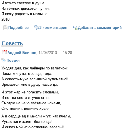
И что-то светлое в душе
Из тёмных движется пучин.
Я вижу радость в малыше…
2010
Подробнее
о Воздушный шарик
3 комментария
Добавить комментарий
Совесть
Андрей Блинов
, 14/04/2010 — 15:28
Поэзия
Уходят дни, как лайнеры по взлётной:
Часы, минуты, месяцы, года.
А совесть-мука вспышкой пулемётной
Врезается мне в душу навсегда.
И этот жар не погасить словами,
И нет на свете жгучее огня.
Смотрю на небо звёздное ночами,
Оно молчит, величие храня.
А в сердце ад и мысли жгут, как пчёлы,
Ругаются и жалят без конца!
И образ мой искусственно- весёлый,