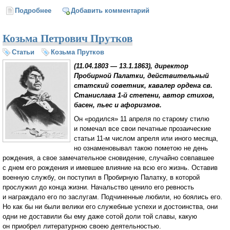
Подробнее
о Мысли и афоризмы (Козьма Прутков)
Добавить комментарий
Козьма Петрович Прутков
Статьи
Козьма Прутков
(
11.04.1803
—
13.1.1863
), директор
Пробирной Палатки, действительный
статский советник, кавалер ордена св.
Станислава
1-й
степени, автор стихов,
басен, пьес и афоризмов.
Он «родился» 11 апреля по старому стилю
и помечал все свои печатные прозаические
статьи
11-м
числом апреля или иного месяца,
но ознаменовывал такою пометою не день
рождения, а свое замечательное сновидение, случайно совпавшее
с днем его рождения и имевшее влияние на всю его жизнь. Оставив
военную службу, он поступил в Пробирную Палатку, в которой
прослужил до конца жизни. Начальство ценило его ревность
и награждало его по заслугам. Подчиненные любили, но боялись его.
Но как бы ни были велики его служебные успехи и достоинства, они
одни не доставили бы ему даже сотой доли той славы, какую
он приобрел литературною своею деятельностью.