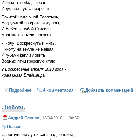
И кипит от обиды кровь,
И дурное - уста пророчат.
Почитай надо мной Псалтырь,
Над убитой по-братски душою,
И Небес Голубой Стихирь
Благодатью меня покроет.
Я хочу: Воскреснуть и жить,
Никому на земле не мешая.
И губами капли ловить
Водных птиц грозовую стаю.
2 Воскресенье апреля 2010 года -
храм князя Владимира
Подробнее
о Научи меня, Господи…
4 комментария
Добавить комментарий
Любовь
Андрей Блинов
, 13/04/2010 — 00:57
Поэзия
Сверкнувший луч и синь над головой,