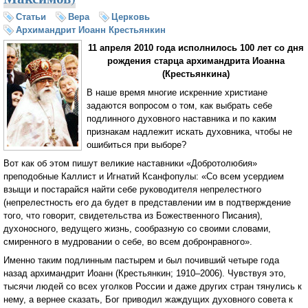
Статьи
Вера
Церковь
Архимандрит Иоанн Крестьянкин
11 апреля 2010 года исполнилось 100 лет со дня
рождения старца архимандрита Иоанна
(Крестьянкина)
В наше время многие искренние христиане
задаются вопросом о том, как выбрать себе
подлинного духовного наставника и по каким
признакам надлежит искать духовника, чтобы не
ошибиться при выборе?
Вот как об этом пишут великие наставники «Добротолюбия»
преподобные Каллист и Игнатий Ксанфопулы: «Со всем усердием
взыщи и постарайся найти себе руководителя непрелестного
(непрелестность его да будет в представлении им в подтверждение
того, что говорит, свидетельства из Божественного Писания),
духоносного, ведущего жизнь, сообразную со своими словами,
смиренного в мудровании о себе, во всем добронравного».
Именно таким подлинным пастырем и был почивший четыре года
назад архимандрит Иоанн (Крестьянкин; 1910–2006). Чувствуя это,
тысячи людей со всех уголков России и даже других стран тянулись к
нему, а вернее сказать, Бог приводил жаждущих духовного совета к