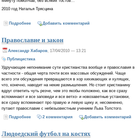
Минуту помолчав, без всяких тостов…
2010 год Наталья Трясцина
Подробнее
о К 65-летию Великой Победы...
Добавить комментарий
Православие и закон
Александр Хабаров
, 17/04/2010 — 13:21
Публицистика
Удручающее непонимание сути христианства вообще и православия в
частности - общая черта почти всех массовых обсуждений. Чаще
всего эти обсуждения превращаются в хор хихикающих и хулящих,
что, конечно, наводит на некие размышления. Но стоит христианину
вдруг ответить чуть резче, чем это якобы положено, как все сразу
вспоминают и все заповеди и все ветхо- и новозаветные установки,
все сразу вспоминают про правую и левую щеку и, несомненно,
путают православие с небезызвестным учением Льва Толстого.
Подробнее
о Православие и закон
2 комментария
Добавить комментарий
Людоедский футбол на костях