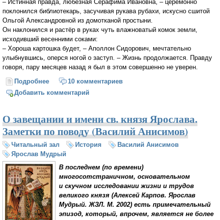
– Истинная правда, любезная Серафима Ивановна, – церемонно
поклонился библиотекарь, засучивая рукава рубахи, искусно сшитой
Ольгой Александровной из домотканой простыни.
Он наклонился и растёр в руках чуть влажноватый комок земли,
исходивший весенними соками:
– Хороша картошка будет, – Аполлон Сидорович, мечтательно
улыбнувшись, оперся ногой о заступ. – Жизнь продолжается. Правду
говоря, пару месяцев назад я был в этом совершенно не уверен.
Подробнее
о "Тимофей" 26 глава
10 комментариев
Добавить комментарий
О завещании и имени св. князя Ярослава.
Заметки по поводу (Василий Анисимов)
Читальный зал
История
Василий Анисимов
Ярослав Мудрый
В последнем (по времени)
многосотстраничном, основательном
и скучном исследовании жизни и трудов
великого князя (Алексей Карпов. Ярослав
Мудрый. ЖЗЛ. М. 2002) есть примечательный
эпизод, который, впрочем, является не более