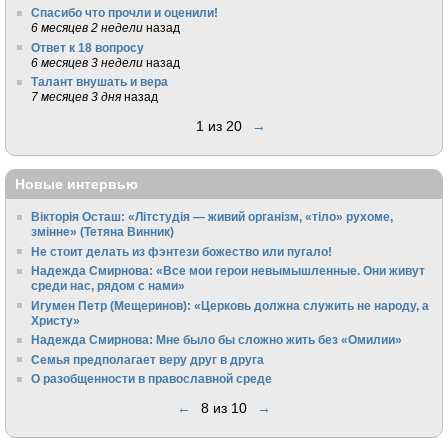
Спасибо что прочли и оценили!
6 месяцев 2 недели
назад
Ответ к 18 вопросу
6 месяцев 3 недели
назад
Талант внушать и вера
7 месяцев 3 дня
назад
1 из 20
→
Новые интервью
Вікторія Осташ: «Літстудія — живий організм, «тіло» рухоме,
змінне» (Тетяна Винник)
Не стоит делать из фэнтези божество или пугало!
Надежда Смирнова: «Все мои герои невымышленные. Они живут
среди нас, рядом с нами»
Игумен Петр (Мещеринов): «Церковь должна служить не народу, а
Христу»
Надежда Смирнова: Мне было бы сложно жить без «Омилии»
Семья предполагает веру друг в друга
О разобщенности в православной среде
←
8 из 10
→