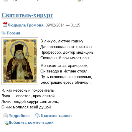
Святитель-хирург
Людмила Громова
, 09/02/2014 — 01:15
Поэзия
В лихую, лютую годину
Для православных христиан
Профессор, доктор медицины
Священный принимает сан.
Монахом став, архиереем,
Он твердо в Истине стоял,
Путь возвещая ко спасенью,
Бесстрашно ересь обличал.
И, как небесный покровитель
Лука ― апостол, врач святой,
Лечил людей хирург-святитель,
О них молился всей душой.
Подробнее
о Святитель-хирург
6 комментариев
Добавить комментарий