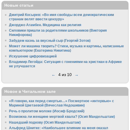
Новые статьи
Дмитрий Косырев: «Во имя свободы всем демократическим
странам велят ввести цензуру»
Джорджо Агамбен. Медицина как религия
Силовики пришли за родителями школьников (Виктория
Никифорова)
Забудем казнь за вкусный сыр (Георгий Зотов)
Может ли машина творить? Стихи, музыка и картины, написанные
компьютером (Екатерина Никитина)
Искушение цифровизацией
Владимир Легойда: Ситуация с гонениями на христиан в Африке
не улучшается
←
4 из 10
→
Новое в Читальном зале
«Я говорю, как перед смертью…» Посмертное «интервью» с
Мариной Цветаевой (Вячеслав Недошивин)
Речь о пролитом молоке (Иосиф Бродский)
Возможна ли женщине мертвой хвала? (Осип Мандельштам)
Нашедший подкову (Осип Мандельштам)
Альфред Шнитке: «Наибольшее влияние на меня оказал