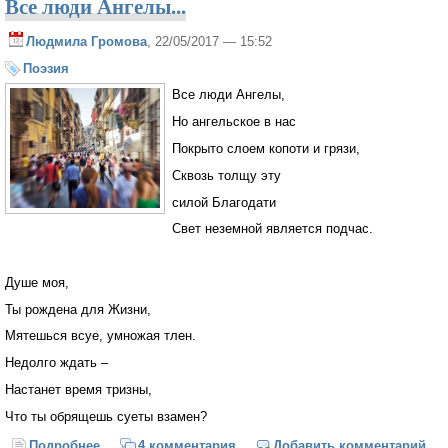
Все люди Ангелы...
Людмила Громова
, 22/05/2017 — 15:52
Поэзия
Все люди Ангелы,
Но ангельское в нас
Покрыто слоем копоти и грязи,
Сквозь толщу эту
силой Благодати
Свет неземной является подчас.
Душе моя,
Ты рождена для Жизни,
Мятешься всуе, умножая тлен.
Недолго ждать –
Настанет время тризны,
Что ты обрящешь суеты взамен?
Подробнее
о Все люди Ангелы...
4 комментария
Добавить комментарий