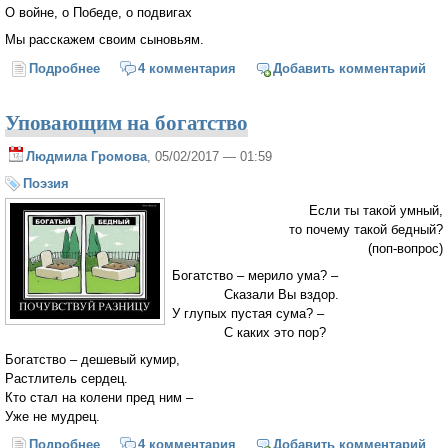
О войне, о Победе, о подвигах
Мы расскажем своим сыновьям.
Подробнее
о Ветеранам
4 комментария
Добавить комментарий
Уповающим на богатство
Людмила Громова
, 05/02/2017 — 01:59
Поэзия
Если ты такой умный,
то почему такой бедный?
(поп-вопрос)
Богатство – мерило ума? –
Сказали Вы вздор.
У глупых пустая сума? –
С каких это пор?
Богатство – дешевый кумир,
Растлитель сердец.
Кто стал на колени пред ним –
Уже не мудрец.
Подробнее
о Уповающим на богатство
4 комментария
Добавить комментарий