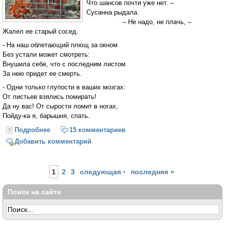
Что шансов почти уже нет. –
Сусанна рыдала.
– Не надо, не плачь, –
Жалел ее старый сосед.
- На наш облетающий плющ за окном
Без устали может смотреть:
Внушила себе, что с последним листом
За нею придет ее смерть.
- Одни только глупости в ваших мозгах:
От листьев взялись помирать!
Да ну вас! От сырости ломит в ногах,
Пойду-ка я, барышня, спать.
Подробнее
о Последний лист
15 комментариев
Добавить комментарий
Страницы
1
2
3
следующая ›
последняя »
Поиск на сайте