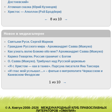
Достоевский»
Атомная сказка (Юрий Кузнецов)
Христос — Аполлон (Рэй Брэдбери)
←
8 из 10
→
Новое в медиагалерее
Святыни Руси. Сергей Марнов
Граждане Русского мира - Архимандрит Савва (Мажуко)
Как узнать волю Божию обо мне? Архимандрит Савва (Мажуко)
Каринэ Геворгян. Россия граничит с Богом
О. Савва (Мажуко). Трибунал над Русской церковью
«Я с Христом — как в танке». Парсуна писателя Яна Таксюра
«И глас мой услышат…» – фильм о митрополите Черкасском и
Каневском Феодосии
1 из 10
→
© А. Ковтун 2008–2026 МЕЖДУНАРОДНЫЙ КЛУБ ПРАВОСЛАВНЫХ
ЛИТЕРАТОРОВ «ОМИЛИЯ»