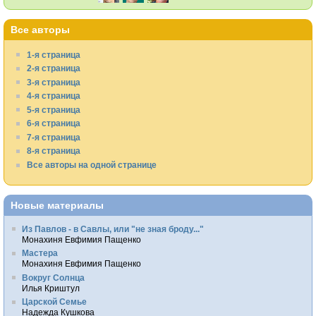
Все авторы
1-я страница
2-я страница
3-я страница
4-я страница
5-я страница
6-я страница
7-я страница
8-я страница
Все авторы на одной странице
Новые материалы
Из Павлов - в Савлы, или "не зная броду..."
Монахиня Евфимия Пащенко
Мастера
Монахиня Евфимия Пащенко
Вокруг Солнца
Илья Криштул
Царской Семье
Надежда Кушкова