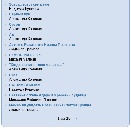
Зовут... зовут они меня
Надежда Кушкова
Первый луч
Александр Конопля
Сосед
Александр Конопля
Ад
Александр Конопля
Детям о Рождестве Иоанна Предтечи
Людмила Громова
Память 1941-2026
Михаил Малеин
"Когда шипит в тиши машина..."
Александр Конопля
Снег
Александр Конопля
НАШИМ ВОИНАМ
Надежда Кушкова
Сказание о жене Адера и о рыжей блуднице
Монахиня Евфимия Пащенко
Можно ли увидеть Бога? Тайна Святой Троицы
Людмила Громова
1 из 10
→