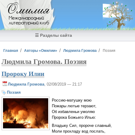
Перейти к основному содержанию
Омилия
Международный
литературный клуб
☰ Разделы сайта
Вы здесь
Главная
Авторы «Омилии»
Людмила Громова
Поэзия
Людмила Громова. Поэзия
Пророку Илии
Людмила Громова
, 02/08/2019 — 21:17
Поэзия
Россию-матушку мою
Пожары лютые терзают,
Об избавленьи умоляю
Пророка Божьего Илью:
Владыку Сил, пророче славный,
Моли прохладу вод послать,