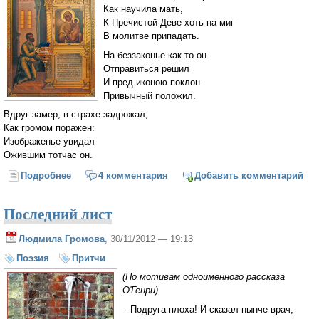
Как научила мать,
К Пречистой Деве хоть на миг
В молитве припадать.
На беззаконье как-то он
Отправиться решил
И пред иконою поклон
Привычный положил.
Вдруг замер, в страхе задрожал,
Как громом поражен:
Изображенье увидал
Ожившим тотчас он.
Подробнее
о Нечаянная Радость
4 комментария
Добавить комментарий
Последний лист
Людмила Громова
, 30/11/2012 — 19:13
Поэзия
Притчи
(По мотивам одноименного рассказа
О'Генри)
– Подруга плоха! И сказал нынче врач,