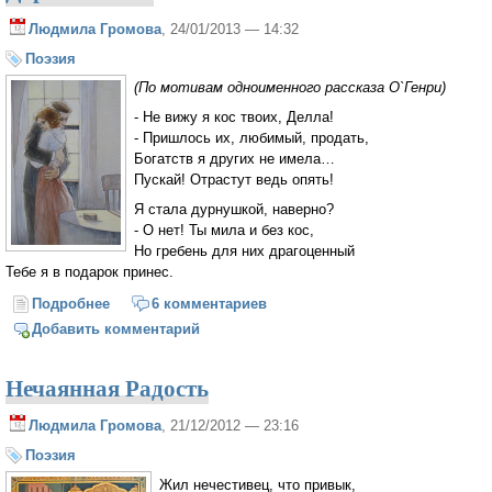
Людмила Громова
, 24/01/2013 — 14:32
Поэзия
(По мотивам одноименного рассказа О`Генри)
- Не вижу я кос твоих, Делла!
- Пришлось их, любимый, продать,
Богатств я других не имела…
Пускай! Отрастут ведь опять!
Я стала дурнушкой, наверно?
- О нет! Ты мила и без кос,
Но гребень для них драгоценный
Тебе я в подарок принес.
Подробнее
о Дары волхвов
6 комментариев
Добавить комментарий
Нечаянная Радость
Людмила Громова
, 21/12/2012 — 23:16
Поэзия
Жил нечестивец, что привык,