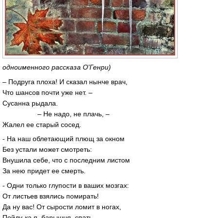
одноименного рассказа О'Генри)
– Подруга плоха! И сказал нынче врач,
Что шансов почти уже нет. –
Сусанна рыдала.
– Не надо, не плачь, –
Жалел ее старый сосед.
- На наш облетающий плющ за окном
Без устали может смотреть:
Внушила себе, что с последним листом
За нею придет ее смерть.
- Одни только глупости в ваших мозгах:
От листьев взялись помирать!
Да ну вас! От сырости ломит в ногах,
Пойду-ка я, барышня, спать.