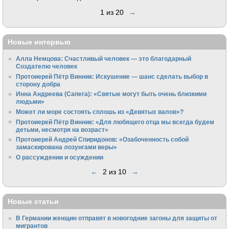
1 из 20
→
Новые интервью
Алла Немцова: Счастливый человек — это благодарный
Создателю человек
Протоиерей Пётр Винник: Искушение — шанс сделать выбор в
сторону добра
Инна Андреева (Сапега): «Святые могут быть очень близкими
людьми»
Может ли море состоять сплошь из «Девятых валов»?
Протоиерей Пётр Винник: «Для любящего отца мы всегда будем
детьми, несмотря на возраст»
Протоиерей Андрей Спиридонов: «Озабоченность собой
замаскирована лозунгами веры»
О рассуждении и осуждении
←
2 из 10
→
Новые статьи
В Германии женщин отправят в новогодние загоны для защиты от
мигрантов