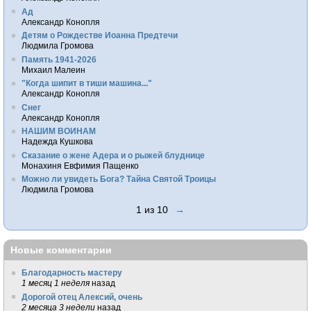
Ад
Александр Конопля
Детям о Рождестве Иоанна Предтечи
Людмила Громова
Память 1941-2026
Михаил Малеин
"Когда шипит в тиши машина..."
Александр Конопля
Снег
Александр Конопля
НАШИМ ВОИНАМ
Надежда Кушкова
Сказание о жене Адера и о рыжей блуднице
Монахиня Евфимия Пащенко
Можно ли увидеть Бога? Тайна Святой Троицы
Людмила Громова
1 из 10
→
Новые комментарии
Благодарность мастеру
1 месяц 1 неделя
назад
Дорогой отец Алексий, очень
2 месяца 3 недели
назад