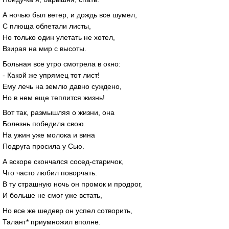
А ночью был ветер, и дождь все шумел,
С плюща облетали листы,
Но только один улетать не хотел,
Взирая на мир с высоты.
Больная все утро смотрела в окно:
- Какой же упрямец тот лист!
Ему лечь на землю давно суждено,
Но в нем еще теплится жизнь!
Вот так, размышляя о жизни, она
Болезнь победила свою.
На ужин уже молока и вина
Подруга просила у Сью.
А вскоре скончался сосед-старичок,
Что часто любил поворчать.
В ту страшную ночь он промок и продрог,
И больше не смог уже встать,
Но все же шедевр он успел сотворить,
Талант* приумножил вполне.