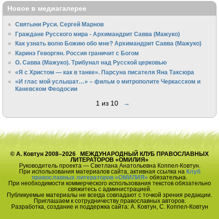
Новое в медиагалерее
Святыни Руси. Сергей Марнов
Граждане Русского мира - Архимандрит Савва (Мажуко)
Как узнать волю Божию обо мне? Архимандрит Савва (Мажуко)
Каринэ Геворгян. Россия граничит с Богом
О. Савва (Мажуко). Трибунал над Русской церковью
«Я с Христом — как в танке». Парсуна писателя Яна Таксюра
«И глас мой услышат…» – фильм о митрополите Черкасском и
Каневском Феодосии
1 из 10
→
© А. Ковтун 2008–2026 МЕЖДУНАРОДНЫЙ КЛУБ ПРАВОСЛАВНЫХ
ЛИТЕРАТОРОВ «ОМИЛИЯ»
Руководитель проекта — Светлана Анатольевна Коппел-Ковтун.
При использования материалов сайта, активная ссылка на
Клуб
православных литераторов «ОМИЛИЯ»
обязательна.
При необходимости коммерческого использования текстов обязательно
свяжитесь с администрацией.
Публикуемые материалы не всегда совпадают с точкой зрения редакции.
Приглашаем к сотрудничеству православных авторов.
Разработка, создание и поддержка сайта: А. Ковтун, С. Коппел-Ковтун