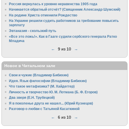
Россия вернулась к уровню неравенства 1905 года
Начинается обратный отсчёт? (Священник Александр Шумский)
На родине Христа отменили Рождество
На Украине решили судить работников за требование повысить
зарплату
Эвтаназия - скользкий путь
«Все это ложь!». Как в Гааге судили сербского генерала Ратко
Младича
←
9 из 10
→
Новое в Читальном зале
Свои и чужие (Владимир Бибихин)
Идея. Язык философии (Владимир Бибихин)
Что такое метафизика? (М. Хайдеггер)
Личность и творчество Ю. М. Лотмана (Б. Ф. Егоров)
Два зверя (Е.Н. Трубецкой)
Я в поколенье друга не нашел... (Юрий Кузнецов)
Разговор о любви с Татьяной Касаткиной
←
6 из 10
→