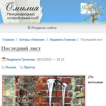
Перейти к основному содержанию
Омилия
Международный
литературный клуб
☰ Разделы сайта
Вы здесь
Главная
Авторы «Омилии»
Людмила Громова
Последний лист
Последний лист
Людмила Громова
, 30/11/2012 — 19:13
Поэзия
Притчи
(По
мотивам