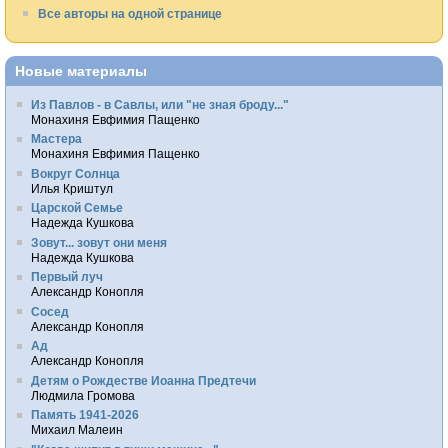
Все авторы на одной странице
Новые материалы
Из Павлов - в Савлы, или "не зная броду..."
Монахиня Евфимия Пащенко
Мастера
Монахиня Евфимия Пащенко
Вокруг Солнца
Илья Криштул
Царской Семье
Надежда Кушкова
Зовут... зовут они меня
Надежда Кушкова
Первый луч
Александр Конопля
Сосед
Александр Конопля
Ад
Александр Конопля
Детям о Рождестве Иоанна Предтечи
Людмила Громова
Память 1941-2026
Михаил Малеин