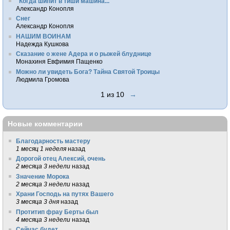
"Когда шипит в тиши машина..."
Александр Конопля
Снег
Александр Конопля
НАШИМ ВОИНАМ
Надежда Кушкова
Сказание о жене Адера и о рыжей блуднице
Монахиня Евфимия Пащенко
Можно ли увидеть Бога? Тайна Святой Троицы
Людмила Громова
1 из 10
→
Новые комментарии
Благодарность мастеру
1 месяц 1 неделя
назад
Дорогой отец Алексий, очень
2 месяца 3 недели
назад
Значение Морока
2 месяца 3 недели
назад
Храни Господь на путях Вашего
3 месяца 3 дня
назад
Протитип фрау Берты был
4 месяца 3 недели
назад
Сейчас будет