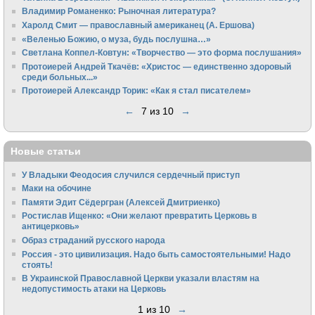
Владимир Романенко: Рыночная литература?
Харолд Смит — православный американец (А. Ершова)
«Веленью Божию, о муза, будь послушна…»
Светлана Коппел-Ковтун: «Творчество — это форма послушания»
Протоиерей Андрей Ткачёв: «Христос — единственно здоровый
среди больных...»
Протоиерей Александр Торик: «Как я стал писателем»
←
7 из 10
→
Новые статьи
У Владыки Феодосия случился сердечный приступ
Маки на обочине
Памяти Эдит Сёдергран (Алексей Дмитриенко)
Ростислав Ищенко: «Они желают превратить Церковь в
антицерковь»
Образ страданий русского народа
Россия - это цивилизация. Надо быть самостоятельными! Надо
стоять!
В Украинской Православной Церкви указали властям на
недопустимость атаки на Церковь
1 из 10
→