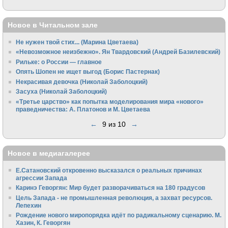
Новое в Читальном зале
Не нужен твой стих... (Марина Цветаева)
«Невозможное неизбежно». Ян Твардовский (Андрей Базилевский)
Рильке: о России — главное
Опять Шопен не ищет выгод (Борис Пастернак)
Некрасивая девочка (Николай Заболоцкий)
Засуха (Николай Заболоцкий)
«Третье царство» как попытка моделирования мира «нового»
праведничества: А. Платонов и М. Цветаева
←
9 из 10
→
Новое в медиагалерее
Е.Сатановский откровенно высказался о реальных причинах
агрессии Запада
Каринэ Геворгян: Мир будет разворачиваться на 180 градусов
Цель Запада - не промышленная революция, а захват ресурсов.
Лепехин
Рождение нового миропорядка идёт по радикальному сценарию. М.
Хазин, К. Геворгян