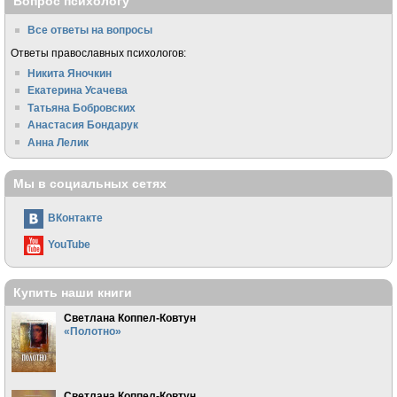
Вопрос психологу
Все ответы на вопросы
Ответы православных психологов:
Никита Яночкин
Екатерина Усачева
Татьяна Бобровских
Анастасия Бондарук
Анна Лелик
Мы в социальных сетях
ВКонтакте
YouTube
Купить наши книги
Светлана Коппел-Ковтун
«Полотно»
Светлана Коппел-Ковтун