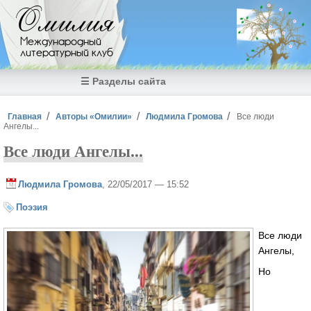
Перейти к основному содержанию
Омилия
Международный
литературный клуб
☰ Разделы сайта
Вы здесь
Главная
Авторы «Омилии»
Людмила Громова
Все люди
Ангелы...
Все люди Ангелы...
Людмила Громова
, 22/05/2017 — 15:52
Поэзия
Все люди
Ангелы,
Но