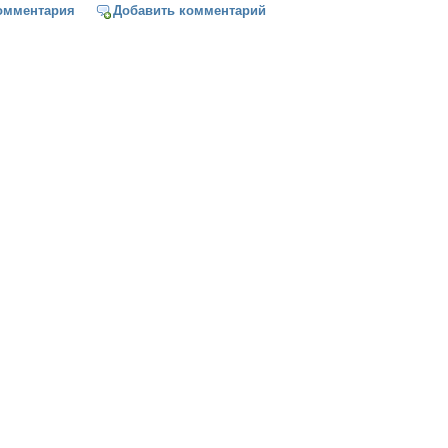
кий квартет (отрывок из романа)
омментария
Добавить комментарий