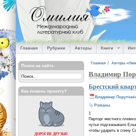
Перейти к основному содержанию
Омилия
Международный
литературный клуб
Главная
Рубрики
Авторы
Книги
Ин
Вы здесь
Главная
Авторы «Ом
Поиск на сайте
Владимир Пор
Брестский кварт
Как помочь проекту?
Владимир Порутчик
Романы
1
Парторг местного племхо
чутье подсказывало Елыг
чтобы ударить в спину С
ДОРОГИЕ ДРУЗЬЯ!