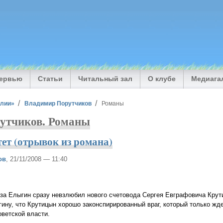
тервью
Статьи
Читальный зал
О клубе
Медиага
илии»
Владимир Порутчиков
Романы
утчиков. Романы
ет (отрывок из романа)
ов
, 21/11/2008 — 11:40
за Елыгин сразу невзлюбил нового счетовода Сергея Евграфовича Крут
ину, что Крутицын хорошо законспирированный враг, который только жде
оветской власти.