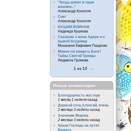
"Когда шипит в тиши
машина..."
Александр Конопля
Снег
Александр Конопля
НАШИМ ВОИНАМ
Надежда Кушкова
Сказание о жене Адера и о
рыжей блуднице
Монахиня Евфимия Пащенко
Можно ли увидеть Бога?
Тайна Святой Троицы
Людмила Громова
1 из 10
→
Новые комментарии
Благодарность мастеру
1 месяц 1 неделя
назад
Дорогой отец Алексий, очень
2 месяца 3 недели
назад
Значение Морока
2 месяца 3 недели
назад
Храни Господь на путях
Вашего