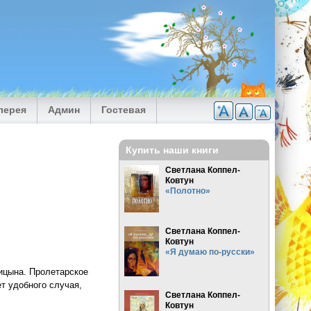
лерея
Админ
Гостевая
Купить наши книги
Светлана Коппел-
Ковтун
«Полотно»
Светлана Коппел-
Ковтун
«Я думаю по-русски»
ицына. Пролетарское
т удобного случая,
Светлана Коппел-
Ковтун