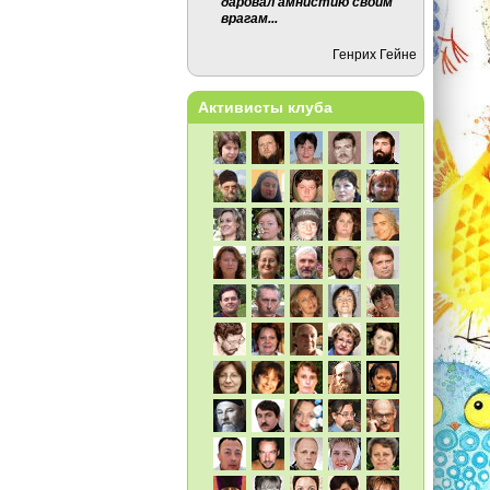
даровал амнистию своим
врагам...
Генрих Гейне
Активисты клуба