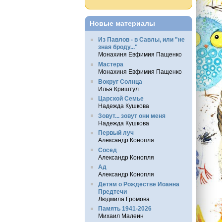
Новые материалы
Из Павлов - в Савлы, или "не
зная броду..."
Монахиня Евфимия Пащенко
Мастера
Монахиня Евфимия Пащенко
Вокруг Солнца
Илья Криштул
Царской Семье
Надежда Кушкова
Зовут... зовут они меня
Надежда Кушкова
Первый луч
Александр Конопля
Сосед
Александр Конопля
Ад
Александр Конопля
Детям о Рождестве Иоанна
Предтечи
Людмила Громова
Память 1941-2026
Михаил Малеин