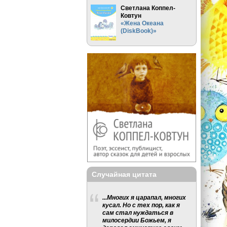
Светлана Коппел-
Ковтун
«Жена Океана
(DiskBook)»
Случайная цитата
...Многих я царапал, многих
кусал. Но с тех пор, как я
сам стал нуждаться в
милосердии Божьем, я