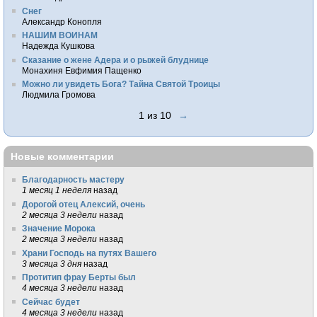
Снег
Александр Конопля
НАШИМ ВОИНАМ
Надежда Кушкова
Сказание о жене Адера и о рыжей блуднице
Монахиня Евфимия Пащенко
Можно ли увидеть Бога? Тайна Святой Троицы
Людмила Громова
1 из 10
→
Новые комментарии
Благодарность мастеру
1 месяц 1 неделя
назад
Дорогой отец Алексий, очень
2 месяца 3 недели
назад
Значение Морока
2 месяца 3 недели
назад
Храни Господь на путях Вашего
3 месяца 3 дня
назад
Протитип фрау Берты был
4 месяца 3 недели
назад
Сейчас будет
4 месяца 3 недели
назад