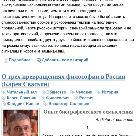
выступившие несколькими годами раньше, были ничуть не менее
архаичными и смешными, чем для этих последних их
позитивистические отцы. Наверное, это можно было бы объяснить
спрессованностью сроков и ускорением темпов на последней,
провальной, черте русской истории; сценарий замысла требовал и не
таких противоречий, а времени совсем не оставалось, так что
приходилось вшибать друг в друга крайности и спешно переключаться
на режим симультанностей, вопреки нарастающим аварийным
сигналам и коротким замыканиям.
Подробнее
о Андрей Белый и Осип Мандельштам (Карен
Добавить комментарий
Свасьян)
О трех превращениях философии в России
(Карен Свасьян)
Читальный зал
Общество
Человек
История
Карен Свасьян
Философия
Россия
Фридрих Ницше
Владимир Соловьев
Опыт биографического осмысления
Audiatur et prima pars
1.