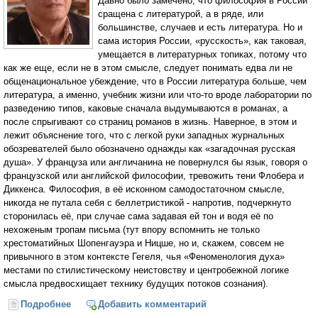
Давно было замечено, что философия в России
сращена с литературой, а в ряде, или
большинстве, случаев и есть литература. Но и
сама история России, «русскость», как таковая,
умещается в литературных топиках, потому что
как же еще, если не в этом смысле, следует понимать едва ли не
общенациональное убеждение, что в России литература больше, чем
литература, а именно, учебник жизни или что-то вроде лаборатории по
разведению типов, каковые сначала выдумываются в романах, а
после спрыгивают со страниц романов в жизнь. Наверное, в этом и
лежит объяснение того, что с легкой руки западных журнальных
обозревателей было обозначено однажды как «загадочная русская
душа». У француза или англичанина не повернулся бы язык, говоря о
французской или английской философии, тревожить тени Флобера и
Диккенса. Философия, в её исконном самодостаточном смысле,
никогда не путала себя с беллетристикой - напротив, подчеркнуто
сторонилась её, при случае сама задавая ей тон и водя её по
нехоженым тропам письма (тут впору вспомнить не только
хрестоматийных Шопенгауэра и Ницше, но и, скажем, совсем не
привычного в этом контексте Гегеля, чья «Феноменология духа»
местами по стилистическому неистовству и центробежной логике
смысла предвосхищает технику будущих потоков сознания).
Подробнее
о О трех превращениях философии в России (Карен
Добавить комментарий
Свасьян)