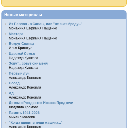
Новые материалы
Из Павлов - в Савлы, или "не зная броду..."
Монахиня Евфимия Пащенко
Мастера
Монахиня Евфимия Пащенко
Вокруг Солнца
Илья Криштул
Царской Семье
Надежда Кушкова
Зовут... зовут они меня
Надежда Кушкова
Первый луч
Александр Конопля
Сосед
Александр Конопля
Ад
Александр Конопля
Детям о Рождестве Иоанна Предтечи
Людмила Громова
Память 1941-2026
Михаил Малеин
"Когда шипит в тиши машина..."
Александр Конопля