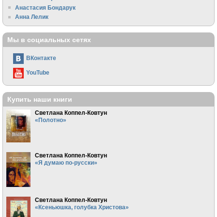
Анастасия Бондарук
Анна Лелик
Мы в социальных сетях
ВКонтакте
YouTube
Купить наши книги
Светлана Коппел-Ковтун
«Полотно»
Светлана Коппел-Ковтун
«Я думаю по-русски»
Светлана Коппел-Ковтун
«Ксеньюшка, голубка Христова»