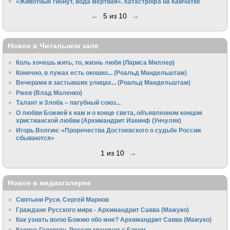
«Животные гибнут, вода мертвая». Катастрофа на Камчатке
←
5 из 10
→
Новое в Читальном зале
Коль хочешь жить, то, жизнь любя (Лариса Миллер)
Конечно, в лужах есть окошко... (Роальд Мандельштам)
Вечерами в застывших улицах... (Роальд Мандельштам)
Ржев (Влад Маленко)
Талант и Злоба – пагубный союз...
О любви Божией к нам и о конце света, объявленном концом
христианской любви (Архимандрит Иакинф (Унчуляк)
Игорь Волгин: «Пророчества Достоевского о судьбе России
сбываются»
1 из 10
→
Новое в медиагалерее
Святыни Руси. Сергей Марнов
Граждане Русского мира - Архимандрит Савва (Мажуко)
Как узнать волю Божию обо мне? Архимандрит Савва (Мажуко)
Каринэ Геворгян. Россия граничит с Богом