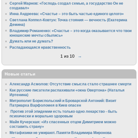
Сергей Марнов: «Господь создал семью, а государство Он не
создавал»
Инна Андреева: «Счастье – это быть частью единого целого»
Светлана Коппел-Ковтун: Точка стояния — вечность (Екатерина
Демина)
Владимир Романенко: «Счастье – это когда оказывается что твои
юношеские мечты сбылись»
Думать или не думать?
Распадающаяся нравственность
1 из 10
→
Новые статьи
Александр Асмолов: Отсутствие смысла стало страшнее смерти
Как русские писатели распахивали «окна Овертона» (Наталья
Иртенина)
Митрополит Бориспольский и Броварской Антоний: Визит
Патриарха Варфоломея в Киев опасен
Против этой эпидемии есть только одно лекарство - быть
психически и морально здоровым
Майя Кучерская: «Из спасенных отцом Димитрием можно
составить страну»
Метафизики не умирают. Памяти Владимира Миронова