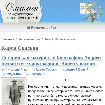
Перейти к основному содержанию
Омилия
Международный
литературный клуб
☰ Разделы сайта
Вы здесь
Главная
Читальный зал
Теги
Карен Свасьян
Карен Свасьян
История как материал к биографии. Андрей
Белый и его opus magnum (Карен Свасьян)
Читальный зал
Карен Свасьян
Андрей Белый
Искусство
Биографии
1.
Нет сомнения, что, если держаться академических
представлений об исторической науке, книге Белого
нет и не может быть места в числе научных
публикаций по шифру «история». То, что «История
становления самосознающей души» выглядит