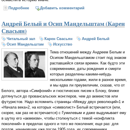
Подробнее
о История как материал к биографии. Андрей Белый
Добавить комментарий
и его opus magnum (Карен Свасьян)
Андрей Белый и Осип Мандельштам (Карен
Свасьян)
Читальный зал
Карен Свасьян
Андрей Белый
Осип Мандельштам
Искусство
Тема отношений между Андреем Белым и
Осипом Мандельштамом стоит под знаком
распавшейся связи времен. Как будто эти
современники, даты рождения и смерти
которых разделены какими-нибудь
несколькими годами, жили в разное время,
и мы едва ли преувеличим, сказав, что от
Белого, автора «Симфоний» и гностических писем к Блоку, ближе
дотянуться до провансальских жонглеров, чем до акмеистов или
футуристов. Надо вспомнить страницы «Между двух революций»1 и
«Начала века»2, на которых «символист» Белый встречается (или,
скорее, как раз не встречается) с Гумилевым и даже выдумывает ему
в шутку его «акмеизм», чтобы столкнуться с темой «конфликта
поколений» в пределах одного и того же поколения; еще раз: для
поэтов, начинавших уже после 1905 года, их современники,