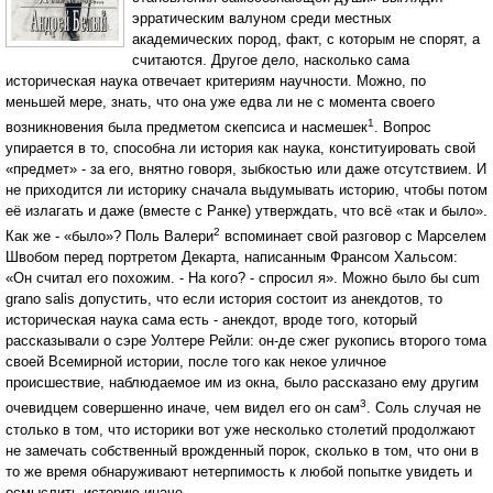
эрратическим валуном среди местных
академических пород, факт, с которым не спорят, а
считаются. Другое дело, насколько сама
историческая наука отвечает критериям научности. Можно, по
меньшей мере, знать, что она уже едва ли не с момента своего
1
возникновения была предметом скепсиса и насмешек
. Вопрос
упирается в то, способна ли история как наука, конституировать свой
«предмет» - за его, внятно говоря, зыбкостью или даже отсутствием. И
не приходится ли историку сначала выдумывать историю, чтобы потом
её излагать и даже (вместе с Ранке) утверждать, что всё «так и было».
2
Как же - «было»? Поль Валери
вспоминает свой разговор с Марселем
Швобом перед портретом Декарта, написанным Франсом Хальсом:
«Он считал его похожим. - На кого? - спросил я». Можно было бы cum
grano salis допустить, что если история состоит из анекдотов, то
историческая наука сама есть - анекдот, вроде того, который
рассказывали о сэре Уолтере Рейли: он-де сжег рукопись второго тома
своей Всемирной истории, после того как некое уличное
происшествие, наблюдаемое им из окна, было рассказано ему другим
3
очевидцем совершенно иначе, чем видел его он сам
. Соль случая не
столько в том, что историки вот уже несколько столетий продолжают
не замечать собственный врожденный порок, сколько в том, что они в
то же время обнаруживают нетерпимость к любой попытке увидеть и
осмыслить историю иначе.