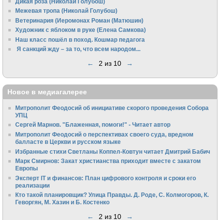
Дикая роза (Николай Голубош)
Межевая тропа (Николай Голубош)
Ветеринария (Иеромонах Роман (Матюшин)
Художник с яблоком в руке (Елена Самкова)
Наш класс пошёл в поход. Кошмар педагога
Я санкций жду – за то, что всем народом...
←
2 из 10
→
Новое в медиагалерее
Митрополит Феодосий об инициативе скорого проведения Собора
УПЦ
Сергей Марнов. "Блаженная, помоги!" - Читает автор
Митрополит Феодосий о перспективах своего суда, вредном
балласте в Церкви и русском языке
Избранные стихи Светланы Коппел-Ковтун читает Дмитрий Бабич
Марк Смирнов: Закат христианства приходит вместе с закатом
Европы
Эксперт IT и финансов: План цифрового контроля и сроки его
реализации
Кто такой планировщик? Улица Правды. Д. Роде, С. Колмогоров, К.
Геворгян, М. Хазин и Б. Костенко
←
2 из 10
→