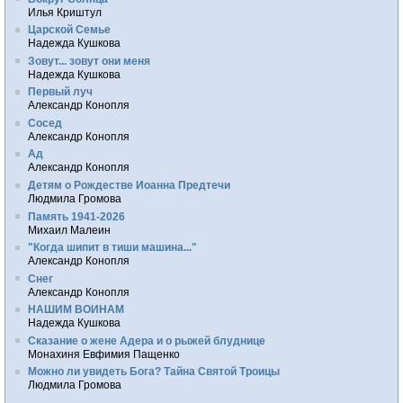
Илья Криштул
Царской Семье
Надежда Кушкова
Зовут... зовут они меня
Надежда Кушкова
Первый луч
Александр Конопля
Сосед
Александр Конопля
Ад
Александр Конопля
Детям о Рождестве Иоанна Предтечи
Людмила Громова
Память 1941-2026
Михаил Малеин
"Когда шипит в тиши машина..."
Александр Конопля
Снег
Александр Конопля
НАШИМ ВОИНАМ
Надежда Кушкова
Сказание о жене Адера и о рыжей блуднице
Монахиня Евфимия Пащенко
Можно ли увидеть Бога? Тайна Святой Троицы
Людмила Громова