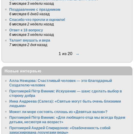
5 месяцев 3 недели
назад
Поздравление с праздником
6 месяцев 6 дней
назад
Спасибо что прочли и оценили!
6 месяцев 2 недели
назад
Ответ к 18 вопросу
6 месяцев 3 недели
назад
Талант внушать и вера
7 месяцев 2 дня
назад
1 из 20
→
Новые интервью
Алла Немцова: Счастливый человек — это благодарный
Создателю человек
Протоиерей Пётр Винник: Искушение — шанс сделать выбор в
сторону добра
Инна Андреева (Сапега): «Святые могут быть очень близкими
людьми»
Может ли море состоять сплошь из «Девятых валов»?
Протоиерей Пётр Винник: «Для любящего отца мы всегда будем
детьми, несмотря на возраст»
Протоиерей Андрей Спиридонов: «Озабоченность собой
замаскирована лозунгами веры»