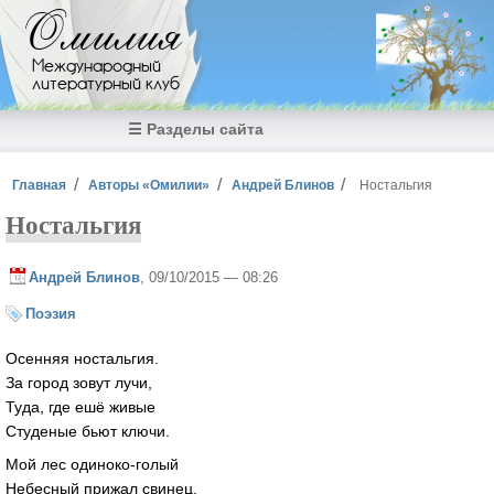
Перейти к основному содержанию
Омилия
Международный
литературный клуб
☰ Разделы сайта
Вы здесь
Главная
Авторы «Омилии»
Андрей Блинов
Ностальгия
Ностальгия
Андрей Блинов
, 09/10/2015 — 08:26
Поэзия
Осенняя ностальгия.
За город зовут лучи,
Туда, где ешё живые
Студеные бьют ключи.
Мой лес одиноко-голый
Небесный прижал свинец.