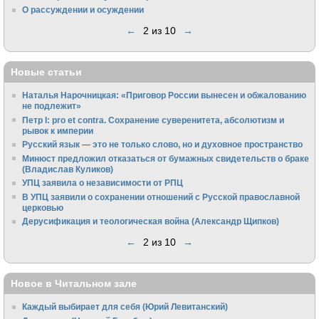
О рассуждении и осуждении
←
2 из 10
→
Новые статьи
Наталья Нарочницкая: «Приговор России вынесен и обжалованию
не подлежит»
Петр I: pro et contra. Сохранение суверенитета, абсолютизм и
рывок к империи
Русский язык — это не только слово, но и духовное пространство
Минюст предложил отказаться от бумажных свидетельств о браке
(Владислав Куликов)
УПЦ заявила о независимости от РПЦ
В УПЦ заявили о сохранении отношений с Русской православной
церковью
Дерусификация и теологическая война (Александр Щипков)
←
2 из 10
→
Новое в Читальном зале
Каждый выбирает для себя (Юрий Левитанский)