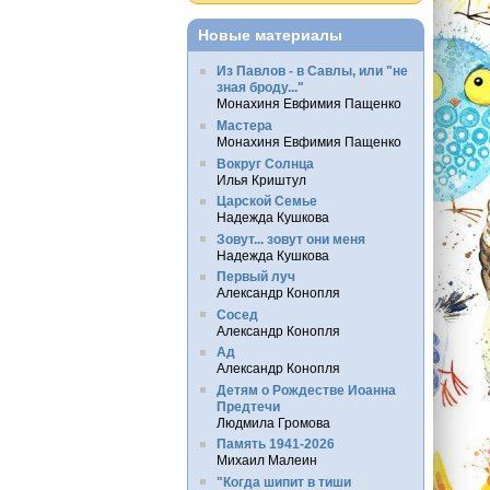
Новые материалы
Из Павлов - в Савлы, или "не
зная броду..."
Монахиня Евфимия Пащенко
Мастера
Монахиня Евфимия Пащенко
Вокруг Солнца
Илья Криштул
Царской Семье
Надежда Кушкова
Зовут... зовут они меня
Надежда Кушкова
Первый луч
Александр Конопля
Сосед
Александр Конопля
Ад
Александр Конопля
Детям о Рождестве Иоанна
Предтечи
Людмила Громова
Память 1941-2026
Михаил Малеин
"Когда шипит в тиши