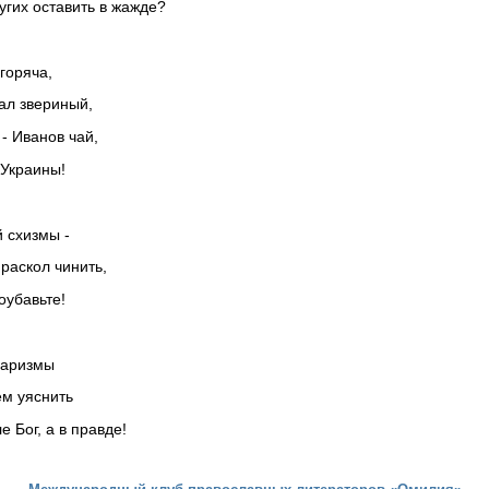
угих оставить в жажде?
сгоряча,
ал звериный,
- Иванов чай,
 Украины!
 схизмы -
 раскол чинить,
оубавьте!
харизмы
ем уяснить
е Бог, а в правде!