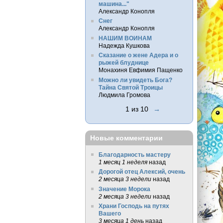
машина..."
Александр Конопля
Снег
Александр Конопля
НАШИМ ВОИНАМ
Надежда Кушкова
Сказание о жене Адера и о
рыжей блуднице
Монахиня Евфимия Пащенко
Можно ли увидеть Бога?
Тайна Святой Троицы
Людмила Громова
1 из 10
→
Новые комментарии
Благодарность мастеру
1 месяц 1 неделя
назад
Дорогой отец Алексий, очень
2 месяца 3 недели
назад
Значение Морока
2 месяца 3 недели
назад
Храни Господь на путях
Вашего
3 месяца 1 день
назад