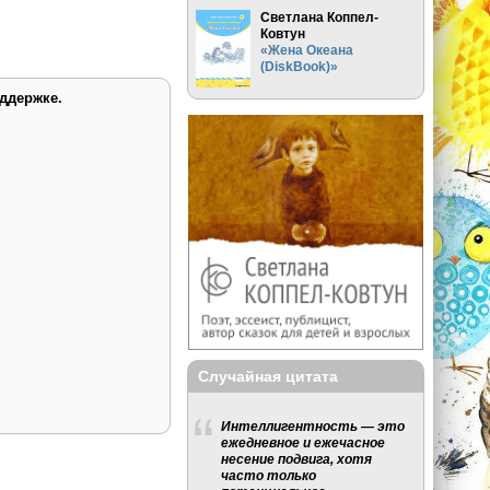
Светлана Коппел-
Ковтун
«Жена Океана
(DiskBook)»
ддержке.
Случайная цитата
Интеллигентность — это
ежедневное и ежечасное
несение подвига, хотя
часто только