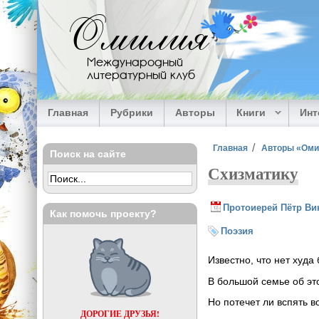
Перейти к основному содержанию
Омилия
Международный
литературный клуб
Главная
Рубрики
Авторы
Книги
Ин
Вы здесь
Главная
Авторы «Ом
Поиск на сайте
Схизматику
Протоиерей Пётр Ви
Как помочь проекту?
Поэзия
Известно, что нет худа 
В большой семье об эт
Но потечет ли вспять в
ДОРОГИЕ ДРУЗЬЯ!