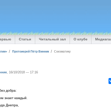
тервью
Статьи
Читальный зал
О клубе
Медиага
илии»
Протоиерей Пётр Винник
Схизматику
нник
, 16/10/2018 — 17:16
без добра:
ом знает каждый.
ода Днепра,