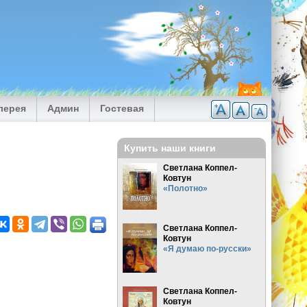
лерея
Админ
Гостевая
Купить наши книги
Светлана Коппел-
Ковтун
«Полотно»
Светлана Коппел-
Ковтун
«Я думаю по-русски»
Светлана Коппел-
Ковтун