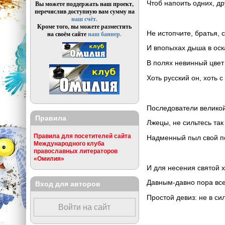
Чтоб напоить одних, др
Вы можете поддержать наш проект,
перечислив доступную вам сумму на
наш счёт.
Кроме того, вы можете разместить
Не истопчите, братья, 
на своём сайте
наш баннер.
И впопыхах дыша в оск
В полях невинный цвет 
Хоть русский он, хоть с
Последователи великой
Правила
Лжецы, не сильтесь так
Правила для посетителей сайта
Надменный пыл свой п
Международного клуба
православных литераторов
«Омилия»
И для несения святой 
Давным-давно пора вс
Вход для авторов
Простой девиз: не в сил
Войти на сайт