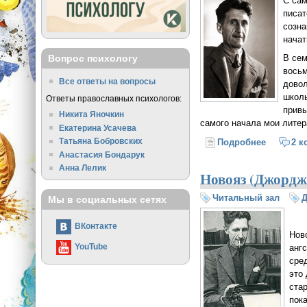
С сам
писат
созна
начат
В сем
Вопрос психологу
восьм
Все ответы на вопросы
довол
школь
Ответы православных психологов:
привы
Никита Яночкин
самого начала мои лите
Екатерина Усачева
Татьяна Бобровских
Подробнее
о Почему
2 к
Анастасия Бондарук
Анна Лелик
Новояз (Джордж
Читальный зал
Мы в социальных сетях
ВКонтакте
Нов
YouTube
анг
сре
это
ста
пок