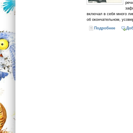
реч
заф
включал в себя много ли
об окончательном, усове
Подробнее
о Новояз
До