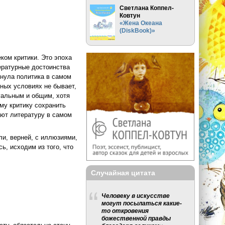
Светлана Коппел-
Ковтун
«Жена Океана
(DiskBook)»
ком критики. Это эпоха
тературные достоинства
ынула политика в самом
ьных условиях не бывает,
уальным и общим, хотя
му критику сохранить
ают литературу в самом
ли, верней, с иллюзиями,
ь, исходим из того, что
Случайная цитата
Человеку в искусстве
могут посылаться какие-
то откровения
божественной правды