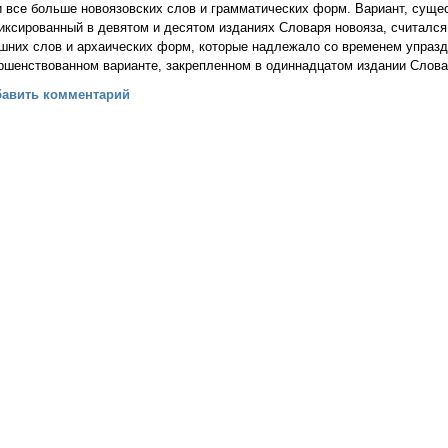
и все больше новоязовских слов и грамматических форм. Вариант, сущес
иксированный в девятом и десятом изданиях Словаря новояза, считалс
шних слов и архаических форм, которые надлежало со временем упразд
ршенствованном варианте, закрепленном в одиннадцатом издании Слова
 (Джордж Оруэлл)
бавить комментарий