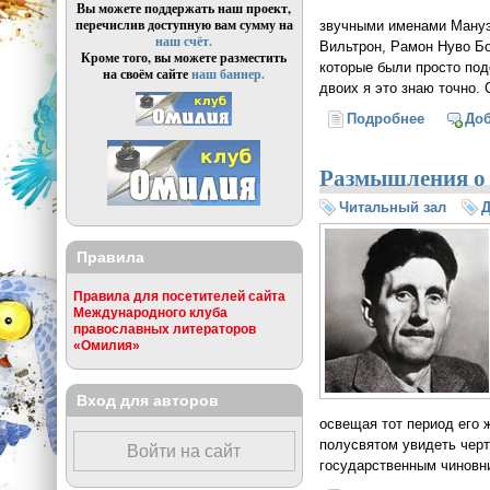
Вы можете поддержать наш проект,
перечислив доступную вам сумму на
звучными именами Мануэ
наш счёт.
Вильтрон, Рамон Нуво Бо
Кроме того, вы можете разместить
которые были просто под
на своём сайте
наш баннер.
двоих я это знаю точно.
Подробнее
о Вспоми
До
Размышления о 
Читальный зал
Правила
Правила для посетителей сайта
Международного клуба
православных литераторов
«Омилия»
Вход для авторов
освещая тот период его 
полусвятом увидеть черт
Войти на сайт
государственным чиновни