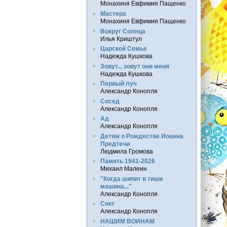
Монахиня Евфимия Пащенко
Мастера
Монахиня Евфимия Пащенко
Вокруг Солнца
Илья Криштул
Царской Семье
Надежда Кушкова
Зовут... зовут они меня
Надежда Кушкова
Первый луч
Александр Конопля
Сосед
Александр Конопля
Ад
Александр Конопля
Детям о Рождестве Иоанна
Предтечи
Людмила Громова
Память 1941-2026
Михаил Малеин
"Когда шипит в тиши
машина..."
Александр Конопля
Снег
Александр Конопля
НАШИМ ВОИНАМ