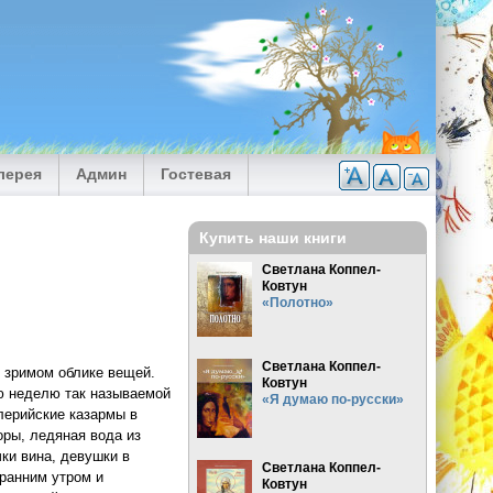
лерея
Админ
Гостевая
Купить наши книги
Светлана Коппел-
Ковтун
«Полотно»
Светлана Коппел-
, зримом облике вещей.
Ковтун
ню неделю так называемой
«Я думаю по-русски»
лерийские казармы в
ры, ледяная вода из
ки вина, девушки в
Светлана Коппел-
ранним утром и
Ковтун