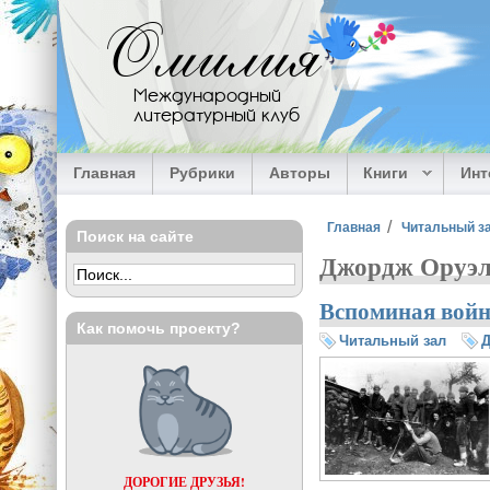
Перейти к основному содержанию
Омилия
Международный
литературный клуб
Главная
Рубрики
Авторы
Книги
Ин
Вы здесь
Главная
Читальный з
Поиск на сайте
Джордж Оруэ
Вспоминая войн
Как помочь проекту?
Читальный зал
ДОРОГИЕ ДРУЗЬЯ!