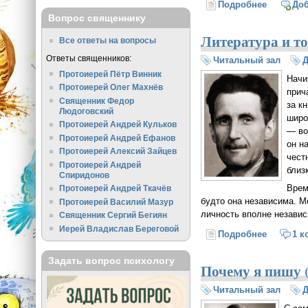
Подробнее
о Размыш
До
Вопрос священнику
Литература и т
Все ответы на вопросы
Ответы священников:
Читальный зал
Протоиерей Пётр Винник
Начи
Протоиерей Олег Махнёв
прич
Священник Федор
за к
Людоговский
широ
Протоиерей Андрей Кульков
— во
Протоиерей Андрей Ефанов
он н
Протоиерей Алексий Зайцев
чест
Протоиерей Андрей
близ
Спиридонов
Врем
Протоиерей Андрей Ткачёв
будто она независима. Ме
Протоиерей Василий Мазур
личность вполне независ
Священник Сергий Бегиян
Иерей Владислав Береговой
Подробнее
о Литера
1 к
Задать вопрос психологу
Почему я пишу 
Читальный зал