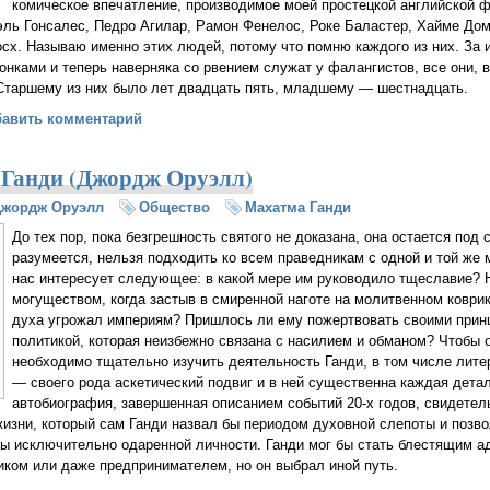
комическое впечатление, производимое моей простецкой английской 
ль Гонсалес, Педро Агилар, Рамон Фенелос, Роке Баластер, Хайме Дом
сх. Называю именно этих людей, потому что помню каждого из них. За
онками и теперь наверняка со рвением служат у фалангистов, все они, в
 Старшему из них было лет двадцать пять, младшему — шестнадцать.
ная войну в Испании (Джордж Оруэлл)
бавить комментарий
Ганди (Джордж Оруэлл)
Джордж Оруэлл
Общество
Махатма Ганди
До тех пор, пока безгрешность святого не доказана, она остается под 
разумеется, нельзя подходить ко всем праведникам с одной и той же 
нас интересует следующее: в какой мере им руководило тщеславие? 
могуществом, когда застыв в смиренной наготе на молитвенном коври
духа угрожал империям? Пришлось ли ему пожертвовать своими прин
политикой, которая неизбежно связана с насилием и обманом? Чтобы о
необходимо тщательно изучить деятельность Ганди, в том числе лите
— своего рода аскетический подвиг и в ней существенна каждая дета
автобиография, завершенная описанием событий 20-х годов, свидетель
жизни, который сам Ганди назвал бы периодом духовной слепоты и позво
ы исключительно одаренной личности. Ганди мог бы стать блестящим а
ком или даже предпринимателем, но он выбрал иной путь.