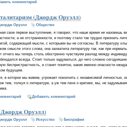
ления о Ганди (Джордж Оруэлл)
бавить комментарий
оталитаризм (Джордж Оруэлл)
Джордж Оруэлл
Общество
ная свое первое выступление, я говорил, что наше время не назовешь ве
астности, а не отстраненности, и поэтому стало так трудно признать ли
нигой, содержащей мысли, с которыми вы не согласны. В литературу хл
ком смысле этого слова, она захватила литературу так, как при нормал
т отчего мы теперь столь обостренно чувствуем разлад между индивид
аблюдался всегда. Стоит только задуматься, до чего сложно сегодняшне
ную беспристрастность, и станет понятно, какие именно опасности ожид
ком будущем.
я, в которое мы живем, угрожает покончить с независимой личностью, и
ж тем, толкуя о литературе, а уж тем паче о критике, мы, не задумываяс
има.
тура и тоталитаризм (Джордж Оруэлл)
омментарий
Добавить комментарий
(Джордж Оруэлл)
Джордж Оруэлл
Искусство
Биографии