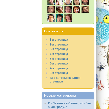
Все авторы
1-я страница
2-я страница
3-я страница
4-я страница
5-я страница
6-я страница
7-я страница
8-я страница
Все авторы на одной
странице
Новые материалы
Из Павлов - в Савлы, или "не
зная броду..."