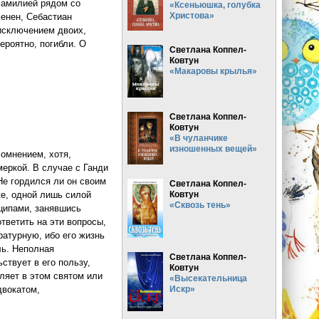
фамилией рядом со
«Ксеньюшка, голубка
Христова»
енен, Себастиан
 исключением двоих,
ероятно, погибли. О
Светлана Коппел-
Ковтун
«Макаровы крылья»
Светлана Коппел-
Ковтун
«В чуланчике
изношенных вещей»
сомнением, хотя,
меркой. В случае с Ганди
Не гордился ли он своим
Светлана Коппел-
Ковтун
ке, одной лишь силой
«Сквозь тень»
ципами, занявшись
тветить на эти вопросы,
ратурную, ибо его жизнь
ль. Неполная
Светлана Коппел-
ствует в его пользу,
Ковтун
ляет в этом святом или
«Высекательница
Искр»
двокатом,