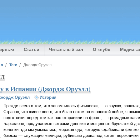
тервью
Статьи
Читальный зал
О клубе
Медиага
ал
Теги
Джордж Оруэлл
лл
у в Испании (Джордж Оруэлл)
Джордж Оруэлл
История
Прежде всего о том, что запомнилось физически, — о звуках, запахах
Странно, что живее всего, что было потом на испанской войне, я пом
подготовки, перед тем как нас отправили на фронт, — громадные кава
Барселоне, продуваемые ветрами денники и мощенные брусчаткой дво
колонки, где мы умывались, мерзкая еда, которую сдабривали фляжеч
брюках — служащие милиции, рубившие дрова под котел, переклички 