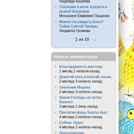
Надежда Кушкова
Сказание о жене Адера и о
рыжей блуднице
Монахиня Евфимия Пащенко
Можно ли увидеть Бога?
Тайна Святой Троицы
Людмила Громова
1 из 10
→
Новые комментарии
Благодарность мастеру
1 месяц 1 неделя
назад
Дорогой отец Алексий, очень
2 месяца 3 недели
назад
Значение Морока
2 месяца 3 недели
назад
Храни Господь на путях
Вашего
3 месяца 1 день
назад
Протитип фрау Берты был
4 месяца 2 недели
назад
Сейчас будет
4 месяца 2 недели
назад
Продолжение.