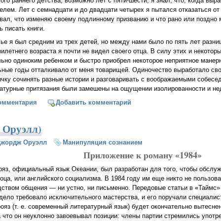
ого раннего детства, возможно лет с пяти-шести, я знал, что, когда выр
елем. Лет с семнадцати и до двадцати четырех я пытался отказаться от
вал, что изменяю своему подлинному призванию и что рано или поздно 
ь писать книги.
ье я был средним из трех детей, но между нами было по пять лет разниц
илетнего возраста я почти не видел своего отца. В силу этих и некотор
ьно одиноким ребенком и быстро приобрел некоторое неприятное манерн
ные годы отталкивало от меня товарищей. Одиночество выработало св
чку сочинять разные истории и разговаривать с воображаемыми собесе
ратурные притязания были замешены на ощущении изолированности и не
 я пишу (Джордж Оруэлл)
омментария
Добавить комментарий
 Оруэлл)
Джордж Оруэлл
Манипуляция сознанием
Приложение к роману «1984»
ояз, официальный язык Океании, был разработан для того, чтобы обслу
соца, или английского социализма. В 1984 году им еще никто не пользов
дством общения — ни устно, ни письменно. Передовые статьи в «Таймс» 
 дело требовало исключительного мастерства, и его поручали специалис
рояз (т. е. современный литературный язык) будет окончательно вытеснен
а что он неуклонно завоевывал позиции: члены партии стремились употр