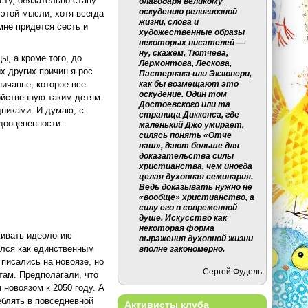
асту, обязательно стану
благодаря великому
оскудению религиозной
 этой мысли, хотя всегда
жизни, слова и
мне придется сесть и
художественные образы
некоторых писателей —
ну, скажем, Тютчева,
ы, а кроме того, до
Лермонтова, Лескова,
ых других причин я рос
Пастернака или Экзюпери,
ичанье, которое все
как бы возмещают это
оскудение. Один том
ойственную таким детям
Достоевского или та
дниками. И думаю, с
страница Диккенса, где
дооцененности.
маленький Джо умирает,
силясь понять «Отче
наш», дают больше для
доказательства силы
христианства, чем иногда
целая духовная семинария.
Ведь доказывать нужно не
«вообще» христианство, а
силу его в современной
душе. Искусство как
некоторая форма
живать идеологию
выражения духовной жизни
ался как единственным
вполне закономерно.
писались на новоязе, но
Сергей Фудель
там. Предполагали, что
 новоязом к 2050 году. А
еблять в повседневной
Активисты клуба