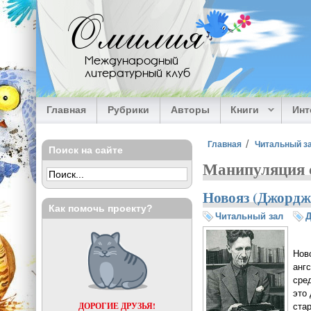
Перейти к основному содержанию
Омилия
Международный
литературный клуб
Главная
Рубрики
Авторы
Книги
Ин
Вы здесь
Главная
Читальный з
Поиск на сайте
Манипуляция 
Новояз (Джордж
Как помочь проекту?
Читальный зал
Нов
анг
сре
это
ДОРОГИЕ ДРУЗЬЯ!
ста