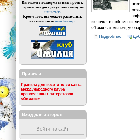
Вы можете поддержать наш проект,
пок
перечислив доступную вам сумму на
реч
наш счёт.
заф
Кроме того, вы можете разместить
на своём сайте
наш баннер.
включал в себя много ли
об окончательном, усове
Подробнее
о Новояз
До
Правила
Правила для посетителей сайта
Международного клуба
православных литераторов
«Омилия»
Вход для авторов
Войти на сайт