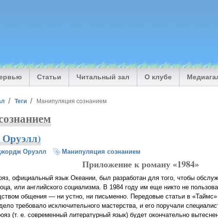
тервью
Статьи
Читальный зал
О клубе
Медиага
ал
Теги
Манипуляция сознанием
сознанием
 Оруэлл)
Джордж Оруэлл
Манипуляция сознанием
Приложение к роману «1984»
ояз, официальный язык Океании, был разработан для того, чтобы обслу
соца, или английского социализма. В 1984 году им еще никто не пользов
дством общения — ни устно, ни письменно. Передовые статьи в «Таймс» 
 дело требовало исключительного мастерства, и его поручали специалис
рояз (т. е. современный литературный язык) будет окончательно вытеснен