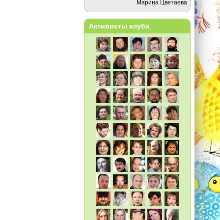
Марина Цветаева
Активисты клуба