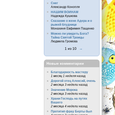
Снег
Александр Конопля
НАШИМ ВОИНАМ
Надежда Кушкова
Сказание о жене Адера и о
рыжей блуднице
Монахиня Евфимия Пащенко
Можно ли увидеть Бога?
Тайна Святой Троицы
Людмила Громова
1 из 10
→
Новые комментарии
Благодарность мастеру
1 месяц 1 неделя
назад
Дорогой отец Алексий, очень
2 месяца 3 недели
назад
Значение Морока
2 месяца 3 недели
назад
Храни Господь на путях
Вашего
2 месяца 4 недели
назад
Протитип фрау Берты был