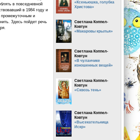
«Ксеньюшка, голубка
еблять в повседневной
Христова»
твовавший в 1984 году и
я промежуточным и
нить. Здесь пойдет речь
Светлана Коппел-
Ковтун
ря.
«Макаровы крылья»
Светлана Коппел-
Ковтун
«В чуланчике
изношенных вещей»
Светлана Коппел-
Ковтун
«Сквозь тень»
Светлана Коппел-
Ковтун
«Высекательница
Искр»