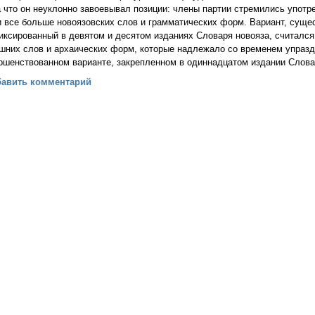
а что он неуклонно завоевывал позиции: члены партии стремились употр
и все больше новоязовских слов и грамматических форм. Вариант, сущес
иксированный в девятом и десятом изданиях Словаря новояза, считалс
шних слов и архаических форм, которые надлежало со временем упразд
ршенствованном варианте, закрепленном в одиннадцатом издании Слова
 (Джордж Оруэлл)
бавить комментарий