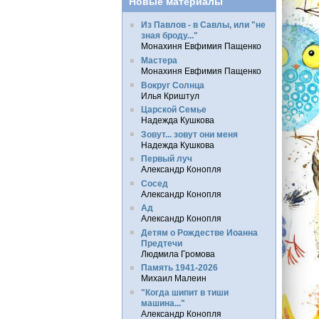
Новые материалы
Из Павлов - в Савлы, или "не
зная броду..."
Монахиня Евфимия Пащенко
Мастера
Монахиня Евфимия Пащенко
Вокруг Солнца
Илья Криштул
Царской Семье
Надежда Кушкова
Зовут... зовут они меня
Надежда Кушкова
Первый луч
Александр Конопля
Сосед
Александр Конопля
Ад
Александр Конопля
Детям о Рождестве Иоанна
Предтечи
Людмила Громова
Память 1941-2026
Михаил Малеин
"Когда шипит в тиши
машина..."
Александр Конопля