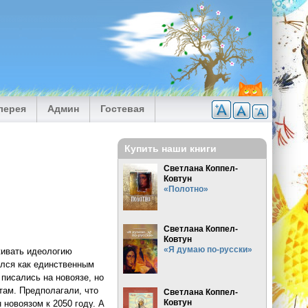
лерея
Админ
Гостевая
Купить наши книги
Светлана Коппел-
Ковтун
«Полотно»
Светлана Коппел-
Ковтун
«Я думаю по-русски»
живать идеологию
ался как единственным
писались на новоязе, но
там. Предполагали, что
Светлана Коппел-
Ковтун
 новоязом к 2050 году. А