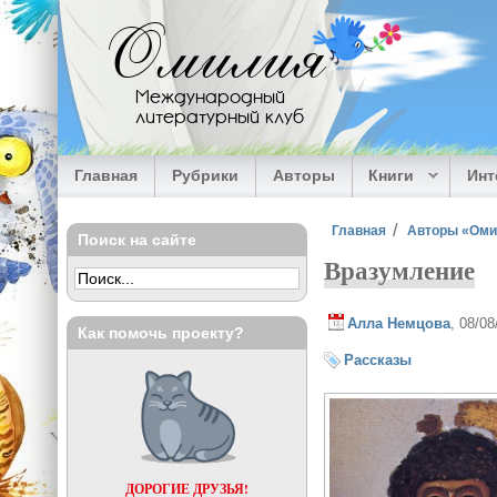
Перейти к основному содержанию
Омилия
Международный
литературный клуб
Главная
Рубрики
Авторы
Книги
Ин
Вы здесь
Главная
Авторы «Ом
Поиск на сайте
Вразумление
Алла Немцова
, 08/0
Как помочь проекту?
Рассказы
ДОРОГИЕ ДРУЗЬЯ!