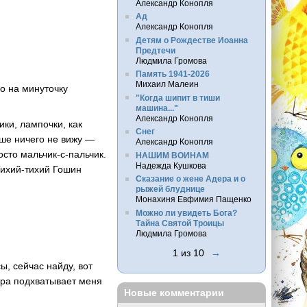
Александр Конопля
Ад
Александр Конопля
Детям о Рождестве Иоанна
Предтечи
Людмила Громова
Память 1941-2026
Михаил Малеин
ко на минуточку
"Когда шипит в тиши
машина..."
Александр Конопля
ики, лампочки, как
Снег
ьше ничего не вижу —
Александр Конопля
осто мальчик-с-пальчик.
НАШИМ ВОИНАМ
Надежда Кушкова
Тихий-тихий Гошин
Сказание о жене Адера и о
рыжей блуднице
Монахиня Евфимия Пащенко
Можно ли увидеть Бога?
Тайна Святой Троицы
Людмила Громова
1 из 10
→
ы, сейчас найду, вот
тра подхватывает меня
Новые комментарии