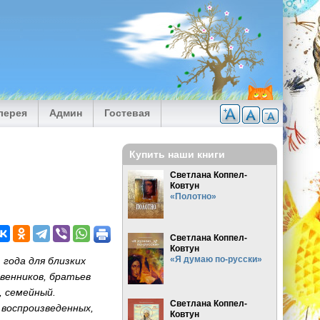
лерея
Админ
Гостевая
Купить наши книги
Светлана Коппел-
Ковтун
«Полотно»
Светлана Коппел-
Ковтун
«Я думаю по-русски»
 года для близких
венников, братьев
, семейный.
Светлана Коппел-
 воспроизведенных,
Ковтун