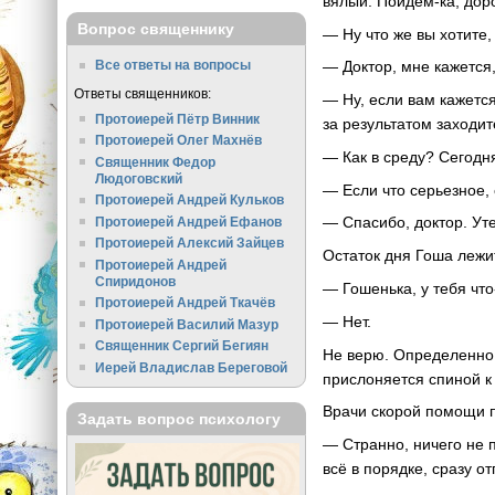
вялый. Пойдем-ка, доро
Вопрос священнику
— Ну что же вы хотите,
— Доктор, мне кажется,
Все ответы на вопросы
Ответы священников:
— Ну, если вам кажется
Протоиерей Пётр Винник
за результатом заходит
Протоиерей Олег Махнёв
— Как в среду? Сегодня
Священник Федор
Людоговский
— Если что серьезное,
Протоиерей Андрей Кульков
— Спасибо, доктор. Ут
Протоиерей Андрей Ефанов
Протоиерей Алексий Зайцев
Остаток дня Гоша лежит
Протоиерей Андрей
Спиридонов
— Гошенька, у тебя чт
Протоиерей Андрей Ткачёв
— Нет.
Протоиерей Василий Мазур
Священник Сергий Бегиян
Не верю. Определенно, 
Иерей Владислав Береговой
прислоняется спиной к
Врачи скорой помощи 
Задать вопрос психологу
— Странно, ничего не п
всё в порядке, сразу от