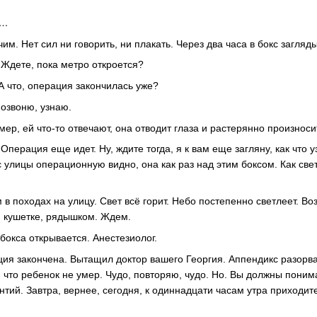
ь…
им. Нет сил ни говорить, ни плакать. Через два часа в бокс загляд
 Ждете, пока метро откроется?
А что, операция закончилась уже?
озвоню, узнаю.
ер, ей что-то отвечают, она отводит глаза и растерянно произноси
перация еще идет. Ну, ждите тогда, я к вам еще загляну, как что 
улицы операционную видно, она как раз над этим боксом. Как свет
в походах на улицу. Свет всё горит. Небо постепенно светлеет. Во
 кушетке, рядышком. Ждем.
 бокса открывается. Анестезиолог.
ция закончена. Вытащил доктор вашего Георгия. Аппендикс разор
, что ребенок не умер. Чудо, повторяю, чудо. Но. Вы должны поним
нтий. Завтра, вернее, сегодня, к одиннадцати часам утра приходит