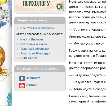
Ночь уже спускается н
долго, но также, как и
беспокойства. Вызываю
волосы почти до плеч,
Вопрос психологу
длинными чуткими скри
Все ответы на вопросы
— Срочно в операцион
Ответы православных психологов:
Анестезиолог качает го
Никита Яночкин
— Мухтар устал, но он
Екатерина Усачева
Татьяна Бобровских
Гошу кладут на каталку
Анастасия Бондарук
затухает жизнь в Гошин
Анна Лелик
Не знаю, которым по с
доктор оперировал ров
Мы в социальных сетях
— Вы домой поедете и
ВКонтакте
— Разумеется, будем ж
YouTube
— Тогда идите в соседн
Белый стол, белый шка
стул, черный телефонны