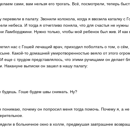
делаем сами, вам нельзя его трогать. Всё, посмотрели, теперь быс
 перевели в палату. Звонили колокола, когда я ввозила каталку с Г
ели небеса. И тогда я отчетливо поняла, что для счастья не нужны
ни Ламборджини. Нужно только, чтобы мой ребенок был жив. И как в
етил нас с Гошей лечащий врач, приходил поболтать о том, о сём,
о сыне. Какой-то домашней умиротворенностью веяло от этого огро
И еще с трудом представлялось, что этими ручищами он делает б
и. Накануне выписки он зашел в нашу палату:
 будешь. Гоше будем швы снимать. Ну?
не понимаю, почему он попросил меня тогда помочь. Почему я, а н
верительное.
ядели в больничное окно в холле, предвкушая завтрашнее возвр