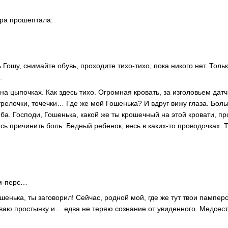
тра прошептала:
Гошу, снимайте обувь, проходите тихо-тихо, пока никого нет. Толь
.
на цыпочках. Как здесь тихо. Огромная кровать, за изголовьем датч
 стрелочки, точечки… Где же мой Гошенька? И вдруг вижу глаза. Бол
неба. Господи, Гошенька, какой же ты крошечный на этой кровати, пр
сь причинить боль. Бедный ребенок, весь в каких-то проводочках. 
м-перс…
ошенька, ты заговорил! Сейчас, родной мой, где же тут твои памперс
аю простынку и… едва не теряю сознание от увиденного. Медсес