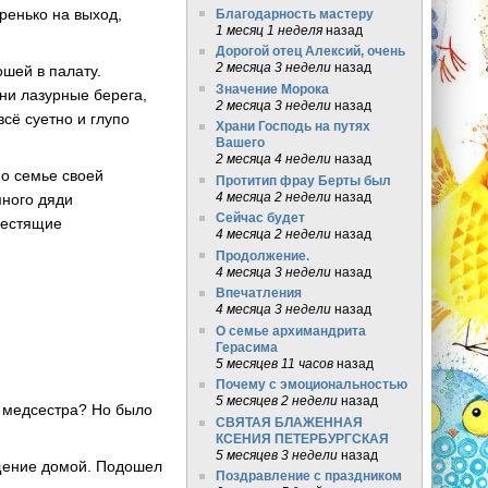
тренько на выход,
Благодарность мастеру
1 месяц 1 неделя
назад
Дорогой отец Алексий, очень
2 месяца 3 недели
назад
ошей в палату.
Значение Морока
 ни лазурные берега,
2 месяца 3 недели
назад
сё суетно и глупо
Храни Господь на путях
Вашего
2 месяца 4 недели
назад
 о семье своей
Протитип фрау Берты был
4 месяца 2 недели
назад
много дяди
Сейчас будет
лестящие
4 месяца 2 недели
назад
Продолжение.
4 месяца 3 недели
назад
Впечатления
4 месяца 3 недели
назад
О семье архимандрита
Герасима
5 месяцев 11 часов
назад
Почему с эмоциональностью
5 месяцев 2 недели
назад
е медсестра? Но было
СВЯТАЯ БЛАЖЕННАЯ
КСЕНИЯ ПЕТЕРБУРГСКАЯ
5 месяцев 3 недели
назад
ащение домой. Подошел
Поздравление с праздником