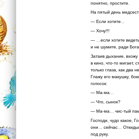
понятно, простите.
На пятый день медсес
— Если хотите...
— Хочу!!!
— …если хотите видеть 
и не шумите, ради Бога
Затаив дыхание, вхожу 
в кино, что-то мигает,
только глаза, как два 
Глажу его макушку, бою
голосок:
— Ма-ма…
— Что, сынок?
— Ма-ма… чис-тый па
Господи, чудо какое, Г
они… сейчас… Откидыв
под руку.