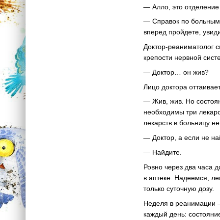
— Алло, это отделени
— Справок по больным 
вперед пройдете, увид
Доктор-реаниматолог с
крепости нервной сис
— Доктор… он жив?
Лицо доктора оттаивает
— Жив, жив. Но состоя
необходимы три лекарст
лекарств в больницу не
— Доктор, а если не н
— Найдите.
Ровно через два часа 
в аптеке. Надеемся, л
только суточную дозу.
Неделя в реанимации —
каждый день: состояние