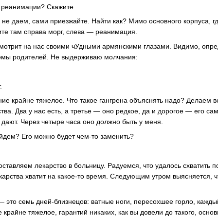
е реанимации? Скажите…
не даем, сами приезжайте. Найти как? Мимо основного корпуса, г
ите там справа морг, слева — реанимация.
мотрит на нас своими чУдными армянскими глазами. Видимо, опре
темы родителей. Не выдерживаю молчания:
.
ние крайне тяжелое. Что такое гангрена объяснять надо? Делаем 
ва. Два у нас есть, а третье — оно редкое, да и дорогое — его са
 дают. Через четыре часа оно должно быть у меня.
айдем? Его можно будет чем-то заменить?
доставляем лекарcтво в больницу. Радуемся, что удалось схватить 
екарства хватит на какое-то время. Следующим утром выясняется, ч
 это семь дней-близнецов: ватные ноги, пересохшее горло, кажды
 крайне тяжелое, гарантий никаких, как вы довели до такого, основ