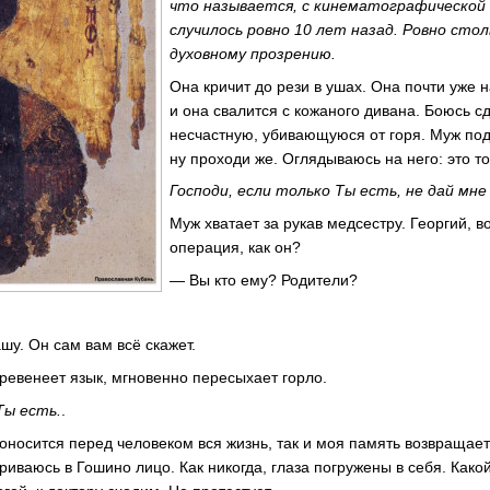
что называется, с кинематографической
случилось ровно 10 лет назад. Ровно сто
духовному прозрению.
Она кричит до рези в ушах. Она почти уже н
и она свалится с кожаного дивана. Боюсь сд
несчастную, убивающуюся от горя. Муж под
ну проходи же. Оглядываюсь на него: это т
Господи, если только Ты есть, не дай мн
Муж хватает за рукав медсестру. Георгий, в
операция, как он?
— Вы кто ему? Родители?
шу. Он сам вам всё скажет.
еревенеет язык, мгновенно пересыхает горло.
Ты есть.
.
оносится перед человеком вся жизнь, так и моя память возвращает
иваюсь в Гошино лицо. Как никогда, глаза погружены в себя. Какой