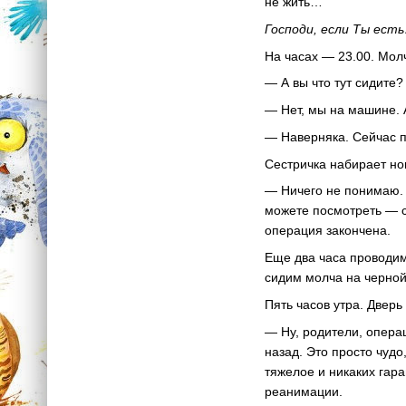
не жить…
Господи, если Ты ест
На часах — 23.00. Молч
— А вы что тут сидите?
— Нет, мы на машине. 
— Наверняка. Сейчас п
Сестричка набирает ном
— Ничего не понимаю. О
можете посмотреть — с 
операция закончена.
Еще два часа проводим 
сидим молча на черной
Пять часов утра. Дверь
— Ну, родители, опера
назад. Это просто чудо
тяжелое и никаких гара
реанимации.