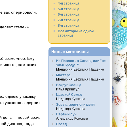
4-я страница
5-я страница
де вас оперировали,
6-я страница
7-я страница
8-я страница
деляет степень
Все авторы на одной
странице
Новые материалы
всё возможное. Ему
Из Павлов - в Савлы, или "не
ми ищите, нам таких
зная броду..."
Монахиня Евфимия Пащенко
Мастера
Монахиня Евфимия Пащенко
Вокруг Солнца
Илья Криштул
Царской Семье
последнюю упаковку
Надежда Кушкова
то упаковка содержит
Зовут... зовут они меня
Надежда Кушкова
Первый луч
й день — новый врач,
Александр Конопля
ной диагноз, тогда
Сосед