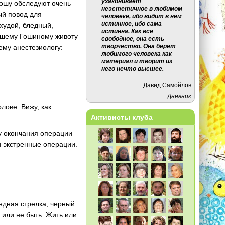
узаконивает
Гошу обследуют очень
неэстетичное в любимом
ный повод для
человеке, ибо видит в нем
истинное, ибо сама
худой, бледный,
истинна. Как все
авшему Гошиному животу
свободное, она есть
творчество. Она берет
ему анестезиологу:
любимого человека как
материал и творит из
него нечто высшее.
Давид Самойлов
Дневник
лове. Вижу, как
Активисты клуба
ту окончания операции
й экстренные операции.
ндная стрелка, черный
ь или не быть. Жить или