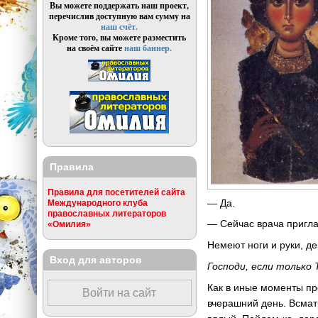
Вы можете поддержать наш проект,
перечислив доступную вам сумму на
наш счёт.
Кроме того, вы можете разместить
на своём сайте
наш баннер.
Правила
Правила для посетителей сайта
— Да.
Международного клуба
православных литераторов
— Сейчас врача пригла
«Омилия»
Немеют ноги и руки, д
Вход для авторов
Господи, если только 
Как в иные моменты пр
Войти на сайт
вчерашний день. Всматр