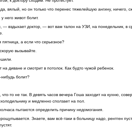
гой, к доктору сходим. Не протестует.
 да, вялый, но он только что перенес тяжелейшую ангину, ничего, с
 у него живот болит.
, — вздыхает доктор, — вот вам талон на УЗИ, на понедельник, в с
е.
 пятница, а если что серьезное?
 скорую вызывайте.
ешили.
 на диване и смотрит в потолок. Как будто чужой ребенок.
о-нибудь болит?
что-то не так. В девять часов вечера Гоша заходит на кухню, сов
 холодильнику и медленно сползает на пол.
полчаса пытаются определить причину недомогания.
рощупывается. Знаете, вам всё-таки в больницу надо, рентген пус
пустят.