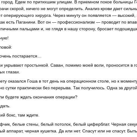
а город. Едем по притихшим улицам. В приемном покое больницы 
 врачи скорой, ничего не могут определить. Анализ крови дает силь
т оперирующего хирурга. Через минуту он появляется — высокий, 
 как есть Паганини. Вот он — профессионализм — проводит по вп
пичными пальцами и, не глядя в нашу сторону, бросает подошедш
ную!
ловой:
 очень постарается…
 и укрывают простынкой. Саван, помимо моей воли, проносится в го
ых глазах.
чету оказался Гоша в тот день на операционном столе, но к момен
но сутки практически без перерыва. Так получилось. Одна за друго
ли будете ждать окончания операции?
дать.
ий бокс, там ждите.
фчик, белые стены, белый потолок, белый циферблат. Черная секу
й аппарат, черная кушетка. Да или нет. Спасут или не спасут. Быт