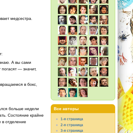
ывает медсестра.
т:
узнаю. А вы сами
 погасят — значит,
звращаемся в бокс,
вался больше недели
Все авторы
ать. Состояние крайне
1-я страница
е в отделение
2-я страница
3-я страница