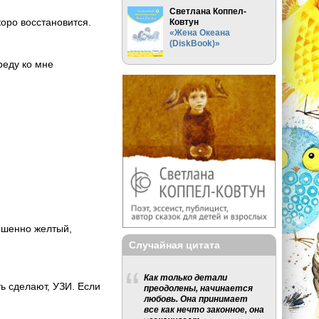
Светлана Коппел-
коро восстановится.
Ковтун
«Жена Океана
(DiskBook)»
реду ко мне
ершенно желтый,
Случайная цитата
Как только детали
ть сделают, УЗИ. Если
преодолены, начинается
любовь. Она принимает
все как нечто законное, она