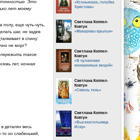
 точностью. Это
«Ксеньюшка, голубка
Христова»
лько лет моему
Светлана Коппел-
а полу, еще чуть-чуть,
Ковтун
елать шаг, не задев
«Макаровы крылья»
талкивает в спину:
очно не морг?
Светлана Коппел-
е пережить такое.
Ковтун
«В чуланчике
осемь лет, ночная
изношенных вещей»
Светлана Коппел-
Ковтун
«Сквозь тень»
Светлана Коппел-
Ковтун
«Высекательница
 в деталях весь
Искр»
-то он слабенький,