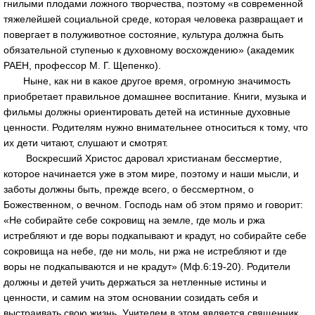
гнилыми плодами ложного творчества, поэтому «в современной
тяжелейшей социальной среде, которая человека развращает и
повергает в полуживотное состояние, культура должна быть
обязательной ступенью к духовному восхождению» (академик
РАЕН, профессор М. Г. Щепенко).
Ныне, как ни в какое другое время, огромную значимость
приобретает правильное домашнее воспитание. Книги, музыка и
фильмы должны ориентировать детей на истинные духовные
ценности. Родителям нужно внимательнее относиться к тому, что
их дети читают, слушают и смотрят.
Воскресший Христос даровал христианам бессмертие,
которое начинается уже в этом мире, поэтому и наши мысли, и
заботы должны быть, прежде всего, о бессмертном, о
Божественном, о вечном. Господь нам об этом прямо и говорит:
«Не собирайте себе сокровищ на земле, где моль и ржа
истребляют и где воры подкапывают и крадут, но собирайте себе
сокровища на небе, где ни моль, ни ржа не истребляют и где
воры не подкапываются и не крадут» (Мф.6:19-20). Родители
должны и детей учить держаться за нетленные истины и
ценности, и самим на этом основании созидать себя и
выстраивать свою жизнь. Учителем в этом является священник,