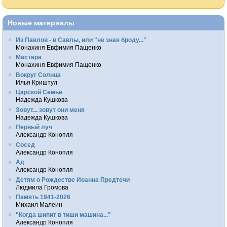
Новые материалы
Из Павлов - в Савлы, или "не зная броду..."
Монахиня Евфимия Пащенко
Мастера
Монахиня Евфимия Пащенко
Вокруг Солнца
Илья Криштул
Царской Семье
Надежда Кушкова
Зовут... зовут они меня
Надежда Кушкова
Первый луч
Александр Конопля
Сосед
Александр Конопля
Ад
Александр Конопля
Детям о Рождестве Иоанна Предтечи
Людмила Громова
Память 1941-2026
Михаил Малеин
"Когда шипит в тиши машина..."
Александр Конопля