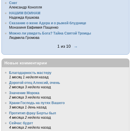
Снег
Александр Конопля
НАШИМ ВОИНАМ
Надежда Кушкова
Сказание о жене Адера и о рыжей блуднице
Монахиня Евфимия Пащенко
Можно ли увидеть Бога? Тайна Святой Троицы
Людмила Громова
1 из 10
→
Новые комментарии
Благодарность мастеру
1 месяц 1 неделя
назад
Дорогой отец Алексий, очень
2 месяца 3 недели
назад
Значение Морока
2 месяца 3 недели
назад
Храни Господь на путях Вашего
3 месяца 1 день
назад
Протитип фрау Берты был
4 месяца 2 недели
назад
Сейчас будет
4 месяца 2 недели
назад