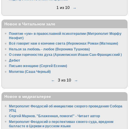
1 из 10
→
Новое в Читальном зале
Понятие «ум» в православной психотерапии (Митрополит Морфу
Неофит)
Всё говорит нам о кончине света (Иеромонах Роман (Матюшин)
Нельзя за любовь - любое (Вероника Тушнова)
О семи горячностях духа (Архиепископ Иоанн Сан-Францисский )
Дебют
Письмо женщине (Сергей Есенин)
Молитва (Саша Черный)
←
3 из 10
→
Новое в медиагалерее
Митрополит Феодосий об инициативе скорого проведения Собора
УПЦ
Сергей Марнов. "Блаженная, помоги!" - Читает автор
Митрополит Феодосий о перспективах своего суда, вредном
балласте в Церкви и русском языке