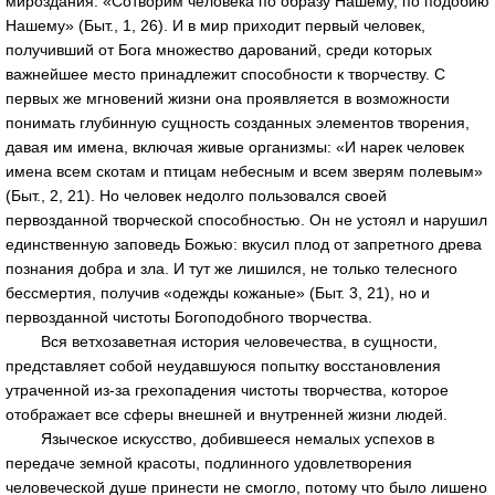
мироздания: «Сотворим человека по образу Нашему, по подобию
Нашему» (Быт., 1, 26). И в мир приходит первый человек,
получивший от Бога множество дарований, среди которых
важнейшее место принадлежит способности к творчеству. С
первых же мгновений жизни она проявляется в возможности
понимать глубинную сущность созданных элементов творения,
давая им имена, включая живые организмы: «И нарек человек
имена всем скотам и птицам небесным и всем зверям полевым»
(Быт., 2, 21). Но человек недолго пользовался своей
первозданной творческой способностью. Он не устоял и нарушил
единственную заповедь Божью: вкусил плод от запретного древа
познания добра и зла. И тут же лишился, не только телесного
бессмертия, получив «одежды кожаные» (Быт. 3, 21), но и
первозданной чистоты Богоподобного творчества.
Вся ветхозаветная история человечества, в сущности,
представляет собой неудавшуюся попытку восстановления
утраченной из-за грехопадения чистоты творчества, которое
отображает все сферы внешней и внутренней жизни людей.
Языческое искусство, добившееся немалых успехов в
передаче земной красоты, подлинного удовлетворения
человеческой душе принести не смогло, потому что было лишено