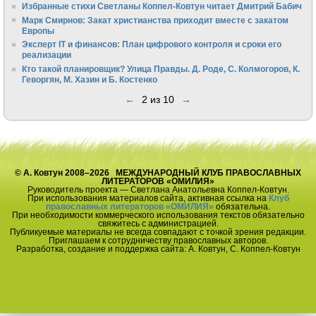
Избранные стихи Светланы Коппел-Ковтун читает Дмитрий Бабич
Марк Смирнов: Закат христианства приходит вместе с закатом
Европы
Эксперт IT и финансов: План цифрового контроля и сроки его
реализации
Кто такой планировщик? Улица Правды. Д. Роде, С. Колмогоров, К.
Геворгян, М. Хазин и Б. Костенко
←
2 из 10
→
© А. Ковтун 2008–2026 МЕЖДУНАРОДНЫЙ КЛУБ ПРАВОСЛАВНЫХ
ЛИТЕРАТОРОВ «ОМИЛИЯ»
Руководитель проекта — Светлана Анатольевна Коппел-Ковтун.
При использования материалов сайта, активная ссылка на
Клуб
православных литераторов «ОМИЛИЯ»
обязательна.
При необходимости коммерческого использования текстов обязательно
свяжитесь с администрацией.
Публикуемые материалы не всегда совпадают с точкой зрения редакции.
Приглашаем к сотрудничеству православных авторов.
Разработка, создание и поддержка сайта: А. Ковтун, С. Коппел-Ковтун