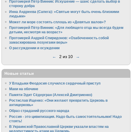
Протоиерей Пётр Винник: Искушение — шанс сделать выбор в
сторону добра
Инна Андреева (Сапега): «Святые могут быть очень близкими
людьми»
Может ли море состоять сплошь из «Девятых валов»?
Протоиерей Пётр Винник: «Для любящего отца мы всегда будем
детьми, несмотря на возраст»
Протоиерей Андрей Спиридонов: «Озабоченность собой
замаскирована лозунгами веры»
О рассуждении и осуждении
←
2 из 10
→
Новые статьи
У Владыки Феодосия случился сердечный приступ
Маки на обочине
Памяти Эдит Сёдергран (Алексей Дмитриенко)
Ростислав Ищенко: «Они желают превратить Церковь в
антицерковь»
Образ страданий русского народа
Россия - это цивилизация. Надо быть самостоятельными! Надо
стоять!
В Украинской Православной Церкви указали властям на
недопустимость атаки на Церковь