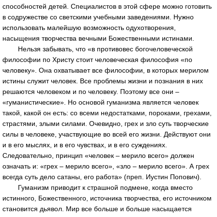
способностей детей. Специалистов в этой сфере можно готовить
в содружестве со светскими учебными заведениями. Нужно
использовать малейшую возможность одухотворения,
насыщения творчества вечными Божественными истинами.
Нельзя забывать, что «в противовес богочеловеческой
философии по Христу стоит человеческая философия «по
человеку». Она охватывает все философии, в которых мерилом
истины служит человек. Все проблемы жизни и познания в них
решаются человеком и по человеку. Поэтому все они –
«гуманистические». Но основой гуманизма является человек
такой, какой он есть: со всеми недостатками, пороками, грехами,
страстями, злыми силами. Очевидно, грех и зло суть творческие
силы в человеке, участвующие во всей его жизни. Действуют они
и в его мыслях, и в его чувствах, и в его суждениях.
Следовательно, принцип «человек – мерило всего» должен
означать и: «грех – мерило всего», «зло – мерило всего». А грех
всегда суть дело сатаны, его работа» (преп. Иустин Попович).
Гуманизм приводит к страшной подмене, когда вместо
истинного, Божественного, источника творчества, его источником
становится дьявол. Мир все больше и больше насыщается