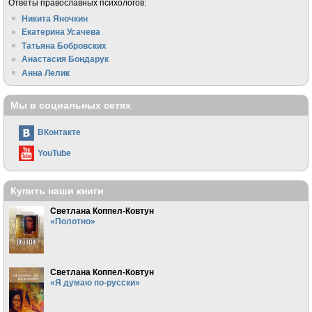
Ответы православных психологов:
Никита Яночкин
Екатерина Усачева
Татьяна Бобровских
Анастасия Бондарук
Анна Лелик
Мы в социальных сетях
ВКонтакте
YouTube
Купить наши книги
Светлана Коппел-Ковтун
«Полотно»
Светлана Коппел-Ковтун
«Я думаю по-русски»