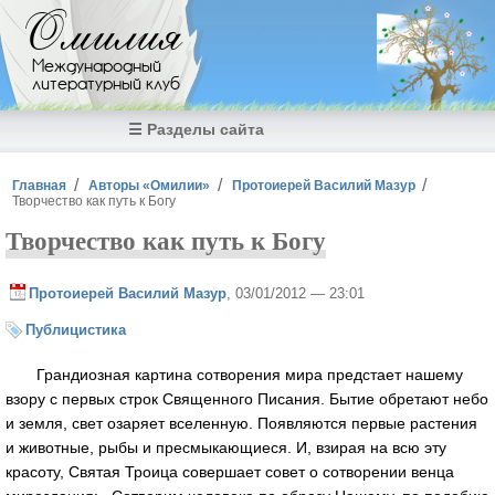
Перейти к основному содержанию
Омилия
Международный
литературный клуб
☰ Разделы сайта
Вы здесь
Главная
Авторы «Омилии»
Протоиерей Василий Мазур
Творчество как путь к Богу
Творчество как путь к Богу
Протоиерей Василий Мазур
, 03/01/2012 — 23:01
Публицистика
Грандиозная картина сотворения мира предстает нашему
взору с первых строк Священного Писания. Бытие обретают небо
и земля, свет озаряет вселенную. Появляются первые растения
и животные, рыбы и пресмыкающиеся. И, взирая на всю эту
красоту, Святая Троица совершает совет о сотворении венца