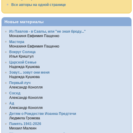
Все авторы на одной странице
Новые материалы
Из Павлов - в Савлы, или "не зная броду..."
Монахиня Евфимия Пащенко
Мастера
Монахиня Евфимия Пащенко
Вокруг Солнца
Илья Криштул
Царской Семье
Надежда Кушкова
Зовут... зовут они меня
Надежда Кушкова
Первый луч
Александр Конопля
Сосед
Александр Конопля
Ад
Александр Конопля
Детям о Рождестве Иоанна Предтечи
Людмила Громова
Память 1941-2026
Михаил Малеин