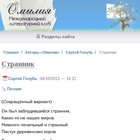
Перейти к основному содержанию
Омилия
Международный
литературный клуб
☰ Разделы сайта
Вы здесь
Главная
Авторы «Омилии»
Сергей Голубь
Странник
Странник
Сергей Голубь
, 04/10/2013 — 14:21
Поэзия
(Сокращённый вариант)
Он был заблудившийся странник,
Каких-то не наших миров.
Немного печальный и странный
Пастух деревенских коров.