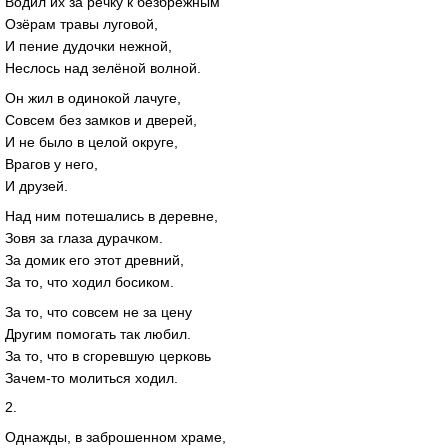
Водил их за речку к безбрежным
Озёрам травы луговой,
И пение дудочки нежной,
Неслось над зелёной волной.
Он жил в одинокой лачуге,
Совсем без замков и дверей,
И не было в целой округе,
Врагов у него,
И друзей.
Над ним потешались в деревне,
Зовя за глаза дурачком.
За домик его этот древний,
За то, что ходил босиком.
За то, что совсем не за цену
Другим помогать так любил.
За то, что в сгоревшую церковь
Зачем-то молиться ходил.
2.
Однажды, в заброшенном храме,