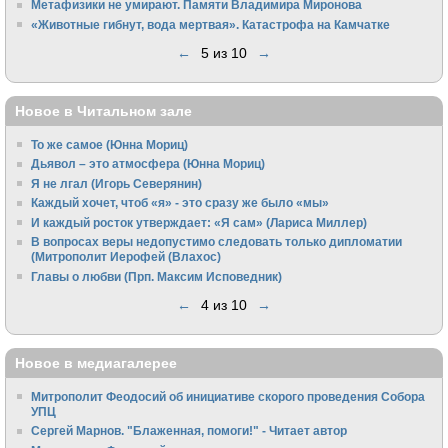
Метафизики не умирают. Памяти Владимира Миронова
«Животные гибнут, вода мертвая». Катастрофа на Камчатке
←
5 из 10
→
Новое в Читальном зале
То же самое (Юнна Мориц)
Дьявол – это атмосфера (Юнна Мориц)
Я не лгал (Игорь Северянин)
Каждый хочет, чтоб «я» - это сразу же было «мы»
И каждый росток утверждает: «Я сам» (Лариса Миллер)
В вопросах веры недопустимо следовать только дипломатии
(Митрополит Иерофей (Влахос)
Главы о любви (Прп. Максим Исповедник)
←
4 из 10
→
Новое в медиагалерее
Митрополит Феодосий об инициативе скорого проведения Собора
УПЦ
Сергей Марнов. "Блаженная, помоги!" - Читает автор