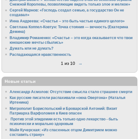
Снежной Королевы, позволяющие видеть только злое и мелкое»
Сергей Марнов: «Господь создал семью, а государство Он не
создавал»
Инна Андреева: «Счастье – это быть частью единого целого»
Светлана Коппел-Ковтун: Точка стояния — вечность (Екатерина
Демина)
Владимир Романенко: «Счастье – это когда оказывается что твои
юношеские мечты сбылись»
Думать или не думать?
Распадающаяся нравственность
1 из 10
→
Новые статьи
Александр Асмолов: Отсутствие смысла стало страшнее смерти
Как русские писатели распахивали «окна Овертона» (Наталья
Иртенина)
Митрополит Бориспольский и Броварской Антоний: Визит
Патриарха Варфоломея в Киев опасен
Против этой эпидемии есть только одно лекарство - быть
психически и морально здоровым
Майя Кучерская: «Из спасенных отцом Димитрием можно
составить страну»