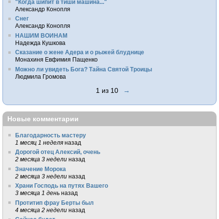
"Когда шипит в тиши машина..."
Александр Конопля
Снег
Александр Конопля
НАШИМ ВОИНАМ
Надежда Кушкова
Сказание о жене Адера и о рыжей блуднице
Монахиня Евфимия Пащенко
Можно ли увидеть Бога? Тайна Святой Троицы
Людмила Громова
1 из 10
→
Новые комментарии
Благодарность мастеру
1 месяц 1 неделя
назад
Дорогой отец Алексий, очень
2 месяца 3 недели
назад
Значение Морока
2 месяца 3 недели
назад
Храни Господь на путях Вашего
3 месяца 1 день
назад
Протитип фрау Берты был
4 месяца 2 недели
назад