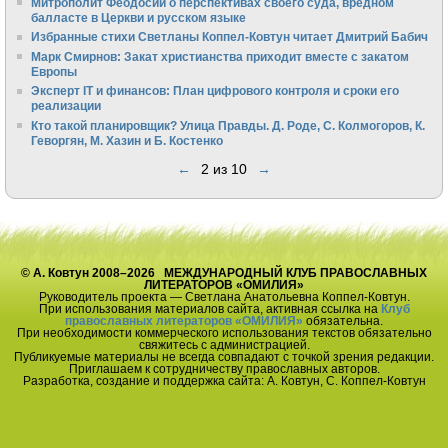
Митрополит Феодосий о перспективах своего суда, вредном
балласте в Церкви и русском языке
Избранные стихи Светланы Коппел-Ковтун читает Дмитрий Бабич
Марк Смирнов: Закат христианства приходит вместе с закатом
Европы
Эксперт IT и финансов: План цифрового контроля и сроки его
реализации
Кто такой планировщик? Улица Правды. Д. Роде, С. Колмогоров, К.
Геворгян, М. Хазин и Б. Костенко
←
2 из 10
→
© А. Ковтун 2008–2026 МЕЖДУНАРОДНЫЙ КЛУБ ПРАВОСЛАВНЫХ
ЛИТЕРАТОРОВ «ОМИЛИЯ»
Руководитель проекта — Светлана Анатольевна Коппел-Ковтун.
При использования материалов сайта, активная ссылка на
Клуб
православных литераторов «ОМИЛИЯ»
обязательна.
При необходимости коммерческого использования текстов обязательно
свяжитесь с администрацией.
Публикуемые материалы не всегда совпадают с точкой зрения редакции.
Приглашаем к сотрудничеству православных авторов.
Разработка, создание и поддержка сайта: А. Ковтун, С. Коппел-Ковтун