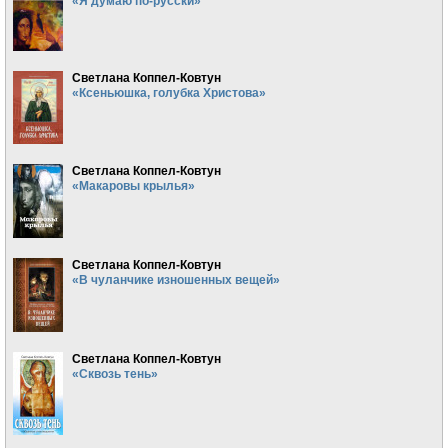
«Я думаю по-русски»
Светлана Коппел-Ковтун
«Ксеньюшка, голубка Христова»
Светлана Коппел-Ковтун
«Макаровы крылья»
Светлана Коппел-Ковтун
«В чуланчике изношенных вещей»
Светлана Коппел-Ковтун
«Сквозь тень»