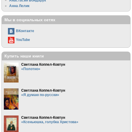
Анастасия Бондарук
Анна Лелик
Мы в социальных сетях
ВКонтакте
YouTube
Купить наши книги
Светлана Коппел-Ковтун
«Полотно»
Светлана Коппел-Ковтун
«Я думаю по-русски»
Светлана Коппел-Ковтун
«Ксеньюшка, голубка Христова»