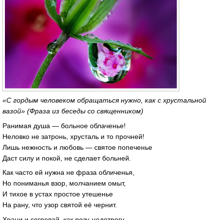
«С гордым человеком обращаться нужно, как с хрустальной
вазой» (Фраза из беседы со священником)
Ранимая душа — больное облаченье!
Неловко не затронь, хрусталь и то прочней!
Лишь нежность и любовь — святое попеченье
Даст силу и покой, не сделает больней.
Как часто ей нужна не фраза обличенья,
Но пониманья взор, молчанием омыт,
И тихое в устах простое утешенье
На рану, что узор святой её чернит.
Храни и согревай, как розу-недотрогу.