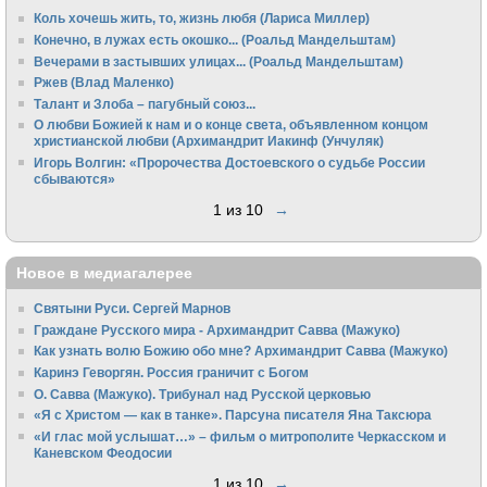
Коль хочешь жить, то, жизнь любя (Лариса Миллер)
Конечно, в лужах есть окошко... (Роальд Мандельштам)
Вечерами в застывших улицах... (Роальд Мандельштам)
Ржев (Влад Маленко)
Талант и Злоба – пагубный союз...
О любви Божией к нам и о конце света, объявленном концом
христианской любви (Архимандрит Иакинф (Унчуляк)
Игорь Волгин: «Пророчества Достоевского о судьбе России
сбываются»
1 из 10
→
Новое в медиагалерее
Святыни Руси. Сергей Марнов
Граждане Русского мира - Архимандрит Савва (Мажуко)
Как узнать волю Божию обо мне? Архимандрит Савва (Мажуко)
Каринэ Геворгян. Россия граничит с Богом
О. Савва (Мажуко). Трибунал над Русской церковью
«Я с Христом — как в танке». Парсуна писателя Яна Таксюра
«И глас мой услышат…» – фильм о митрополите Черкасском и
Каневском Феодосии
1 из 10
→