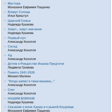
Мастера
Монахиня Евфимия Пащенко
Вокруг Солнца
Илья Криштул
Царской Семье
Надежда Кушкова
Зовут... зовут они меня
Надежда Кушкова
Первый луч
Александр Конопля
Сосед
Александр Конопля
Ад
Александр Конопля
Детям о Рождестве Иоанна Предтечи
Людмила Громова
Память 1941-2026
Михаил Малеин
"Когда шипит в тиши машина..."
Александр Конопля
Снег
Александр Конопля
НАШИМ ВОИНАМ
Надежда Кушкова
Сказание о жене Адера и о рыжей блуднице
Монахиня Евфимия Пащенко