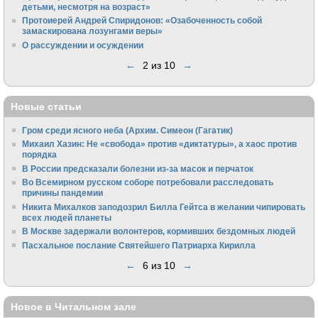
детьми, несмотря на возраст»
Протоиерей Андрей Спиридонов: «Озабоченность собой
замаскирована лозунгами веры»
О рассуждении и осуждении
←
2 из 10
→
Новые статьи
Гром среди ясного неба (Архим. Симеон (Гагатик)
Михаил Хазин: Не «свобода» против «диктатуры», а хаос против
порядка
В России предсказали болезни из-за масок и перчаток
Во Всемирном русском соборе потребовали расследовать
причины пандемии
Никита Михалков заподозрил Билла Гейтса в желании чипировать
всех людей планеты
В Москве задержали волонтеров, кормивших бездомных людей
Пасхальное послание Святейшего Патриарха Кирилла
←
6 из 10
→
Новое в Читальном зале