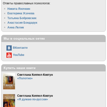
Ответы православных психологов:
Никита Яночкин
Екатерина Усачева
Татьяна Бобровских
Анастасия Бондарук
Анна Лелик
Мы в социальных сетях
ВКонтакте
YouTube
Купить наши книги
Светлана Коппел-Ковтун
«Полотно»
Светлана Коппел-Ковтун
«Я думаю по-русски»