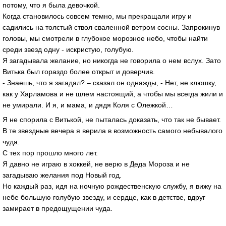
потому, что я была девочкой.
Когда становилось совсем темно, мы прекращали игру и
садились на толстый ствол сваленной ветром сосны. Запрокинув
головы, мы смотрели в глубокое морозное небо, чтобы найти
среди звезд одну - искристую, голубую.
Я загадывала желание, но никогда не говорила о нем вслух. Зато
Витька был гораздо более открыт и доверчив.
- Знаешь, что я загадал? – сказал он однажды, - Нет, не клюшку,
как у Харламова и не шлем настоящий, а чтобы мы всегда жили и
не умирали. И я, и мама, и дядя Коля с Олежкой…
Я не спорила с Витькой, не пыталась доказать, что так не бывает.
В те звездные вечера я верила в возможность самого небывалого
чуда.
С тех пор прошло много лет.
Я давно не играю в хоккей, не верю в Деда Мороза и не
загадываю желания под Новый год.
Но каждый раз, идя на ночную рождественскую службу, я вижу на
небе большую голубую звезду, и сердце, как в детстве, вдруг
замирает в предощущении чуда.