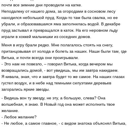
почти все зимние дни проводили на катке.
Неподалеку от нашего дома, за огородами в сосновом лесу
находился небольшой пруд. Когда-то там была свалка, но ее
убрали, и образовавшаяся яма заполнилась водой. В декабре
пруд застывал и превращался в каток. На его неровном льду
играли в хоккей мальчишки из соседних домов.
Меня в игру брали редко. Мне полагалось стоять на снегу,
пританцовывая от холода и болеть за наших. Наши были там, где
Витька, и почти всегда они проигрывали.
- Это нам не повезло, – говорил Витька, когда вечером мы
возвращались домой, - вот увидишь, мы им завтра накидаем.
Я кивала, зная, что и завтра будет то же самое. На наших глазах
густел воздух, и в небе над темными силуэтами деревьев
загорались яркие звезды.
- Видишь вон ту звезду, не эту, а большую, слева? Она
волшебная, я знаю. В Новый год она может исполнить твое
желание.
- Любое желание?
- Не любое, а самое главное, - с видом знатока объяснял Витька,