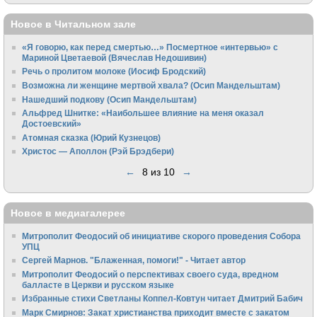
Новое в Читальном зале
«Я говорю, как перед смертью…» Посмертное «интервью» с
Мариной Цветаевой (Вячеслав Недошивин)
Речь о пролитом молоке (Иосиф Бродский)
Возможна ли женщине мертвой хвала? (Осип Мандельштам)
Нашедший подкову (Осип Мандельштам)
Альфред Шнитке: «Наибольшее влияние на меня оказал
Достоевский»
Атомная сказка (Юрий Кузнецов)
Христос — Аполлон (Рэй Брэдбери)
←
8 из 10
→
Новое в медиагалерее
Митрополит Феодосий об инициативе скорого проведения Собора
УПЦ
Сергей Марнов. "Блаженная, помоги!" - Читает автор
Митрополит Феодосий о перспективах своего суда, вредном
балласте в Церкви и русском языке
Избранные стихи Светланы Коппел-Ковтун читает Дмитрий Бабич
Марк Смирнов: Закат христианства приходит вместе с закатом