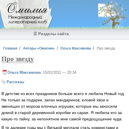
Перейти к основному содержанию
Омилия
Международный
литературный клуб
☰ Разделы сайта
Вы здесь
Главная
Авторы «Омилии»
Ольга Максимова
Про звезду
Про звезду
Ольга Максимова
, 15/01/2011 — 20:34
Рассказы
В детстве из всех праздников больше всего я любила Новый год.
Не только за подарки, запах мандаринов, еловой хвои и
звенящих от мороза елочных игрушек, которые мы заносили
домой в старой деревянной коробке из сарая. Я любила его за
какую-то тайну, за непонятное мне самой предощущение чуда.
В те далекие годы мы с Витькой мечтали стать хоккеистами и