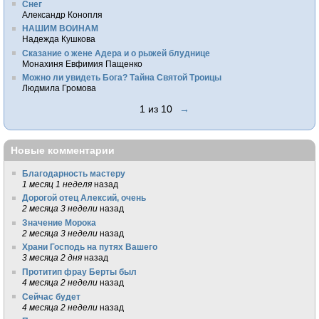
Снег
Александр Конопля
НАШИМ ВОИНАМ
Надежда Кушкова
Сказание о жене Адера и о рыжей блуднице
Монахиня Евфимия Пащенко
Можно ли увидеть Бога? Тайна Святой Троицы
Людмила Громова
1 из 10
→
Новые комментарии
Благодарность мастеру
1 месяц 1 неделя
назад
Дорогой отец Алексий, очень
2 месяца 3 недели
назад
Значение Морока
2 месяца 3 недели
назад
Храни Господь на путях Вашего
3 месяца 2 дня
назад
Протитип фрау Берты был
4 месяца 2 недели
назад
Сейчас будет
4 месяца 2 недели
назад