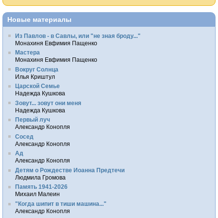
Новые материалы
Из Павлов - в Савлы, или "не зная броду..."
Монахиня Евфимия Пащенко
Мастера
Монахиня Евфимия Пащенко
Вокруг Солнца
Илья Криштул
Царской Семье
Надежда Кушкова
Зовут... зовут они меня
Надежда Кушкова
Первый луч
Александр Конопля
Сосед
Александр Конопля
Ад
Александр Конопля
Детям о Рождестве Иоанна Предтечи
Людмила Громова
Память 1941-2026
Михаил Малеин
"Когда шипит в тиши машина..."
Александр Конопля