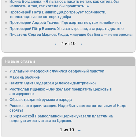
Ирина Богданова: «Я пытаюсь писать не так, как хотела бы
написать, а так, как хотела бы прочитать...»
Протоиерей Пётр Винник: Добро требует горячности,
теплохладные не сотворят добра
Протоиерей Андрей Ткачев: Где жертвы нет, там и любви нет
Протоиерей Пётр Винник: Унывать грешно, а страдать должно
Писатель Сергей Марнов: Люди, живущие без Бога — неинтересны
←
4 из 10
→
Новые статьи
У Владыки Феодосия случился сердечный приступ
Маки на обочине
Памяти Эдит Сёдергран (Алексей Дмитриенко)
Ростислав Ищенко: «Они желают превратить Церковь в
антицерковь»
Образ страданий русского народа
Россия - это цивилизация. Надо быть самостоятельными! Надо
стоять!
В Украинской Православной Церкви указали властям на
недопустимость атаки на Церковь
1 из 10
→