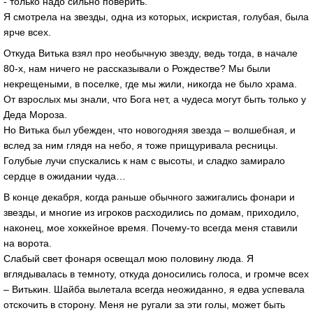
- только надо сильно поверить.
Я смотрела на звезды, одна из которых, искристая, голубая, была
ярче всех.
Откуда Витька взял про необычную звезду, ведь тогда, в начале
80-х, нам ничего не рассказывали о Рождестве? Мы были
некрещеными, в поселке, где мы жили, никогда не было храма.
От взрослых мы знали, что Бога нет, а чудеса могут быть только у
Деда Мороза.
Но Витька был убежден, что новогодняя звезда – волшебная, и
вслед за ним глядя на небо, я тоже прищуривала ресницы.
Голубые лучи спускались к нам с высоты, и сладко замирало
сердце в ожидании чуда…
В конце декабря, когда раньше обычного зажигались фонари и
звезды, и многие из игроков расходились по домам, приходило,
наконец, мое хоккейное время. Почему-то всегда меня ставили
на ворота.
Слабый свет фонаря освещал мою половину люда. Я
вглядывалась в темноту, откуда доносились голоса, и громче всех
– Витькин. Шайба вылетала всегда неожиданно, я едва успевала
отскочить в сторону. Меня не ругали за эти голы, может быть