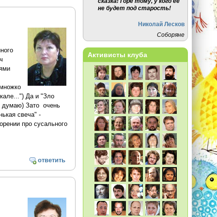
сказка! Горе тому, у кого её
не будет под старость!
Николай Лесков
Соборяне
ного
Активисты клуба
ч
ьями
емножко
але...") Да и "Зло
ак думаю) Зато очень
ькая свеча" -
ворении про сусального
ответить