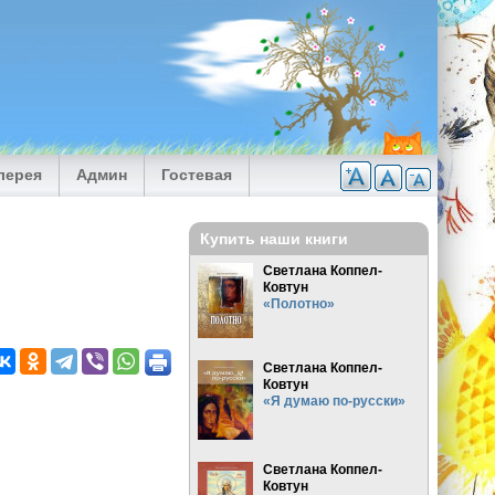
лерея
Админ
Гостевая
Купить наши книги
Светлана Коппел-
Ковтун
«Полотно»
Светлана Коппел-
Ковтун
«Я думаю по-русски»
Светлана Коппел-
Ковтун