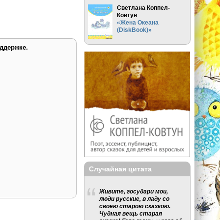
Светлана Коппел-
Ковтун
«Жена Океана
(DiskBook)»
ддержке.
Случайная цитата
Живите, государи мои,
люди русские, в ладу со
своею старою сказкою.
Чудная вещь старая