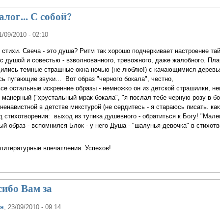
ог... С собой?
1/09/2010 - 02:10
тихи. Свеча - это душа? Ритм так хорошо подчеркивает настроение тай
 с душой и совестью - взволнованного, тревожного, даже жалобного. Пла
идились темные страшные окна ночью (не люблю!) с качающимися дерев
 пугающие звуки... Вот образ "черного бокала", честно,
се остальные искренние образы - немножко он из детской страшилки, н
манерный ("хрустальный мрак бокала", "я послал тебе черную розу в бок
 ненавистной в детстве микстурой (не сердитесь - я стараюсь писать. к
 стихотворения: выход из тупика душевного - обратиться к Богу! "Мален
й образ - вспомнился Блок - у него Душа - "шалунья-девочка" в стихот
литературные впечатления. Успехов!
ибо Вам за
ая
, 23/09/2010 - 09:14