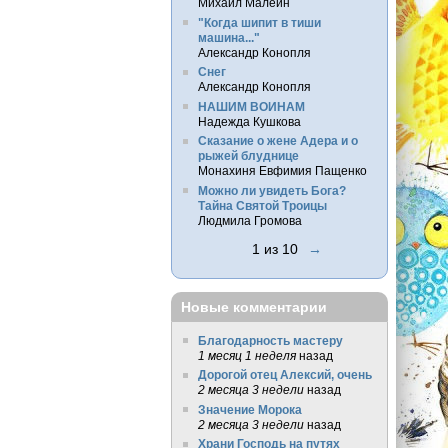
Михаил Малеин
"Когда шипит в тиши
машина..."
Александр Конопля
Снег
Александр Конопля
НАШИМ ВОИНАМ
Надежда Кушкова
Сказание о жене Адера и о
рыжей блуднице
Монахиня Евфимия Пащенко
Можно ли увидеть Бога?
Тайна Святой Троицы
Людмила Громова
1 из 10
→
Новые комментарии
Благодарность мастеру
1 месяц 1 неделя
назад
Дорогой отец Алексий, очень
2 месяца 3 недели
назад
Значение Морока
2 месяца 3 недели
назад
Храни Господь на путях