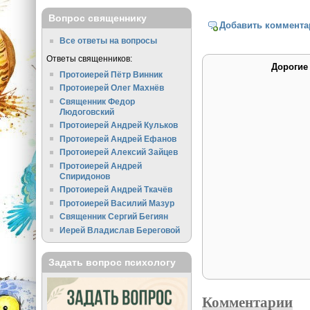
Вопрос священнику
Добавить коммента
Все ответы на вопросы
Ответы священников:
Дорогие
Протоиерей Пётр Винник
Протоиерей Олег Махнёв
Священник Федор
Людоговский
Протоиерей Андрей Кульков
Протоиерей Андрей Ефанов
Протоиерей Алексий Зайцев
Протоиерей Андрей
Спиридонов
Протоиерей Андрей Ткачёв
Протоиерей Василий Мазур
Священник Сергий Бегиян
Иерей Владислав Береговой
Задать вопрос психологу
Комментарии