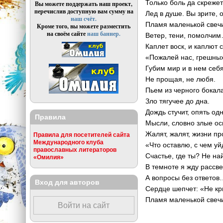
Только боль да скрежет
Вы можете поддержать наш проект,
перечислив доступную вам сумму на
Лед в душе. Вы зрите, о
наш счёт.
Пламя маленькой свеч
Кроме того, вы можете разместить
на своём сайте
наш баннер.
Ветер, тени, помолчи
Каплет воск, и каплют 
«Пожалей нас, грешных
Губим мир и в нем себя
Не прощая, не любя.
Пьем из черного бокал
Зло тягучее до дна.
Дождь стучит, опять о
Правила
Мысли, словно злые ос
Жалят, жалят, жизни пр
Правила для посетителей сайта
Международного клуба
«Что оставлю, с чем уй
православных литераторов
Счастье, где ты? Не на
«Омилия»
В темноте я жду рассв
А вопросы без ответов
Вход для авторов
Сердце шепчет: «Не к
Пламя маленькой све
Войти на сайт