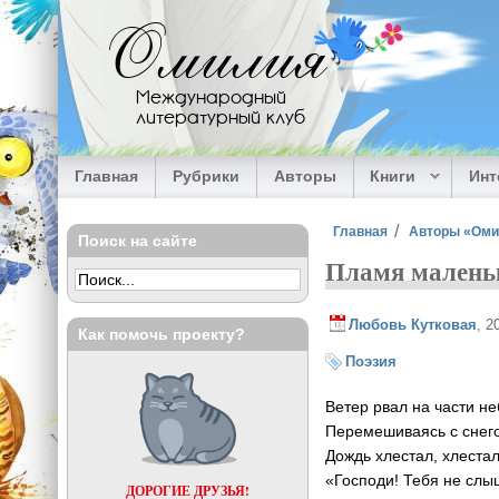
Перейти к основному содержанию
Омилия
Международный
литературный клуб
Главная
Рубрики
Авторы
Книги
Ин
Вы здесь
Главная
Авторы «Ом
Поиск на сайте
Пламя малень
Любовь Кутковая
, 2
Как помочь проекту?
Поэзия
Ветер рвал на части не
Перемешиваясь с снег
Дождь хлестал, хлеста
«Господи! Тебя не сл
ДОРОГИЕ ДРУЗЬЯ!