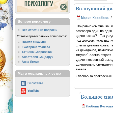
Волнующий диал
Мария Коробова
, 2
Вопрос психологу
Понравились мне Ваши с
Все ответы на вопросы
разговора один на один
одиночества? - Так ув
Ответы православных психологов:
под дождем, услышались
Никита Яночкин
слегка девальвировал в
Екатерина Усачева
из декаданса, немножко 
Татьяна Бобровских
тягучее" слегка отдает
Анастасия Бондарук
удачен косвенный вывод
Анна Лелик
удивительно симпатичны
ангела.
Мы в социальных сетях
Спасибо за прекрасные 
ВКонтакте
YouTube
Большое спас
Любовь Кутков