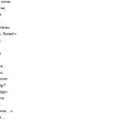
 ночи.
чи,
и.
м…
слезы.
, Боже!»
,
а
дна…
ы,
осят:
ду?
йду».
ета
…
ричи…».
чи…