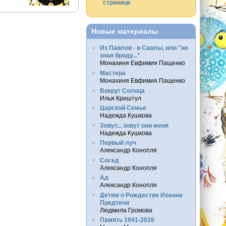
странице
Новые материалы
Из Павлов - в Савлы, или "не
зная броду..."
Монахиня Евфимия Пащенко
Мастера
Монахиня Евфимия Пащенко
Вокруг Солнца
Илья Криштул
Царской Семье
Надежда Кушкова
Зовут... зовут они меня
Надежда Кушкова
Первый луч
Александр Конопля
Сосед
Александр Конопля
Ад
Александр Конопля
Детям о Рождестве Иоанна
Предтечи
Людмила Громова
Память 1941-2026