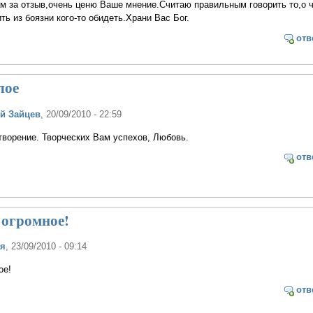
м за отзыв,очень ценю Ваше мнение.Считаю правильным говорить то,о 
ть из боязни кого-то обидеть.Храни Вас Бог.
отв
лое
й Зайцев
, 20/09/2010 - 22:59
творение. Творческих Вам успехов, Любовь.
отв
 огромное!
ая
, 23/09/2010 - 09:14
ое!
отв