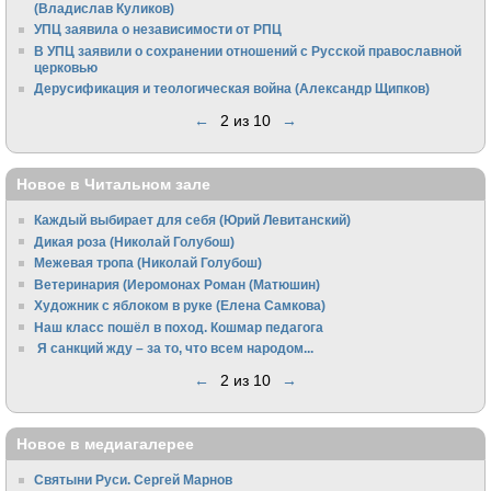
(Владислав Куликов)
УПЦ заявила о независимости от РПЦ
В УПЦ заявили о сохранении отношений с Русской православной
церковью
Дерусификация и теологическая война (Александр Щипков)
←
2 из 10
→
Новое в Читальном зале
Каждый выбирает для себя (Юрий Левитанский)
Дикая роза (Николай Голубош)
Межевая тропа (Николай Голубош)
Ветеринария (Иеромонах Роман (Матюшин)
Художник с яблоком в руке (Елена Самкова)
Наш класс пошёл в поход. Кошмар педагога
Я санкций жду – за то, что всем народом...
←
2 из 10
→
Новое в медиагалерее
Святыни Руси. Сергей Марнов