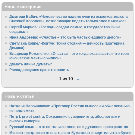
Новые интервью
Дмитрий Бабич: «Человечество надело очки из осколков зеркала
Снежной Королевы, позволяющие видеть только злое и мелкое»
Сергей Марнов: «Господь создал семью, а государство Он не
создавал»
Инна Андреева: «Счастье – это быть частью единого целого»
Светлана Коппел-Ковтун: Точка стояния — вечность (Екатерина
Демина)
Владимир Романенко: «Счастье – это когда оказывается что твои
юношеские мечты сбылись»
Думать или не думать?
Распадающаяся нравственность
1 из 10
→
Новые статьи
Наталья Нарочницкая: «Приговор России вынесен и обжалованию
не подлежит»
Петр I: pro et contra. Сохранение суверенитета, абсолютизм и
рывок к империи
Русский язык — это не только слово, но и духовное пространство
Минюст предложил отказаться от бумажных свидетельств о браке