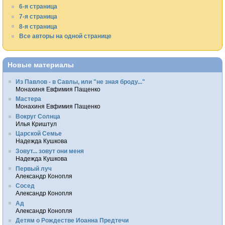
6-я страница
7-я страница
8-я страница
Все авторы на одной странице
Новые материалы
Из Павлов - в Савлы, или "не зная броду..."
Монахиня Евфимия Пащенко
Мастера
Монахиня Евфимия Пащенко
Вокруг Солнца
Илья Криштул
Царской Семье
Надежда Кушкова
Зовут... зовут они меня
Надежда Кушкова
Первый луч
Александр Конопля
Сосед
Александр Конопля
Ад
Александр Конопля
Детям о Рождестве Иоанна Предтечи