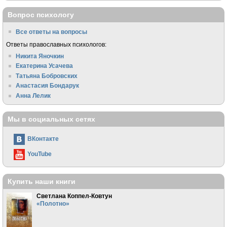
Вопрос психологу
Все ответы на вопросы
Ответы православных психологов:
Никита Яночкин
Екатерина Усачева
Татьяна Бобровских
Анастасия Бондарук
Анна Лелик
Мы в социальных сетях
ВКонтакте
YouTube
Купить наши книги
Светлана Коппел-Ковтун
«Полотно»