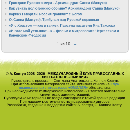
Граждане Русского мира - Архимандрит Савва (Мажуко)
Как узнать волю Божию обо мне? Архимандрит Савва (Мажуко)
Каринэ Геворгян. Россия граничит с Богом
О. Савва (Мажуко). Трибунал над Русской церковью
«Я с Христом — как в танке». Парсуна писателя Яна Таксюра
«И глас мой услышат…» – фильм о митрополите Черкасском и
Каневском Феодосии
1 из 10
→
© А. Ковтун 2008–2026 МЕЖДУНАРОДНЫЙ КЛУБ ПРАВОСЛАВНЫХ
ЛИТЕРАТОРОВ «ОМИЛИЯ»
Руководитель проекта — Светлана Анатольевна Коппел-Ковтун.
При использования материалов сайта, активная ссылка на
Клуб
православных литераторов «ОМИЛИЯ»
обязательна.
При необходимости коммерческого использования текстов обязательно
свяжитесь с администрацией.
Публикуемые материалы не всегда совпадают с точкой зрения редакции.
Приглашаем к сотрудничеству православных авторов.
Разработка, создание и поддержка сайта: А. Ковтун, С. Коппел-Ковтун