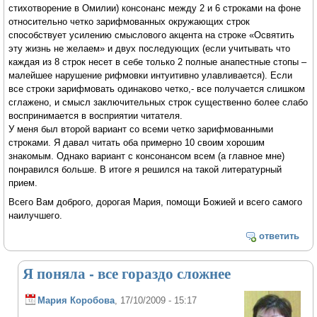
стихотворение в Омилии) консонанс между 2 и 6 строками на фоне
относительно четко зарифмованных окружающих строк
способствует усилению смыслового акцента на строке «Освятить
эту жизнь не желаем» и двух последующих (если учитывать что
каждая из 8 строк несет в себе только 2 полные анапестные стопы –
малейшее нарушение рифмовки интуитивно улавливается). Если
все строки зарифмовать одинаково четко,- все получается слишком
сглажено, и смысл заключительных строк существенно более слабо
воспринимается в восприятии читателя.
У меня был второй вариант со всеми четко зарифмованными
строками. Я давал читать оба примерно 10 своим хорошим
знакомым. Однако вариант с консонансом всем (а главное мне)
понравился больше. В итоге я решился на такой литературный
прием.
Всего Вам доброго, дорогая Мария, помощи Божией и всего самого
наилучшего.
ответить
Я поняла - все гораздо сложнее
Мария Коробова
, 17/10/2009 - 15:17