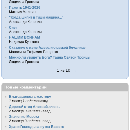
Людмила Громова
Память 1941-2026
Михаил Малеин
"Когда шипит в тиши машина..."
Александр Конопля
Снег
Александр Конопля
НАШИМ ВОИНАМ
Надежда Кушкова
Сказание о жене Адера и о рыжей блуднице
Монахиня Евфимия Пащенко
Можно ли увидеть Бога? Тайна Святой Троицы
Людмила Громова
1 из 10
→
Новые комментарии
Благодарность мастеру
1 месяц 1 неделя
назад
Дорогой отец Алексий, очень
2 месяца 3 недели
назад
Значение Морока
2 месяца 3 недели
назад
Храни Господь на путях Вашего