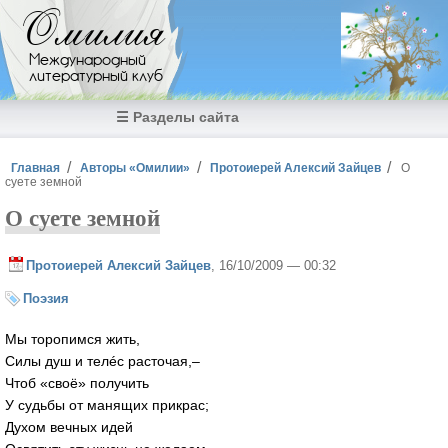
Перейти к основному содержанию
Омилия
Международный
литературный клуб
☰ Разделы сайта
Вы здесь
Главная
Авторы «Омилии»
Протоиерей Алексий Зайцев
О
суете земной
О суете земной
Протоиерей Алексий Зайцев
, 16/10/2009 — 00:32
Поэзия
Мы торопимся жить,
Силы душ и телéс расточая,–
Чтоб «своё» получить
У судьбы от манящих прикрас;
Духом вечных идей