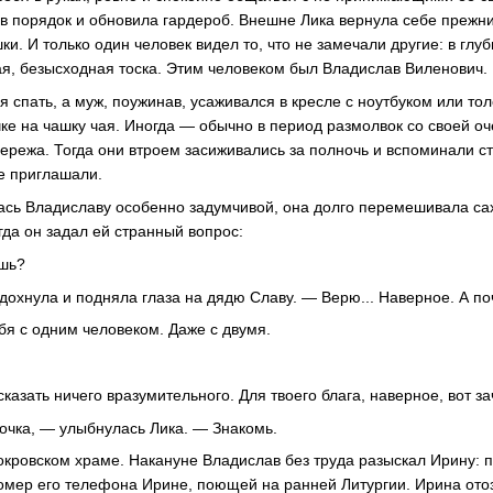
 в порядок и обновила гардероб. Внешне Лика вернула себе прежн
и. И только один человек видел то, что не замечали другие: в глу
я, безысходная тоска. Этим человеком был Владислав Виленович.
 спать, а муж, поужинав, усаживался в кресле с ноутбуком или тол
чке на чашку чая. Иногда — обычно в период размолвок со своей 
ережа. Тогда они втроем засиживались за полночь и вспоминали 
е приглашали.
сь Владиславу особенно задумчивой, она долго перемешивала сах
гда он задал ей странный вопрос:
ишь?
здохнула и подняла глаза на дядю Славу. — Верю... Наверное. А 
бя с одним человеком. Даже с двумя.
сказать ничего вразумительного. Для твоего блага, наверное, вот за
очка, — улыбнулась Лика. — Знакомь.
Покровском храме. Накануне Владислав без труда разыскал Ирину: 
омер его телефона Ирине, поющей на ранней Литургии. Ирина ото