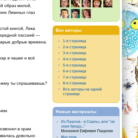
ий образ милой,
бине Ликиных глаз
стой книгой, Лика
Все авторы
очередной пассией —
1-я страница
старые добрые времена.
2-я страница
3-я страница
ар в чашке и всё
4-я страница
5-я страница
6-я страница
7-я страница
почему ты спрашиваешь?
8-я страница
Все авторы на одной
странице
чем.
Новые материалы
Из Павлов - в Савлы, или "не
зная броду..."
позвонил в храм
Монахиня Евфимия Пащенко
звалась довольно
Мастера