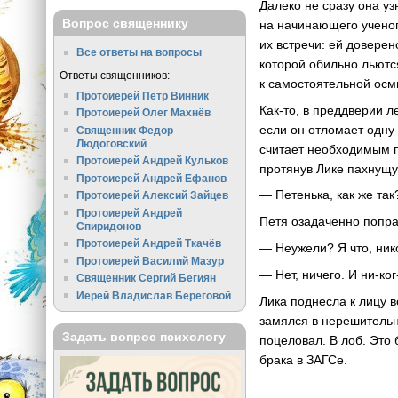
Далеко не сразу она у
Вопрос священнику
на начинающего ученого
их встречи: ей довере
Все ответы на вопросы
которой обильно льютс
Ответы священников:
к самостоятельной осм
Протоиерей Пётр Винник
Как-то, в преддверии л
Протоиерей Олег Махнёв
если он отломает одну 
Священник Федор
Людоговский
считает необходимым п
Протоиерей Андрей Кульков
протянув Лике пахнущу
Протоиерей Андрей Ефанов
— Петенька, как же так
Протоиерей Алексий Зайцев
Протоиерей Андрей
Петя озадаченно попра
Спиридонов
Протоиерей Андрей Ткачёв
— Неужели? Я что, нико
Протоиерей Василий Мазур
— Нет, ничего. И ни-ког
Священник Сергий Бегиян
Иерей Владислав Береговой
Лика поднесла к лицу в
замялся в нерешительн
Задать вопрос психологу
поцеловал. В лоб. Это
брака в ЗАГСе.