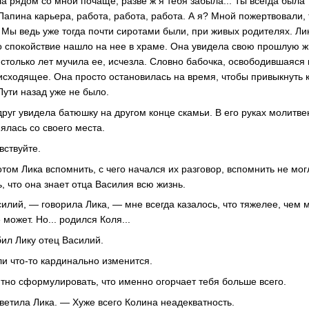
а рядом со мной почаще, разве ж я тебя забыла... Ты всегда была т
апина карьера, работа, работа, работа. А я? Мной пожертвовали, 
 Мы ведь уже тогда почти сиротами были, при живых родителях. Ли
то спокойствие нашло на нее в храме. Она увидела свою прошлую ж
 столько лет мучила ее, исчезла. Словно бабочка, освободившаяся 
исходящее. Она просто остановилась на время, чтобы привыкнуть 
 Пути назад уже не было.
вдруг увидела батюшку на другом конце скамьи. В его руках молит
нялась со своего места.
ствуйте.
том Лика вспомнить, с чего начался их разговор, вспомнить не мог
, что она знает отца Василия всю жизнь.
илий, — говорила Лика, — мне всегда казалось, что тяжелее, чем 
может. Но... родился Коля...
ил Лику отец Василий.
ли что-то кардинально изменится.
тно сформулировать, что именно огорчает тебя больше всего.
ветила Лика. — Хуже всего Колина неадекватность.