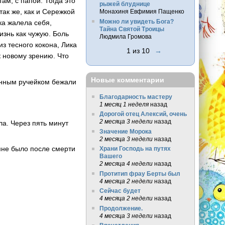
ам, с папой. Тогда это
рыжей блуднице
так же, как и Сережкой
Монахиня Евфимия Пащенко
Можно ли увидеть Бога?
ка жалела себя,
Тайна Святой Троицы
изнь как чужую. Боль
Людмила Громова
из тесного кокона, Лика
1 из 10
→
к новому зрению. Что
Новые комментарии
венным ручейком бежали
Благодарность мастеру
1 месяц 1 неделя
назад
Дорогой отец Алексий, очень
2 месяца 3 недели
назад
ла. Через пять минут
Значение Морока
2 месяца 3 недели
назад
мне было после смерти
Храни Господь на путях
Вашего
2 месяца 4 недели
назад
Протитип фрау Берты был
4 месяца 2 недели
назад
Сейчас будет
4 месяца 2 недели
назад
Продолжение.
4 месяца 3 недели
назад