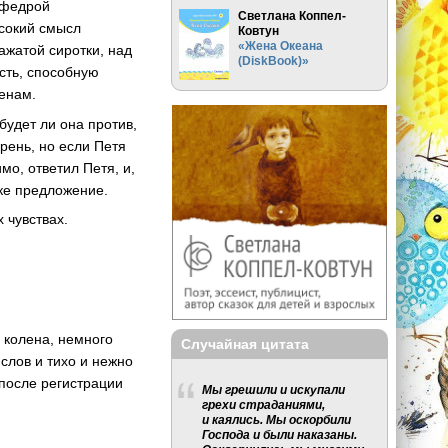
афедрой
Светлана Коппел-
ысокий смысл
Ковтун
«Жена Океана
ажатой сиротки, над
(DiskBook)»
сть, способную
енам.
 будет ли она против,
ирень, но если Петя
мо, ответил Петя, и,
ике предложение.
 чувствах.
с колена, немного
Случайная цитата
слов и тихо и нежно
 после регистрации
Мы грешили и искупали
грехи страданиями,
и каялись. Мы оскорбили
Господа и были наказаны.