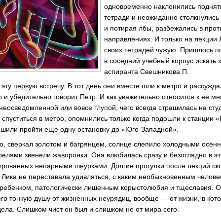
одновременно наклонились поднят
тетради и неожиданно столкнулись
и потирая лбы, разбежались в про
направлениях. И только на лекции
своих тетрадей чужую. Пришлось п
в соседний учебный корпус искать 
аспиранта Свешникова П.
эту первую встречу. В тот день они вместе шли к метро и рассужда
о и убедительно говорит Петр. И как уважительно относится к ее 
неосведомленной или вовсе глупой, чего всегда страшилась на сту
 спуститься в метро, опомнились только когда подошли к станции 
ешили пройти еще одну остановку до «Юго-Западной».
но, сверкал золотом и багрянцем, солнце слепило холодными осенн
релями звенели жаворонки. Она влюбилась сразу и безоглядно в эт
нурованных непарными шнурками. Долгие прогулки после лекций ск
Лика не переставала удивляться, с каким необыкновенным человек
ребенком, патологически лишенным корыстолюбия и тщеславия. О
его тонкую душу от жизненных неурядиц, вообще — от жизни, в кот
ела. Слишком чист он был и слишком не от мира сего.