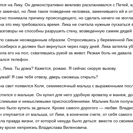
лся на Лику. Он демонстративно вежливо раскланивался с Петей, е
е замечал, но Лике такое поведение человека, заменившего ей и от
сно понимала причину происходящего, но сделать ничего не могл
 на это ему требовалось время. Лика не считала нужным пускаться 
разговоры не способны разрушить стену, возведенную самим дядей
ло самым неожиданным образом. Отпросившись у беременной Лики
сибирск и должен был вернуться через пару дней. Лика затеяла уб
вила его на пол, схватившись рукой за живот. Резкая боль не давал
зался телефон.
, Лика. Ты дома? Кажется, рожаю. Я сейчас скорую вызову.
умай! Я сам тебя отвезу, дверь сможешь открыть?
 на свет появился Коля, семимесячный малыш с выраженными пос
ботился о малыше. Он купил для него удобную кроватку и манеж, до
лимыми и немыслимыми приспособлениями. Мальчик Коля получи
жно было купить за деньги. Кроме самого дорогого — любви. Влади
он откупается от малыша, от Лики, в конечном счете, от себя самог
ыла правда жизни, от которой некуда было деться: вместе со своим
у крохе неприязнь Владислава Виленовича.