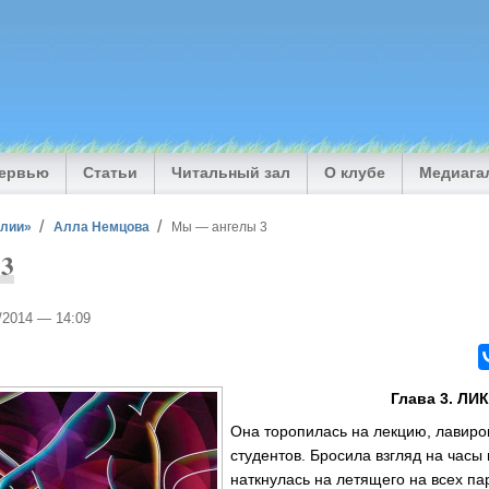
тервью
Статьи
Читальный зал
О клубе
Медиага
илии»
Алла Немцова
Мы — ангелы 3
 3
1/2014 — 14:09
Глава 3. ЛИ
Она торопилась на лекцию, лавир
студентов. Бросила взгляд на часы 
наткнулась на летящего на всех па