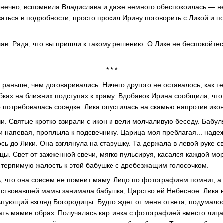
конечно, вспомнила Владислава и даже немного обеспокоилась — не
аться в подробности, просто просил Ирину поговорить с Ликой и п
ав. Рада, что вы пришли к такому решению. О Лике не беспокойтесь
* * *
раньше, чем договаривались. Ничего другого не оставалось, как т
бках на ближних подступах к храму. Вдобавок Ирина сообщила, что
потребовалась соседке. Лика опустилась на скамью напротив икон
и. Святые кротко взирали с икон и вели молчаливую беседу. Бабул
и напевая, проплыла к подсвечнику. Царица моя преблагая... надеж
ь до Лики. Она взглянула на старушку. Та держала в левой руке св
цы. Свет от зажженной свечи, мягко пульсируя, касался каждой мо
стерпимую жалость к этой бабушке с дребезжащим голосочком.
, что она совсем не помнит маму. Лицо по фотографиям помнит, а
тствовавшей мамы занимала бабушка, Царство ей Небесное. Лика в
ытующий взгляд Богородицы. Будто ждет от меня ответа, подумало
ать мамин образ. Получалась картинка с фотографией вместо лица.