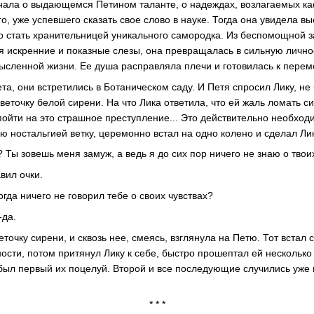
знала о выдающемся Петином таланте, о надеждах, возлагаемых к
, уже успевшего сказать свое слово в науке. Тогда она увидела в
но стать хранительницей уникального самородка. Из беспомощной з
я искренние и показные слезы, она превращалась в сильную лично
ысленной жизни. Ее душа расправляла плечи и готовилась к перем
ета, они встретились в Ботаническом саду. И Петя спросил Лику, не
веточку белой сирени. На что Лика ответила, что ей жаль ломать с
ойти на это страшное преступление... Это действительно необходи
ю ностальгией ветку, церемонно встал на одно колено и сделал Л
? Ты зовешь меня замуж, а ведь я до сих пор ничего не знаю о твоих
вил очки.
гда ничего не говорил тебе о своих чувствах?
-да.
еточку сирени, и сквозь нее, смеясь, взглянула на Петю. Тот встал 
ости, потом притянул Лику к себе, быстро прошептал ей несколько 
 был первый их поцелуй. Второй и все последующие случились уже
* * *