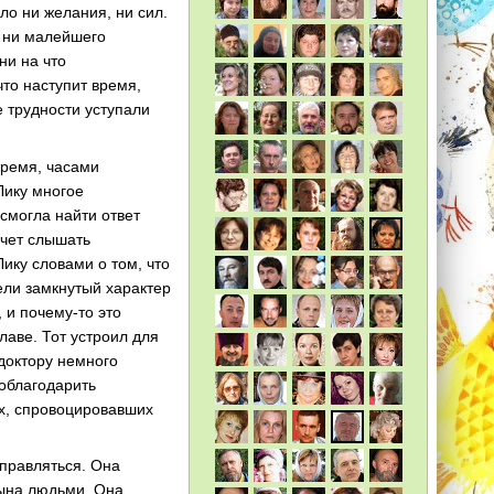
ло ни желания, ни сил.
л ни малейшего
ни на что
что наступит время,
е трудности уступали
время, часами
Лику многое
смогла найти ответ
очет слышать
ику словами о том, что
ели замкнутый характер
 и почему-то это
лаве. Тот устроил для
 доктору немного
облагодарить
х, спровоцировавших
справляться. Она
ына людьми. Она,