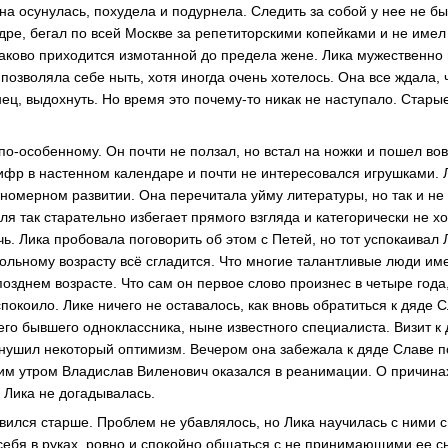
на осунулась, похудела и подурнела. Следить за собой у нее не бы
ре, бегал по всей Москве за репетиторскими копейками и не име
каково приходится измотанной до предела жене. Лика мужественно 
позволяла себе ныть, хотя иногда очень хотелось. Она все ждала, 
нец, выдохнуть. Но время это почему-то никак не наступало. Стары
 по-особенному. Он почти не ползал, но встал на ножки и пошел во
ифр в настенном календаре и почти не интересовался игрушками. 
вномерном развитии. Она перечитала уйму литературы, но так и не 
я так старательно избегает прямого взгляда и категорически не х
. Лика пробовала поговорить об этом с Петей, но тот успокаивал Л
школьному возрасту всё сгладится. Что многие талантливые люди им
позднем возрасте. Что сам он первое слово произнес в четыре года,
покоило. Лике ничего не оставалось, как вновь обратиться к дяде С
его бывшего одноклассника, ныне известного специалиста. Визит к
внушил некоторый оптимизм. Вечером она забежала к дяде Славе п
им утром Владислав Виленович оказался в реанимации. О причина
 Лика не догадывалась.
вился старше. Проблем не убавлялось, но Лика научилась с ними 
себя в руках, ровно и спокойно общаться с не принимающими ее с