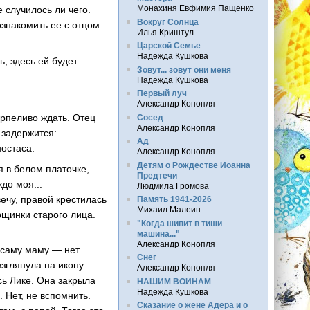
Монахиня Евфимия Пащенко
 случилось ли чего.
Вокруг Солнца
ознакомить ее с отцом
Илья Криштул
Царской Семье
Надежда Кушкова
, здесь ей будет
Зовут... зовут они меня
Надежда Кушкова
Первый луч
Александр Конопля
ерпеливо ждать. Отец
Сосед
Александр Конопля
 задержится:
Ад
остаса.
Александр Конопля
Детям о Рождестве Иоанна
я в белом платочке,
Предтечи
до моя...
Людмила Громова
ечу, правой крестилась
Память 1941-2026
Михаил Малеин
рщинки старого лица.
"Когда шипит в тиши
машина..."
Александр Конопля
 саму маму — нет.
Снег
зглянула на икону
Александр Конопля
сь Лике. Она закрыла
НАШИМ ВОИНАМ
Надежда Кушкова
 Нет, не вспомнить.
Сказание о жене Адера и о