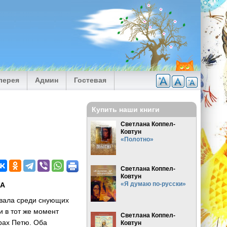
лерея
Админ
Гостевая
Купить наши книги
Светлана Коппел-
Ковтун
«Полотно»
Светлана Коппел-
Ковтун
«Я думаю по-русски»
КА
овала среди снующих
и в тот же момент
Светлана Коппел-
рах Петю. Оба
Ковтун