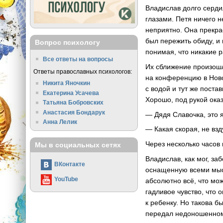
Владислав долго серди
глазами. Петя ничего н
неприятно. Она прекра
был пережить обиду, и
Вопрос психологу
понимая, что никакие 
Все ответы на вопросы
Их сближение произош
Ответы православных психологов:
на конференцию в Ново
Никита Яночкин
с водой и тут же поста
Екатерина Усачева
Хорошо, под рукой ока
Татьяна Бобровских
Анастасия Бондарук
— Дядя Славочка, это я
Анна Лелик
— Какая скорая, не взд
Через несколько часов
Мы в социальных сетях
Владислав, как мог, за
ВКонтакте
оснащенную всеми мыс
YouTube
абсолютно всё, что мо
гадливое чувство, что 
к ребенку. Но такова б
передал недоношенном