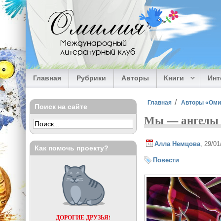
Перейти к основному содержанию
Омилия
Международный
литературный клуб
Главная
Рубрики
Авторы
Книги
Ин
Вы здесь
Главная
Авторы «Ом
Поиск на сайте
Мы — ангелы
Алла Немцова
, 29/0
Как помочь проекту?
Повести
ДОРОГИЕ ДРУЗЬЯ!