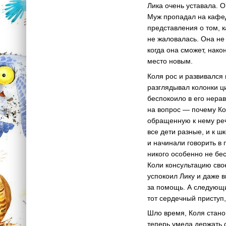
Лика очень уставала. О
Муж пропадал на кафед
представления о том, 
не жаловалась. Она не 
когда она сможет, нако
место новым.
Коля рос и развивался
разглядывал колонки ц
беспокоило в его нера
на вопрос — почему Кол
обращенную к нему речь
все дети разные, и к 
и начинали говорить в 
никого особенно не бес
Коли консультацию сво
успокоил Лику и даже 
за помощь. А следующ
тот сердечный приступ,
Шло время, Коля стано
теперь умела держать 