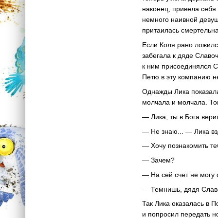
наконец, привела себя
немного наивной девушк
притаилась смертельна
Если Коля рано ложился
забегала к дяде Славо
к ним присоединялся С
Петю в эту компанию н
Однажды Лика показала
молчала и молчала. То
— Лика, ты в Бога вер
— Не знаю... — Лика в
— Хочу познакомить те
— Зачем?
— На сей счет не могу 
— Темнишь, дядя Слав
Так Лика оказалась в 
и попросил передать н