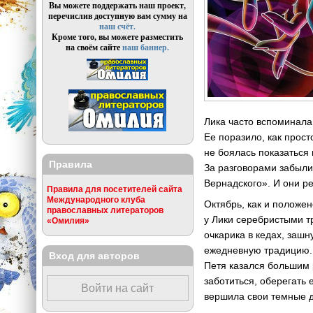
Вы можете поддержать наш проект,
перечислив доступную вам сумму на
наш счёт.
Кроме того, вы можете разместить
на своём сайте
наш баннер.
Лика часто вспоминала 
Ее поразило, как прост
не боялась показаться 
Правила
За разговорами забыли
Вернадского». И они р
Правила для посетителей сайта
Международного клуба
Октябрь, как и положе
православных литераторов
у Лики серебристыми т
«Омилия»
очкарика в кедах, заш
ежедневную традицию. 
Вход для авторов
Петя казался большим 
заботиться, оберегать 
Войти на сайт
вершила свои темные д