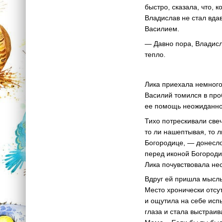
быстро, сказала, что, 
Владислав не стал вдав
Василием.
— Давно пора, Владисл
тепло.
Лика приехала немного 
Василий томился в про
ее помощь неожиданно 
Тихо потрескивали свеч
то ли нашептывая, то л
Богородице, — донеслос
перед иконой Богороди
Лика почувствовала не
Вдруг ей пришла мысль
Место хронически отсу
и ощутила на себе исп
глаза и стала выстраив