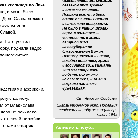
Осквернились мы многими
два скользнув по Лике
беззакониями, кровью
и слезами омылись.
ца, и мать, было
Попрали все, что было
а. Дядя Слава должен
свято для наших отцов,
и сами ныне попираемы.
в объяснения,
Не было в наших школах
 Славой.
веры, в политике —
честности, в армии —
, Петя улетел
патриотизма,
на государстве —
орку, подняла ведро
благословения Божия.
а пошевелиться.
Потому погибла и школа,
погибла политика, армия
и государство. Двадцать
лет мы старались
не быть похожими
на самих себя, и за это
покрыла нас тьма
чужеземная.
ледствиями асфиксии.
рогую коляску,
Свт. Николай Сербский
л от Владислава
Сквозь тюремное окно. Послания
сербскому народу из концлагеря
слава не покидало
Дахау, 1945
о и от своей нелюбви
и генами очкарик
Активисты клуба