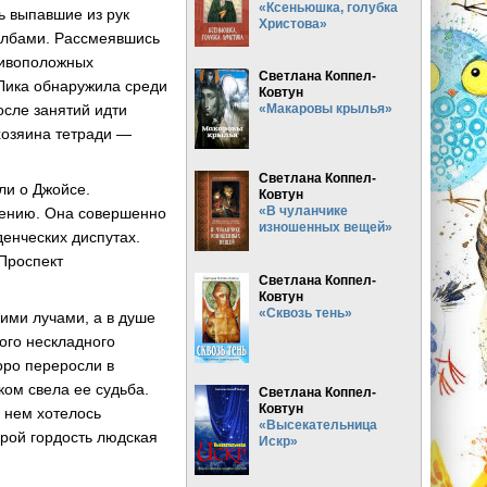
«Ксеньюшка, голубка
ь выпавшие из рук
Христова»
 лбами. Рассмеявшись
тивоположных
Светлана Коппел-
 Лика обнаружила среди
Ковтун
осле занятий идти
«Макаровы крылья»
хозяина тетради —
Светлана Коппел-
ли о Джойсе.
Ковтун
«В чуланчике
мнению. Она совершенно
изношенных вещей»
денческих диспутах.
«Проспект
Светлана Коппел-
Ковтун
«Сквозь тень»
ими лучами, а в душе
ого нескладного
оро переросли в
ом свела ее судьба.
Светлана Коппел-
Ковтун
 нем хотелось
«Высекательница
орой гордость людская
Искр»