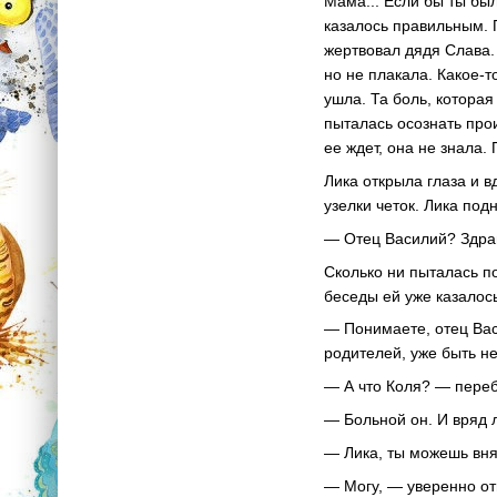
Мама... Если бы ты был
казалось правильным. П
жертвовал дядя Слава.
но не плакала. Какое-
ушла. Та боль, которая
пыталась осознать про
ее ждет, она не знала.
Лика открыла глаза и 
узелки четок. Лика под
— Отец Василий? Здрав
Сколько ни пыталась по
беседы ей уже казалось
— Понимаете, отец Вас
родителей, уже быть не 
— А что Коля? — переб
— Больной он. И вряд 
— Лика, ты можешь вня
— Могу, — уверенно от