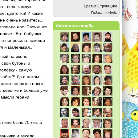
Братья Стругацкие
а - ведь каждую
Гадкие лебеди
е, цветочки! И какие
е очень нравитесь... "
Активисты клуба
еловала нос. Свечка же
плачет. Вот бабушка
бы я попросила помощи
я и маленькая..."
бный на иконе
 свои бутоны и
головку - самую
любят?! Да и потом -
садике появятся новые
о девочке и больше уже
в мысли герани,
липе было 75 лет, а
ванчики и весело