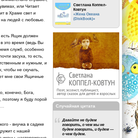
Светлана Коппел-
рувимах, или Читает
Ковтун
ит в Храме свет и
«Жена Океана
(DiskBook)»
т на людей с любовью.
о есть Ящик должен
в это время (ведь Вы
время служб, особенно
очти засуха, то есть,
етственным и нужным, и
, чтобы не скучать,
ает мне свои Ящичные
, конечно, Бога,
, поэтому я буду порой
Случайная цитата
в…
Давайте не будем
ого - внучка в садике
говорить, о чем мы не
будем говорить, и будем —
дружит с нашей
о чем будем.
ле иконы, настороженно