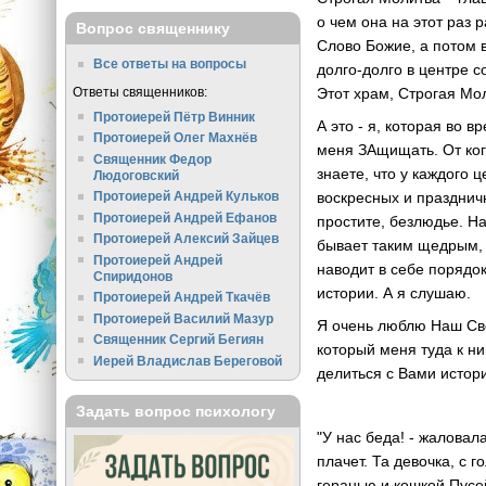
о чем она на этот раз 
Вопрос священнику
Слово Божие, а потом в
Все ответы на вопросы
долго-долго в центре с
Ответы священников:
Этот храм, Строгая Мол
Протоиерей Пётр Винник
А это - я, которая во 
Протоиерей Олег Махнёв
меня ЗАщищать. От ког
Священник Федор
знаете, что у каждого 
Людоговский
воскресных и праздничн
Протоиерей Андрей Кульков
Протоиерей Андрей Ефанов
простите, безлюдье. Н
Протоиерей Алексий Зайцев
бывает таким щедрым, ч
Протоиерей Андрей
наводит в себе порядо
Спиридонов
истории. А я слушаю.
Протоиерей Андрей Ткачёв
Протоиерей Василий Мазур
Я очень люблю Наш Све
Священник Сергий Бегиян
который меня туда к ни
Иерей Владислав Береговой
делиться с Вами истор
Задать вопрос психологу
"У нас беда! - жаловал
плачет. Та девочка, с 
геранью и кошкой Пусей