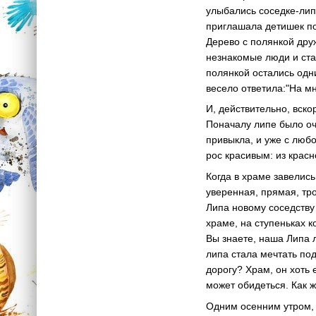
улыбались соседке-лип
приглашала детишек пои
Дерево с полянкой друж
незнакомые люди и ста
полянкой остались одн
весело ответила:"На мн
И, действительно, вско
Поначалу липе было оче
привыкла, и уже с люб
рос красивым: из крас
Когда в храме завелис
уверенная, прямая, тро
Липа новому соседству
храме, на ступеньках к
Вы знаете, наша Липа 
липа стала мечтать под
дорогу? Храм, он хоть 
может обидеться. Как 
Одним осенним утром, 