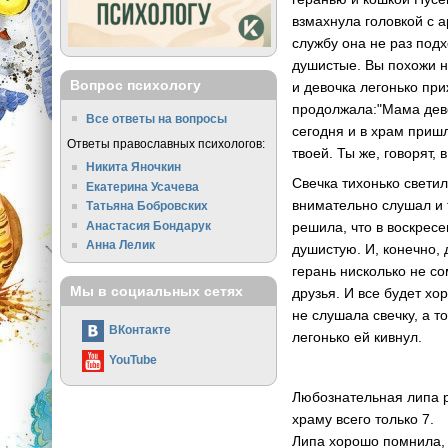
взмахнула головкой с 
службу она не раз подх
душистые. Вы похожи на
Вопрос психологу
и девочка легонько при
продолжала:"Мама дево
Все ответы на вопросы
сегодня и в храм приш
Ответы православных психологов:
твоей. Ты же, говорят,
Никита Яночкин
Свечка тихонько свети
Екатерина Усачева
внимательно слушал и т
Татьяна Бобровских
Анастасия Бондарук
решила, что в воскрес
Анна Лелик
душистую. И, конечно, 
герань нисколько не со
Мы в социальных сетях
друзья. И все будет х
не слушала свечку, а то
ВКонтакте
легонько ей кивнул.
YouTube
Любознательная липа р
храму всего только 7.
Липа хорошо помнила, 