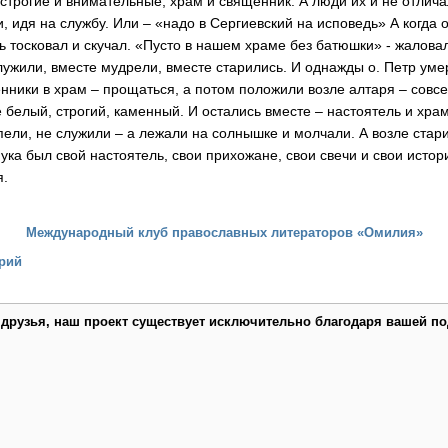
строгие и внимательные, храм и священник. А люди их и не отличал
и, идя на службу. Или – «надо в Сергиевский на исповедь» А когда 
ь тосковал и скучал. «Пусто в нашем храме без батюшки» - жалова
ужили, вместе мудрели, вместе старились. И однажды о. Петр умер
нники в храм – прощаться, а потом положили возле алтаря – совсе
е белый, строгий, каменный. И остались вместе – настоятель и храм 
пели, не служили – а лежали на солнышке и молчали. А возле стар
нука был свой настоятель, свои прихожане, свои свечи и свои истор
я.
Международный клуб православных литераторов «Омилия»
рий
 друзья, наш проект существует исключительно благодаря вашей по