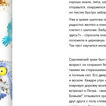
хорошо знали, липа, ш
оторвался, покружился
но листик быстро забор
Уже в храме шапочка п
радостно желтел и клан
слетел с шапочки. Баб
здесь?» - спросила она
положила в церковную 
Так лист научился моли
Сергиевский храм был 
возраст, он сохранил 
такими же старенькими
и полным сил. Его двер
и воском. Каждое утро
ковровую дорожку возл
встречал о.Петра - сво
Божьим!" отзывался хр
друг друга с полу слова