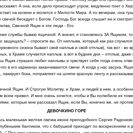
расскажет. А она, если дело происходит утром, медленно поет о Хе
стает на колени и молится о Милости Мира. А по вечерам, она туш
о свечой беседует с Богом. Господь Бог всегда слышит ее и смотри
итва, Свечной Ящик и эти люди - Его.
время службы бываю ящичной. А значит, я становлюсь ЗА Ящиком, т
о защищать? – спросите вы. От наплыва, который как раз случался 
церковного сезона бывает свой наплыв и свой отплыв), так вот - во 
ых, в Храме случается наплыв, а вот в будние дни – отплыв, даже п
аш Ящик страшно любит наплывы и чувствует себя тогда очень отв
то в его карманах заканчиваются свечи. А когда у нас засуха, Ящик
к, лакирует бока, поправляет на шляпе красную ленту и рассказыв
чной Ящик. И Строгую Молитву, и Храм, и людей в нем, а особенно
м всем привел. И мне очень хочется, чтобы и Вы полюбили их тоже
иями, которые мне рассказал Ящик, если Вы, конечно же, не проти
ДЕВОЧКИНО ГОРЕ
ась маленькая желтая свечка иконе преподобного Сергия Радонежск
голубеньким бантиком, что с бабушкой приходит по воскресениям и 
..." При этих словах ярко красная герань, что стояла в горшке воз