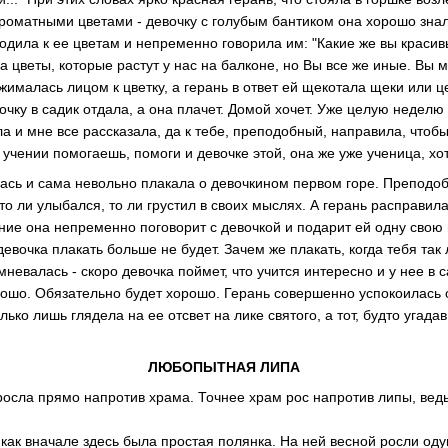
ароматными цветами - девочку с голубым бантиком она хорошо знал
одила к ее цветам и непременно говорила им: "Какие же вы красивы
 цветы, которые растут у нас на балконе, но Вы все же иные. Вы мн
жималась лицом к цветку, а герань в ответ ей щекотала щеки или ц
чку в садик отдала, а она плачет. Домой хочет. Уже целую неделю 
ла и мне все рассказала, да к тебе, преподобный, направила, что
 в учении помогаешь, помоги и девочке этой, она же уже ученица, хот
лась и сама невольно плакала о девочкином первом горе. Преподо
о ли улыбался, то ли грустил в своих мыслях. А герань расправила
ение она непременно поговорит с девочкой и подарит ей одну свою 
девочка плакать больше не будет. Зачем же плакать, когда тебя так 
мневалась - скоро девочка поймет, что учится интересно и у нее в 
орошо. Обязательно будет хорошо. Герань совершенно успокоилась 
лько лишь глядела на ее отсвет на лике святого, а тот, будто угада
ЛЮБОПЫТНАЯ ЛИПА
осла прямо напротив храма. Точнее храм рос напротив липы, ведь 
как вначале здесь была простая полянка. На ней весной росли оду