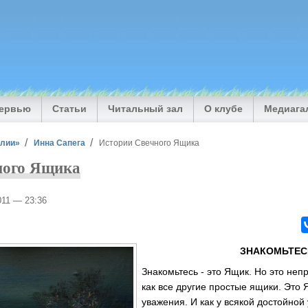
тервью
Статьи
Читальный зал
О клубе
Медиага
илии»
Инна Сапега
Истории Свечного Ящика
ного Ящика
2011 — 23:36
ЗНАКОМЬТЕС
Знакомьтесь - это Ящик. Но это непр
как все другие простые ящики. Это
уважения. И как у всякой достойной