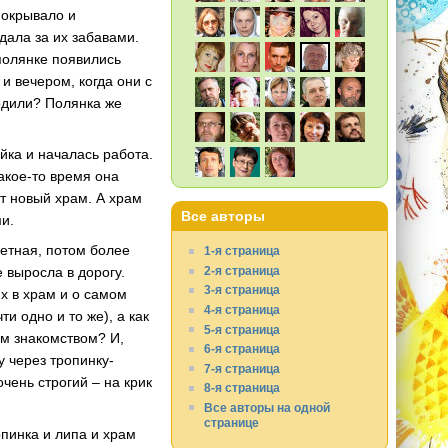
покрывало и
дала за их забавами.
 полянке появились
и вечером, когда они с
ходили? Полянка же
йка и началась работа.
какое-то время она
ет новый храм. А храм
Все авторы
ми.
метная, потом более
1-я страница
2-я страница
 выросла в дорогу.
3-я страница
х в храм и о самом
4-я страница
и одно и то же), а как
5-я страница
им знакомством? И,
6-я страница
у через тропинку-
7-я страница
чень строгий – на крик
8-я страница
Все авторы на одной
странице
пинка и липа и храм