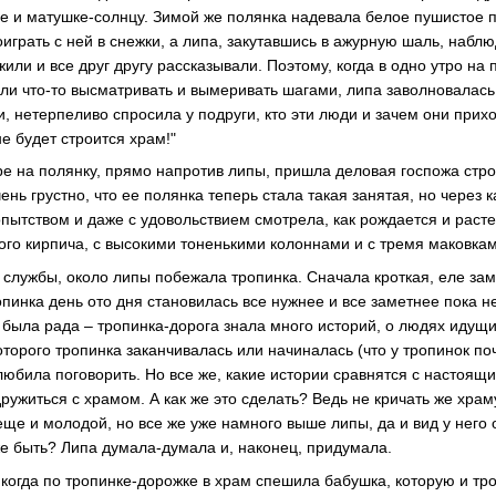
е и матушке-солнцу. Зимой же полянка надевала белое пушистое 
грать с ней в снежки, а липа, закутавшись в ажурную шаль, наблю
или и все друг другу рассказывали. Поэтому, когда в одно утро на
ли что-то высматривать и вымеривать шагами, липа заволновалась 
и, нетерпеливо спросила у подруги, кто эти люди и зачем они при
е будет строится храм!"
ре на полянку, прямо напротив липы, пришла деловая госпожа стро
нь грустно, что ее полянка теперь стала такая занятая, но через 
опытством и даже с удовольствием смотрела, как рождается и раст
ного кирпича, с высокими тоненькими колоннами и с тремя маковка
ь службы, около липы побежала тропинка. Сначала кроткая, еле за
пинка день ото дня становилась все нужнее и все заметнее пока не
 была рада – тропинка-дорога знала много историй, о людях идущи
оторого тропинка заканчивалась или начиналась (что у тропинок почт
любила поговорить. Но все же, какие истории сравнятся с настоящ
ружиться с храмом. А как же это сделать? Ведь не кричать же храм
еще и молодой, но все же уже намного выше липы, да и вид у него о
же быть? Липа думала-думала и, наконец, придумала.
когда по тропинке-дорожке в храм спешила бабушка, которую и тро