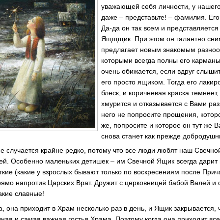
уважающей себя личности, у нашего
даже – представьте! – фамилия. Его
Да-да он так всем и представляет
Ящщщик. При этом он галантно сни
предлагает новым знакомым разноо
которыми всегда полны его карманы
очень обижается, если вдруг слышит,
его просто ящиком. Тогда его лаки
блеск, и коричневая краска темнеет
хмурится и отказывается с Вами раз
него не попросите прощения, которо
же, попросите и которое он тут же 
снова станет как прежде добродуш
е случается крайне редко, потому что все люди любят наш Свечно
ей. Особенно маленьких детишек – им Свечной Ящик всегда дари
кие (какие у взрослых бывают только по воскресениям после При
рямо напротив Царских Врат. Дружит с церковницей бабой Валей и
акие славные!
а, она приходит в Храм несколько раз в день, и Ящик закрывается,
вная и самая важная гостья Храма. Поэтому когда она приходит вс