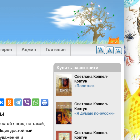
лерея
Админ
Гостевая
Купить наши книги
Светлана Коппел-
Ковтун
«Полотно»
Светлана Коппел-
Ковтун
«Я думаю по-русски»
Ь!
остой ящик, не такой,
 Ящик достойный
Светлана Коппел-
 уважения и
Ковтун