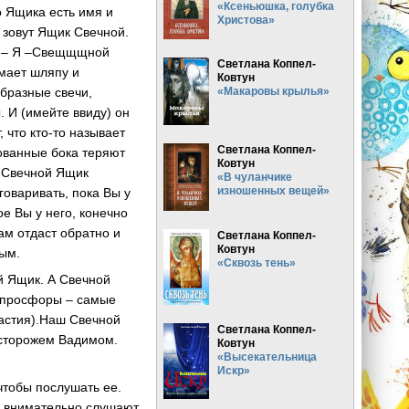
«Ксеньюшка, голубка
 Ящика есть имя и
Христова»
 зовут Ящик Свечной.
ся – Я –Свещщщной
Светлана Коппел-
мает шляпу и
Ковтун
бразные свечи,
«Макаровы крылья»
. И (имейте ввиду) он
 что кто-то называет
Светлана Коппел-
рованные бока теряют
Ковтун
, Свечной Ящик
«В чуланчике
изношенных вещей»
говаривать, пока Вы у
е Вы у него, конечно
Вам отдаст обратно и
Светлана Коппел-
Ковтун
ным.
«Сквозь тень»
й Ящик. А Свечной
т просфоры – самые
частия).Наш Свечной
Светлана Коппел-
 сторожем Вадимом.
Ковтун
«Высекательница
Искр»
 чтобы послушать ее.
е внимательно слушают,