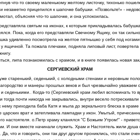
епнув что-то своему маленькому желтому листочку, тихонько пошел
 и незаметно прицепился к шапочке бабушки. «Позвольте!» - недов
мотал, объясняя что-то шапочке, и она успокоилась.
редставляла святым на иконах, к которым прикладывалась бабушка,
ялся. Пока, когда его представляли Свечному Ящику, он так сильно
ушка удивленно посмотрела на желтое пятнышко у себя под ногами
 у ящичной. Та пожала плечами, подняла липовый лист, повертела 
книгу.
ться, липа познакомилась с храмом, и в книге появилась новая зак
СЕРГИЕВСКИЙ ХРАМ
уже старенький, седенький, с холодными стенами и неровным поло
благородство и манеры прошлых веков и был чрезвычайно уважаем 
 и седенькими.. Когда-то (Сергиевский храм любил вспоминать то
и тогда почти никогда не закрывались, внутри весело потрескивали
 к нему приходила баба Катя и мыла до зеркального блеска в храме
е царских врат и затепливала лампадки у икон. Умытый, причесанн
его настоятеля. о.Петр храму кланялся "С Божьим Утром!" - приветс
ам. И они вместе начинали служить. Храм и Настоятель жили душа
. Да, что и говорить, они так друг другом прониклись, что стали оче