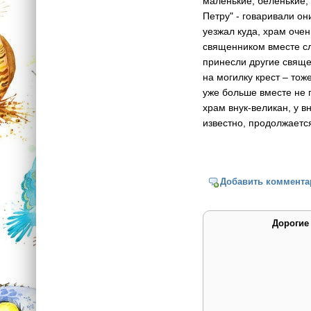
маленькие, беленькие, 
Петру" - говаривали он
уезжал куда, храм очен
священником вместе сл
принесли другие свяще
на могилку крест – тож
уже больше вместе не 
храм внук-великан, у в
известно, продолжаетс
Добавить коммента
Дорогие