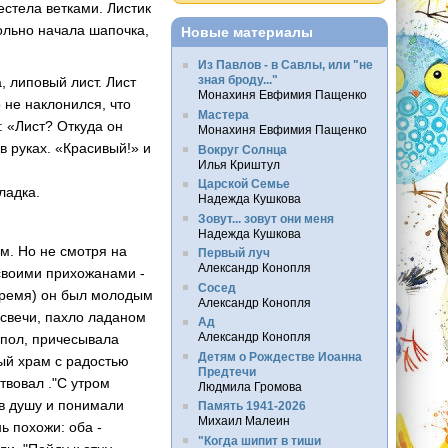
естела ветками. Листик
ольно начала шапочка,
Новые материалы
Из Павлов - в Савлы, или "не
зная броду..."
 липовый лист. Лист
Монахиня Евфимия Пащенко
 не наклонился, что
Мастера
: «Лист? Откуда он
Монахиня Евфимия Пащенко
в руках. «Красивый!» и
Вокруг Солнца
Илья Криштул
Царской Семье
ладка.
Надежда Кушкова
Зовут... зовут они меня
Надежда Кушкова
м. Но не смотря на
Первый луч
Александр Конопля
своими прихожанами -
Сосед
 время) он был молодым
Александр Конопля
 свечи, пахло ладаном
Ад
Александр Конопля
 пол, причесывала
Детям о Рождестве Иоанна
ый храм с радостью
Предтечи
твовал ."С утром
Людмила Громова
 в душу и понимали
Память 1941-2026
Михаил Малеин
нь похожи: оба -
"Когда шипит в тиши