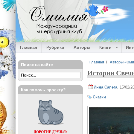
Перейти к основному содержанию
Омилия
Международный
литературный клуб
Главная
Рубрики
Авторы
Книги
Ин
Вы здесь
Главная
Авторы «Ом
Поиск на сайте
Истории Свеч
Инна Сапега
, 15/02/
Как помочь проекту?
Сказки
ДОРОГИЕ ДРУЗЬЯ!