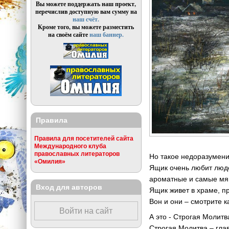
Вы можете поддержать наш проект,
перечислив доступную вам сумму на
наш счёт.
Кроме того, вы можете разместить
на своём сайте
наш баннер.
Правила
Правила для посетителей сайта
Международного клуба
православных литераторов
Но такое недоразумени
«Омилия»
Ящик очень любит люд
ароматные и самые мяг
Вход для авторов
Ящик живет в храме, п
Вон и они – смотрите к
Войти на сайт
А это - Строгая Молитв
Строгая Молитва – гла