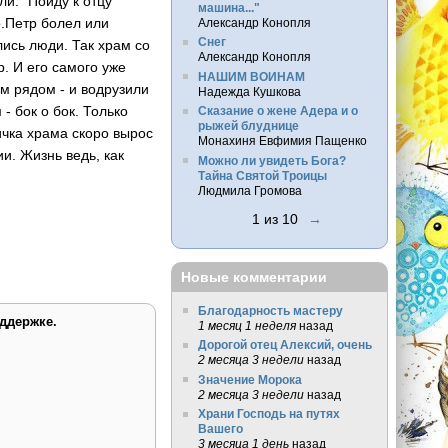
и. "Пойду к отцу
машина..."
о.Петр болел или
Александр Конопля
Снег
лись люди. Так храм со
Александр Конопля
. И его самого уже
НАШИМ ВОИНАМ
м рядом - и водрузили
Надежда Кушкова
- бок о бок. Только
Сказание о жене Адера и о
рыжей блуднице
ичка храма скоро вырос
Монахиня Евфимия Пащенко
ии. Жизнь ведь, как
Можно ли увидеть Бога?
Тайна Святой Троицы
Людмила Громова
1 из 10
→
Новые комментарии
Благодарность мастеру
ддержке.
1 месяц 1 неделя
назад
Дорогой отец Алексий, очень
2 месяца 3 недели
назад
Значение Морока
2 месяца 3 недели
назад
Храни Господь на путях
Вашего
3 месяца 1 день
назад