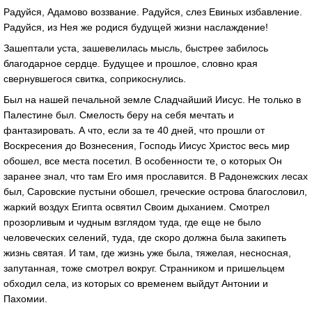
Радуйся, Адамово воззвание. Радуйся, слез Евиных избавление.
Радуйся, из Нея же родися будущей жизни наслаждение!
Зашептали уста, зашевелилась мысль, быстрее забилось
благодарное сердце. Будущее и прошлое, словно края
свернувшегося свитка, соприкоснулись.
Был на нашей печальной земле Сладчайший Иисус. Не только в
Палестине был. Смелость беру на себя мечтать и
фантазировать. А что, если за те 40 дней, что прошли от
Воскресения до Вознесения, Господь Иисус Христос весь мир
обошел, все места посетил. В особенности те, о которых Он
заранее знал, что там Его имя прославится. В Радонежских лесах
был, Саровские пустыни обошел, греческие острова благословил,
жаркий воздух Египта освятил Своим дыханием. Смотрел
прозорливым и чудным взглядом туда, где еще не было
человеческих селений, туда, где скоро должна была закипеть
жизнь святая. И там, где жизнь уже была, тяжелая, несносная,
запутанная, тоже смотрел вокруг. Странником и пришельцем
обходил села, из которых со временем выйдут Антонии и
Пахомии.