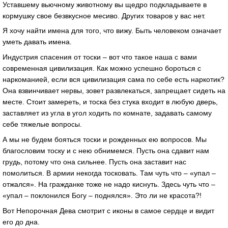
Уставшему вьючному животному вы щедро подкладываете в
кормушку свое безвкусное месиво. Других товаров у вас нет.
Я хочу найти имена для того, что вижу. Быть человеком означает
уметь давать имена.
Индустрия спасения от тоски – вот что такое наша с вами
современная цивилизация. Как можно успешно бороться с
наркоманией, если вся цивилизация сама по себе есть наркотик?
Она взвинчивает нервы, зовет развлекаться, запрещает сидеть на
месте. Стоит замереть, и тоска без стука входит в любую дверь,
заставляет из угла в угол ходить по комнате, задавать самому
себе тяжелые вопросы.
А мы не будем бояться тоски и рожденных ею вопросов. Мы
благословим тоску и с нею обнимемся. Пусть она сдавит нам
грудь, потому что она сильнее. Пусть она заставит нас
помолиться. В армии некогда тосковать. Там чуть что – «упал –
отжался». На гражданке тоже не надо киснуть. Здесь чуть что –
«упал – поклонился Богу – поднялся». Это ли не красота?!
Вот Непорочная Дева смотрит с иконы в самое сердце и видит
его до дна.