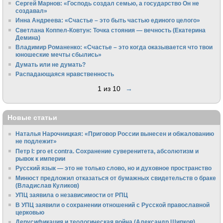
Сергей Марнов: «Господь создал семью, а государство Он не
создавал»
Инна Андреева: «Счастье – это быть частью единого целого»
Светлана Коппел-Ковтун: Точка стояния — вечность (Екатерина
Демина)
Владимир Романенко: «Счастье – это когда оказывается что твои
юношеские мечты сбылись»
Думать или не думать?
Распадающаяся нравственность
1 из 10
→
Новые статьи
Наталья Нарочницкая: «Приговор России вынесен и обжалованию
не подлежит»
Петр I: pro et contra. Сохранение суверенитета, абсолютизм и
рывок к империи
Русский язык — это не только слово, но и духовное пространство
Минюст предложил отказаться от бумажных свидетельств о браке
(Владислав Куликов)
УПЦ заявила о независимости от РПЦ
В УПЦ заявили о сохранении отношений с Русской православной
церковью
Дерусификация и теологическая война (Александр Щипков)