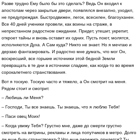
Разве трудно Ему было бы это сделать? Ведь Он входил к
апостолам через закрытые двери, появлялся внезапно, уходил,
не предупреждая. Быстродвижен, легок, всесилен, благоуханен.
Все 40 дней ученики провели, как воины на страже, в
непрестанном радостном ожидании. Придет, утешит, укрепит,
откроет тайны и вновь оставит их одних. Пусть поют, молятся,
исполняются Духа. А Сам куда? Никто не знает. Но я мечтаю и
дерзаю фантазировать. И радостно мне думать, что мог Он,
воскресший, все горькие источники этой бедной Земли
превращать в те дни в источники сладкие, как когда-то во время
сорокалетнего странствования.
Вот я тоскую. Тоскую часто и тяжело, а Он смотрит на меня.
Рядом стоит и смотрит.
– Любишь ли Меня?
– Господи, Ты все знаешь. Ты знаешь, что я люблю Тебя!
– Паси овец Моих!
– Когда увижу Тебя? Грустно мне, даже до смерти грустно
смотреть на витрины, рекламы и лица попутчиков в метро. Долго
ли еще буду странствовать? Что еще пережить придется? Ты