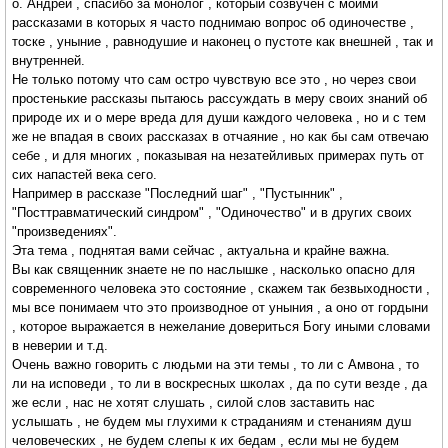
о. Андрей , спасибо за монолог , который созвучен с моими
рассказами в которых я часто поднимаю вопрос об одиночестве ,
тоске , уныние , равнодушие и наконец о пустоте как внешней , так и
внутренней.
Не только потому что сам остро чувствую все это , но через свои
простенькие рассказы пытаюсь рассуждать в меру своих знаний об
природе их и о мере вреда для души каждого человека , но и с тем
же не впадая в своих рассказах в отчаяние , но как бы сам отвечаю
себе , и для многих , показывая на незатейливых примерах путь от
сих напастей века сего.
Например в рассказе "Последний шаг" , "Пустынник" ,
"Посттравматический синдром" , "Одиночество" и в других своих
"произведениях".
Эта тема , поднятая вами сейчас , актуальна и крайне важна.
Вы как священник знаете не по наслышке , насколько опасно для
современного человека это состояние , скажем так безвыходности ,
мы все понимаем что это производное от уныния , а оно от гордыни
, которое выражается в нежелание довериться Богу иными словами
в неверии и т.д.
Очень важно говорить с людьми на эти темы , то ли с Амвона , то
ли на исповеди , то ли в воскресных школах , да по сути везде , да
же если , нас не хотят слушать , силой слов заставить нас
услышать , не будем мы глухими к страданиям и стенаниям душ
человеческих , не будем слепы к их бедам , если мы не будем