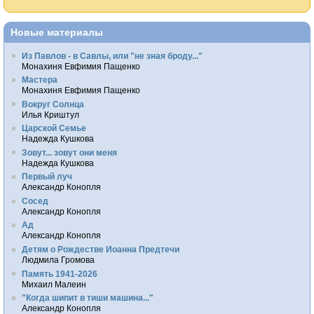
Новые материалы
Из Павлов - в Савлы, или "не зная броду..."
Монахиня Евфимия Пащенко
Мастера
Монахиня Евфимия Пащенко
Вокруг Солнца
Илья Криштул
Царской Семье
Надежда Кушкова
Зовут... зовут они меня
Надежда Кушкова
Первый луч
Александр Конопля
Сосед
Александр Конопля
Ад
Александр Конопля
Детям о Рождестве Иоанна Предтечи
Людмила Громова
Память 1941-2026
Михаил Малеин
"Когда шипит в тиши машина..."
Александр Конопля