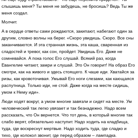
слышишь меня? Ты меня не забудешь, не бросишь? Ведь Ты же
меня создал.
Молчит.
А в сердце ответы сами рождаются, закипают, набегают один за
другим, словно волны на берег. «Скоро увидишь. Скоро. Все сны
заканчиваются. И эта странная жизнь, эта каша, сваренная из
сладостей и тревог, как сон, пройдет. Увидишь Его. Даже не
сомневайся. А пока голос Его слушай. Всякий раз, когда
Евангелие читают, замри и слушай. Это Он говорит! На образ Его
смотри, как на живого и здесь стоящего. К чаше иди. Хватайся за
ризы, как кровоточивая. Умывай Его ноги слезами, как кающаяся
распутница. Только иди, не стой. Даже когда на месте сидишь,
умом к Нему иди».
Люди ходят вокруг, а умом многие завязли и сидят на месте. Ум
человеческий так легко увязает и так безнадежно. Надо всем
рассказать, что Он вернется. Что тот день, в который многие так
слабо верят, обязательно наступит. Надо ходить на кладбища,
туда, где воскреснут мертвые. Надо ходить туда, где сладко и
тихо, где колокол звонит, где перед образом – лампадка.