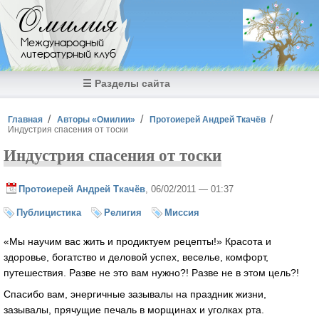
Перейти к основному содержанию
Омилия
Международный
литературный клуб
☰ Разделы сайта
Вы здесь
Главная
Авторы «Омилии»
Протоиерей Андрей Ткачёв
Индустрия спасения от тоски
Индустрия спасения от тоски
Протоиерей Андрей Ткачёв
, 06/02/2011 — 01:37
Публицистика
Религия
Миссия
«Мы научим вас жить и продиктуем рецепты!» Красота и
здоровье, богатство и деловой успех, веселье, комфорт,
путешествия. Разве не это вам нужно?! Разве не в этом цель?!
Спасибо вам, энергичные зазывалы на праздник жизни,
зазывалы, прячущие печаль в морщинах и уголках рта.