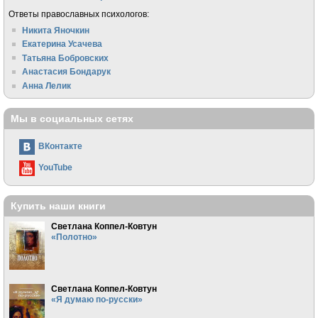
Ответы православных психологов:
Никита Яночкин
Екатерина Усачева
Татьяна Бобровских
Анастасия Бондарук
Анна Лелик
Мы в социальных сетях
ВКонтакте
YouTube
Купить наши книги
Светлана Коппел-Ковтун
«Полотно»
Светлана Коппел-Ковтун
«Я думаю по-русски»