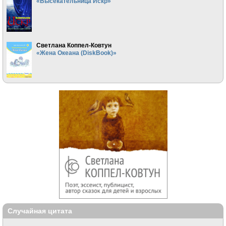
«Высекательница Искр»
Светлана Коппел-Ковтун
«Жена Океана (DiskBook)»
Случайная цитата