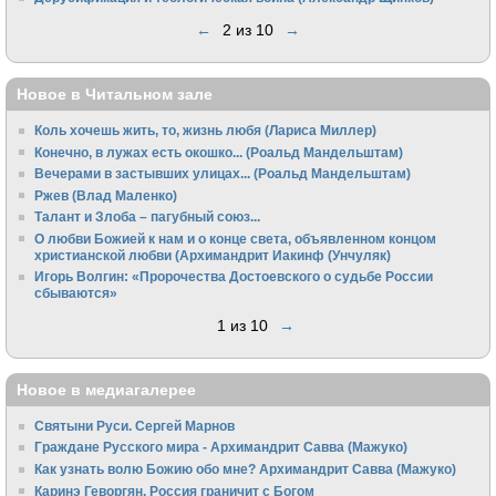
←
2 из 10
→
Новое в Читальном зале
Коль хочешь жить, то, жизнь любя (Лариса Миллер)
Конечно, в лужах есть окошко... (Роальд Мандельштам)
Вечерами в застывших улицах... (Роальд Мандельштам)
Ржев (Влад Маленко)
Талант и Злоба – пагубный союз...
О любви Божией к нам и о конце света, объявленном концом
христианской любви (Архимандрит Иакинф (Унчуляк)
Игорь Волгин: «Пророчества Достоевского о судьбе России
сбываются»
1 из 10
→
Новое в медиагалерее
Святыни Руси. Сергей Марнов
Граждане Русского мира - Архимандрит Савва (Мажуко)
Как узнать волю Божию обо мне? Архимандрит Савва (Мажуко)
Каринэ Геворгян. Россия граничит с Богом