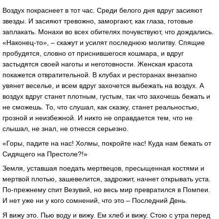
Воздух покраснеет в тот час. Среди белого дня вдруг засияют
звезды. И засияют тревожно, заморгают, как глаза, готовые
заплакать. Монахи во всех обителях почувствуют, что дождались.
«Наконец-то», – скажут и усилят последнюю молитву. Спящие
пробудятся, словно от приснившегося кошмара, и вдруг
застыдятся своей наготы и неготовности. Женская красота
покажется отвратительной. В клубах и ресторанах внезапно
увянет веселье, и всем вдруг захочется выбежать на воздух. А
воздух вдруг станет плотным, густым, так что захочешь бежать и
не сможешь. То, что слушал, как сказку, станет реальностью,
грозной и неизбежной. И никто не оправдается тем, что не
слышал, не знал, не отнесся серьезно.
«Горы, падите на нас! Холмы, покройте нас! Куда нам бежать от
Сидящего на Престоле?!»
Земля, уставшая поедать мертвецов, пресыщенная костями и
мертвой плотью, зашевелится, задрожит, начнет открывать уста.
По-прежнему спит Везувий, но весь мир превратился в Помпеи.
И нет уже ни у кого сомнений, что это – Последний День.
Я вижу это. Пью воду и вижу. Ем хлеб и вижу. Стою с утра перед