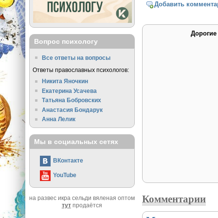
Добавить коммента
Дорогие
Вопрос психологу
Все ответы на вопросы
Ответы православных психологов:
Никита Яночкин
Екатерина Усачева
Татьяна Бобровских
Анастасия Бондарук
Анна Лелик
Мы в социальных сетях
ВКонтакте
YouTube
Комментарии
на развес икра сельди вяленая оптом
тут
продаётся