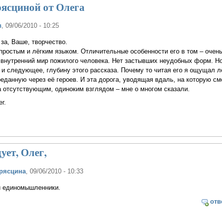
ясциной от Олега
в
, 09/06/2010 - 10:25
за, Ваше, творчество.
простым и лёгким языком. Отличительные особенности его в том – очен
 внутренний мир пожилого человека. Нет застывших неудобных форм. Н
 и следующее, глубину этого рассказа. Почему то читая его я ощущал л
реданную через её героев. И эта дорога, уводящая вдаль, на которую см
 отсутствующим, одиноким взглядом – мне о многом сказали.
г.
ует, Олег,
рясцина
, 09/06/2010 - 10:33
и единомышленники.
отв