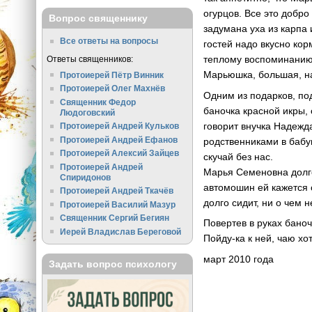
огурцов. Все это добр
Вопрос священнику
задумана уха из карпа
Все ответы на вопросы
гостей надо вкусно кор
теплому воспоминанию с
Ответы священников:
Марьюшка, большая, на
Протоиерей Пётр Винник
Протоиерей Олег Махнёв
Одним из подарков, по
Священник Федор
баночка красной икры, 
Людоговский
говорит внучка Надежд
Протоиерей Андрей Кульков
Протоиерей Андрей Ефанов
родственниками в бабу
Протоиерей Алексий Зайцев
скучай без нас.
Протоиерей Андрей
Марья Семеновна долго
Спиридонов
автомошин ей кажется 
Протоиерей Андрей Ткачёв
долго сидит, ни о чем 
Протоиерей Василий Мазур
Священник Сергий Бегиян
Повертев в руках бано
Иерей Владислав Береговой
Пойду-ка к ней, чаю хо
март 2010 года
Задать вопрос психологу