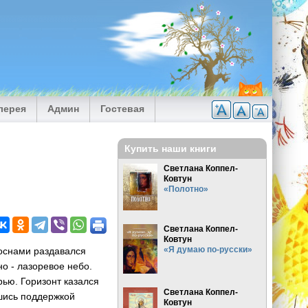
лерея
Админ
Гостевая
Купить наши книги
Светлана Коппел-
Ковтун
«Полотно»
Светлана Коппел-
Ковтун
«Я думаю по-русски»
оснами раздавался
о - лазоревое небо.
рью. Горизонт казался
Светлана Коппел-
вшись поддержкой
Ковтун