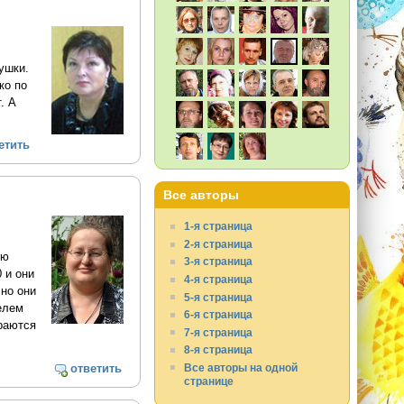
ушки.
ко по
. А
етить
Все авторы
1-я страница
2-я страница
ую
3-я страница
 и они
4-я страница
сно они
5-я страница
елем
6-я страница
ираются
7-я страница
8-я страница
Все авторы на одной
ответить
странице