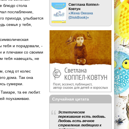
Светлана Коппел-
ое блюдо стола
Ковтун
елал послабление,
«Жена Океана
(DiskBook)»
его прихода, улыбается
едь семья у тебя,
 символическая
ы тебя и порадовали, -
ми и плечами со своими
м тебя навещать, не
, след от колес
его дома. Так она
ись сумерки.
Тамаре, та ее любит.
 ней поухаживаю.
Случайная цитата
Эстетическое
переживание есть любовь.
Любовь есть вечное
стремление любящего к