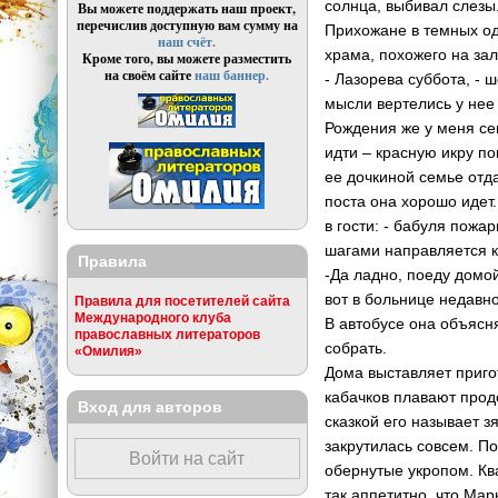
солнца, выбивал слезы
Вы можете поддержать наш проект,
перечислив доступную вам сумму на
Прихожане в темных од
наш счёт.
храма, похожего на за
Кроме того, вы можете разместить
на своём сайте
наш баннер.
- Лазорева суббота, -
мысли вертелись у нее в
Рождения же у меня сег
идти – красную икру по
ее дочкиной семье отда
поста она хорошо идет.
в гости: - бабуля пожа
шагами направляется к
Правила
-Да ладно, поеду домой
вот в больнице недавн
Правила для посетителей сайта
Международного клуба
В автобусе она объясн
православных литераторов
собрать.
«Омилия»
Дома выставляет приго
кабачков плавают прод
Вход для авторов
сказкой его называет зя
закрутилась совсем. П
Войти на сайт
обернутые укропом. Кв
так аппетитно, что Ма