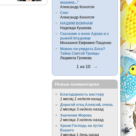
машина..."
Александр Конопля
Снег
Александр Конопля
НАШИМ ВОИНАМ
Надежда Кушкова
Сказание о жене Адера и о
рыжей блуднице
Монахиня Евфимия Пащенко
Можно ли увидеть Бога?
Тайна Святой Троицы
Людмила Громова
1 из 10
→
Новые комментарии
Благодарность мастеру
1 месяц 1 неделя
назад
Дорогой отец Алексий, очень
2 месяца 3 недели
назад
Значение Морока
2 месяца 3 недели
назад
Храни Господь на путях
Вашего
3 месяца 1 день
назад