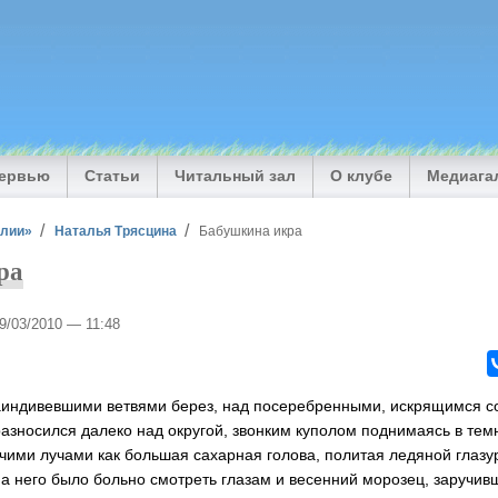
тервью
Статьи
Читальный зал
О клубе
Медиага
илии»
Наталья Трясцина
Бабушкина икра
ра
29/03/2010 — 11:48
индивевшими ветвями берез, над посеребренными, искрящимся с
разносился далеко над округой, звонким куполом поднимаясь в темн
ячими лучами как большая сахарная голова, политая ледяной глазу
на него было больно смотреть глазам и весенний морозец, заручи