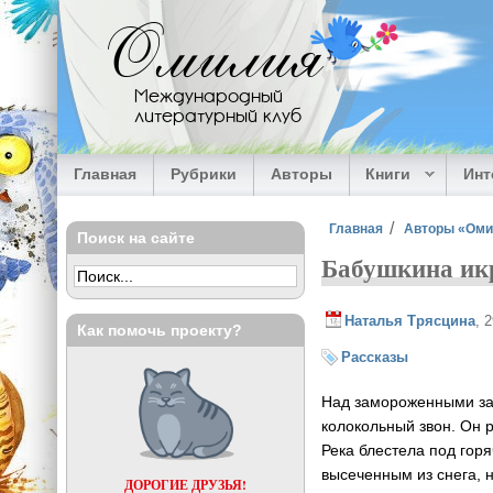
Перейти к основному содержанию
Омилия
Международный
литературный клуб
Главная
Рубрики
Авторы
Книги
Ин
Вы здесь
Главная
Авторы «Ом
Поиск на сайте
Бабушкина ик
Наталья Трясцина
, 
Как помочь проекту?
Рассказы
Над замороженными за
колокольный звон. Он 
Река блестела под гор
высеченным из снега, 
ДОРОГИЕ ДРУЗЬЯ!