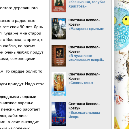
«Ксеньюшка, голубка
Христова»
желтого деревянного
шалью и радостные
Светлана Коппел-
Ковтун
а все свои 90 лет. День
«Макаровы крылья»
ь? Куда же мне старой
го Востока, с армии, я
ую люблю, во время
Светлана Коппел-
Ковтун
ки очень любят, придут
«В чуланчике
елкими, семенящими
изношенных вещей»
м, то сердце болит, то
Светлана Коппел-
Ковтун
«Сквозь тень»
уки приедут. Надо стол
подводными лодками
вниковое варенье,
Светлана Коппел-
Ковтун
а пенсии, но работает,
«Высекательница
лек, заботливо
Искр»
ми, а лече выглядит
нным из соленых