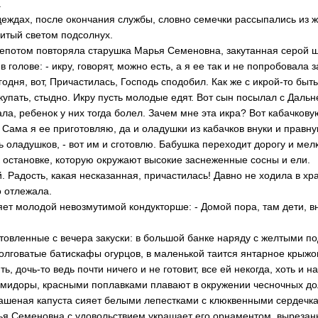
.
еждах, после окончания службы, словно семечки рассыпались из 
литый светом подсолнух.
 шепотом повторяла старушка Марья Семеновна, закутанная серой 
 голове: - икру, говорят, можно есть, а я ее так и не попробовала з
одня, вот, Причастилась, Господь сподобил. Как же с икрой-то быт
купать, стыдно. Икру пусть молодые едят. Вот сын посылал с Дальне
ла, ребенок у них тогда болел. Зачем мне эта икра? Вот кабачков
 Сама я ее приготовляю, да и оладушки из кабачков внуки и правну
рь оладушков, - вот им и сготовлю. Бабушка переходит дорогу и м
 остановке, которую окружают высокие заснеженные сосны и ели.
. Радость, какая несказанная, причастилась! Давно не ходила в хра
о отлежала.
яет молодой невозмутимой кондукторше: - Домой пора, там дети, вн
товленные с вечера закуски: в большой банке наряду с желтыми 
олговатые батискафы огурцов, в маленькой таится янтарное крыжо
ть, дочь-то ведь почти ничего и не готовит, все ей некогда, хоть и н
омидоры, красными поплавками плавают в окружении чесночных до
ашеная капуста сияет белыми лепестками с клюквенными сердечка
рья Семеновна с удовольствием украшает его орнаментом, выреза