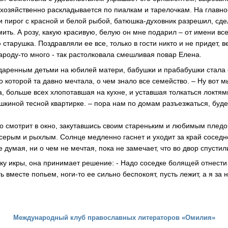
о хозяйственно раскладывается по пиалкам и тарелочкам. На главн
 и пирог с красной и белой рыбой, батюшка-духовник разрешил, сд
мить. А розу, какую красивую, белую он мне подарил – от имени вс
тарушка. Поздравляли ее все, только в гости никто и не придет, в
роду-то много - так растолковала смешливая повар Елена.
даренным детьми на юбилей матери, бабушки и прабабушки стала
о которой та давно мечтала, о чем знало все семейство. – Ну вот м
а, больше всех хлопотавшая на кухне, и уставшая толкаться локтя
шкиной тесной квартирке. – пора нам по домам разъезжаться, буде
 смотрит в окно, закутавшись своим стареньким и любимым пледом
серым и рыхлым. Солнце медленно гаснет и уходит за край соседн
не думая, ни о чем не мечтая, пока не замечает, что во двор спустил
чку икры, она принимает решение: - Надо соседке болящей отнести 
ть вместе попьем, ноги-то ее сильно беспокоят, пусть лежит, а я за
Международный клуб православных литераторов «Омилия»