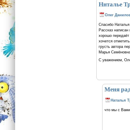
Ннталье Тр
Олег Данило
Спасибо Наталья 
Рассказ написан 
хорошо передаёт
хочется отметить
грусть автора пе
Марья Семёновна
С уважением, Оле
Меня рад
Наталья Т
что мы с Вам