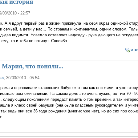
ная история
9/03/2010 - 22:57
к. А я вдруг первый раз в жизни прикинула на себя образ одинокой стар
и семьей, а дети у нас... По странам и континентам, одним словом. Толь
год-два видимся. Новелла оставляет надежду - рука дающего не оскудеет
ему, то и тебя не покинут. Спасибо.
отв
 Мария, что поняли...
на
, 30/03/2010 - 05:54
ама и спрашиваем стареньких бабушек о том как они жили, я уже втор
исываю воспоминаниями. На самом деле это очень нужно, вот им 70 - 90
ас, следующим поколениям передаст память о том времени, а так интере
Нашла я класс своей бабушки (она была классным руководителем и учит
 так ведь они все 36 года рождения (многих уже нет), но до сих пор соб
т.