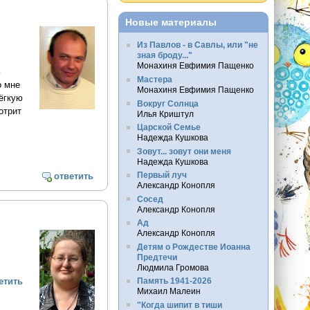
Новые материалы
Из Павлов - в Савлы, или "не
зная броду..."
Монахиня Евфимия Пащенко
ь
Мастера
о мне
Монахиня Евфимия Пащенко
ёгкую
Вокруг Солнца
отрит
Илья Криштул
Царской Семье
Надежда Кушкова
Зовут... зовут они меня
Надежда Кушкова
Первый луч
ответить
Александр Конопля
Сосед
Александр Конопля
Ад
Александр Конопля
Детям о Рождестве Иоанна
Предтечи
Людмила Громова
Память 1941-2026
етить
Михаил Малеин
"Когда шипит в тиши