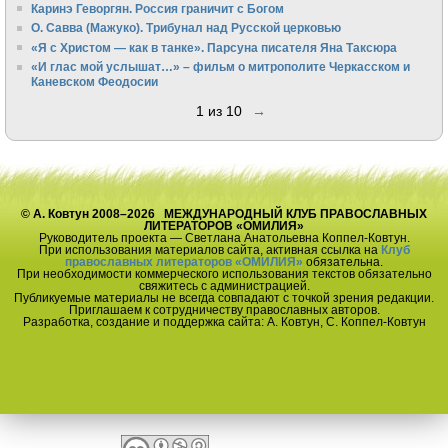
Каринэ Геворгян. Россия граничит с Богом
О. Савва (Мажуко). Трибунал над Русской церковью
«Я с Христом — как в танке». Парсуна писателя Яна Таксюра
«И глас мой услышат…» – фильм о митрополите Черкасском и
Каневском Феодосии
1 из 10
→
© А. Ковтун 2008–2026 МЕЖДУНАРОДНЫЙ КЛУБ ПРАВОСЛАВНЫХ
ЛИТЕРАТОРОВ «ОМИЛИЯ»
Руководитель проекта — Светлана Анатольевна Коппел-Ковтун.
При использования материалов сайта, активная ссылка на
Клуб
православных литераторов «ОМИЛИЯ»
обязательна.
При необходимости коммерческого использования текстов обязательно
свяжитесь с администрацией.
Публикуемые материалы не всегда совпадают с точкой зрения редакции.
Приглашаем к сотрудничеству православных авторов.
Разработка, создание и поддержка сайта: А. Ковтун, С. Коппел-Ковтун