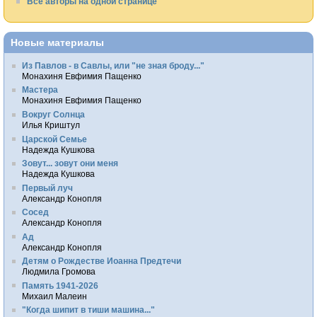
Все авторы на одной странице
Новые материалы
Из Павлов - в Савлы, или "не зная броду..."
Монахиня Евфимия Пащенко
Мастера
Монахиня Евфимия Пащенко
Вокруг Солнца
Илья Криштул
Царской Семье
Надежда Кушкова
Зовут... зовут они меня
Надежда Кушкова
Первый луч
Александр Конопля
Сосед
Александр Конопля
Ад
Александр Конопля
Детям о Рождестве Иоанна Предтечи
Людмила Громова
Память 1941-2026
Михаил Малеин
"Когда шипит в тиши машина..."