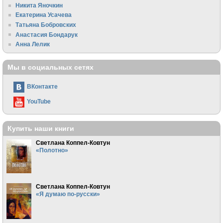
Никита Яночкин
Екатерина Усачева
Татьяна Бобровских
Анастасия Бондарук
Анна Лелик
Мы в социальных сетях
ВКонтакте
YouTube
Купить наши книги
Светлана Коппел-Ковтун
«Полотно»
Светлана Коппел-Ковтун
«Я думаю по-русски»