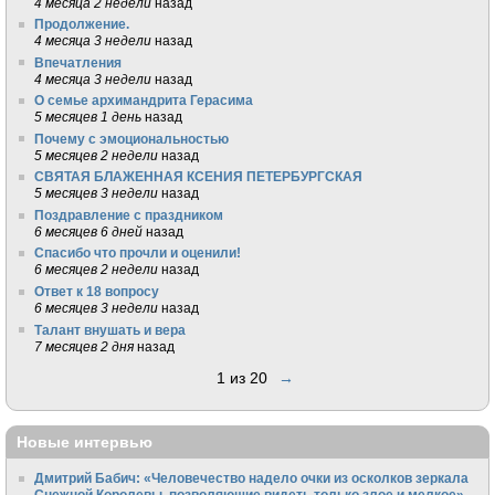
4 месяца 2 недели
назад
Продолжение.
4 месяца 3 недели
назад
Впечатления
4 месяца 3 недели
назад
О семье архимандрита Герасима
5 месяцев 1 день
назад
Почему с эмоциональностью
5 месяцев 2 недели
назад
СВЯТАЯ БЛАЖЕННАЯ КСЕНИЯ ПЕТЕРБУРГСКАЯ
5 месяцев 3 недели
назад
Поздравление с праздником
6 месяцев 6 дней
назад
Спасибо что прочли и оценили!
6 месяцев 2 недели
назад
Ответ к 18 вопросу
6 месяцев 3 недели
назад
Талант внушать и вера
7 месяцев 2 дня
назад
1 из 20
→
Новые интервью
Дмитрий Бабич: «Человечество надело очки из осколков зеркала
Снежной Королевы, позволяющие видеть только злое и мелкое»