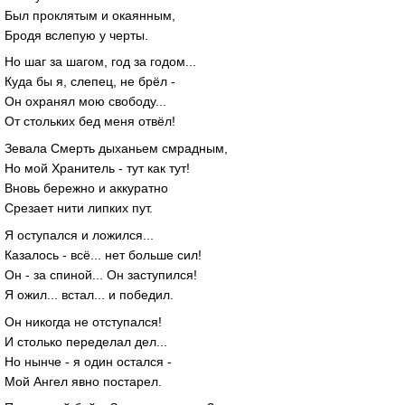
Был проклятым и окаянным,
Бродя вслепую у черты.
Но шаг за шагом, год за годом...
Куда бы я, слепец, не брёл -
Он охранял мою свободу...
От стольких бед меня отвёл!
Зевала Смерть дыханьем смрадным,
Но мой Хранитель - тут как тут!
Вновь бережно и аккуратно
Срезает нити липких пут.
Я оступался и ложился...
Казалось - всё... нет больше сил!
Он - за спиной... Он заступился!
Я ожил... встал... и победил.
Он никогда не отступался!
И столько переделал дел...
Но нынче - я один остался -
Мой Ангел явно постарел.