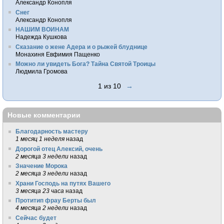
Александр Конопля
Снег
Александр Конопля
НАШИМ ВОИНАМ
Надежда Кушкова
Сказание о жене Адера и о рыжей блуднице
Монахиня Евфимия Пащенко
Можно ли увидеть Бога? Тайна Святой Троицы
Людмила Громова
1 из 10
→
Новые комментарии
Благодарность мастеру
1 месяц 1 неделя
назад
Дорогой отец Алексий, очень
2 месяца 3 недели
назад
Значение Морока
2 месяца 3 недели
назад
Храни Господь на путях Вашего
3 месяца 23 часа
назад
Протитип фрау Берты был
4 месяца 2 недели
назад
Сейчас будет