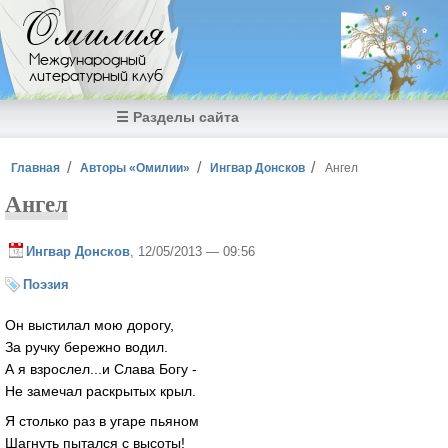
Перейти к основному содержанию
Омилия
Международный
литературный клуб
☰ Разделы сайта
Вы здесь
Главная
Авторы «Омилии»
Ингвар Донсков
Ангел
Ангел
Ингвар Донсков
, 12/05/2013 — 09:56
Поэзия
Он выстилал мою дорогу,
За ручку бережно водил.
А я взрослел...и Слава Богу -
Не замечал раскрытых крыл.
Я столько раз в угаре пьяном
Шагнуть пытался с высоты!