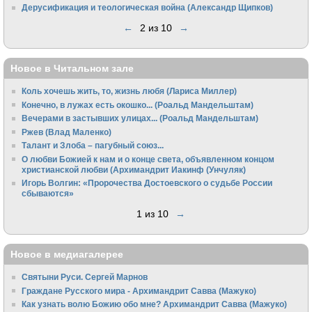
Дерусификация и теологическая война (Александр Щипков)
←
2 из 10
→
Новое в Читальном зале
Коль хочешь жить, то, жизнь любя (Лариса Миллер)
Конечно, в лужах есть окошко... (Роальд Мандельштам)
Вечерами в застывших улицах... (Роальд Мандельштам)
Ржев (Влад Маленко)
Талант и Злоба – пагубный союз...
О любви Божией к нам и о конце света, объявленном концом
христианской любви (Архимандрит Иакинф (Унчуляк)
Игорь Волгин: «Пророчества Достоевского о судьбе России
сбываются»
1 из 10
→
Новое в медиагалерее
Святыни Руси. Сергей Марнов
Граждане Русского мира - Архимандрит Савва (Мажуко)
Как узнать волю Божию обо мне? Архимандрит Савва (Мажуко)