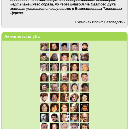
черты внешнего образа, но через Благодать Святого Духа,
которая усваи­вается верующими в Божест­венных Таинствах
Церкви.
Схимонах Иосиф Ватопедский
Активисты клуба