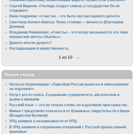
Сергей Марнов: «Господь создал семью, а государство Он не
создавал»
Инна Андреева: «Счастье – это быть частью единого целого»
Светлана Коппел-Ковтун: Точка стояния — вечность (Екатерина
Демина)
Владимир Романенко: «Счастье – это когда оказывается что твои
юношеские мечты сбылись»
Думать или не думать?
Распадающаяся нравственность
1 из 10
→
Новые статьи
Наталья Нарочницкая: «Приговор России вынесен и обжалованию
не подлежит»
Петр I: pro et contra. Сохранение суверенитета, абсолютизм и
рывок к империи
Русский язык — это не только слово, но и духовное пространство
Минюст предложил отказаться от бумажных свидетельств о браке
(Владислав Куликов)
УПЦ заявила о независимости от РПЦ
В УПЦ заявили о сохранении отношений с Русской православной
церковью