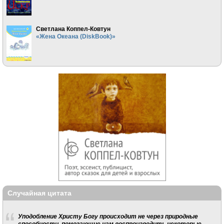
Светлана Коппел-Ковтун
«Жена Океана (DiskBook)»
Случайная цитата
Уподобление Христу Бо­гу происходит не через при­родные
способности, помо­гающие нам воспроизводить некоторые