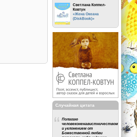
Светлана Коппел-
Ковтун
«Жена Океана
(DiskBook)»
Случайная цитата
Полагаю
человеконенавистничеством
и уклонением от
Божественной любви