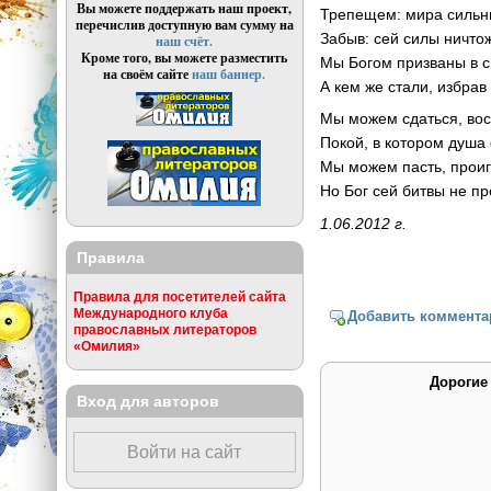
Вы можете поддержать наш проект,
Трепещем: мира сильны
перечислив доступную вам сумму на
Забыв: сей силы ничто
наш счёт.
Кроме того, вы можете разместить
Мы Богом призваны в с
на своём сайте
наш баннер.
А кем же стали, избра
Мы можем сдаться, вос
Покой, в котором душа 
Мы можем пасть, проиг
Но Бог сей битвы не пр
1.06.2012 г.
Правила
Правила для посетителей сайта
Международного клуба
Добавить коммента
православных литераторов
«Омилия»
Дорогие
Вход для авторов
Войти на сайт