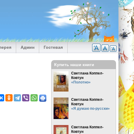
лерея
Админ
Гостевая
Купить наши книги
Светлана Коппел-
Ковтун
«Полотно»
Светлана Коппел-
Ковтун
«Я думаю по-русски»
Светлана Коппел-
Ковтун