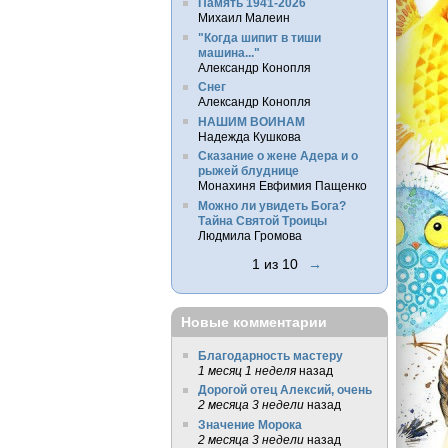
Память 1941-2026
Михаил Малеин
"Когда шипит в тиши
машина..."
Александр Конопля
Снег
Александр Конопля
НАШИМ ВОИНАМ
Надежда Кушкова
Сказание о жене Адера и о
рыжей блуднице
Монахиня Евфимия Пащенко
Можно ли увидеть Бога?
Тайна Святой Троицы
Людмила Громова
1 из 10
→
Новые комментарии
Благодарность мастеру
1 месяц 1 неделя
назад
Дорогой отец Алексий, очень
2 месяца 3 недели
назад
Значение Морока
2 месяца 3 недели
назад