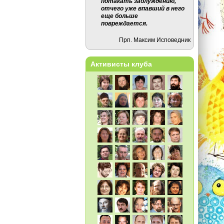
потакать заблуждению,
отчего уже впавший в него
еще больше
повреждается.
Прп. Максим Исповедник
Активисты клуба