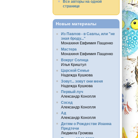
Все авторы на одной
странице
Новые материалы
Из Павлов - в Савлы, или "не
зная броду..."
Монахиня Евфимия Пащенко
Мастера
Монахиня Евфимия Пащенко
Вокруг Солнца
Илья Криштул
Царской Семье
Надежда Кушкова
Зовут... зовут они меня
Надежда Кушкова
Первый луч
Александр Конопля
Сосед
Александр Конопля
Ад
Александр Конопля
Детям о Рождестве Иоанна
Предтечи
Людмила Громова