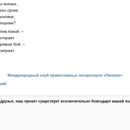
 князья;
жны сроки.
ыновья,
в пороки?
пев покой, –
сгорает.
равши бой, –
оиграет.
Международный клуб православных литераторов «Омилия»
рий
 друзья, наш проект существует исключительно благодаря вашей по