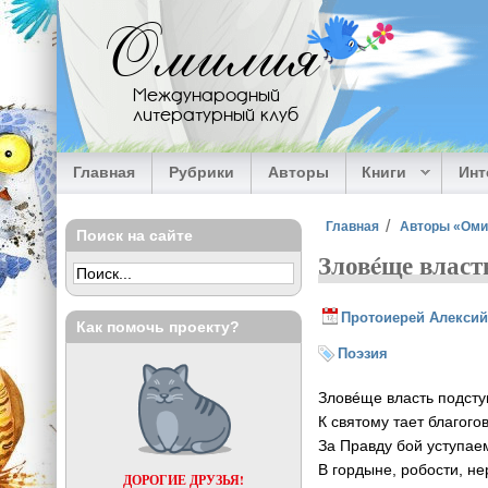
Перейти к основному содержанию
Омилия
Международный
литературный клуб
Главная
Рубрики
Авторы
Книги
Ин
Вы здесь
Главная
Авторы «Ом
Поиск на сайте
Зловéще власть
Протоиерей Алексий
Как помочь проекту?
Поэзия
Зловéще власть подсту
К святому тает благого
За Правду бой уступа
В гордыне, робости, не
ДОРОГИЕ ДРУЗЬЯ!