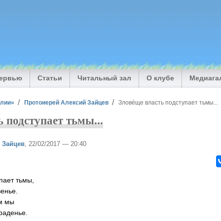
тервью
Статьи
Читальный зал
О клубе
Медиага
илии»
Протоиерей Алексий Зайцев
Зловéще власть подступает тьмы...
 подступает тьмы...
 Зайцев
, 22/02/2017 — 20:40
пает тьмы,
венье.
ем мы
раденье.