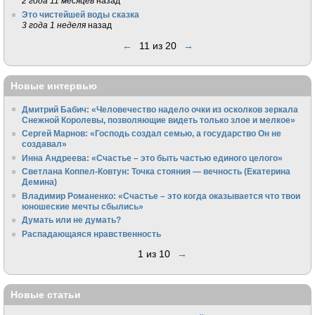
2 года 11 месяцев
назад
Это чистейшей воды сказка
3 года 1 неделя
назад
←
11 из 20
→
Новые интервью
Дмитрий Бабич: «Человечество надело очки из осколков зеркала
Снежной Королевы, позволяющие видеть только злое и мелкое»
Сергей Марнов: «Господь создал семью, а государство Он не
создавал»
Инна Андреева: «Счастье – это быть частью единого целого»
Светлана Коппел-Ковтун: Точка стояния — вечность (Екатерина
Демина)
Владимир Романенко: «Счастье – это когда оказывается что твои
юношеские мечты сбылись»
Думать или не думать?
Распадающаяся нравственность
1 из 10
→
Новые статьи