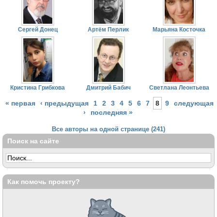
Сергей Донец
Артём Перлик
Марьяна Косточка
Кристина Грибкова
Дмитрий Бабич
Светлана Леонтьева
« первая
‹ предыдущая
1
2
3
4
5
6
7
8
9
следующая
›
последняя »
Все авторы на одной странице (241)
Поиск на сайте
Как помочь проекту?