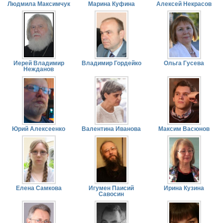
Людмила Максимчук
Марина Куфина
Алексей Некрасов
Иерей Владимир
Владимир Гордейко
Ольга Гусева
Нежданов
Юрий Алексеенко
Валентина Иванова
Максим Васюнов
Елена Самкова
Игумен Паисий
Ирина Кузина
Савосин