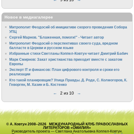
Новое в медиагалерее
Митрополит Феодосий об инициативе скорого проведения Собора
УПЦ
Сергей Марнов. "Блаженная, помоги!" - Читает автор
Митрополит Феодосий о перспективах своего суда, вредном
балласте в Церкви и русском языке
Избранные стихи Светланы Коппел-Ковтун читает Дмитрий Бабич
Марк Смирнов: Закат христианства приходит вместе с закатом
Европы
Эксперт IT и финансов: План цифрового контроля и сроки его
реализации
Кто такой планировщик? Улица Правды. Д. Роде, С. Колмогоров, К.
Геворгян, М. Хазин и Б. Костенко
←
2 из 10
→
© А. Ковтун 2008–2026 МЕЖДУНАРОДНЫЙ КЛУБ ПРАВОСЛАВНЫХ
ЛИТЕРАТОРОВ «ОМИЛИЯ»
Руководитель проекта — Светлана Анатольевна Коппел-Ковтун.