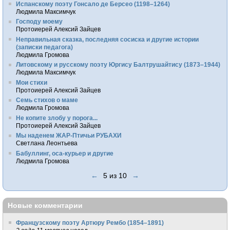
Испанскому поэту Гонсало де Берсео (1198–1264)
Людмила Максимчук
Господу моему
Протоиерей Алексий Зайцев
Неправильная сказка, последняя сосиска и другие истории
(записки педагога)
Людмила Громова
Литовскому и русскому поэту Юргису Балтрушайтису (1873–1944)
Людмила Максимчук
Мои стихи
Протоиерей Алексий Зайцев
Семь стихов о маме
Людмила Громова
Не копите злобу у порога...
Протоиерей Алексий Зайцев
Мы наденем ЖАР-Птичьи РУБАХИ
Светлана Леонтьева
Бабуллинг, оса-курьер и другие
Людмила Громова
←
5 из 10
→
Новые комментарии
Французскому поэту Артюру Рембо (1854–1891)