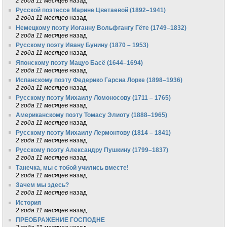
2 года 11 месяцев
назад
Русской поэтессе Марине Цветаевой (1892–1941)
2 года 11 месяцев
назад
Немецкому поэту Иоганну Вольфгангу Гёте (1749–1832)
2 года 11 месяцев
назад
Русскому поэту Ивану Бунину (1870 – 1953)
2 года 11 месяцев
назад
Японскому поэту Мацуо Басё (1644–1694)
2 года 11 месяцев
назад
Испанскому поэту Федерико Гарсиа Лорке (1898–1936)
2 года 11 месяцев
назад
Русскому поэту Михаилу Ломоносову (1711 – 1765)
2 года 11 месяцев
назад
Американскому поэту Томасу Элиоту (1888–1965)
2 года 11 месяцев
назад
Русскому поэту Михаилу Лермонтову (1814 – 1841)
2 года 11 месяцев
назад
Русскому поэту Александру Пушкину (1799–1837)
2 года 11 месяцев
назад
Танечка, мы с тобой учились вместе!
2 года 11 месяцев
назад
Зачем мы здесь?
2 года 11 месяцев
назад
История
2 года 11 месяцев
назад
ПРЕОБРАЖЕНИЕ ГОСПОДНЕ