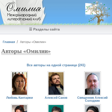
Перейти к основному содержанию
Омилия
Международный
литературный клуб
☰ Разделы сайта
Вы здесь
Главная
Авторы «Омилии»
Авторы «Омилии»
Все авторы на одной странице (241)
Страницы
Любовь Кантаржи
Алексей Саков
Священник Алексий
Солодкин