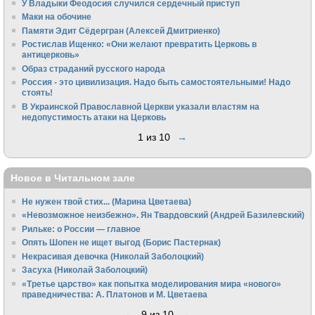
У Владыки Феодосия случился сердечный приступ
Маки на обочине
Памяти Эдит Сёдергран (Алексей Дмитриенко)
Ростислав Ищенко: «Они желают превратить Церковь в
антицерковь»
Образ страданий русского народа
Россия - это цивилизация. Надо быть самостоятельными! Надо
стоять!
В Украинской Православной Церкви указали властям на
недопустимость атаки на Церковь
1 из 10
→
Новое в Читальном зале
Не нужен твой стих... (Марина Цветаева)
«Невозможное неизбежно». Ян Твардовский (Андрей Базилевский)
Рильке: о России — главное
Опять Шопен не ищет выгод (Борис Пастернак)
Некрасивая девочка (Николай Заболоцкий)
Засуха (Николай Заболоцкий)
«Третье царство» как попытка моделирования мира «нового»
праведничества: А. Платонов и М. Цветаева
←
9 из 10
→